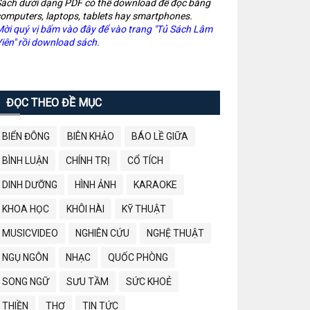
ách dưới dạng PDF có thể download để đọc bằng
omputers, laptops, tablets hay smartphones.
ời quý vị bấm vào đây để vào trang "Tủ Sách Lâm
iên" rồi download sách.
ĐỌC THEO ĐỀ MỤC
BIỂN ĐÔNG
BIÊN KHẢO
BÁO LỀ GIỮA
BÌNH LUẬN
CHÍNH TRỊ
CỔ TÍCH
DINH DƯỠNG
HÌNH ẢNH
KARAOKE
KHOA HỌC
KHÔI HÀI
KỸ THUẬT
MUSICVIDEO
NGHIÊN CỨU
NGHỆ THUẬT
NGỤ NGÔN
NHẠC
QUỐC PHÒNG
SONG NGỮ
SƯU TẦM
SỨC KHOẺ
THIỀN
THƠ
TIN TỨC