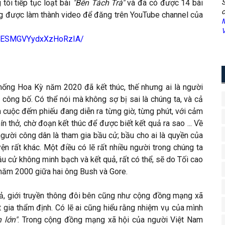
tôi tiếp tục loạt bài
"Bên Tách Trà"
và đã có được 14 bài
S
c
ng được làm thành video để đăng trên YouTube channel của
M
V
3HESMGVYydxXzHoRzIA/
hống Hoa Kỳ năm 2020 đã kết thúc, thế nhưng ai là người
công bố. Có thể nói mà không sợ bị sai là chúng ta, và cả
ủa cuộc đếm phiếu đang diễn ra từng giờ, từng phút, với cảm
n thở, chờ đoạn kết thúc để được biết kết quả ra sao ... Về
gười công dân là tham gia bầu cử; bầu cho ai là quyền của
yện rất khác. Một điều có lẽ rất nhiều người trong chúng ta
ầu cử không minh bạch và kết quả, rất có thể, sẽ do Tối cao
 năm 2000 giữa hai ông Bush và Gore.
quả, giới truyền thông đôi bên cũng như cộng đồng mạng xã
t gia thẩm định. Có lẽ ai cũng hiểu rằng nhiệm vụ của mình
 lớn"
. Trong cộng đồng mạng xã hội của người Việt Nam