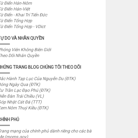
ừ Điển Hán-Nôm
ừ Điển Hán-Việt
ừ Điển - Khai Trí Tiến Đức
ừ Điển Tổng Hợp
ừ Điển Tổng Hợp - VDict
TỰ DO VÀ NHÂN QUYỀN
hóng Viên Không Biên Giới
heo Dõi Nhân Quyền
NHỮNG TRANG BLOG CHÚNG TÔI THEO DÕI
ắc Hành Tạp Lục Của Nguyễn Du (ĐTK)
óng Ngày Qua (ĐTK)
ư Trần Lạc Đạo Phú (ĐTK)
iễn Đàn Trái Chiều (VL)
óp Nhặt Cát Đá (TTT)
em Nôm Thuý Kiều (ĐTK)
CHÍNH PHỦ
rang mạng của chính phủ dành riêng cho các bà
Mẹ (moms.gov)