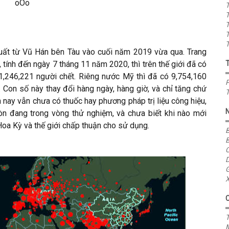
oOo
T
T
T
T
T
xuất từ Vũ Hán bên Tàu vào cuối năm 2019 vừa qua. Trang
tính đến ngày 7 tháng 11 năm 2020, thì trên thế giới đã có
1,246,221 người chết. Riêng nước Mỹ thì đã có 9,754,160
P
. Con số này thay đổi hàng ngày, hàng giờ, và chỉ tăng chứ
T
 nay vẫn chưa có thuốc hay phương pháp trị liệu công hiệu,
òn đang trong vòng thử nghiệm, và chưa biết khi nào mới
oa Kỳ và thế giới chấp thuận cho sử dụng.
B
B
C
D
G
X
T