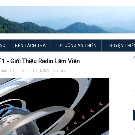
ẠC
BÊN TÁCH TRÀ
101 CÔNG ÁN THIỀN
TRUYỆN THIỀ
 1 - Giới Thiệu Radio Lâm Viên
Phạm Thành
,
Chính Trị
,
ĐSLV
,
Tin Tức
T