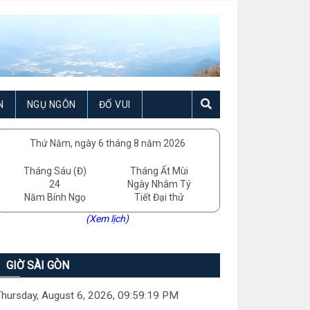
N
NGỤ NGÔN
ĐỐ VUI
Thứ Năm, ngày 6 tháng 8 năm 2026
Tháng Sáu (Đ)
Tháng Ất Mùi
24
Ngày Nhâm Tý
Năm Bính Ngọ
Tiết Đại thử
(Xem lịch)
GIỜ SÀI GÒN
hursday, August 6, 2026, 09:59:21 PM