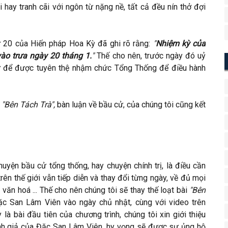
hay tranh cãi với ngôn từ nặng nề, tất cả đều nín thở đợi
ứ 20 của Hiến pháp Hoa Kỳ đã ghi rõ rằng:
"
Nhiệm kỳ của
ào trưa ngày 20 tháng 1.
"
Thế cho nên, trước ngày đó uỷ
cử để được tuyên thệ nhậm chức Tổng Thống để điều hành
i
"Bên Tách Trà",
bàn luận về bầu cử, của chúng tôi cũng kết
uyện bầu cử tổng thống, hay chuyện chính trị, là điều cần
rên thế giới vẫn tiếp diễn và thay đổi từng ngày, về đủ mọi
i, văn hoá ... Thế cho nên chúng tôi sẽ thay thế loạt bài
"Bên
ặc San Lâm Viên vào ngày chủ nhật,
cùng với video trên
à bài đầu tiên của chương trình, chúng tôi xin giới thiệu
nh giả của Đặc San Lâm Viên, hy vọng sẽ được sự ủng hộ