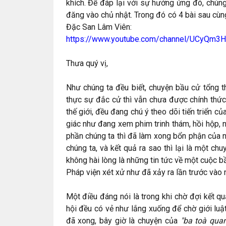
khích. Để đáp lại với sự hưởng ứng đó, chúng 
đăng vào chủ nhật. Trong đó có 4 bài sau cù
Đặc San Lâm Viên:
https://www.youtube.com/channel/UCyQm
Thưa quý vị,
Như chúng ta đều biết, chuyện bầu cử tổng t
thực sự đắc cử thì vẫn chưa được chính thức 
thế giới, đều đang chú ý theo dõi tiến triển c
giác như đang xem phim trinh thám, hồi hộp, ní
phần chúng ta thì đã làm xong bổn phận của n
chúng ta, và kết quả ra sao thì lại là một chu
không hài lòng là những tin tức về một cuộc b
Pháp viện xét xử như đã xảy ra lần trước vào
Một điều đáng nói là trong khi chờ đợi kết 
hội đều có vẻ như lắng xuống để chờ giới luậ
đã xong, bây giờ là chuyện của
"ba toà quan