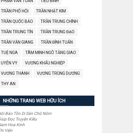
PHẠM VĂN TUẤN
TIỂU BÌNH
TRẦN PHỐ HỘI
TRẦN NHẬT KIM
TRẦN QUỐC BẢO
TRẦN TRUNG CHÍNH
TRẦN TRUNG TÍN
TRẦN TRUNG ĐẠO
TRẦN VĂN GIANG
TRẦN ĐÌNH TUẤN
TUỆ NGA
TÂM MINH NGÔ TẰNG GIAO
UYÊN VY
VƯƠNG KHẨU NGHIỆP
VƯƠNG THANH
VƯƠNG TRÙNG DƯƠNG
THY AN
NHỮNG TRANG WEB HỮU ÍCH
ội Bảo Tồn Di Sản Chữ Nôm
iúp Đọc Truyện Kiều
Nam Hoa Kinh
hi Viện