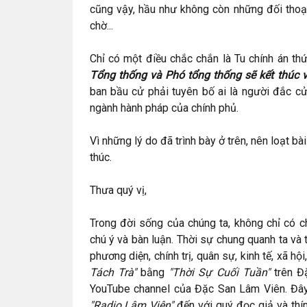
cũng vậy, hầu như không còn những đối thoại 
chờ...
Chỉ có một điều chắc chắn là Tu chính án th
Tổng thống và Phó tổng thống sẽ kết thúc v
ban bầu cử phải tuyên bố ai là người đắc 
ngành hành pháp của chính phủ.
Vì những lý do đã trình bày ở trên, nên loạt bà
thúc.
Thưa quý vị,
Trong đời sống của chúng ta, không chỉ có ch
chú ý và bàn luận. Thời sự chung quanh ta và t
phương diện, chính trị, quân sự, kinh tế, xã hộ
Tách Trà"
bằng
"Thời Sự Cuối Tuần"
trên Đ
YouTube channel của Đặc San Lâm Viên. Đây l
"Radio Lâm Viên"
đến với quý đọc giả và thí