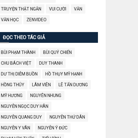
TRUYỆN THẬT NGẮN
VUI CƯỜI
VĂN
VĂN HỌC
ZENVIDEO
ĐỌC THEO TÁC GIẢ
BÙI PHẠM THÀNH
BÙI QUÝ CHIẾN
CHU BÁCH VIỆT
DUY THANH
DƯ THỊ DIỄM BUỒN
HỒ THỤY MỸ HẠNH
HỒNG THÚY
LÂM VIÊN
LÊ TẤN DƯƠNG
MỸ HƯƠNG
NGUYÊN NHUNG
NGUYỄN NGỌC DUY HÂN
NGUYỄN QUANG DUY
NGUYỄN THỨ DÂN
NGUYỄN Y VÂN
NGUYỄN Ý ĐỨC