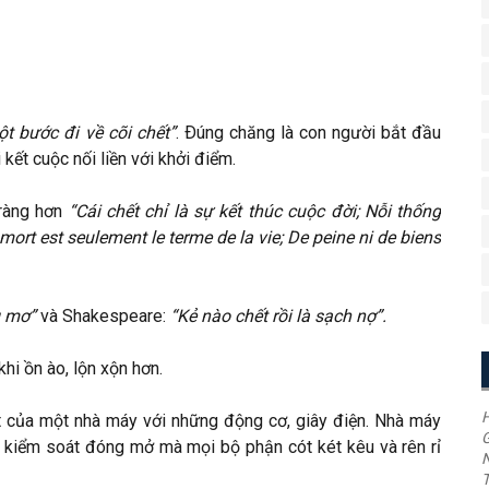
ột bước đi về cõi chết”
. Ðúng chăng là con người bắt đầu
i kết cuộc nối liền với khởi điểm.
 ràng hơn
“Cái chết chỉ là sự kết thúc cuộc đời; Nỗi thống
ort est seulement le terme de la vie; De peine ni de biens
g mơ”
và Shakespeare:
“Kẻ nào chết rồi là sạch nợ”.
hi ồn ào, lộn xộn hơn.
H
t của một nhà máy với những động cơ, giây điện. Nhà máy
G
t kiểm soát đóng mở mà mọi bộ phận cót két kêu và rên rỉ
T