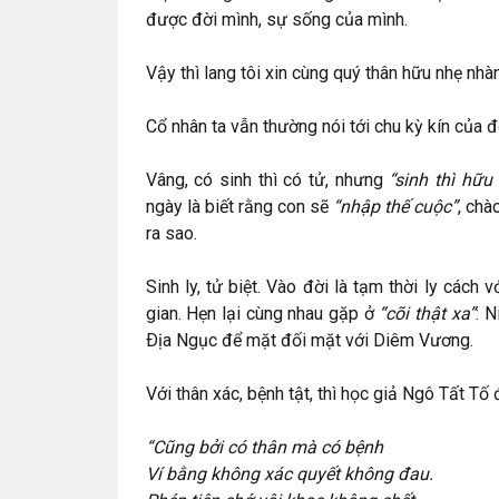
được đời mình, sự sống của mình.
Vậy thì lang tôi xin cùng quý thân hữu nhẹ nhà
Cổ nhân ta vẫn thường nói tới chu kỳ kín của 
Vâng, có sinh thì có tử, nhưng
“sinh thì hữu 
ngày là biết rằng con sẽ
“nhập thế cuộc”
, chà
ra sao.
Sinh ly, tử biệt. Vào đời là tạm thời ly cách 
gian. Hẹn lại cùng nhau gặp ở
“cõi thật xa”
: N
Ðịa Ngục để mặt đối mặt với Diêm Vương.
Với thân xác, bệnh tật, thì học giả Ngô Tất Tố
“Cũng bởi có thân mà có bệnh
Ví bằng không xác quyết không đau.