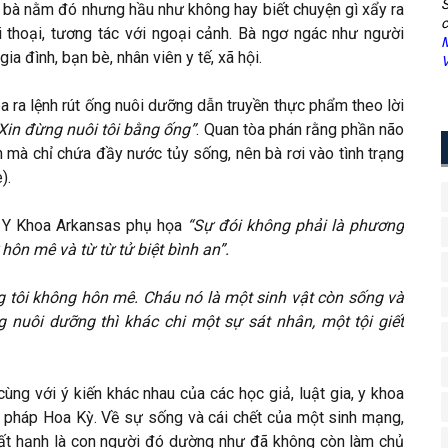
S
, bà nằm đó nhưng hầu như không hay biết chuyện gì xẩy ra
c
 thoại, tương tác với ngoại cảnh. Bà ngơ ngác như người
M
 đình, bạn bè, nhân viên y tế, xã hội.
V
a ra lệnh rút ống nuôi dưỡng dẫn truyền thực phẩm theo lời
 Xin đừng nuôi tôi bằng ống”
. Quan tòa phán rằng phần não
 mà chỉ chứa đầy nước tủy sống, nên bà rơi vào tình trạng
).
c Y Khoa Arkansas phụ họa
“Sự đói không phải là phương
hôn mê và từ từ tử biệt bình an”.
 tôi không hôn mê. Cháu nó là một sinh vật còn sống và
g nuôi dưỡng thì khác chi một sự sát nhân, một tội giết
ùng với ý kiến khác nhau của các học giả, luật gia, y khoa
ập pháp Hoa Kỳ. Về sự sống và cái chết của một sinh mạng,
ất hạnh là con người đó dường như đã không còn làm chủ