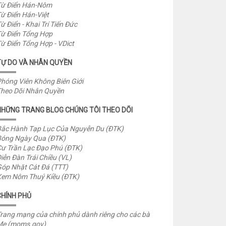
ừ Điển Hán-Nôm
ừ Điển Hán-Việt
ừ Điển - Khai Trí Tiến Đức
ừ Điển Tổng Hợp
ừ Điển Tổng Hợp - VDict
TỰ DO VÀ NHÂN QUYỀN
hóng Viên Không Biên Giới
heo Dõi Nhân Quyền
NHỮNG TRANG BLOG CHÚNG TÔI THEO DÕI
ắc Hành Tạp Lục Của Nguyễn Du (ĐTK)
óng Ngày Qua (ĐTK)
ư Trần Lạc Đạo Phú (ĐTK)
iễn Đàn Trái Chiều (VL)
óp Nhặt Cát Đá (TTT)
em Nôm Thuý Kiều (ĐTK)
CHÍNH PHỦ
rang mạng của chính phủ dành riêng cho các bà
Mẹ (moms.gov)