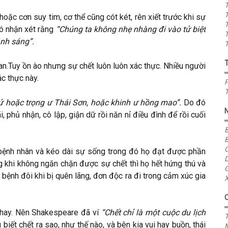
T
T
 hoặc cơn suy tim, cơ thể cũng cót két, rên xiết trước khi sự
T
ó nhận xét rằng
“Chúng ta không nhẹ nhàng đi vào tử biệt
T
ánh sáng”.
T
 an.Tuy ồn ào nhưng sự chết luôn luôn xác thực. Nhiều người
ác thực này.
P
T
ử hoặc trọng ư Thái Sơn, hoặc khinh ư hồng mao”.
Do đó
i, phủ nhận, cô lập, giận dữ rồi năn nỉ điều đình để rồi cuối
B
B
C
bệnh nhân và kéo dài sự sống trong đó họ đạt được phần
D
g khi không ngăn chặn được sự chết thì họ hết hứng thú và
G
bệnh đôi khi bị quên lãng, đơn độc ra đi trong cảm xúc gia
X
i hay. Nên Shakespeare đã ví
“Chết chỉ là một cuộc du lịch
T
 biết chết ra sao, như thế nào, và bên kia vui hay buồn, thái