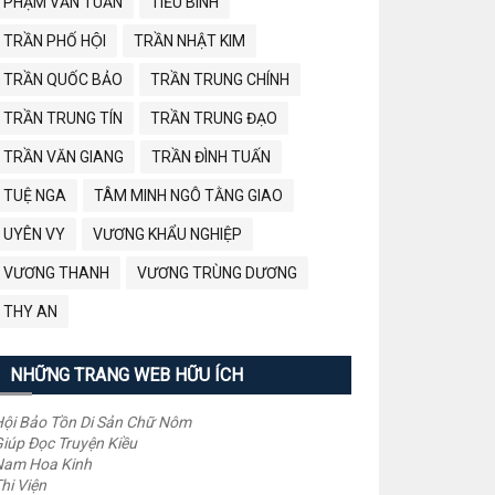
PHẠM VĂN TUẤN
TIỂU BÌNH
TRẦN PHỐ HỘI
TRẦN NHẬT KIM
TRẦN QUỐC BẢO
TRẦN TRUNG CHÍNH
TRẦN TRUNG TÍN
TRẦN TRUNG ĐẠO
TRẦN VĂN GIANG
TRẦN ĐÌNH TUẤN
TUỆ NGA
TÂM MINH NGÔ TẰNG GIAO
UYÊN VY
VƯƠNG KHẨU NGHIỆP
VƯƠNG THANH
VƯƠNG TRÙNG DƯƠNG
THY AN
NHỮNG TRANG WEB HỮU ÍCH
ội Bảo Tồn Di Sản Chữ Nôm
iúp Đọc Truyện Kiều
Nam Hoa Kinh
hi Viện