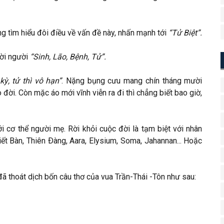
ng tìm hiểu đôi điều về vấn đề này, nhấn mạnh tới
“Tử Biệt”.
đời người
“Sinh, Lão, Bệnh, Tử”.
kỳ, tử thì vô hạn”
. Nặng bụng cưu mang chín tháng mười
o đời. Còn mặc áo mới vĩnh viễn ra đi thì chẳng biết bao giờ,
với cơ thể người mẹ. Rời khỏi cuộc đời là tạm biệt với nhân
iết Bàn, Thiên Ðàng, Aara, Elysium, Soma, Jahannan... Hoặc
 đã thoát dịch bốn câu thơ của vua Trần-Thái -Tôn như sau: