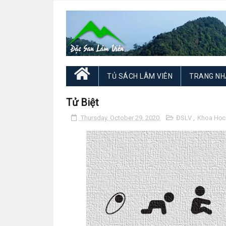
TỦ SÁCH LÂM VIÊN
TRANG NH
Tử Biệt
Thursday, October 29, 2020
ĐSLV
,
Khoa Họ