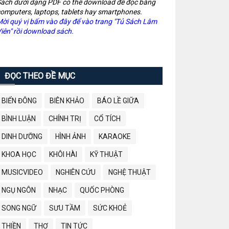
ách dưới dạng PDF có thể download để đọc bằng
omputers, laptops, tablets hay smartphones.
ời quý vị bấm vào đây để vào trang "Tủ Sách Lâm
iên" rồi download sách.
ĐỌC THEO ĐỀ MỤC
BIỂN ĐÔNG
BIÊN KHẢO
BÁO LỀ GIỮA
BÌNH LUẬN
CHÍNH TRỊ
CỔ TÍCH
DINH DƯỠNG
HÌNH ẢNH
KARAOKE
KHOA HỌC
KHÔI HÀI
KỸ THUẬT
MUSICVIDEO
NGHIÊN CỨU
NGHỆ THUẬT
NGỤ NGÔN
NHẠC
QUỐC PHÒNG
SONG NGỮ
SƯU TẦM
SỨC KHOẺ
THIỀN
THƠ
TIN TỨC