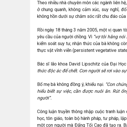
Theo nhiều nhà chuyên môn các ngành liên hệ
ở chung quanh, không cảm xúc, suy nghĩ, đối
không hồn dưới sự chăm sóc rất chu đáo của gia
Rồi ngày 18 tháng 3 năm 2005, một vị quan tò
yêu cầu của người chồng. Vì
“vợ tôi hằng nói
kiểm soát suy tư, nhận thức của bà không còn
thực vật vĩnh viễn (persistent vegetative state
Bác sĩ lão khoa David Lipschitz của Ðại Họ
thức độc ác để chết. Con người sẽ rơi vào sự 
Bố mẹ bà không đồng ý, khiếu nại.
“Con chúng
hiểu biết sự việc, cần được nuôi ăn. Rút ốn
người”.
Công luận truyền thông nhập cuộc tranh luận c
học, tôn giáo, toàn bộ hành pháp, tư pháp, l
một con người mà Ðấng Tối Cao đã tạo ra. B