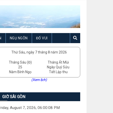
N
NGỤ NGÔN
ĐỐ VUI
Thứ Sáu, ngày 7 tháng 8 năm 2026
Tháng Sáu (Đ)
Tháng Ất Mùi
25
Ngày Quý Sửu
Năm Bính Ngọ
Tiết Lập thu
(Xem lịch)
GIỜ SÀI GÒN
riday, August 7, 2026, 06:00:09 PM