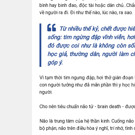
bình hay binh đao, độc tài hoặc dân chủ...Ch
về người ra đi. Ði như thế nào, lúc nào, ra sao.
Từ nhiều thế kỷ, chết được hi
sống: tim ngừng đập vĩnh viễn, hơ
đó được coi như là không còn sống.
học giả, thường dân, người làm ch
góp ý.
Vì tạm thời tim ngưng đập, hơi thở gián đoạn
con người tưởng như đã mãn phần thì y học h
người.
Cho nên tiêu chuẩn não tử - brain death - đượ
Não là trung tâm của hệ thần kinh. Cuống não
bộ phận; não trên điều hòa ý nghĩ, trí nhớ, tìn