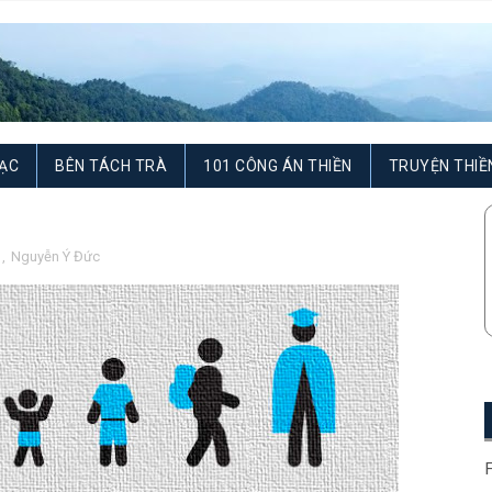
ẠC
BÊN TÁCH TRÀ
101 CÔNG ÁN THIỀN
TRUYỆN THIỀ
c
,
Nguyễn Ý Đức
F