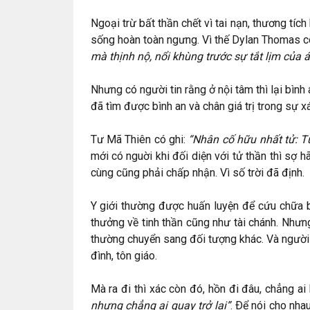
Ngoại trừ bất thần chết vì tai nạn, thương tích
sống hoàn toàn ngưng. Vì thế Dylan Thomas c
mà thịnh nộ, nổi khùng trước sự tắt lịm của 
Nhưng có người tin rằng ở nội tâm thì lại bình
đã tìm được bình an và chân giá trị trong sự x
Tư Mã Thiên có ghi:
“Nhân cố hữu nhất tử: T
mới có nguời khi đối diện với tử thần thì sợ hã
cùng cũng phải chấp nhận. Vì số trời đã định.
Y giới thường được huấn luyện để cứu chữa 
thưởng về tinh thần cũng như tài chánh. Nhưn
thường chuyển sang đối tượng khác. Và người 
đình, tôn giáo.
Mà ra đi thì xác còn đó, hồn đi đâu, chẳng a
nhưng chẳng ai quay trở lại”
. Ðể nói cho nhau