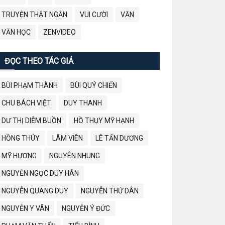
TRUYỆN THẬT NGẮN
VUI CƯỜI
VĂN
VĂN HỌC
ZENVIDEO
ĐỌC THEO TÁC GIẢ
BÙI PHẠM THÀNH
BÙI QUÝ CHIẾN
CHU BÁCH VIỆT
DUY THANH
DƯ THỊ DIỄM BUỒN
HỒ THỤY MỸ HẠNH
HỒNG THÚY
LÂM VIÊN
LÊ TẤN DƯƠNG
MỸ HƯƠNG
NGUYÊN NHUNG
NGUYỄN NGỌC DUY HÂN
NGUYỄN QUANG DUY
NGUYỄN THỨ DÂN
NGUYỄN Y VÂN
NGUYỄN Ý ĐỨC