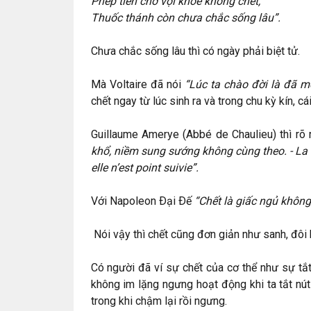
Phép tiên chớ vội khoe không chết,
Thuốc thánh còn chưa chắc sống lâu”.
Chưa chắc sống lâu thì có ngày phải biệt tử.
Mà Voltaire đã nói
“Lúc ta chào đời là đã m
chết ngay từ lúc sinh ra và trong chu kỳ kín, cá
Guillaume Amerye (Abbé de Chaulieu) thì rõ
khổ, niềm sung sướng không cùng theo. - La m
elle n’est point suivie”.
Với Napoleon Ðại Ðế
“Chết là giấc ngủ khôn
Nói vậy thì chết cũng đơn giản như sanh, đôi k
Có người đã ví sự chết của cơ thể như sự tắ
không im lặng ngưng hoạt động khi ta tắt nú
trong khi chậm lại rồi ngưng.