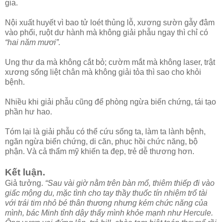
gia.
Nội xuất huyết vì bao tử loét thủng lỗ, xương sườn gẫy đâm
vào phổi, ruột dư hành mà không giải phẫu ngay thì chỉ có
“hai năm mươi”.
Ung thư da mà không cắt bỏ; cườm mắt mà không laser, trật
xương sống liệt chân mà không giải tỏa thì sao cho khỏi
bệnh.
Nhiều khi giải phẫu cũng để phòng ngừa biến chứng, tái tạo
phần hư hao.
Tóm lại là giải phẫu có thể cứu sống ta, làm ta lành bệnh,
ngăn ngừa biến chứng, di căn, phục hồi chức năng, bộ
phận. Và cả thẩm mỹ khiến ta đẹp, trẻ dễ thương hơn.
Kết luận.
Giả tưởng.
“Sau vài giờ nằm trên bàn mổ, thiêm thiếp đi vào
giấc mộng du, mặc tình cho tay thầy thuốc tín nhiệm trổ tài
với trái tim nhỏ bé thân thương nhưng kém chức năng của
mình, bác Minh tỉnh dậy thấy mình khỏe mạnh như Hercule.