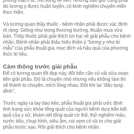
phòng mạch tư, mổ xong về liền. Nhưng bao giờ cũng phải
do lương y được huấn luyện, có kinh nghiệm chuyên môn
thực hiện.
Và tương quan thầy thuốc - bệnh nhân phải được xác định
rõ ràng. Giống như trong thương trường, thuận mua vừa
bán. Thầy thuốc phải giải thích lợi hại về giải phẫu cho bệnh
nhân. Bệnh nhân phải thấu hiểu thiện ý
“lương y như từ
mẫu”
của phẫu thuật gia, mục đích và hậu quả của phương
thức trị liệu.
Cảm thông trước giải phẫu
Để có tương quan tốt đẹp này, đôi bên cần có vài sửa soạn
tiền giải phẫu. Đó là chuyện nhỏ nhưng nếu không làm thì
sẽ thành to chuyện, mích lòng nhau. Đôi khi lại
“đáo tụng
đình”.
Trước ngày ra tay dao kéo, phẫu thuật gia phải ước định
tình trạng sức khỏe tổng quát của người bệnh dựa trên kết
quả của y sử, khám xét tổng quát cơ thể, thử nghiệm máu,
nước tiểu, chụp hình, siêu âm, coi xem có rủi ro cho giải
phẫu trước sau. Rồi giải thích cho bệnh nhân.