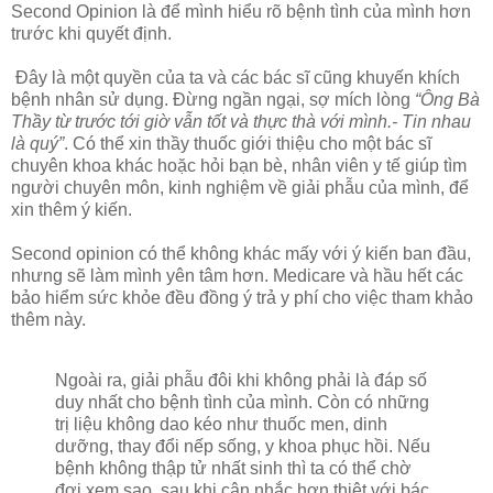
Second Opinion là để mình hiểu rõ bệnh tình của mình hơn
trước khi quyết định.
Đây là một quyền của ta và các bác sĩ cũng khuyến khích
bệnh nhân sử dụng. Đừng ngần ngại, sợ mích lòng
“Ông Bà
Thầy từ trước tới giờ vẫn tốt và thực thà với mình.- Tin nhau
là quý”
. Có thể xin thầy thuốc giới thiệu cho một bác sĩ
chuyên khoa khác hoặc hỏi bạn bè, nhân viên y tế giúp tìm
người chuyên môn, kinh nghiệm về giải phẫu của mình, để
xin thêm ý kiến.
Second opinion có thể không khác mấy với ý kiến ban đầu,
nhưng sẽ làm mình yên tâm hơn. Medicare và hầu hết các
bảo hiểm sức khỏe đều đồng ý trả y phí cho việc tham khảo
thêm này.
Ngoài ra, giải phẫu đôi khi không phải là đáp số
duy nhất cho bệnh tình của mình. Còn có những
trị liệu không dao kéo như thuốc men, dinh
dưỡng, thay đổi nếp sống, y khoa phục hồi. Nếu
bệnh không thập tử nhất sinh thì ta có thể chờ
đợi xem sao, sau khi cân nhắc hơn thiệt với bác