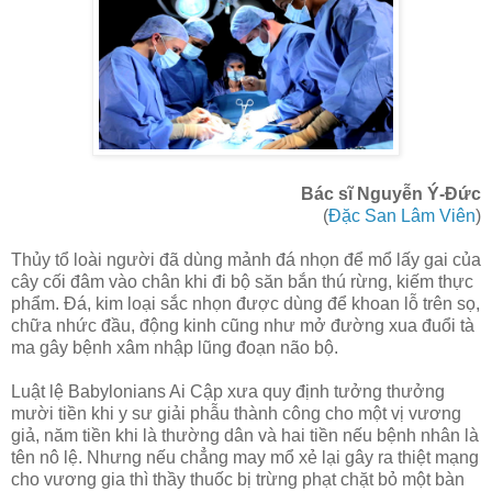
Bác sĩ Nguyễn Ý-Đức
(
Đặc San Lâm Viên
)
Thủy tổ loài người đã dùng mảnh đá nhọn để mổ lấy gai của
cây cối đâm vào chân khi đi bộ săn bắn thú rừng, kiếm thực
phẩm. Đá, kim loại sắc nhọn được dùng để khoan lỗ trên sọ,
chữa nhức đầu, động kinh cũng như mở đường xua đuổi tà
ma gây bệnh xâm nhập lũng đoạn não bộ.
Luật lệ Babylonians Ai Cập xưa quy định tưởng thưởng
mười tiền khi y sư giải phẫu thành công cho một vị vương
giả, năm tiền khi là thường dân và hai tiền nếu bệnh nhân là
tên nô lệ. Nhưng nếu chẳng may mổ xẻ lại gây ra thiệt mạng
cho vương gia thì thầy thuốc bị trừng phạt chặt bỏ một bàn