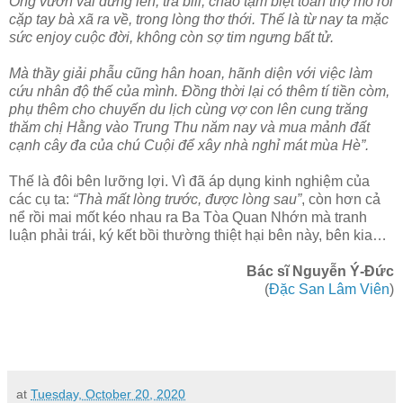
Ông vươn vai đứng lên, trả bill, chào tạm biệt toán thợ mổ rồi
cặp tay bà xã ra về, trong lòng thơ thới. Thế là từ nay ta mặc
sức enjoy cuộc đời, không còn sợ tim ngưng bất tử.
Mà thầy giải phẫu cũng hân hoan, hãnh diện với việc làm
cứu nhân độ thế của mình. Đồng thời lại có thêm tí tiền còm,
phụ thêm cho chuyến du lịch cùng vợ con lên cung trăng
thăm chị Hằng vào Trung Thu năm nay và mua mảnh đất
cạnh cây đa của chú Cuội để xây nhà nghỉ mát mùa Hè”.
Thế là đôi bên lưỡng lợi. Vì đã áp dụng kinh nghiệm của
các cụ ta:
“Thà mất lòng trước, được lòng sau”
, còn hơn cả
nể rồi mai mốt kéo nhau ra Ba Tòa Quan Nhớn mà tranh
luận phải trái, ký kết bồi thường thiệt hại bên này, bên kia…
Bác sĩ Nguyễn Ý-Đức
(
Đặc San Lâm Viên
)
at
Tuesday, October 20, 2020