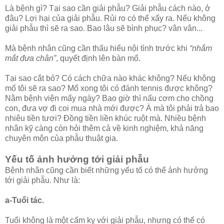
Là bệnh gì? Tại sao cần giải phẫu? Giải phẫu cách nào, ở
đâu? Lợi hại của giải phẫu. Rủi ro có thể xẩy ra. Nếu không
giải phẫu thì sẽ ra sao. Bao lâu sẽ bình phục? vân vân...
Mà bệnh nhân cũng cần thấu hiểu nội tình trước khi
“nhắm
mắt đưa chân”
, quyết định lên bàn mổ.
Tại sao cắt bỏ? Có cách chữa nào khác không? Nếu không
mổ tôi sẽ ra sao? Mổ xong tôi có đánh tennis được không?
Nằm bệnh viện mấy ngày? Bao giờ thì nấu cơm cho chồng
con, đưa vợ đi coi mua nhà mới được? À mà tôi phải trả bao
nhiêu tiền tươi? Đồng tiền liền khúc ruột mà. Nhiều bệnh
nhân kỹ càng còn hỏi thêm cả về kinh nghiệm, khả năng
chuyên môn của phẫu thuật gia.
Yếu tố ảnh hưởng tới giải phẫu
Bệnh nhân cũng cần biết những yếu tố có thể ảnh hưởng
tới giải phẫu. Như là:
a-Tuổi tác.
Tuổi không là một cấm kỵ với giải phẫu, nhưng có thể có