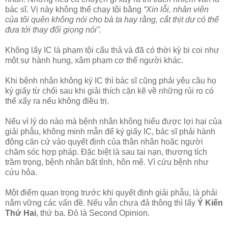
bác sĩ. Vị này không thể chạy tội bằng
“Xin lỗi, nhân viên
của tôi quên không nói cho bà ta hay rằng, cắt thịt dư có thể
đưa tới thay đổi giọng nói”.
Không lấy IC là phạm tội cẩu thả và đã có thời kỳ bi coi như
một sự hành hung, xâm phạm cơ thể người khác.
Khi bệnh nhân không ký IC thì bác sĩ cũng phải yêu cầu họ
ký giấy từ chối sau khi giải thích cặn kẽ về những rủi ro có
thể xẩy ra nếu không điều trị.
Nếu vì lý do nào mà bệnh nhân không hiểu được lợi hại của
giải phẫu, không minh mẫn để ký giấy IC, bác sĩ phải hành
động căn cứ vào quyết định của thân nhân hoặc người
chăm sóc hợp pháp. Đặc biệt là sau tai nạn, thương tích
trầm trọng, bệnh nhân bất tỉnh, hôn mê. Vì cứu bệnh như
cứu hỏa.
Một điểm quan trọng trước khi quyết định giải phẫu, là phải
nắm vững các vấn đề. Nếu vẫn chưa đả thông thì lấy
Ý Kiến
Thứ Hai
, thứ ba. Đó là Second Opinion.