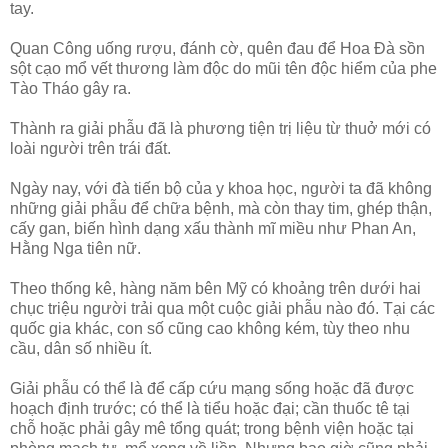
tay.
Quan Công uống rượu, đánh cờ, quên đau để Hoa Đà sồn
sột cạo mổ vết thương làm độc do mũi tên độc hiểm của phe
Tào Tháo gây ra.
Thành ra giải phẫu đã là phương tiện trị liệu từ thuở mới có
loài người trên trái đất.
Ngày nay, với đà tiến bộ của y khoa học, người ta đã không
những giải phẫu để chữa bệnh, mà còn thay tim, ghép thận,
cấy gan, biến hình dạng xấu thành mĩ miều như Phan An,
Hằng Nga tiên nữ.
Theo thống kê, hàng năm bên Mỹ có khoảng trên dưới hai
chục triệu người trải qua một cuộc giải phẫu nào đó. Tại các
quốc gia khác, con số cũng cao không kém, tùy theo nhu
cầu, dân số nhiều ít.
Giải phẫu có thể là để cấp cứu mạng sống hoặc đã được
hoạch định trước; có thể là tiểu hoặc đại; cần thuốc tê tại
chỗ hoặc phải gây mê tổng quát; trong bệnh viện hoặc tại