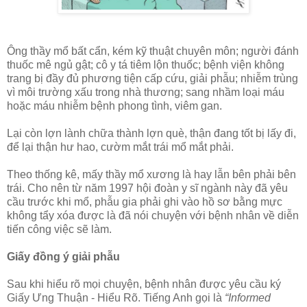
Ông thầy mổ bất cẩn, kém kỹ thuật chuyên môn; người đánh
thuốc mê ngủ gật; cô y tá tiêm lộn thuốc; bệnh viện không
trang bị đầy đủ phương tiện cấp cứu, giải phẫu; nhiễm trùng
vì môi trường xấu trong nhà thương; sang nhầm loại máu
hoặc máu nhiễm bệnh phong tình, viêm gan.
Lại còn lợn lành chữa thành lợn què, thận đang tốt bị lấy đi,
để lại thận hư hao, cườm mắt trái mổ mắt phải.
Theo thống kê, mấy thầy mổ xương là hay lẫn bên phải bên
trái. Cho nên từ năm 1997 hội đoàn y sĩ ngành này đã yêu
cầu trước khi mổ, phẫu gia phải ghi vào hồ sơ bằng mực
không tẩy xóa được là đã nói chuyện với bệnh nhân về diễn
tiến công việc sẽ làm.
Giấy đồng ý giải phẫu
Sau khi hiểu rõ mọi chuyện, bệnh nhân được yêu cầu ký
Giấy Ưng Thuận - Hiểu Rõ. Tiếng Anh gọi là
“Informed