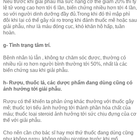
Nếu trước khi giải phẫu mà sức nặng cơ thể giảm 20% thì tỷ
lệ tử vong cao hơn tới 6 lần, biến chứng nhiều hơn tới 4 lần,
so với người dinh dưỡng đầy đủ.Trong khi đó thì mập phì
đôi khi lại có thể gây rủi ro trong khi đánh thuốc mê hoặc sau
giải phẫu, như là máu đóng cục, khó khăn hô hấp, tuần
hoàn.
g- Tình trạng tâm trí.
Bệnh nhân lú lẫn , không tự chăm sóc được, thường có
nhiều rủi ro hơn người bình thường tới 50%, nhất là các
biến chứng sau khi giải phẫu.
h- Rượu, thuốc lá, các dược phẩm đang dùng cũng có
ảnh hưởng tới giải phẫu.
Rượu có thể khiến ta phản ứng khác thường với thuốc gây
mê; thuốc lợi tiểu ảnh hưởng tới thành phần hóa chất của
máu; thuốc loại steroid ảnh hưởng tới sức chịu đựng của cơ
thể với giải phẫu.
Cho nên cần cho bác sĩ hay mọi thứ thuốc đang dùng cũng
như không rượu, không nhiều nicotine trước khi mổ.