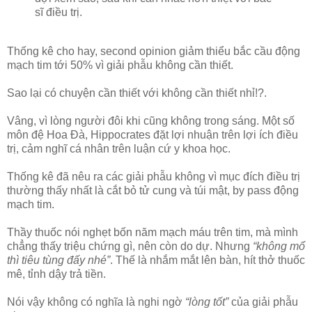
sĩ điều trị.
Thống kê cho hay, second opinion giảm thiểu bắc cầu động
mạch tim tới 50% vì giải phẫu không cần thiết.
Sao lại có chuyện cần thiết với không cần thiết nhỉ!?.
Vâng, vì lòng người đôi khi cũng không trong sáng. Một số
môn đệ Hoa Đà, Hippocrates đặt lợi nhuận trên lợi ích điều
trị, cảm nghĩ cá nhân trên luận cứ y khoa học.
Thống kê đã nêu ra các giải phẫu không vì mục đích điều trị
thường thấy nhất là cắt bỏ tử cung và túi mật, by pass động
mạch tim.
Thầy thuốc nói nghẹt bốn năm mạch máu trên tim, mà mình
chẳng thấy triệu chứng gì, nên còn do dự. Nhưng
“không mổ
thì tiêu tùng đấy nhé”
. Thế là nhắm mắt lên bàn, hít thở thuốc
mê, tỉnh dậy trả tiền.
Nói vậy không có nghĩa là nghi ngờ
“lòng tốt”
của giải phẫu