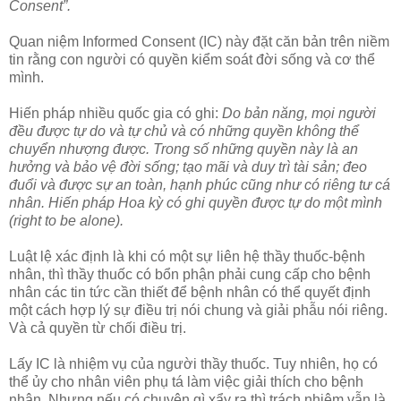
Consent”.
Quan niệm Informed Consent (IC) này đặt căn bản trên niềm
tin rằng con người có quyền kiểm soát đời sống và cơ thể
mình.
Hiến pháp nhiều quốc gia có ghi:
Do bản năng, mọi người
đều được tự do và tự chủ và có những quyền không thể
chuyển nhượng được. Trong số những quyền này là an
hưởng và bảo vệ đời sống; tạo mãi và duy trì tài sản; đeo
đuổi và được sự an toàn, hạnh phúc cũng như có riêng tư cá
nhân. Hiến pháp Hoa kỳ có ghi quyền được tự do một mình
(right to be alone).
Luật lệ xác định là khi có một sự liên hệ thầy thuốc-bệnh
nhân, thì thầy thuốc có bổn phận phải cung cấp cho bệnh
nhân các tin tức cần thiết để bệnh nhân có thể quyết định
một cách hợp lý sự điều trị nói chung và giải phẫu nói riêng.
Và cả quyền từ chối điều trị.
Lấy IC là nhiệm vụ của người thầy thuốc. Tuy nhiên, họ có
thể ủy cho nhân viên phụ tá làm việc giải thích cho bệnh
nhân. Nhưng nếu có chuyện gì xẩy ra thì trách nhiệm vẫn là