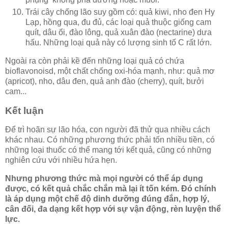
Trái cây chống lão suy gồm có: quả kiwi, nho đen Hy
Lạp, hồng qua, đu đủ, các loại quả thuộc giống cam
quít, dâu ổi, đào lông, quả xuân đào (nectarine) dưa
hấu. Những loại quả này có lượng sinh tố C rất lớn.
Ngoài ra còn phải kề đến những loại quả có chứa
bioflavonoisd, một chất chống oxi-hóa mạnh, như: quả mơ
(apricot), nho, dâu đen, quả anh đào (cherry), quít, bưởi
cam...
Kết luận
Để trì hoãn sự lão hóa, con người đã thử qua nhiều cách
khác nhau. Có những phương thức phải tốn nhiều tiền, có
những loại thuốc có thể mang tới kết quả, cũng có những
nghiên cứu với nhiều hứa hẹn.
Nhưng phương thức mà mọi người có thể áp dụng
được, có kết quả chắc chắn mà lại ít tốn kém. Đó chính
là áp dụng một chế độ dinh dưỡng đúng đắn, hợp lý,
cân đối, đa dạng kết hợp với sự vận động, rèn luyện thể
lực.