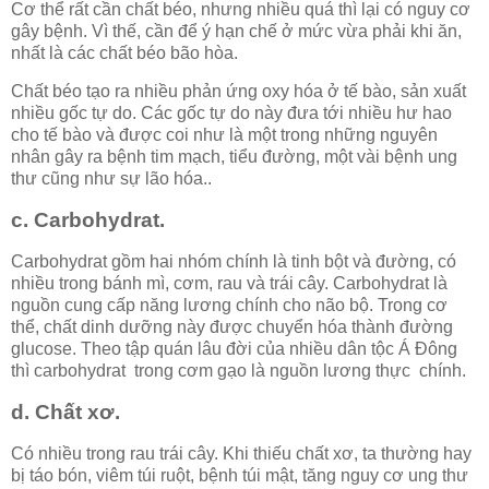
Cơ thể rất cần chất béo, nhưng nhiều quá thì lại có nguy cơ
gây bệnh. Vì thế, cần để ý hạn chế ở mức vừa phải khi ăn,
nhất là các chất béo bão hòa.
Chất béo tạo ra nhiều phản ứng oxy hóa ở tế bào, sản xuất
nhiều gốc tự do. Các gốc tự do này đưa tới nhiều hư hao
cho tế bào và được coi như là một trong những nguyên
nhân gây ra bệnh tim mạch, tiểu đường, một vài bệnh ung
thư cũng như sự lão hóa..
c. Carbohydrat.
Carbohydrat gồm hai nhóm chính là tinh bột và đường, có
nhiều trong bánh mì, cơm, rau và trái cây. Carbohydrat là
nguồn cung cấp năng lương chính cho não bộ. Trong cơ
thể, chất dinh dưỡng này được chuyển hóa thành đường
glucose. Theo tập quán lâu đời của nhiều dân tộc Á Đông
thì carbohydrat trong cơm gạo là nguồn lương thực chính.
d. Chất xơ.
Có nhiều trong rau trái cây. Khi thiếu chất xơ, ta thường hay
bị táo bón, viêm túi ruột, bệnh túi mật, tăng nguy cơ ung thư