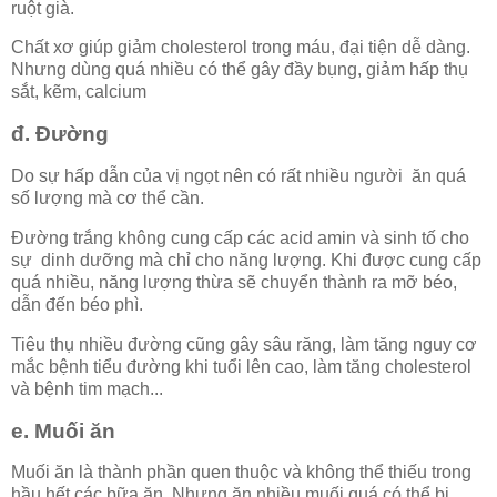
ruột già.
Chất xơ giúp giảm cholesterol trong máu, đại tiện dễ dàng.
Nhưng dùng quá nhiều có thể gây đầy bụng, giảm hấp thụ
sắt, kẽm, calcium
đ. Đường
Do sự hấp dẫn của vị ngọt nên có rất nhiều người ăn quá
số lượng mà cơ thể cần.
Đường trắng không cung cấp các acid amin và sinh tố cho
sự dinh dưỡng mà chỉ cho năng lượng. Khi được cung cấp
quá nhiều, năng lượng thừa sẽ chuyển thành ra mỡ béo,
dẫn đến béo phì.
Tiêu thụ nhiều đường cũng gây sâu răng, làm tăng nguy cơ
mắc bệnh tiểu đường khi tuổi lên cao, làm tăng cholesterol
và bệnh tim mạch...
e. Muối ăn
Muối ăn là thành phần quen thuộc và không thể thiếu trong
hầu hết các bữa ăn. Nhưng ăn nhiều muối quá có thể bị