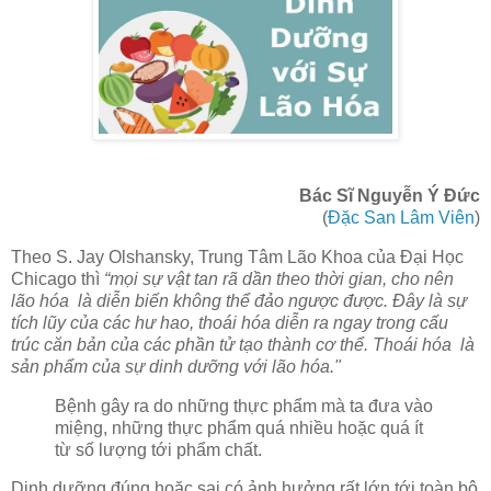
Bác Sĩ Nguyễn Ý Đức
(
Đặc San Lâm Viên
)
Theo S. Jay Olshansky, Trung Tâm Lão Khoa của Đại Học
Chicago thì
“mọi sự vật tan rã dần theo thời gian, cho nên
lão hóa là diễn biến không thể đảo ngược được. Đây là sự
tích lũy của các hư hao, thoái hóa diễn ra ngay trong cấu
trúc căn bản của các phần tử tạo thành cơ thể. Thoái hóa là
sản phẩm của sự dinh dưỡng với lão hóa."
Bệnh gây ra do những thực phẩm mà ta đưa vào
miệng, những thực phẩm quá nhiều hoặc quá ít
từ số lượng tới phẩm chất.
Dinh dưỡng đúng hoặc sai có ảnh hưởng rất lớn tới toàn bộ