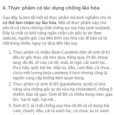
4. Thực phẩm có tác dụng chống lão hóa
Sau đây là tóm tắt một số thực phẩm mà kinh nghiệm cho là
có thể làm chậm sự lão hóa
. Một số thực phẩm này chủ
yếu là có chứa những chất chống sự oxy hóa (anti oxidant).
Đây là chất có khả năng ngăn chận các gốc tự do (free
radical), nguồn gốc của tiến trình oxy hóa các tế bào và là
một trong nhiều nguy cơ đưa đến lão suy.
Thực phẩm có nhiều Beta-Carotene (tiền tố sinh tố A)
đều từ gốc thực vật như dưa, hồng qua, ớt đỏ, khoai
lang, đu đủ, ớt cay, cà rốt, xoài, bí ngô, cải xanh lục...
Dưa hấu, quít, trái bơ, bắp su, dâu, cam đào, cà chua...
chứa một lượng beta carotene ít hơn nhưng cũng là
nguồn cung cấp không kém quan trọng.
Thực phẩm có sinh tố B5 (pantothenic acid) có khả
năng vừa chống gốc tự do vừa hạ cholesterol, chống ô
nhiễm, bảo vệ gan. Sinh tố B6 có nhiều trong men, gạo
lức, hạt bí ngô, hạt mè...
Sinh tố C là chất chống oxy hóa rất tốt và có trong trái
cam, chanh, dâu, cải lá xanh lục, cà chua, su lơ xanh