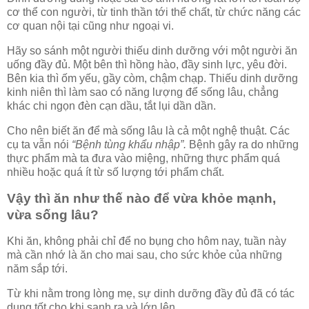
cơ thể con người, từ tinh thần tới thể chất, từ chức năng các
cơ quan nội tại cũng như ngoại vi.
Hãy so sánh một người thiếu dinh dưỡng với một người ăn
uống đầy đủ. Một bên thì hồng hào, đầy sinh lực, yêu đời.
Bên kia thì ốm yếu, gầy còm, chậm chạp. Thiếu dinh dưỡng
kinh niên thì làm sao có năng lượng để sống lâu, chẳng
khác chi ngọn đèn cạn dầu, tắt lụi dần dần.
Cho nên biết ăn để mà sống lâu là cả một nghệ thuật. Các
cụ ta vẫn nói
“Bệnh tùng khẩu nhập”.
Bệnh gây ra do những
thực phẩm mà ta đưa vào miệng, những thực phẩm quá
nhiều hoặc quá ít từ số lượng tới phẩm chất.
Vậy thì ăn như thế nào để vừa khỏe mạnh,
vừa sống lâu?
Khi ăn, không phải chỉ để no bụng cho hôm nay, tuần này
mà cần nhớ là ăn cho mai sau, cho sức khỏe của những
năm sắp tới.
Từ khi nằm trong lòng mẹ, sự dinh dưỡng đầy đủ đã có tác
dụng tốt cho khi sanh ra và lớn lên.