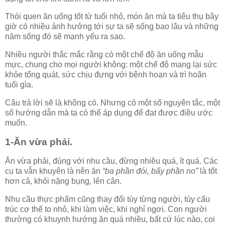
Thói quen ăn uống tốt từ tuổi nhỏ, món ăn mà ta tiêu thụ bây
giờ có nhiều ảnh hưởng tới sự ta sẽ sống bao lâu và những
năm sống đó sẽ mạnh yếu ra sao.
Nhiều người thắc mắc rằng có một chế độ ăn uống mẫu
mực, chung cho mọi người không: một chế độ mang lại sức
khỏe tổng quát, sức chịu đựng với bệnh hoạn và trì hoãn
tuổi gìa.
Câu trả lời sẽ là không có. Nhưng có một số nguyên tắc, một
số hướng dẫn mà ta có thể áp dụng để đạt được điều ước
muốn.
1-Ăn vừa phải.
Ăn vừa phải, đúng với nhu cầu, đừng nhiều quá, ít quá. Các
cụ ta vẫn khuyên là nên ăn
“ba phần đói, bẩy phần no”
là tốt
hơn cả, khỏi nặng bụng, lên cân.
Nhu cầu thực phẩm cũng thay đổi tùy từng người, tùy cấu
trúc cơ thể to nhỏ, khi làm việc, khi nghỉ ngơi. Con người
thường có khuynh hướng ăn quá nhiều, bất cứ lúc nào, coi