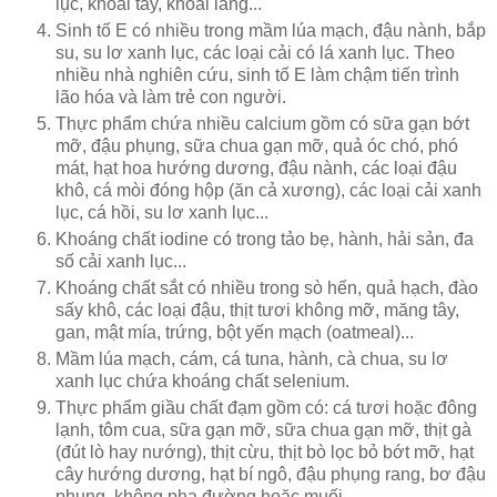
lục, khoai tây, khoai lang...
Sinh tố E có nhiều trong mầm lúa mạch, đậu nành, bắp
su, su lơ xanh lục, các loại cải có lá xanh lục. Theo
nhiều nhà nghiên cứu, sinh tố E làm chậm tiến trình
lão hóa và làm trẻ con người.
Thực phẩm chứa nhiều calcium gồm có sữa gạn bớt
mỡ, đậu phụng, sữa chua gạn mỡ, quả óc chó, phó
mát, hạt hoa hướng dương, đậu nành, các loại đậu
khô, cá mòi đóng hộp (ăn cả xương), các loại cải xanh
lục, cá hồi, su lơ xanh lục...
Khoáng chất iodine có trong tảo bẹ, hành, hải sản, đa
số cải xanh lục...
Khoáng chất sắt có nhiều trong sò hến, quả hạch, đào
sấy khô, các loại đậu, thịt tươi không mỡ, măng tây,
gan, mật mía, trứng, bột yến mạch (oatmeal)...
Mầm lúa mạch, cám, cá tuna, hành, cà chua, su lơ
xanh lục chứa khoáng chất selenium.
Thực phẩm giầu chất đạm gồm có: cá tươi hoặc đông
lạnh, tôm cua, sữa gạn mỡ, sữa chua gạn mỡ, thịt gà
(đút lò hay nướng), thịt cừu, thịt bò lọc bỏ bớt mỡ, hạt
cây hướng dương, hạt bí ngô, đậu phụng rang, bơ đậu
phụng không pha đường hoặc muối.