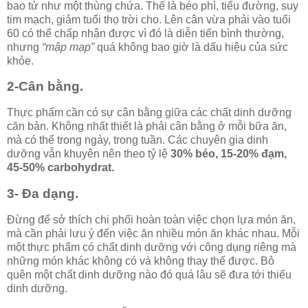
bao tử như một thùng chứa. Thế là béo phì, tiểu đường, suy
tim mạch, giảm tuổi thọ trời cho. Lên cân vừa phải vào tuổi
60 có thể chấp nhận được vì đó là diễn tiến bình thường,
nhưng
“mập mạp”
quá không bao giờ là dấu hiệu của sức
khỏe.
2-Cân bằng.
Thực phẩm cần có sự cân bằng giữa các chất dinh dưỡng
căn bản. Không nhất thiết là phải cân bằng ở mỗi bữa ăn,
mà có thể trong ngày, trong tuần. Các chuyên gia dinh
dưỡng vẫn khuyên nên theo tỷ lệ
30% béo, 15-20% đạm,
45-50% carbohydrat.
3- Đa dạng.
Đừng để sở thích chi phối hoàn toàn việc chọn lựa món ăn,
mà cần phải lưu ý đến việc ăn nhiều món ăn khác nhau. Mỗi
một thực phẩm có chất dinh dưỡng với công dụng riêng mà
những món khác không có và không thay thế được. Bỏ
quên một chất dinh dưỡng nào đó quá lâu sẽ đưa tới thiếu
dinh dưỡng.