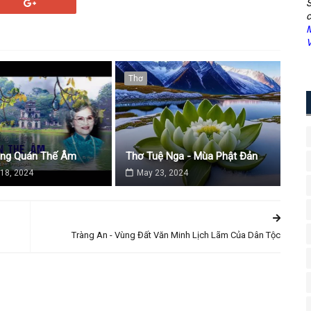
S
c
M
V
Thơ
ăng Quán Thế Âm
Thơ Tuệ Nga - Mùa Phật Đản
18, 2024
May 23, 2024
Tràng An - Vùng Đất Văn Minh Lịch Lãm Của Dân Tộc