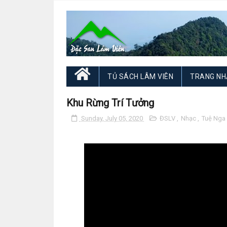
TỦ SÁCH LÂM VIÊN
TRANG NH
Khu Rừng Trí Tưởng
Sunday, July 05, 2020
ĐSLV
,
Nhạc
,
Tuệ Nga