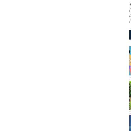
T
(
D
(