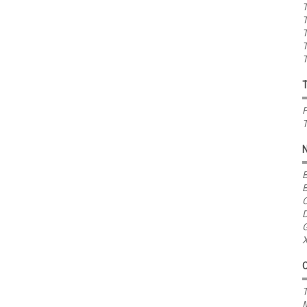
T
T
T
T
T
P
T
B
B
C
D
G
X
T