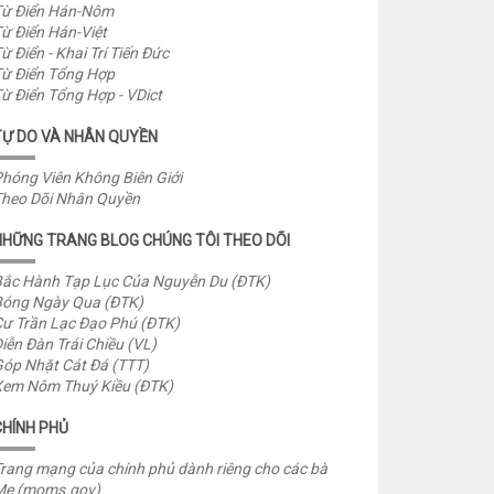
ừ Điển Hán-Nôm
ừ Điển Hán-Việt
ừ Điển - Khai Trí Tiến Đức
ừ Điển Tổng Hợp
ừ Điển Tổng Hợp - VDict
TỰ DO VÀ NHÂN QUYỀN
hóng Viên Không Biên Giới
heo Dõi Nhân Quyền
NHỮNG TRANG BLOG CHÚNG TÔI THEO DÕI
ắc Hành Tạp Lục Của Nguyễn Du (ĐTK)
óng Ngày Qua (ĐTK)
ư Trần Lạc Đạo Phú (ĐTK)
iễn Đàn Trái Chiều (VL)
óp Nhặt Cát Đá (TTT)
em Nôm Thuý Kiều (ĐTK)
CHÍNH PHỦ
rang mạng của chính phủ dành riêng cho các bà
Mẹ (moms.gov)