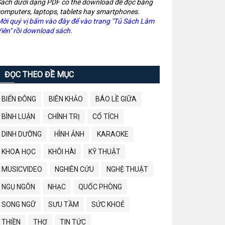
ách dưới dạng PDF có thể download để đọc bằng
omputers, laptops, tablets hay smartphones.
ời quý vị bấm vào đây để vào trang "Tủ Sách Lâm
iên" rồi download sách.
ĐỌC THEO ĐỀ MỤC
BIỂN ĐÔNG
BIÊN KHẢO
BÁO LỀ GIỮA
BÌNH LUẬN
CHÍNH TRỊ
CỔ TÍCH
DINH DƯỠNG
HÌNH ẢNH
KARAOKE
KHOA HỌC
KHÔI HÀI
KỸ THUẬT
MUSICVIDEO
NGHIÊN CỨU
NGHỆ THUẬT
NGỤ NGÔN
NHẠC
QUỐC PHÒNG
SONG NGỮ
SƯU TẦM
SỨC KHOẺ
THIỀN
THƠ
TIN TỨC