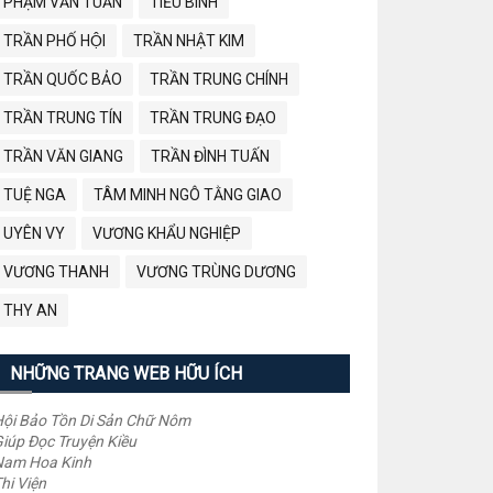
PHẠM VĂN TUẤN
TIỂU BÌNH
TRẦN PHỐ HỘI
TRẦN NHẬT KIM
TRẦN QUỐC BẢO
TRẦN TRUNG CHÍNH
TRẦN TRUNG TÍN
TRẦN TRUNG ĐẠO
TRẦN VĂN GIANG
TRẦN ĐÌNH TUẤN
TUỆ NGA
TÂM MINH NGÔ TẰNG GIAO
UYÊN VY
VƯƠNG KHẨU NGHIỆP
VƯƠNG THANH
VƯƠNG TRÙNG DƯƠNG
THY AN
NHỮNG TRANG WEB HỮU ÍCH
ội Bảo Tồn Di Sản Chữ Nôm
iúp Đọc Truyện Kiều
Nam Hoa Kinh
hi Viện