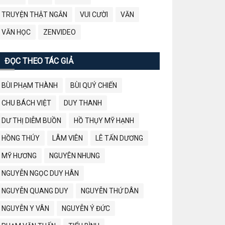
TRUYỆN THẬT NGẮN
VUI CƯỜI
VĂN
VĂN HỌC
ZENVIDEO
ĐỌC THEO TÁC GIẢ
BÙI PHẠM THÀNH
BÙI QUÝ CHIẾN
CHU BÁCH VIỆT
DUY THANH
DƯ THỊ DIỄM BUỒN
HỒ THỤY MỸ HẠNH
HỒNG THÚY
LÂM VIÊN
LÊ TẤN DƯƠNG
MỸ HƯƠNG
NGUYÊN NHUNG
NGUYỄN NGỌC DUY HÂN
NGUYỄN QUANG DUY
NGUYỄN THỨ DÂN
NGUYỄN Y VÂN
NGUYỄN Ý ĐỨC