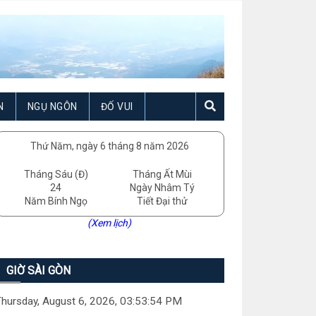
N
NGỤ NGÔN
ĐỐ VUI
Thứ Năm, ngày 6 tháng 8 năm 2026
Tháng Sáu (Đ)
Tháng Ất Mùi
24
Ngày Nhâm Tý
Năm Bính Ngọ
Tiết Đại thử
(Xem lịch)
GIỜ SÀI GÒN
hursday, August 6, 2026, 03:53:55 PM