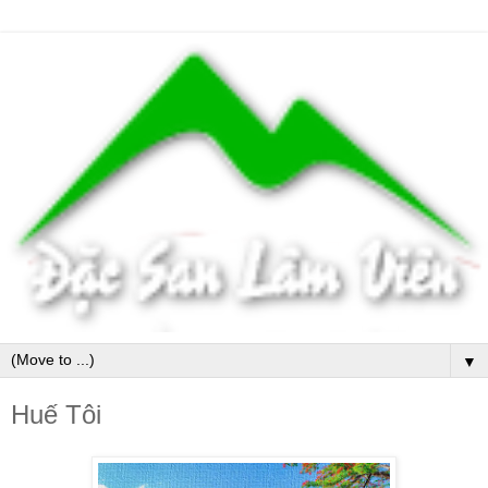
▼
Huế Tôi