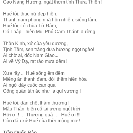
Gạo Nàng Hương, ngát thơm tình Thừa Thiên !
Huế tôi, thục nữ đẹp hiền,
Thanh nam phong nhã hồn nhiên, siêng làm.
Huế tôi, có chùa Từ Đàm,
Có Tháp Thiên Mụ; Phú Cam Thánh đường.
Thần Kinh, xứ của yêu đương,
Tịnh Tâm, sen trắng đưa hương ngọt ngào!
Ai chờ ai, dốc Nam Giao...
Ai về Vỹ Dạ, rạt rào mưa đêm !
Xưa rầy ... Huế sống êm đềm
Miếng ăn thanh đạm, đời thêm hiền hòa
Ai ngờ dấy cuộc can qua
Cộng quân tàn ác như là quỉ vương !
Huế tôi, dân chết thảm thương !
Mậu Thân, biến cố tai ương ngút trời
Hỡi ơi ! … Thương quá … Huế ơi !!!
Còn đâu xứ Huế của thời mộng mơ !
Trần Quốc Bảo