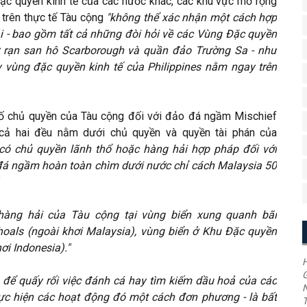
 đặc quyền kinh tế của các nước khác, các khu vực mở rộng
 trên thực tế Tàu cộng
"không thể xác nhận một cách hợp
i - bao gồm tất cả những đòi hỏi về các Vùng Đặc quyền
 rạn san hô Scarborough và quần đảo Trường Sa - như
y vùng đặc quyền kinh tế của Philippines nằm ngay trên
ố chủ quyền của Tàu cộng đối với đảo đá ngầm Mischief
cả hai đều nằm dưới chủ quyền và quyền tài phán của
có chủ quyền lãnh thổ hoặc hàng hải hợp pháp đối với
 đá ngầm hoàn toàn chìm dưới nước chỉ cách Malaysia 50
hàng hải của Tàu cộng tại vùng biển xung quanh bãi
hoals (ngoài khơi Malaysia), vùng biển ở Khu Đặc quyền
ơi Indonesia)."
H
G
 để quấy rối việc đánh cá hay tìm kiếm dầu hoả của các
hực hiện các hoạt động đó một cách đơn phương - là bất
T