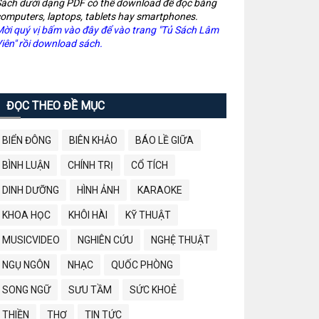
ách dưới dạng PDF có thể download để đọc bằng
omputers, laptops, tablets hay smartphones.
ời quý vị bấm vào đây để vào trang "Tủ Sách Lâm
iên" rồi download sách.
ĐỌC THEO ĐỀ MỤC
BIỂN ĐÔNG
BIÊN KHẢO
BÁO LỀ GIỮA
BÌNH LUẬN
CHÍNH TRỊ
CỔ TÍCH
DINH DƯỠNG
HÌNH ẢNH
KARAOKE
KHOA HỌC
KHÔI HÀI
KỸ THUẬT
MUSICVIDEO
NGHIÊN CỨU
NGHỆ THUẬT
NGỤ NGÔN
NHẠC
QUỐC PHÒNG
SONG NGỮ
SƯU TẦM
SỨC KHOẺ
THIỀN
THƠ
TIN TỨC