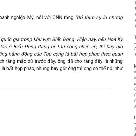
T
T
T
Doanh nghiệp Mỹ, nói với CNN rằng
"đó thực sự là những
T
T
quốc gia trong khu vực Biển Đông. Hiện nay, nếu Hoa Kỳ
ác ở Biển Đông đang bị Tàu cộng chèn ép, thì bây giờ
P
 rằng hành động của Tàu cộng là bất hợp pháp theo quan
T
h rằng mặc dù trước đây, ông đã cho rằng đây là những
là bất hợp pháp, nhưng bây giờ ông thì ông có thể nói như
B
B
C
D
G
X
T