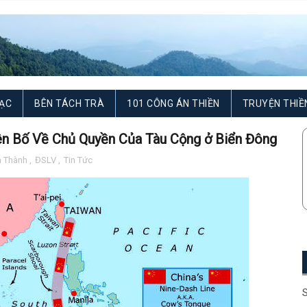
ẠC
BÊN TÁCH TRÀ
101 CÔNG ÁN THIỀN
TRUYỆN THIỀ
n Bố Về Chủ Quyền Của Tàu Cộng ở Biển Đông
m Thành
,
ĐSLV
,
Tin Tức
S