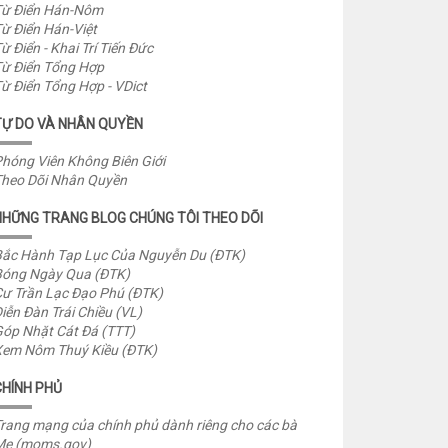
ừ Điển Hán-Nôm
ừ Điển Hán-Việt
ừ Điển - Khai Trí Tiến Đức
ừ Điển Tổng Hợp
ừ Điển Tổng Hợp - VDict
TỰ DO VÀ NHÂN QUYỀN
hóng Viên Không Biên Giới
heo Dõi Nhân Quyền
NHỮNG TRANG BLOG CHÚNG TÔI THEO DÕI
ắc Hành Tạp Lục Của Nguyễn Du (ĐTK)
óng Ngày Qua (ĐTK)
ư Trần Lạc Đạo Phú (ĐTK)
iễn Đàn Trái Chiều (VL)
óp Nhặt Cát Đá (TTT)
em Nôm Thuý Kiều (ĐTK)
CHÍNH PHỦ
rang mạng của chính phủ dành riêng cho các bà
Mẹ (moms.gov)