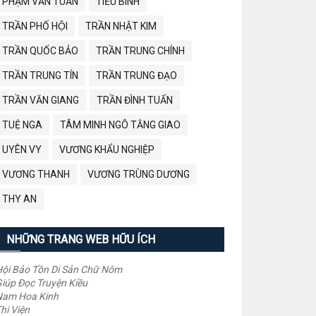
PHẠM VĂN TUẤN
TIỂU BÌNH
TRẦN PHỐ HỘI
TRẦN NHẬT KIM
TRẦN QUỐC BẢO
TRẦN TRUNG CHÍNH
TRẦN TRUNG TÍN
TRẦN TRUNG ĐẠO
TRẦN VĂN GIANG
TRẦN ĐÌNH TUẤN
TUỆ NGA
TÂM MINH NGÔ TẰNG GIAO
UYÊN VY
VƯƠNG KHẨU NGHIỆP
VƯƠNG THANH
VƯƠNG TRÙNG DƯƠNG
THY AN
NHỮNG TRANG WEB HỮU ÍCH
ội Bảo Tồn Di Sản Chữ Nôm
iúp Đọc Truyện Kiều
Nam Hoa Kinh
hi Viện