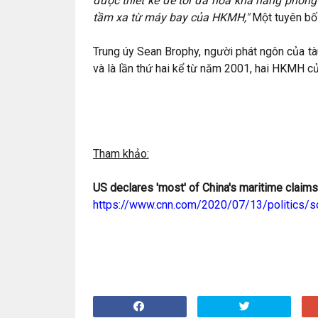
được thiết kế để tối đa hóa khả năng phòn
tầm xa từ máy bay của HKMH,"
Một tuyên bố 
Trung úy Sean Brophy, người phát ngôn của t
và là lần thứ hai kể từ năm 2001, hai HKMH c
Tham khảo:
US declares 'most' of China's maritime claims 
https://www.cnn.com/2020/07/13/politics/