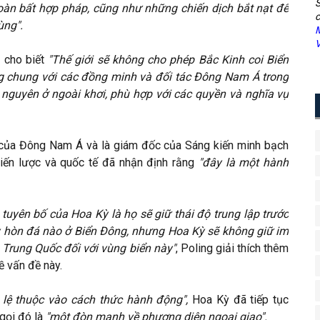
S
toàn bất hợp pháp, cũng như những chiến dịch bắt nạt để
c
ùng".
M
V
 cho biết
"Thế giới sẽ không cho phép Bắc Kinh coi Biển
g chung với các đồng minh và đối tác Đông Nam Á trong
 nguyên ở ngoài khơi, phù hợp với các quyền và nghĩa vụ
 của Đông Nam Á và là giám đốc của Sáng kiến minh bạch
hiến lược và quốc tế đã nhận định rằng
"đây là một hành
 tuyên bố của Hoa Kỳ là họ sẽ giữ thái độ trung lập trước
 hòn đá nào ở Biển Đông, nhưng Hoa Kỳ sẽ không giữ im
 Trung Quốc đối với vùng biển này"
, Poling giải thích thêm
 vấn đề này.
c lệ thuộc vào cách thức hành động",
Hoa Kỳ đã tiếp tục
gọi đó là
"một đòn mạnh về phương diện ngoại giao".