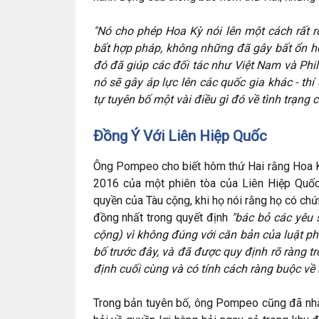
"Nó cho phép Hoa Kỳ nói lên một cách rất 
bất hợp pháp, không những đã gây bất ổn ho
đó đã giúp các đối tác như Việt Nam và Phil
nó sẽ gây áp lực lên các quốc gia khác - th
tự tuyên bố một vài điều gì đó về tình trạng 
Đồng Ý Với Liên Hiệp Quốc
Ông Pompeo cho biết hôm thứ Hai rằng Hoa Kỳ
2016 của một phiên tòa của Liên Hiệp Quốc 
quyền của Tàu cộng, khi họ nói rằng họ có chứ
đồng nhất trong quyết định
"bác bỏ các yêu
cộng) vì không đúng với căn bản của luật ph
bố trước đây, và đã được quy định rõ ràng t
định cuối cùng và có tính cách ràng buộc về m
Trong bản tuyên bố, ông Pompeo cũng đã nhắ