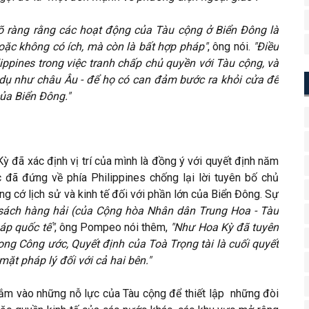
rõ ràng rằng các hoạt động của Tàu cộng ở Biển Đông là
ặc không có ích, mà còn là bất hợp pháp"
, ông nói.
"Điều
ippines trong việc tranh chấp chủ quyền với Tàu cộng, và
í dụ như châu Âu - để họ có can đảm bước ra khỏi cửa để
của Biển Đông."
 đã xác định vị trí của mình là đồng ý với quyết định năm
đã đứng về phía Philippines chống lại lời tuyên bố chủ
ng cớ lịch sử và kinh tế đối với phần lớn của Biển Đông. Sự
 sách hàng hải (của Cộng hòa Nhân dân Trung Hoa - Tàu
áp quốc tế"
, ông Pompeo nói thêm,
"Như Hoa Kỳ đã tuyên
rong Công ước, Quyết định của Toà Trọng tài là cuối quyết
ặt pháp lý đối với cả hai bên."
m vào những nỗ lực của Tàu cộng để thiết lập những đòi