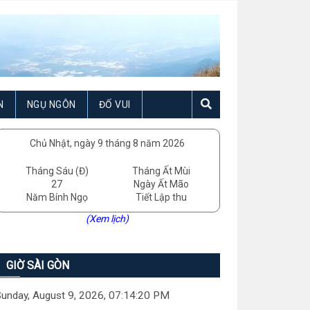
N
NGỤ NGÔN
ĐỐ VUI
Chủ Nhật, ngày 9 tháng 8 năm 2026
Tháng Sáu (Đ)
Tháng Ất Mùi
27
Ngày Ất Mão
Năm Bính Ngọ
Tiết Lập thu
(Xem lịch)
GIỜ SÀI GÒN
unday, August 9, 2026, 07:14:21 PM