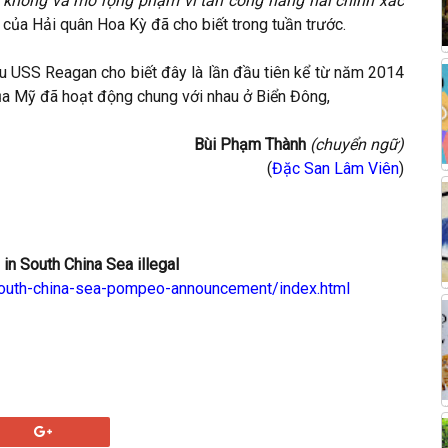
g không và mở rộng phạm vi tấn công hàng hải chính xác
của Hải quân Hoa Kỳ đã cho biết trong tuần trước.
àu USS Reagan cho biết đây là lần đầu tiên kể từ năm 2014
ủa Mỹ đã hoạt động chung với nhau ở Biển Đông,
Bùi Phạm Thành
(chuyển ngữ)
(
Đặc San Lâm Viên
)
in South China Sea illegal
south-china-sea-pompeo-announcement/index.html