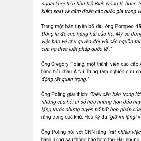
ngoài khơi trên hầu hết Biển Đông là hoàn 
kiểm soát và cấm đoán các quốc gia trong v
Trong một bản tuyên bố dài, ông Pompeo đã
Đông là đế chế hàng hải của họ. Mỹ sẽ đứn
việc bảo vệ chủ quyền đối với các nguồn tài
của họ theo luật pháp quốc tế ."
Ông Gregory Poling, một thành viên cao cấp
hàng hải châu Á tại Trung tâm nghiên cứu c
động rất quan trọng."
Ông Poling giải thích:
"Điều căn bản trong lời
những câu hỏi ai sở hữu những hòn đảo hay
lặng trước những tuyên bố bất hợp pháp của
rằng trong quá khứ, Hoa Kỳ đã
"giữ im lặng"
về
Ông Poling nói với CNN rằng
"rất nhiều việ
hành động sau thông báo hôm thứ Hai, nhưng 