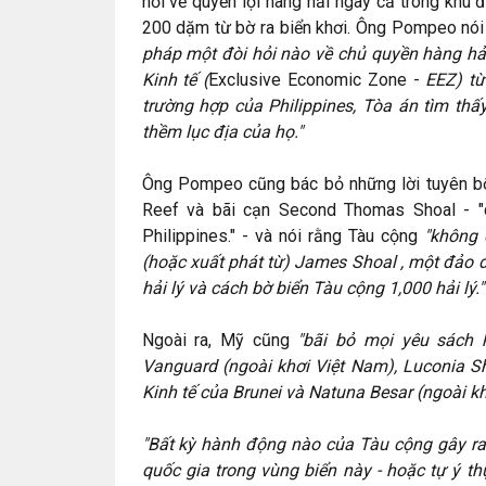
hỏi về quyền lợi hàng hải ngay cả trong khu
200 dặm từ bờ ra biển khơi. Ông Pompeo nói
pháp một đòi hỏi nào về chủ quyền hàng hả
Kinh tế (
Exclusive Economic Zone -
EEZ) từ
trường hợp của Philippines, Tòa án tìm thấ
thềm lục địa của họ."
Ông Pompeo cũng bác bỏ những lời tuyên b
Reef và bãi cạn Second Thomas Shoal - "
Philippines." - và nói rằng Tàu cộng
"không 
(hoặc xuất phát từ) James Shoal , một đảo
hải lý và cách bờ biển Tàu cộng 1,000 hải lý."
Ngoài ra, Mỹ cũng
"bãi bỏ mọi yêu sách 
Vanguard (ngoài khơi Việt Nam), Luconia S
Kinh tế của Brunei và Natuna Besar (ngoài kh
"Bất kỳ hành động nào của Tàu cộng gây ra
quốc gia trong vùng biển này - hoặc tự ý t