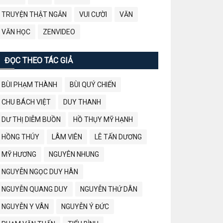
TRUYỆN THẬT NGẮN
VUI CƯỜI
VĂN
VĂN HỌC
ZENVIDEO
ĐỌC THEO TÁC GIẢ
BÙI PHẠM THÀNH
BÙI QUÝ CHIẾN
CHU BÁCH VIỆT
DUY THANH
DƯ THỊ DIỄM BUỒN
HỒ THỤY MỸ HẠNH
HỒNG THÚY
LÂM VIÊN
LÊ TẤN DƯƠNG
MỸ HƯƠNG
NGUYÊN NHUNG
NGUYỄN NGỌC DUY HÂN
NGUYỄN QUANG DUY
NGUYỄN THỨ DÂN
NGUYỄN Y VÂN
NGUYỄN Ý ĐỨC