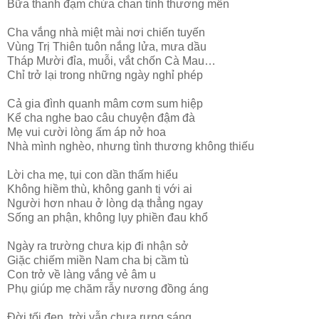
Bữa thanh đạm chứa chan tình thương mến
Cha vắng nhà miệt mài nơi chiến tuyến
Vùng Trị Thiên tuôn nắng lửa, mưa dầu
Tháp Mười đỉa, muỗi, vắt chốn Cà Mau…
Chỉ trở lại trong những ngày nghỉ phép
Cả gia đình quanh mâm cơm sum hiệp
Kể cha nghe bao câu chuyện đậm đà
Mẹ vui cười lòng ấm áp nở hoa
Nhà mình nghèo, nhưng tình thương không thiếu
Lời cha mẹ, tụi con dần thấm hiểu
Không hiềm thù, không ganh tị với ai
Người hơn nhau ở lòng dạ thẳng ngay
Sống an phận, không lụy phiền đau khổ
Ngày ra trường chưa kịp đi nhận sở
Giặc chiếm miền Nam cha bị cầm tù
Con trở về làng vắng vẻ âm u
Phụ giúp mẹ chăm rẫy nương đồng áng
Đời tối đen, trời vẫn chưa rựng sáng