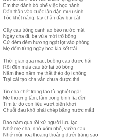
Em thơ đành bỏ phế việc học hành
Dấn thân vào cuộc lận đận mưu sinh
Tóc khét nắng, tay chân đầy bụi cát
Cây cau trồng cạnh ao bèo nước mát
Ngày cha đi, bẹ vừa mới trổ bông
Cứ đêm đêm hương ngát lọt vào phòng
Mẹ đếm từng ngày hoa kia kết trái
Thời gian qua mau, buồng cau được hái
Rồi đến mùa cau trở lại trổ bông
Năm theo năm mẹ thắt thẻo đợi chồng
Trại cải tạo cha vẫn chưa được thả
Tin cha chết trong lao tù nghiệt ngã!
Mẹ thương tâm, lâm trọng bịnh lìa đời!
Tìm tự do con liều vượt biển khơi
Chuỗi đau khổ phải chép bằng nước mắt!
Bao năm qua rồi xứ người lưu lạc
Nhớ mẹ cha, nhớ xóm nhỏ, vườn cau
Nhớ mùi hoa thoang thoảng dưới trăng sao