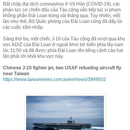
Bất chấp đại dịch coronavirus ở Vũ Hán (COVID-19), các
phản lực cơ chiến đấu của Tàu cộng vẫn tiếp tục vi phạm
không phận Đài Loan trong vài tháng qua. Tuy nhiên, mỗi
lần như thế, Bộ Quốc phòng của Đài Loan cũng đã đẩy lùi
các cuộc xâm nhập.
Sáng thứ ba, một chiếc J-10 của Tàu cộng đã vượt qua khu
vực ADIZ của Đài Loan ở ngoài khơi bờ biển phía tây nam
lúc 11:50 và đã được phía Đài Loan lên tiếng cảnh cáo hai
lần phải rời khỏi khu vực này.
Chinese J-10 fighter jet, two USAF refueling aircraft fly
near Taiwan
https://www.taiwannews.com.tw/en/news/3948910