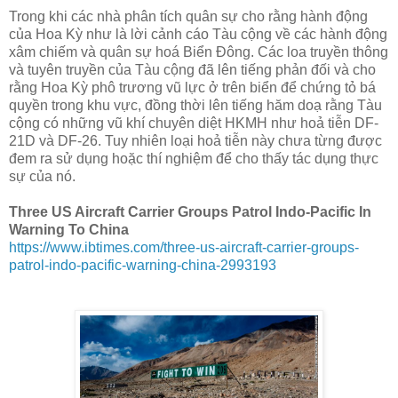
Trong khi các nhà phân tích quân sự cho rằng hành động
của Hoa Kỳ như là lời cảnh cáo Tàu cộng về các hành động
xâm chiếm và quân sự hoá Biển Đông. Các loa truyền thông
và tuyên truyền của Tàu cộng đã lên tiếng phản đối và cho
rằng Hoa Kỳ phô trương vũ lực ở trên biển để chứng tỏ bá
quyền trong khu vực, đồng thời lên tiếng hăm doạ rằng Tàu
cộng có những vũ khí chuyên diệt HKMH như hoả tiễn DF-
21D và DF-26. Tuy nhiên loại hoả tiễn này chưa từng được
đem ra sử dụng hoặc thí nghiệm để cho thấy tác dụng thực
sự của nó.
Three US Aircraft Carrier Groups Patrol Indo-Pacific In
Warning To China
https://www.ibtimes.com/three-us-aircraft-carrier-groups-
patrol-indo-pacific-warning-china-2993193