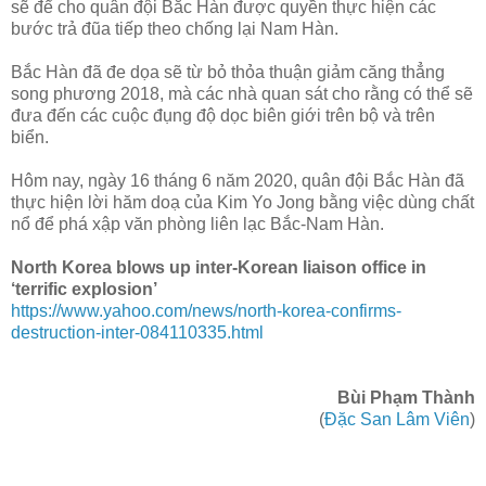
sẽ để cho quân đội Bắc Hàn được quyền thực hiện các
bước trả đũa tiếp theo chống lại Nam Hàn.
Bắc Hàn đã đe dọa sẽ từ bỏ thỏa thuận giảm căng thẳng
song phương 2018, mà các nhà quan sát cho rằng có thể sẽ
đưa đến các cuộc đụng độ dọc biên giới trên bộ và trên
biển.
Hôm nay, ngày 16 tháng 6 năm 2020, quân đội Bắc Hàn đã
thực hiện lời hăm doạ của Kim Yo Jong bằng việc dùng chất
nổ để phá xập văn phòng liên lạc Bắc-Nam Hàn.
North Korea blows up inter-Korean liaison office in
‘terrific explosion’
https://www.yahoo.com/news/north-korea-confirms-
destruction-inter-084110335.html
Bùi Phạm Thành
(
Đặc San Lâm Viên
)