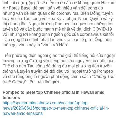
tính thì cuộc gặp gỡ sẽ diễn ra ở căn cứ không quân Hickam
Air Force Base, để bàn luận về nhiều vấn đề, trong đó
những vấn đề liên quan đến coronavirus, Biển Đông, tuyên
truyền của Tàu cộng về Hoa Kỳ vi phạm Nhân Quyền và kỳ
thị chủng tộc. Ngoại trưởng Pompeo là người có những lời
tuyên bố và cáo buộc mạnh mẽ nhất về đại dịch COVID-19
với những lời khẳng định nguồn gốc của coronavirus kết tội
Tàu cộng đã cố tình phát tán virus ra toàn tế giới. Ông luôn
luôn gọi virus này là "virus Vũ Hán".
Trên phương diện ngoại giao thế giới thì tiếng nói của ngoại
trưởng tương đương với tiếng nói của nguyên thủ quốc gia.
Thế cho nên Tàu cộng đã dùng đủ mọi phương tiện truyền
thông và tuyên truyền để đối đầu với ngoại trưởng Pompeo
và cho rằng ông là người phát động chính sách
"Chống Tàu
(anti-China)"
trên toàn thế giới.
Pompeo to meet top Chinese official in Hawaii amid
tensions
https://spectrumlocalnews.com/nc/triad/ap-top-
news/2020/06/16/pompeo-to-meet-top-chinese-official-in-
hawaii-amid-tensions