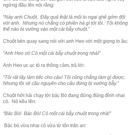
ngửng đầu lên nói rằng:
“Này anh Chuột. Đây quả thật là mối lo ngại ghê gớm đối
với anh. Nhưng nó chẳng có phiền hà gì tới tôi. Tôi không
thể nào bị vướng vào một cái bẫy chuột.”
Chuột bèn quay sang nói với anh Heo với một giọng lo âu:
“Anh Heo ơi! Có một cái bẫy chuột trong nhà!”
Anh Heo ục ục tỏ ra thông cảm, trả lời:
“Tôi rất lấy làm tiếc cho cậu! Tôi cũng chẳng làm gì được;
Nhưng tôi sẽ cầu nguyện cho cậu đừng bị vướng bẫy.”
Chuột hớt hải chạy tới bác Bò đang đứng đủng đỉnh nhai
cỏ. Nó kêu lên:
“Bác Bò! Bác Bò! Có một cái bẫy chuột trong nhà!”
Bác bò vừa nhai cỏ vừa từ tốn trấn an: