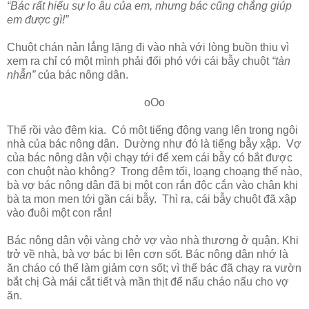
“Bác rất hiểu sự lo âu của em, nhưng bác cũng chẳng giúp
em được gì!”
Chuột chán nản lẳng lặng đi vào nhà với lòng buồn thiu vì
xem ra chỉ có một mình phải đối phó với cái bẫy chuột
“tàn
nhẫn”
của bác nông dân.
oOo
Thế rồi vào đêm kia. Có một tiếng động vang lên trong ngôi
nhà của bác nông dân. Dường như đó là tiếng bẫy xập. Vợ
của bác nông dân vội chạy tới để xem cái bẫy có bắt được
con chuột nào không? Trong đêm tối, loạng choạng thế nào,
bà vợ bác nông dân đã bị một con rắn độc cắn vào chân khi
bà ta mon men tới gần cái bẫy. Thì ra, cái bẫy chuột đã xập
vào đuôi một con rắn!
Bác nông dân vội vàng chở vợ vào nhà thương ở quận. Khi
trở về nhà, bà vợ bác bị lên cơn sốt. Bác nông dân nhớ là
ăn cháo có thể làm giảm cơn sốt; vì thế bác đã chạy ra vườn
bắt chị Gà mái cắt tiết và mần thịt để nấu cháo nấu cho vợ
ăn.