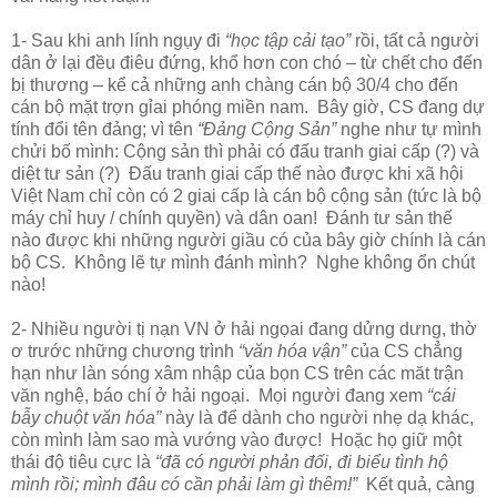
1- Sau khi anh lính ngụy đi
“học tập cải tạo”
rồi, tất cả người
dân ở lại đều điêu đứng, khổ hơn con chó – từ chết cho đến
bị thương – kể cả những anh chàng cán bộ 30/4 cho đến
cán bộ mặt trợn gỉai phóng miền nam. Bây giờ, CS đang dự
tính đổi tên đảng; vì tên
“Đảng Cộng Sản”
nghe như tự mình
chửi bố mình: Cộng sản thì phải có đấu tranh giai cấp (?) và
diệt tư sản (?) Đấu tranh giai cấp thế nào được khi xã hội
Việt Nam chỉ còn có 2 giai cấp là cán bộ cộng sản (tức là bộ
máy chỉ huy / chính quyền) và dân oan! Đánh tư sản thế
nào được khi những người giầu có của bây giờ chính là cán
bộ CS. Không lẽ tự mình đánh mình? Nghe không ổn chút
nào!
2- Nhiều người tị nạn VN ở hải ngọai đang dửng dưng, thờ
ơ trước những chương trình
“văn hóa vận”
của CS chẳng
hạn như làn sóng xâm nhập của bọn CS trên các măt trận
văn nghệ, báo chí ở hải ngoại. Mọi người đang xem
“cái
bẫy chuột văn hóa”
này là để dành cho người nhẹ dạ khác,
còn mình làm sao mà vướng vào được! Hoặc họ giữ một
thái độ tiêu cực là
“đã có người phản đối, đi biểu tình hộ
mình rồi; mình đâu có cần phải làm gì thêm!”
Kết quả, càng