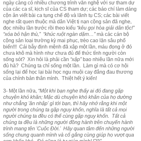
ngày càng có nhiều chương trình văn nghệ với sự tham dự
của các ca sĩ, kịch sĩ của CS tham dự; các báo chí làm dáng
cộn ản viết bài ca tụng chế độ và lãnh tụ CS; các bài viết
nghe rất quen thuộc mà dân Việt tị nạn cộng sản đã nghe,
đọc nhiều lần trước rồi theo kiểu
“kêu gọi hòa giải dân tộc!”
“xóa bỏ hận thù,” “khúc ruột ngàn dặm…”
mà các cán bộ
cộng sản loại trường kỳ mai phục, trèo cao lặn sâu phổ
biến!!! Cái bẫy định mệnh đã xập một lần, máu đọng ở đó
chưa khô mà hình như chưa đủ để thức tỉnh người còn
sống sót? Xin hỏi là phải cần
“xập”
bao nhiêu lần nữa mới
đủ hà? Chúng ta chỉ sống một lần. Làm gì mà có cơ hội
sống lại để học lại bài học ngu muội cay đắng đau thương
của chính bản thân mình. Thiệt hết ý kiến!
3- Một lần nữa,
“Một khi bạn nghe thấy ai đó đang gặp
chuyện khó khăn; Mặc dù chuyện khó khăn của họ dường
như chẳng 'ăn nhập' gì tới bạn, thì hãy nhớ rằng khi một
người trong chúng ta gặp nguy khốn, nghĩa là tất cả mọi
người chúng ta đều có thể cùng gặp nguy khốn. Tất cả
chúng ta đều là những người đồng hành trên chuyến hành
trình mang tên 'Cuộc Đời.' Hãy quan tâm đến những người
sống chung quanh mình và cố gắng cùng giúp họ vượt qua