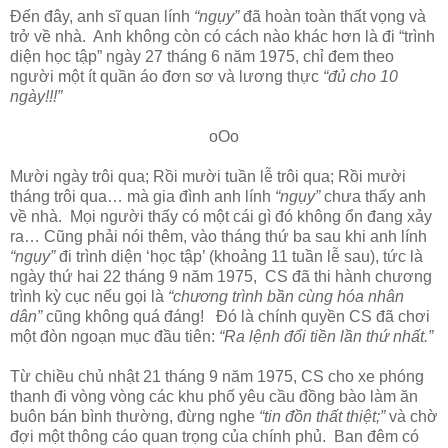
Đến đây, anh sĩ quan lính
“ngụy”
đã hoàn toàn thất vọng và
trở về nhà. Anh không còn có cách nào khác hơn là đi “trình
diện học tập” ngày 27 tháng 6 năm 1975, chỉ đem theo
người một ít quần áo đơn sơ và lương thực
“đủ cho 10
ngày!!!”
oOo
Mười ngày trôi qua; Rồi mười tuần lễ trôi qua; Rồi mười
tháng trôi qua… mà gia đình anh lính
“ngụy”
chưa thấy anh
về nhà. Mọi người thấy có một cái gì đó không ổn đang xảy
ra… Cũng phải nói thêm, vào tháng thứ ba sau khi anh lính
“ngụy”
đi trình diện ‘học tập’ (khoảng 11 tuần lễ sau), tức là
ngày thứ hai 22 tháng 9 năm 1975, CS đã thi hành chương
trình kỳ cục nếu gọi là
“chương trình bần cùng hóa nhân
dân”
cũng không quá đáng! Đó là chính quyền CS đã chơi
một đòn ngoạn mục đầu tiên:
“Ra lệnh đổi tiền lần thứ nhất.”
Từ chiều chủ nhật 21 tháng 9 năm 1975, CS cho xe phóng
thanh đi vòng vòng các khu phố yêu cầu đồng bào làm ăn
buôn bán bình thường, đừng nghe
“tin đồn thất thiệt;”
và chờ
đợi một thông cáo quan trọng của chính phủ. Ban đêm có