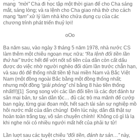
mạng
“mời”
Cha đi học tập một thời gian để cho Cha sáng
mắt, sáng lòng; và ra lệnh cho Cha giao nhà thờ cho cách
mạng
“tạm”
xử lý làm nhà kho chứa dụng cụ của các
chương trình phát triển thuỷ lợi!
oOo
Ba năm sau, vào ngày 3 tháng 5 năm 1978, nhà nước CS
làm thêm một chiêu ngoạn mục nữa:
“Ra lệnh đổi tiền lần
thứ hai”
trước hết để vớt nốt số tiền của dân còn cất dấu
được do việc nhờ người nghèo đổi dùm lần trước chẳn hạn,
và sau đó để thống nhất tiền tệ hai miền Nam và Bắc Việt
Nam (một đồng ngoài Bắc bằng một đồng thống nhất;
nhưng một đồng
“giải phóng”
chỉ bằng 8 hào tiền thống
nhất!!!)[1] Song song với các lần đổi tiền là các đợt đánh tư
sản mại bản, tư sản dân tộc… đủ các trò ma mãnh để cướp
ban ngày, từng giai đọan một, hết sạch tài sản sự nghiệp mồ
hôi nước mắt của dân chúng! Đến lúc này, dân đã thật sự
hoàn toàn trắng tay, vô sản chuyên chính! Không có gì là lạ
khi nghe nói có nhiều ngưới mất hết của phải tự tử!
Lần luợt sau các tuyệt chiêu
“đổi tiền, đánh tư sản…”
này,