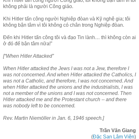
Khi Hitler tấn công người Công giáo; tôi không bận tâm vì tôi
không phải là người Công giáo.
Khi Hitler tấn công người Nghiệp đòan và Kỹ nghệ gia; tôi
không bận tâm vì tôi không có chân trong Nghiệp đòan.
Đến khi Hitler tấn công tôi và đạo Tin lành… thì không còn ai
ở đó để bận tâm nữa!”
[“When Hitler Attacked”
When Hitler attacked the Jews I was not a Jew, therefore I
was not concerned. And when Hitler attacked the Catholics, I
was not a Catholic, and therefore, I was not concerned. And
when Hitler attacked the unions and the industrialists, I was
not a member of the unions and I was not concerned. Then
Hitler attacked me and the Protestant church -- and there
was nobody left to be concerned.
Rev. Martin Niemöller in Jan. 6, 1946 speech.]
Trần Văn Giang
(
Đặc San Lâm Viên
)