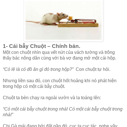
1- Cái bẫy Chuột – Chính bản.
Một con chuột nhìn qua vết nứt của vách tường và trông
thấy bác nông dân cùng với bà vợ đang mở một cái hộp.
“Có lẽ là có đồ ăn gì đó trong hộp?”
Con chuột tự hỏi.
Nhưng liền sau đó, con chuột hốt hoảng khi nó phát hiện
trong hộp có một cái bẫy chuột.
Chuột ta bèn chạy ra ngoài vườn và la toáng lên:
“Có một cái bẫy chuột trong nhà! Có một cái bẫy chuột trong
nhà!”
Chị Gà mái đang bới đất gần đó, cục ta cục tác, nghe vậy