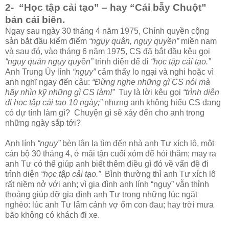
2- “Học tập cải tạo” – hay “Cái bẫy Chuột”
bản cải biên.
Ngay sau ngày 30 tháng 4 năm 1975, Chính quyền cộng
sản bắt đầu kiểm điểm
“ngụy quân, ngụy quyền”
miền nam
và sau đó, vào tháng 6 năm 1975, CS đã bắt đầu kêu gọi
“ngụy quân ngụy quyền”
trình diện để đi
“học tập cải tạo.”
Anh Trung Úy lính
“ngụy”
cảm thấy lo ngại và nghi hoặc vì
anh nghĩ ngay đến câu:
“Đừng nghe những gì CS nói mà
hãy nhìn kỹ những gì CS làm!”
Tuy là lời kêu gọi
“trình diện
đi học tập cải tạo 10 ngày;”
nhưng anh không hiểu CS đang
có dự tính làm gì? Chuyện gì sẽ xảy đến cho anh trong
những ngày sắp tới?
Anh lính
“ngụy”
bèn lân la tìm đến nhà anh Tư xích lô, một
cán bộ 30 tháng 4, ở mãi tận cuối xóm để hỏi thăm; may ra
anh Tư có thể giúp anh biết thêm điều gì đó về vấn đề đi
trình diện
“học tập cải tạo.”
Bình thường thì anh Tư xích lô
rất niềm nở với anh; vì gia đình anh lính “ngụy” vẫn thỉnh
thoảng giúp đỡ gia đình anh Tư trong những lúc ngặt
nghèo: lúc anh Tư lâm cảnh vợ ốm con đau; hay trời mưa
bão không có khách đi xe.