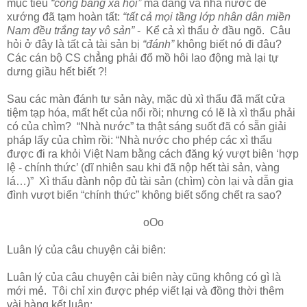
mục tiêu
“công bằng xã hội”
mà đảng và nhà nước đề
xướng đã tạm hoàn tất:
“tất cả mọi tầng lớp nhân dân miền
Nam đều trắng tay vô sản”
- Kể cả xì thẩu ở đầu ngõ. Câu
hỏi ở đây là tất cả tài sản bị
“đánh”
không biết nó đi đâu?
Các cán bộ CS chẳng phải đổ mồ hôi lao động mà lại tự
dưng giầu hết biết ?!
Sau các màn đánh tư sản này, mặc dù xì thẩu đã mất cửa
tiệm tạp hóa, mất hết của nổi rồi; nhưng có lẽ là xì thẩu phải
có của chìm? “Nhà nước” ta thật sáng suốt đã có sẵn giải
pháp lấy của chìm rồi: “Nhà nước cho phép các xì thẩu
được đi ra khỏi Việt Nam bằng cách đăng ký vượt biên ‘hợp
lệ - chính thức’ (dĩ nhiên sau khi đã nộp hết tài sản, vàng
lá…)” Xì thẩu đành nộp đủ tài sản (chìm) còn lại và dẫn gia
đình vượt biển “chính thức” không biết sống chết ra sao?
oOo
Luân lý của câu chuyện cải biên:
Luân lý của câu chuyện cải biên này cũng không có gì là
mới mẻ. Tôi chỉ xin được phép viết lại và đồng thời thêm
vài hàng kết luận: