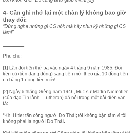
cơn khốn khó. Đó cũng là tự giúp mình! [2])”
4- Cần ghi nhớ lại một chân lý không bao giờ
thay đổi:
“Đừng nghe những gì CS nói; mà hãy nhìn kỹ những gì CS
làm!”
________
Phụ chú:
[1] Lần đổi tiền thứ ba vào ngày 4 tháng 9 năm 1985: Đổi
tiền cũ (tiền đang dùng) sang tiền mới theo gía 10 đồng tiền
cũ bằng 1 đồng tiền mới!
[2] Ngày 6 tháng Giêng năm 1946, Mục sư Martin Niemoller
(của đạo Tin lành - Lutheran) đã nói trong một bài diễn văn
là:
“Khi Hitler tấn công người Do Thái; tôi không bận tâm vì tôi
không phải là người Do Thái.