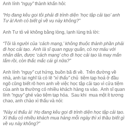
Anh lính
“ngụy”
thành khẩn hỏi:
“Họ đang kêu gọi tôi phải đi trình diện ‘học tập cải tạo’ anh
Tư à! Anh có biết gì về vụ này không?”
Anh Tư tỏ vẻ không bằng lòng, lạnh lùng trả lời:
“Tôi là người của ‘cách mạng,’ không thuộc thành phần phải
đi học cải tạo. Anh là sĩ quan ngụy quân, có nợ máu với
nhân dân, được ‘cách mạng’ cho đi học cải tạo là may mắn
lắm rồi, còn thắc mắc cái gì nữa?”
Anh lính
“ngụy”
cụt hứng, buồn bã đi về. Trên đường về
nhà, anh lại nghĩ là có lẽ
“xì thẩu”
chủ tiệm tạp hoá ở đầu
ngõ cũng biết rõ hơn anh về việc học tập cải tạo vì cửa tiệm
của anh ta thường có nhiều khách hàng ra vào. Anh sĩ quan
lính
“ngụy”
ghé vào tiệm tạp hóa. Sau khi mua một ít tương
chao, anh chào xì thẩu và nói:
“Này xì thẩu à! Họ đang kêu gọi đi trình diện học tập cải tạo.
Xì thẩu có nhiều khách mua hàng mỗi ngày thì xì thầu biết gì
về vụ này không?”