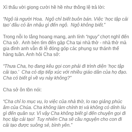
Xì thẩu vời giọng cười hề hề như thông lệ trả lời:
“Ngộ là người Hoa. Ngộ chỉ biết buôn bán. Việc ‘học tập cải
tạo’ đâu có ăn nhậu gì đến ngộ. Ngộ không biết.”
Trong nỗi lo lắng hoang mang, anh lính
“ngụy”
chợt nghĩ đến
Cha sở. Anh bèn tìm đến gặp Cha tại nhà thờ - nhà thờ mà
gia đình anh vẫn đi lễ đóng góp các phụng sự thánh thể
hàng tuần. Anh hỏi Cha sở:
“Thưa Cha, họ đang kêu gọi con phải đi trình diện ‘học tập
cải tạo.’ Cha có dịp tiếp xúc với nhiều giáo dân của họ đạo.
Cha có biết gì về vụ này không?”
Cha sở ôn tồn nói:
“Cha chỉ lo mục vụ, lo việc của nhà thờ, lo rao giảng phúc
âm của Chúa. Cha không làm chính trị và không có dính líu
gì đến quân sự. Vì vậy Cha không biết gì đến chuyện gọi đi
học tập cải tạo! Tuy nhiên Cha sẽ cầu nguyện cho con đi
cải tạo được suông sẻ, bình yên.”