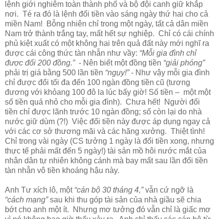
lệnh giới nghiêm toàn thành phố và bộ đội canh giữ khắp
nơi. Té ra đó là lệnh đổi tiền vào sáng ngày thứ hai cho cả
miền Nam! Bỗng nhiên chỉ trong một ngày, tất cả dân miền
Nam trở thành trắng tay, mất hết sự nghiệp. Chỉ có cái chính
phủ kiệt xuất có một không hai trên quả đất này mới nghĩ ra
được cái công thức tàn nhẫn như vầy:
“Mỗi gia đình chỉ
được đổi 200 đồng.”
- Nên biết một đồng tiền
“giải phóng”
phải trị giá bằng 500 lần tiền
“ngụy!”
- Như vậy mỗi gia đình
chỉ được đổi tối đa đến 100 ngàn đồng tiền cũ (tương
đương với khỏang 100 đô la lúc bấy giờ! Số tiền – một một
số tiền quá nhỏ cho mỗi gia đình). Chưa hết! Người đổi
tiền chỉ được lãnh trước 10 ngàn đồng; số còn lại do nhà
nước giữ dùm (?!) Việc đổi tiền này được áp dụng ngay cả
với các cơ sở thương mãi và các hãng xưởng. Thiệt tình!
Chỉ trong vài ngày (CS tưởng 1 ngày là đổi tiền xong, nhưng
thực tế phải mất đến 5 ngày!) tài sản mồ hôi nước mắt của
nhân dân tự nhiên không cánh mà bay mất sau lần đổi tiền
tàn nhẫn vô tiền khoáng hậu này.
Anh Tư xích lô, một
“cán bộ 30 tháng 4,”
vẫn cứ ngỡ là
“cách mạng”
sau khi thu góp tài sản của nhà giầu sẽ chia
bớt cho anh một ít. Nhưng mơ tưởng đó vẫn chỉ là giấc mơ