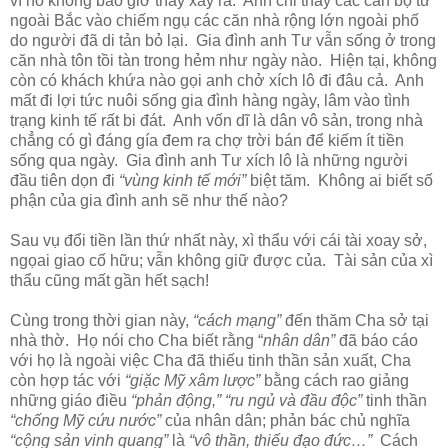
vì nó không bao giờ thấy xảy ra. Anh chỉ thấy các cán bộ từ
ngoài Bắc vào chiếm ngụ các căn nhà rộng lớn ngoài phố
do người đã di tản bỏ lại. Gia đình anh Tư vẫn sống ở trong
căn nhà tôn tồi tàn trong hẻm như ngày nào. Hiện tại, không
còn có khách khứa nào gọi anh chở xích lô đi đâu cả. Anh
mất đi lợi tức nuôi sống gia đình hàng ngày, lâm vào tình
trạng kinh tế rất bi đát. Anh vốn dĩ là dân vô sản, trong nhà
chẳng có gì đáng gía đem ra chợ trời bán để kiếm ít tiền
sống qua ngày. Gia đình anh Tư xích lô là những người
đầu tiên dọn đi
“vùng kinh tế mới”
biệt tăm. Không ai biết số
phận của gia đình anh sẽ như thế nào?
Sau vụ đổi tiền lần thứ nhất này, xì thẩu với cái tài xoay sở,
ngọai giao cố hữu; vẫn không giữ được của. Tài sản của xì
thẩu cũng mất gần hết sạch!
Cùng trong thời gian này,
“cách mạng”
đến thăm Cha sở tại
nhà thờ. Họ nói cho Cha biết rằng “
nhân dân”
đã báo cáo
với họ là ngoài việc Cha đã thiếu tinh thần sản xuất, Cha
còn hợp tác với
“giặc Mỹ xâm lược”
bằng cách rao giảng
những giáo điều
“phản động,” “ru ngủ và đầu độc”
tinh thần
“chống Mỹ cứu nước”
của nhân dân; phản bác chủ nghĩa
“cộng sản vinh quang”
là
“vô thần, thiếu đạo đức…”
Cách