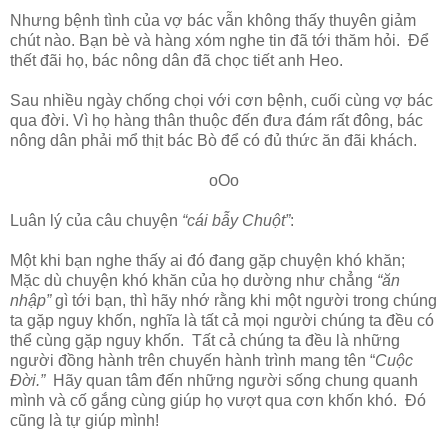
Nhưng bệnh tình của vợ bác vẫn không thấy thuyên giảm
chút nào. Bạn bè và hàng xóm nghe tin đã tới thăm hỏi. Để
thết đãi họ, bác nông dân đã chọc tiết anh Heo.
Sau nhiều ngày chống chọi với cơn bệnh, cuối cùng vợ bác
qua đời. Vì họ hàng thân thuộc đến đưa đám rất đông, bác
nông dân phải mổ thịt bác Bò để có đủ thức ăn đãi khách.
oOo
Luân lý của câu chuyện
“cái bẫy Chuột”
:
Một khi bạn nghe thấy ai đó đang gặp chuyện khó khăn;
Mặc dù chuyện khó khăn của họ dường như chẳng
“ăn
nhập”
gì tới bạn, thì hãy nhớ rằng khi một người trong chúng
ta gặp nguy khốn, nghĩa là tất cả mọi người chúng ta đều có
thể cùng gặp nguy khốn. Tất cả chúng ta đều là những
người đồng hành trên chuyến hành trình mang tên “
Cuộc
Đời.”
Hãy quan tâm đến những người sống chung quanh
mình và cố gắng cùng giúp họ vượt qua cơn khốn khó. Đó
cũng là tự giúp mình!