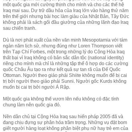
một quốc gia mới cường thịnh cho mình và cho các thế hệ
Iraq mai sau. Dự trữ dầu hỏa của Iraq lớn vào hàng thứ năm
trên thế giới nhưng bài học làm giàu của Nhật Bản, Tây Đức
không phải là sách gối đầu giường của những lãnh đạo Iraq
sau chiến tranh.
Dù là nơi phát xuất của nền văn minh Mesopotamia với tám
ngàn năm lịch sử, nhưng đúng như Loren Thompson viết
trên Tạp Chí Forbes, một trong những lý do Cộng Hòa Iraq
thất bại vì Iraq không có bản sắc dân tộc (national identity)
riêng cho mình mà chỉ là những tập thể ô hợp do các cường
quốc Châu Âu tạo ra như kết quả sự tan rã của Đế Quốc
Ottoman. Người theo giáo phái Shiite không muốn để bị cai
trị bởi người theo giáo phái Sunni. Người gốc Kurds không
muốn bị cai trị bởi người Á Rập.
Một quốc gia không thể vươn lên nếu không có đặc tính
chung làm nên quốc gia đó.
Nền dân chủ tại Cộng Hòa Iraq sau hiến pháp 2005 đã và
đang chịu đựng sự phân hóa trầm trọng. Những vụ đặt bom
giết người hàng loạt không phân biệt phụ nữ hay trẻ em của