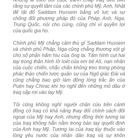
rằng sự quyết tâm của các chính phủ Mỹ, Anh, Nhật
để lật đổ Saddam Hussein bằng võ lực và sự
chống đối phương pháp đó của Pháp, Anh, Nga,
Trung Quốc, nói cho cùng, cũng chỉ vì quyền lợi
của quốc gia họ.
Chính phủ Mỹ chẳng căm thù gì Saddam Hussein
và chính phủ Pháp, Nga cũng chẳng thương xót gì
cho số phận hẩm hiu của ông ta. Tấm hình cụt hai
tay trong thân hình lở loét của em bé Ali, nạn nhân
của cuộc chiến, chắc chắn không treo trong phòng
phác thảo chiến lược quân sự của Ngũ giác Đài và
cũng chẳng bao giờ làm động lòng trắc ẩn của
Putin hay Chirac khi họ nghĩ đến những mỏ dầu ở
Iraq sắp rơi vào tay Mỹ.
Tôi cũng không nghĩ người chăn cừu trên cánh
đồng cỏ Iraq có khả năng thay đổi chính sách đối
ngoại của Mỹ hay Anh, nhưng đồng thời tương lai
của Iraq không hẳn nằm trong bàn tay quyết định
của Anh hay Mỹ. Tương lai của Iraq tùy thuộc vào
lòng yêu nước của nhân dân Iraq và sự khôn