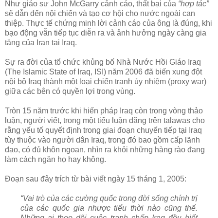
Như giáo sư John McGarry cảnh cáo, thất bại của
“hợp tác”
sẽ dẫn đến nội chiến và tạo cơ hội cho nước ngoài can
thiệp. Thực tế chứng minh lời cảnh cáo của ông là đúng, khi
bạo động vẫn tiếp tục diễn ra và ảnh hưởng ngày càng gia
tăng của Iran tại Iraq.
Sự ra đời của tổ chức khủng bố Nhà Nước Hồi Giáo Iraq
(The Islamic State of Iraq, ISI) năm 2006 đã biến xung đột
nội bộ Iraq thành một loại chiến tranh ủy nhiệm (proxy war)
giữa các bên có quyền lợi trong vùng.
Tròn 15 năm trước khi hiến pháp Iraq còn trong vòng thảo
luận, người viết, trong một tiểu luận đăng trên talawas cho
rằng yếu tố quyết định trong giai đoạn chuyển tiếp tại Iraq
tùy thuộc vào người dân Iraq, trong đó bao gồm cấp lãnh
đạo, có đủ khôn ngoan, nhìn ra khỏi những hàng rào đang
làm cách ngăn họ hay không.
Đoạn sau đây trích từ bài viết ngày 15 tháng 1, 2005:
“Vai trò của các cường quốc trong đời sống chính trị
của các quốc gia nhược tiểu thời nào cũng thế.
Những ai theo dõi cuộc tranh chấp Iraq đều biết