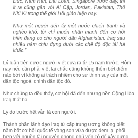
Đức, Nam Hàn, Đài Loan, Singapore trước đây, thì
ít ra cũng gần với Ai Cập, Jordan, Pakistan, Thổ
Nhĩ Kì trong thế giới Hồi giáo hiện nay.
Như một người đến từ một nước chiến tranh và
nghèo khó, tôi chỉ muốn nhấn mạnh đến cơ hội
hiện đang có cho người dân Afghanistan, Iraq sau
nhiều năm chịu đựng dưới các chế độ độc tài hà
khắc.”
Lý luận trên được người viết đưa ra từ 15 năm trước. Hôm
nay nếu cần phải viết lại chắc cũng không thêm bớt điểm
nào bởi vì không ai trách nhiệm cho sự thịnh suy của một
dân tộc ngoài chính dân tộc đó.
Như chúng ta đều thấy, cơ hội đã đến nhưng nền Cộng Hòa
Iraq thất bại.
Lý do trước hết vẫn là con người.
Thành phần lãnh đạo Iraq từ cấp trung ương không biết
nắm bắt cơ hội quốc tế vàng son vừa được đem lại phối
hợp với nguồn tài nguyên phong phú vốn có để xây dựng