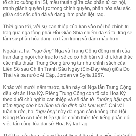
tổ chức cuồng tín ISI, mâu thuẫn giữa các phần tử cơ hội,
tranh giành quyền lực trong chính quyền, phân hóa sâu sắc
giữa các sắc dân đã và đang làm phân liệt Iraq.
Thời gian tới, với sự can thiệp của Iran vào nội bộ chính trị
Iraq qua ngã tông phái Hồi Giáo Shia chiếm đa số tại Iraq sẽ
làm sự phân hóa đang có trầm trọng và đẫm máu hơn.
Ngoài ra, hai
"ngư ông"
Nga và Trung Cộng đồng minh của
Iran đang ngồi chờ trục lợi sẽ có cơ hội bán vũ khí, khai thác
các mâu thuẫn Trung Đông tương tự như chính sách của
Liên Sô sau Chiến Tranh Sáu Ngày (Six-Day War) giữa Do
Thái và ba nước Ai Cập, Jordan và Syria 1967.
Khác với mười năm trước, tuần này cả Nga lẫn Trung Cộng
đều kết án Hoa Kỳ. Riêng Trung Cộng còn tố cáo Hoa Kỳ
theo đuổi chủ nghĩa can thiệp và sẽ dẫn tới
“những hậu quả
trầm trọng cho hòa bình và ổn định của khu vực”
. Chỉ vài
tuần trước, hai
“ngư ông”
này đã ngăn cản không cho Hội
Đồng Bảo An Liên Hiệp Quốc chính thức lên tiếng phản đối
việc tấn công tòa đại sứ Hoa Kỳ tại Iraq.
Thất bại của Iraq có gợi lên những điều gì cho viễn ảnh Việt