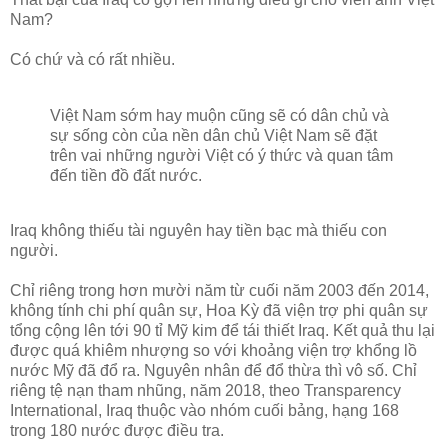
Nam?
Có chứ và có rất nhiều.
Việt Nam sớm hay muộn cũng sẽ có dân chủ và
sự sống còn của nền dân chủ Việt Nam sẽ đặt
trên vai những người Việt có ý thức và quan tâm
đến tiền đồ đất nước.
Iraq không thiếu tài nguyên hay tiền bạc mà thiếu con
người.
Chỉ riêng trong hơn mười năm từ cuối năm 2003 đến 2014,
không tính chi phí quân sự, Hoa Kỳ đã viện trợ phi quân sự
tổng cộng lên tới 90 tỉ Mỹ kim để tái thiết Iraq. Kết quả thu lại
được quá khiêm nhượng so với khoảng viện trợ khổng lồ
nước Mỹ đã đổ ra. Nguyên nhân để đổ thừa thì vô số. Chỉ
riêng tệ nạn tham nhũng, năm 2018, theo Transparency
International, Iraq thuộc vào nhóm cuối bảng, hạng 168
trong 180 nước được điều tra.