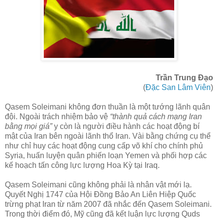
Trần Trung Đạo
(
Đặc San Lâm Viên
)
Qasem Soleimani không đơn thuần là một tướng lãnh quân
đội. Ngoài trách nhiệm bảo vệ
“thành quả cách mạng Iran
bằng mọi giá”
y còn là người điều hành các hoạt động bí
mật của Iran bên ngoài lãnh thổ Iran. Vài bằng chứng cụ thể
như chỉ huy các hoạt động cung cấp võ khí cho chính phủ
Syria, huấn luyện quân phiến loạn Yemen và phối hợp các
kế hoạch tấn công lực lượng Hoa Kỳ tại Iraq.
Qasem Soleimani cũng không phải là nhân vật mới lạ.
Quyết Nghị 1747 của Hội Đồng Bảo An Liên Hiệp Quốc
trừng phạt Iran từ năm 2007 đã nhắc đến Qasem Soleimani.
Trong thời điểm đó, Mỹ cũng đã kết luận lực lượng Quds