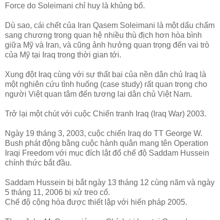
Force do Soleimani chỉ huy là khủng bố.
Dù sao, cái chết của Iran Qasem Soleimani là một dấu chấm
sang chương trong quan hệ nhiều thù địch hơn hòa bình
giữa Mỹ và Iran, và cũng ảnh hưởng quan trọng đến vai trò
của Mỹ tại Iraq trong thời gian tới.
Xung đột Iraq cùng với sự thất bại của nền dân chủ Iraq là
một nghiên cứu tình huống (case study) rất quan trọng cho
người Việt quan tâm đến tương lai dân chủ Việt Nam.
Trở lại một chút với cuộc Chiến tranh Iraq (Iraq War) 2003.
Ngày 19 tháng 3, 2003, cuộc chiến Iraq do TT George W.
Bush phát động bằng cuộc hành quân mang tên Operation
Iraqi Freedom với mục đích lật đổ chế độ Saddam Hussein
chính thức bắt đầu.
Saddam Hussein bị bắt ngày 13 tháng 12 cùng năm và ngày
5 tháng 11, 2006 bị xử treo cổ.
Chế độ cộng hòa được thiết lập với hiến pháp 2005.