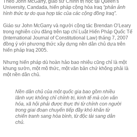
Theo John McGarry, giáo sư Chính trị học tại Queen's
University, Candada, hiến pháp cộng hòa Iraq
“phản ảnh
hình thức tự do qua hợp tác của các cộng đồng Iraq”.
Giáo sư John McGarry và người cộng tác Brendan O’Leary
trong nghiên cứu đăng trên tạp chí Luật Hiến Pháp Quốc Tế
(International Journal of Constitutional Law) tháng 7, 2007
đồng ý với phương thức xây dựng nền dân chủ dựa trên
hiến pháp Iraq 2005.
Nhưng hiến pháp dù hoàn hảo bao nhiêu cũng chỉ là một
khung sườn, một mô thức, một văn bản chứ không phải là
một nền dân chủ.
Nền dân chủ của một quốc gia bao gồm nhiều
lãnh vực không chỉ chính trị, kinh tế mà còn văn
hóa, xã hội phải được thực thi từ chính con người
trong giai đoạn chuyển tiếp đầy khó khăn từ
chiến tranh sang hòa bình, từ độc tài sang dân
chủ.