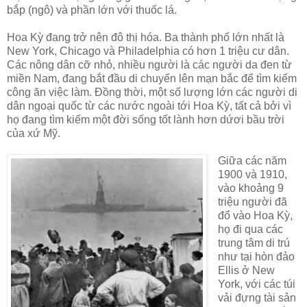
bắp (ngô) và phần lớn với thuốc lá.
Hoa Kỳ đang trở nên đô thị hóa. Ba thành phố lớn nhất là
New York, Chicago và Philadelphia có hơn 1 triệu cư dân.
Các nông dân cỡ nhỏ, nhiều người là các người da đen từ
miền Nam, đang bắt đầu di chuyển lên mạn bắc để tìm kiếm
công ăn việc làm. Đồng thời, một số lượng lớn các người di
dân ngoại quốc từ các nước ngoài tới Hoa Kỳ, tất cả bởi vì
họ đang tìm kiếm một đời sống tốt lành hơn dứơi bầu trời
của xứ Mỹ.
Giữa các năm
1900 và 1910,
vào khoảng 9
triệu người đã
đổ vào Hoa Kỳ,
họ đi qua các
trung tâm di trú
như tại hòn đảo
Ellis ở New
York, với các túi
vải đựng tài sản