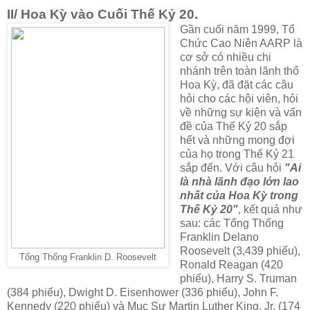
II/ Hoa Kỳ vào Cuối Thế Kỷ 20.
Gần cuối năm 1999, Tổ
Chức Cao Niên AARP là
cơ sở có nhiều chi
nhánh trên toàn lãnh thổ
Hoa Kỳ, đã đặt các câu
hỏi cho các hội viên, hỏi
về những sự kiện và vấn
đề của Thế Kỷ 20 sắp
hết và những mong đợi
của họ trong Thế Kỷ 21
sắp đến. Với câu hỏi
"Ai
là nhà lãnh đạo lớn lao
nhất của Hoa Kỳ trong
Thế Kỷ 20"
, kết quả như
sau: các Tổng Thống
Franklin Delano
Roosevelt (3,439 phiếu),
Tổng Thống Franklin D. Roosevelt
Ronald Reagan (420
phiếu), Harry S. Truman
(384 phiếu), Dwight D. Eisenhower (336 phiếu), John F.
Kennedy (220 phiếu) và Mục Sư Martin Luther King, Jr. (174