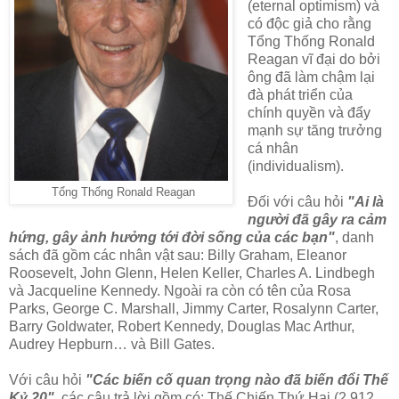
(eternal optimism) và
có độc giả cho rằng
Tổng Thống Ronald
Reagan vĩ đại do bởi
ông đã làm chậm lại
đà phát triển của
chính quyền và đẩy
mạnh sự tăng trưởng
cá nhân
(individualism).
Tổng Thống Ronald Reagan
Đối với câu hỏi
"Ai là
người đã gây ra cảm
hứng, gây ảnh hưởng tới đời sống của các bạn"
, danh
sách đã gồm các nhân vật sau: Billy Graham, Eleanor
Roosevelt, John Glenn, Helen Keller, Charles A. Lindbegh
và Jacqueline Kennedy. Ngoài ra còn có tên của Rosa
Parks, George C. Marshall, Jimmy Carter, Rosalynn Carter,
Barry Goldwater, Robert Kennedy, Douglas Mac Arthur,
Audrey Hepburn… và Bill Gates.
Với câu hỏi
"Các biến cố quan trọng nào đã biến đổi Thế
Kỷ 20"
, các câu trả lời gồm có: Thế Chiến Thứ Hai (2,912