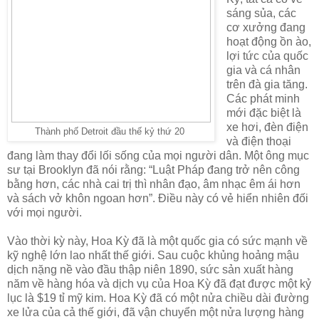
sáng sủa, các
cơ xưởng đang
hoạt động ồn ào,
lợi tức của quốc
gia và cá nhân
trên đà gia tăng.
Các phát minh
mới đặc biệt là
xe hơi, đèn điện
Thành phố Detroit đầu thế kỷ thứ 20
và điện thoại
đang làm thay đổi lối sống của mọi người dân. Một ông mục
sư tại Brooklyn đã nói rằng: “Luật Pháp đang trở nên công
bằng hơn, các nhà cai trị thì nhân đạo, âm nhạc êm ái hơn
và sách vở khôn ngoan hơn”. Điều này có vẻ hiển nhiên đối
với mọi người.
Vào thời kỳ này, Hoa Kỳ đã là một quốc gia có sức mạnh về
kỹ nghệ lớn lao nhất thế giới. Sau cuộc khủng hoảng mậu
dịch nặng nề vào đầu thập niên 1890, sức sản xuất hàng
năm về hàng hóa và dịch vụ của Hoa Kỳ đã đạt được một kỷ
lục là $19 tỉ mỹ kim. Hoa Kỳ đã có một nửa chiều dài đường
xe lửa của cả thế giới, đã vận chuyển một nửa lượng hàng