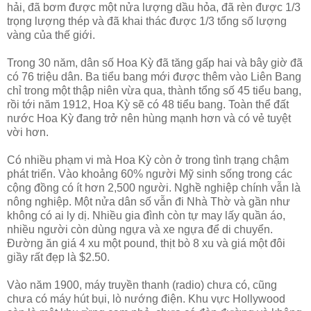
hải, đã bơm được một nửa lượng dầu hỏa, đã rèn được 1/3
trọng lượng thép và đã khai thác được 1/3 tổng số lượng
vàng của thế giới.
Trong 30 năm, dân số Hoa Kỳ đã tăng gấp hai và bây giờ đã
có 76 triệu dân. Ba tiểu bang mới được thêm vào Liên Bang
chỉ trong một thập niên vừa qua, thành tổng số 45 tiểu bang,
rồi tới năm 1912, Hoa Kỳ sẽ có 48 tiểu bang. Toàn thể đất
nước Hoa Kỳ đang trở nên hùng mạnh hơn và có vẻ tuyệt
vời hơn.
Có nhiều phạm vi mà Hoa Kỳ còn ở trong tình trạng chậm
phát triển. Vào khoảng 60% người Mỹ sinh sống trong các
cộng đồng có ít hơn 2,500 người. Nghề nghiệp chính vẫn là
nông nghiệp. Một nửa dân số vẫn đi Nhà Thờ và gần như
không có ai ly dị. Nhiều gia đình còn tự may lấy quần áo,
nhiều người còn dùng ngựa và xe ngựa để di chuyển.
Đường ăn giá 4 xu một pound, thịt bò 8 xu và giá một đôi
giầy rất đẹp là $2.50.
Vào năm 1900, máy truyền thanh (radio) chưa có, cũng
chưa có máy hút bụi, lò nướng điện. Khu vực Hollywood