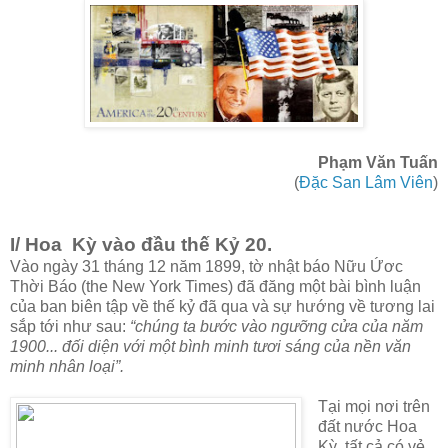
Phạm Văn Tuấn
(
Đặc San Lâm Viên
)
I/ Hoa Kỳ vào đầu thế Kỷ 20.
Vào ngày 31 tháng 12 năm 1899, tờ nhật báo Nữu Ứơc
Thời Báo (the New York Times) đã đăng một bài bình luận
của ban biên tập về thế kỷ đã qua và sự hướng về tương lai
sắp tới như sau:
“chúng ta bước vào ngưỡng cửa của năm
1900... đối diện với một bình minh tươi sáng của nền văn
minh nhân loại”.
Tại mọi nơi trên
đất nước Hoa
Kỳ, tất cả có vẻ