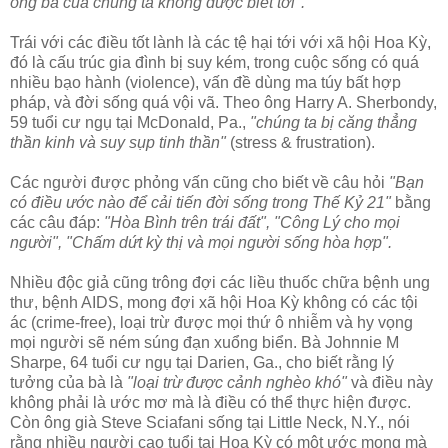
ông bà của chúng ta không được biết tới".
Trái với các điều tốt lành là các tệ hại tới với xã hội Hoa Kỳ,
đó là cấu trúc gia đình bị suy kém, trong cuộc sống có quá
nhiều bạo hành (violence), vấn đề dùng ma túy bất hợp
pháp, và đời sống quá vội vã. Theo ông Harry A. Sherbondy,
59 tuổi cư ngụ tại McDonald, Pa.,
"chúng ta bị căng thẳng
thần kinh và suy sụp tinh thần"
(stress & frustration).
Các người được phỏng vấn cũng cho biết về câu hỏi
"Bạn
có điều ước nào để cải tiến đời sống trong Thế Kỷ 21"
bằng
các câu đáp:
"Hòa Bình trên trái đất", "Công Lý cho mọi
người", "Chấm dứt kỳ thị và mọi người sống hòa hợp".
Nhiều độc giả cũng trông đợi các liều thuốc chữa bệnh ung
thư, bệnh AIDS, mong đợi xã hội Hoa Kỳ không có các tội
ác (crime-free), loại trừ được mọi thứ ô nhiễm và hy vọng
mọi người sẽ ném súng đạn xuổng biển. Bà Johnnie M
Sharpe, 64 tuổi cư ngụ tại Darien, Ga., cho biết rằng lý
tưởng của bà là
"loại trừ được cảnh nghèo khó"
và điều này
không phải là ước mơ mà là điều có thể thực hiện được.
Còn ông già Steve Sciafani sống tại Little Neck, N.Y., nói
rằng nhiều người cao tuổi tại Hoa Kỳ có một ước mong mà