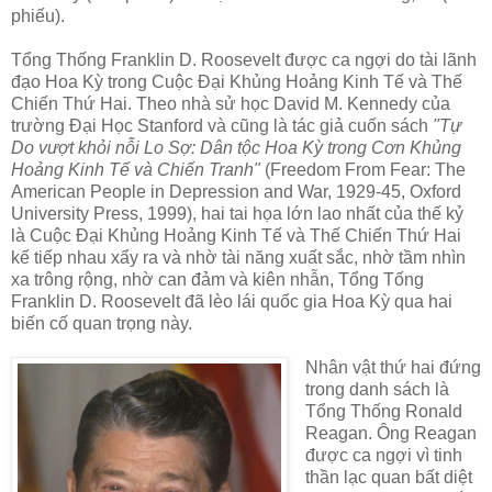
phiếu).
Tổng Thống Franklin D. Roosevelt được ca ngợi do tài lãnh
đạo Hoa Kỳ trong Cuộc Đại Khủng Hoảng Kinh Tế và Thế
Chiến Thứ Hai. Theo nhà sử học David M. Kennedy của
trường Đại Học Stanford và cũng là tác giả cuốn sách
"Tự
Do vượt khỏi nỗi Lo Sợ: Dân tộc Hoa Kỳ trong Cơn Khủng
Hoảng Kinh Tế và Chiến Tranh"
(Freedom From Fear: The
American People in Depression and War, 1929-45, Oxford
University Press, 1999), hai tai họa lớn lao nhất của thế kỷ
là Cuộc Đại Khủng Hoảng Kinh Tế và Thế Chiến Thứ Hai
kế tiếp nhau xẩy ra và nhờ tài năng xuất sắc, nhờ tầm nhìn
xa trông rộng, nhờ can đảm và kiên nhẫn, Tổng Tống
Franklin D. Roosevelt đã lèo lái quốc gia Hoa Kỳ qua hai
biến cố quan trọng này.
Nhân vật thứ hai đứng
trong danh sách là
Tổng Thống Ronald
Reagan. Ông Reagan
được ca ngợi vì tinh
thần lạc quan bất diệt