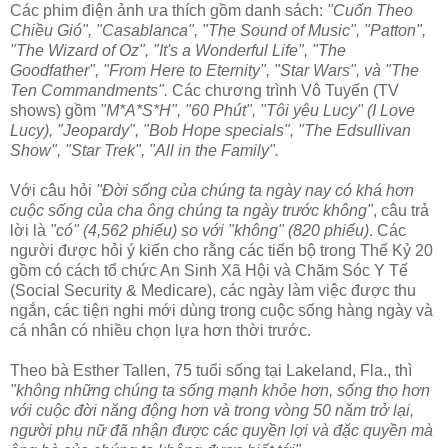
Các phim điện ảnh ưa thích gồm danh sách:
"Cuốn Theo
Chiều Gió", "Casablanca", "The Sound of Music", "Patton",
"The Wizard of Oz", "It's a Wonderful Life", "The
Goodfather", "From Here to Eternity", "Star Wars", và "The
Ten Commandments".
Các chương trình Vô Tuyến (TV
shows) gồm
"M*A*S*H", "60 Phút", "Tôi yêu Lucy" (I Love
Lucy), "Jeopardy", "Bob Hope specials", "The Edsullivan
Show", "Star Trek", "All in the Family".
Với câu hỏi
"Đời sống của chúng ta ngày nay có khá hơn
cuộc sống của cha ông chúng ta ngày trước không"
, câu trả
lời là
"có" (4,562 phiếu) so với "không" (820 phiếu)
. Các
người được hỏi ý kiến cho rằng các tiến bộ trong Thế Kỷ 20
gồm có cách tổ chức An Sinh Xã Hội và Chăm Sóc Y Tế
(Social Security & Medicare), các ngày làm việc được thu
ngắn, các tiện nghi mới dùng trong cuộc sống hàng ngày và
cá nhân có nhiều chọn lựa hơn thời trước.
Theo bà Esther Tallen, 75 tuổi sống tại Lakeland, Fla., thì
"không những chúng ta sống mạnh khỏe hơn, sống thọ hơn
với cuộc đời năng động hơn và trong vòng 50 năm trở lại,
người phụ nữ đã nhận được các quyền lợi và đặc quyền mà