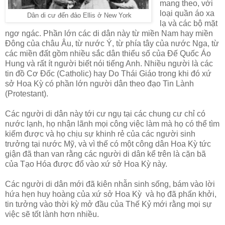
mang theo, với
loại quần áo xa
Dân di cư đến đảo Ellis ở New York
lạ và các bộ mặt
ngơ ngác. Phần lớn các di dân này từ miền Nam hay miền
Đông của châu Âu, từ nước Ý, từ phía tây của nước Nga, từ
các miền đất gồm nhiều sắc dân thiểu số của Đế Quốc Áo
Hung và rất ít người biết nói tiếng Anh. Nhiều người là các
tin đồ Cơ Đốc (Catholic) hay Do Thái Giáo trong khi đó xứ
sở Hoa Kỳ có phần lớn người dân theo đạo Tin Lành
(Protestant).
Các người di dân này tới cư ngụ tại các chung cư chỉ có
nước lạnh, họ nhận lãnh mọi công việc làm mà họ có thể tìm
kiếm được và họ chịu sự khinh rẻ của các người sinh
trưởng tại nước Mỹ, và vì thế có một công dân Hoa Kỳ tức
giận đã than van rằng các người di dân kể trên là cặn bã
của Tạo Hóa được đổ vào xứ sở Hoa Kỳ này.
Các người di dân mới đã kiên nhẫn sinh sống, bám vào lời
hứa hẹn huy hoàng của xứ sở Hoa Kỳ và họ đã phấn khởi,
tin tưởng vào thời kỳ mở đầu của Thế Kỷ mới rằng mọi sự
việc sẽ tốt lành hơn nhiều.