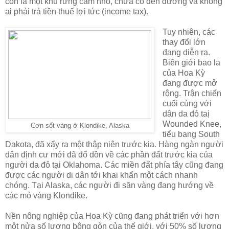
còn là một khu rừng cam nhỏ, chưa có đèn đường và không
ai phải trả tiền thuế lợi tức (income tax).
Tuy nhiên, các
thay đổi lớn
đang diễn ra.
Biên giới bao la
của Hoa Kỳ
đang được mở
rộng. Trận chiến
cuối cùng với
dân da đỏ taị
Wounded Knee,
Cơn sốt vàng ở Klondike, Alaska
tiểu bang South
Dakota, đã xẩy ra một thập niên trước kia. Hàng ngàn người
dân định cư mới đã đổ dồn về các phần đất trước kia của
người da đỏ tại Oklahoma. Các miền đất phía tây cũng đang
được các người di dân tới khai khẩn một cách nhanh
chóng. Tại Alaska, các người đi săn vàng đang hướng về
các mỏ vàng Klondike.
Nền nông nghiệp của Hoa Kỳ cũng đang phát triển với hơn
một nửa số lượng bông gòn của thế giới, với 50% số lượng