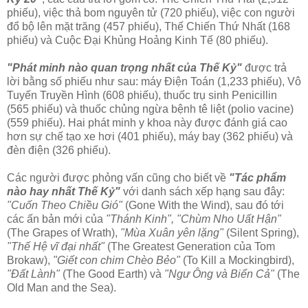
phiếu), việc thả bom nguyên tử (720 phiếu), việc con người
đổ bộ lên mặt trăng (457 phiếu), Thế Chiến Thứ Nhất (168
phiếu) và Cuộc Đại Khủng Hoảng Kinh Tế (80 phiếu).
"Phát minh nào quan trọng nhất của Thế Kỷ"
được trả
lời bằng số phiếu như sau: máy Điện Toán (1,233 phiếu), Vô
Tuyến Truyền Hình (608 phiếu), thuốc trụ sinh Penicillin
(565 phiếu) và thuốc chủng ngừa bệnh tê liệt (polio vacine)
(559 phiếu). Hai phát minh y khoa này được đánh giá cao
hơn sự chế tạo xe hơi (401 phiếu), máy bay (362 phiếu) và
đèn điện (326 phiếu).
Các người được phỏng vấn cũng cho biết về
"Tác phẩm
nào hay nhất Thế Kỷ"
với danh sách xếp hạng sau đây:
"Cuốn Theo Chiều Gió"
(Gone With the Wind), sau đó tới
các ấn bản mới của
"Thánh Kinh", "Chùm Nho Uất Hận"
(The Grapes of Wrath),
"Mùa Xuân yên lặng"
(Silent Spring),
"Thế Hệ vĩ đại nhất"
(The Greatest Generation của Tom
Brokaw),
"Giết con chim Chèo Bẻo"
(To Kill a Mockingbird),
"Đất Lành"
(The Good Earth) và
"Ngư Ông và Biển Cả"
(The
Old Man and the Sea).