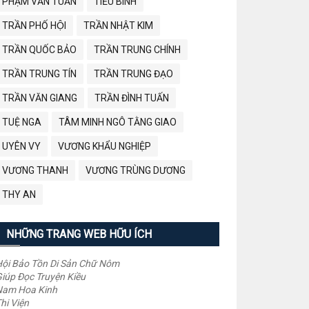
PHẠM VĂN TUẤN
TIỂU BÌNH
TRẦN PHỐ HỘI
TRẦN NHẬT KIM
TRẦN QUỐC BẢO
TRẦN TRUNG CHÍNH
TRẦN TRUNG TÍN
TRẦN TRUNG ĐẠO
TRẦN VĂN GIANG
TRẦN ĐÌNH TUẤN
TUỆ NGA
TÂM MINH NGÔ TẰNG GIAO
UYÊN VY
VƯƠNG KHẨU NGHIỆP
VƯƠNG THANH
VƯƠNG TRÙNG DƯƠNG
THY AN
NHỮNG TRANG WEB HỮU ÍCH
ội Bảo Tồn Di Sản Chữ Nôm
iúp Đọc Truyện Kiều
Nam Hoa Kinh
hi Viện