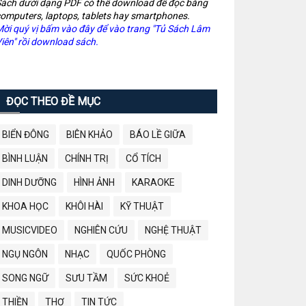
ách dưới dạng PDF có thể download để đọc bằng
omputers, laptops, tablets hay smartphones.
ời quý vị bấm vào đây để vào trang "Tủ Sách Lâm
iên" rồi download sách.
ĐỌC THEO ĐỀ MỤC
BIỂN ĐÔNG
BIÊN KHẢO
BÁO LỀ GIỮA
BÌNH LUẬN
CHÍNH TRỊ
CỔ TÍCH
DINH DƯỠNG
HÌNH ẢNH
KARAOKE
KHOA HỌC
KHÔI HÀI
KỸ THUẬT
MUSICVIDEO
NGHIÊN CỨU
NGHỆ THUẬT
NGỤ NGÔN
NHẠC
QUỐC PHÒNG
SONG NGỮ
SƯU TẦM
SỨC KHOẺ
THIỀN
THƠ
TIN TỨC