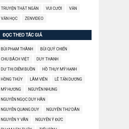
TRUYỆN THẬT NGẮN
VUI CƯỜI
VĂN
VĂN HỌC
ZENVIDEO
ĐỌC THEO TÁC GIẢ
BÙI PHẠM THÀNH
BÙI QUÝ CHIẾN
CHU BÁCH VIỆT
DUY THANH
DƯ THỊ DIỄM BUỒN
HỒ THỤY MỸ HẠNH
HỒNG THÚY
LÂM VIÊN
LÊ TẤN DƯƠNG
MỸ HƯƠNG
NGUYÊN NHUNG
NGUYỄN NGỌC DUY HÂN
NGUYỄN QUANG DUY
NGUYỄN THỨ DÂN
NGUYỄN Y VÂN
NGUYỄN Ý ĐỨC