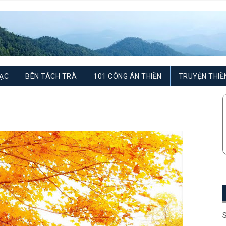
ẠC
BÊN TÁCH TRÀ
101 CÔNG ÁN THIỀN
TRUYỆN THIỀ
S