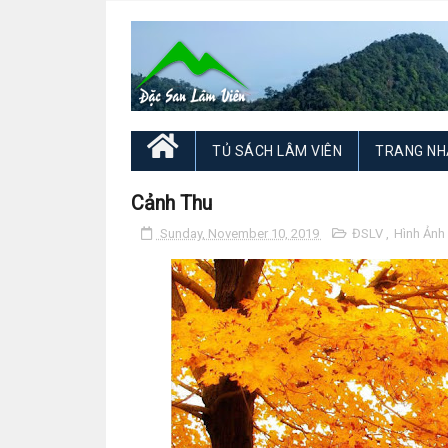
TỦ SÁCH LÂM VIÊN
TRANG NH
Cảnh Thu
Sunday, November 10, 2019
ĐSLV
,
Hình Ảnh