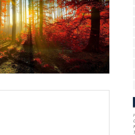
H
G
T