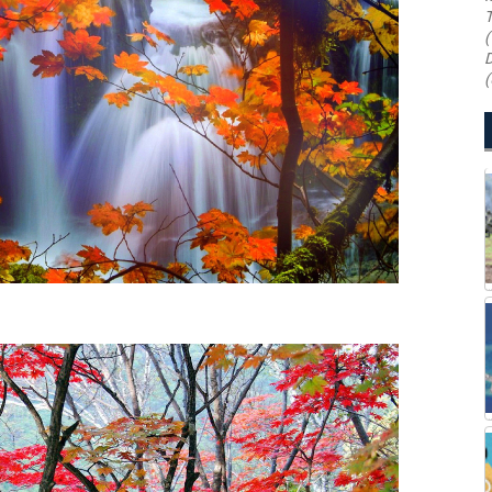
T
(
D
(