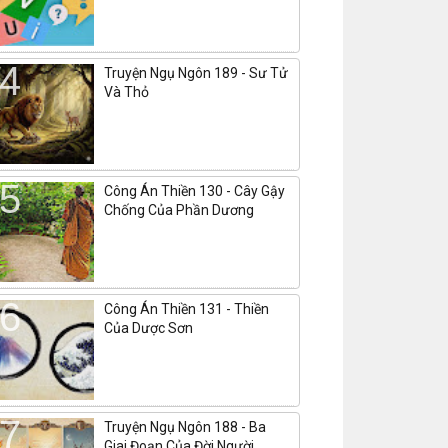
Truyện Ngụ Ngôn 189 - Sư Tử
Và Thỏ
Công Án Thiền 130 - Cây Gậy
Chống Của Phần Dương
Công Án Thiền 131 - Thiền
Của Dược Sơn
Truyện Ngụ Ngôn 188 - Ba
Giai Đoạn Của Đời Người