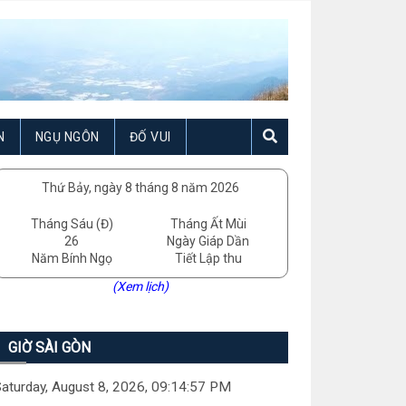
N
NGỤ NGÔN
ĐỐ VUI
Thứ Bảy, ngày 8 tháng 8 năm 2026
Tháng Sáu (Đ)
Tháng Ất Mùi
26
Ngày Giáp Dần
Năm Bính Ngọ
Tiết Lập thu
(Xem lịch)
GIỜ SÀI GÒN
aturday, August 8, 2026, 09:14:58 PM