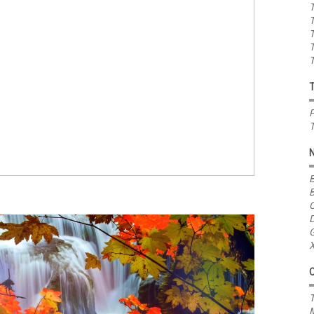
T
T
T
T
T
P
T
B
B
C
D
G
X
T