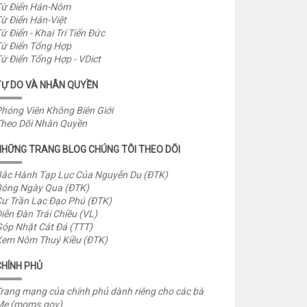
ừ Điển Hán-Nôm
ừ Điển Hán-Việt
ừ Điển - Khai Trí Tiến Đức
ừ Điển Tổng Hợp
ừ Điển Tổng Hợp - VDict
TỰ DO VÀ NHÂN QUYỀN
hóng Viên Không Biên Giới
heo Dõi Nhân Quyền
NHỮNG TRANG BLOG CHÚNG TÔI THEO DÕI
ắc Hành Tạp Lục Của Nguyễn Du (ĐTK)
óng Ngày Qua (ĐTK)
ư Trần Lạc Đạo Phú (ĐTK)
iễn Đàn Trái Chiều (VL)
óp Nhặt Cát Đá (TTT)
em Nôm Thuý Kiều (ĐTK)
CHÍNH PHỦ
rang mạng của chính phủ dành riêng cho các bà
Mẹ (moms.gov)