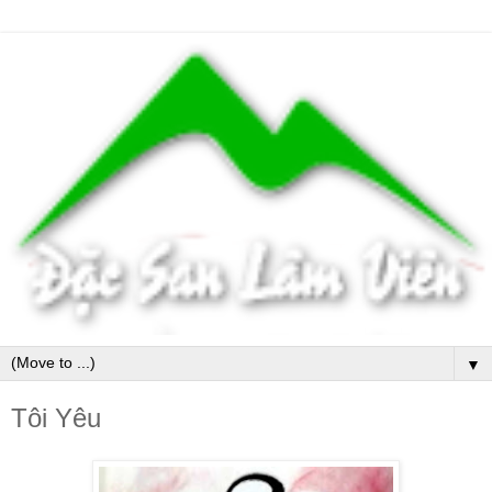
▼
Tôi Yêu