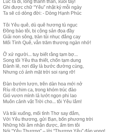
Lúc ra đi, lòng thanh thản, xuôi tay!
Ghi được chữ “Yêu” nhật ký mỗi ngày
Ta sẽ có dòng đời: - Dòng Hạnh Phúc
Tôi Yêu quê, dù quê hương tù ngục
Đồng bào tôi, bị cộng sản đọa đầy
Giải non sông, tràn tủi nhục đắng cay
Mối Tình Quê, vẫn trăm thương ngàn nhớ!
Ở xứ người... tuy biết rằng tạm bợ...
Song tôi Yêu tha thiết, chốn tạm dung
Đành lẽ, nơi đây là bước đường cùng,
Nhưng có ánh mặt trời soi rạng rỡ!
Đàn bướm lượn, trên dàn hoa mới nở
Ríu rít chim ca, trong khóm trúc đào
Gió vươn mình lả lướt ngọn phi lao
Muôn cảnh vật Trời cho... tôi Yêu lắm!
Và trải xuống, mối tình Thơ say đắm,
Với Yêu thương, gửi Bạn, bốn phương trời
Những hồi âm nhận được, ấm tim tôi
Nói “Yêu Thương” – lời “Thương Yêu” đáp vọng!