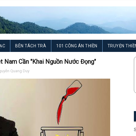
ẠC
BÊN TÁCH TRÀ
101 CÔNG ÁN THIỀN
TRUYỆN THIỀ
iệt Nam Cần "Khai Nguồn Nước Đọng"
guyễn Quang Duy
S