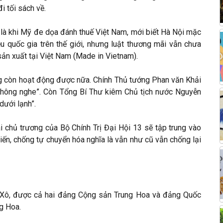
 tối sách về.
 là khi Mỹ đe dọa đánh thuế Việt Nam, mới biết Hà Nội mặc
ều quốc gia trên thế giới, nhưng luật thương mãi vẫn chưa
sản xuất tại Việt Nam (Made in Vietnam).
ông còn hoạt động được nữa. Chính Thủ tướng Phan văn Khải
 không nghe”. Còn Tổng Bí Thư kiêm Chủ tịch nước Nguyễn
dưới lạnh”.
ai chủ trương của Bộ Chính Trị Đại Hội 13 sẽ tập trung vào
biến, chống tự chuyển hóa nghĩa là vẫn như cũ vẫn chống lại
n Xô, được cả hai đảng Cộng sản Trung Hoa và đảng Quốc
g Hoa.