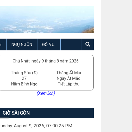
N
NGỤ NGÔN
ĐỐ VUI
Chủ Nhật, ngày 9 tháng 8 năm 2026
Tháng Sáu (Đ)
Tháng Ất Mùi
27
Ngày Ất Mão
Năm Bính Ngọ
Tiết Lập thu
(Xem lịch)
GIỜ SÀI GÒN
unday, August 9, 2026, 07:00:26 PM