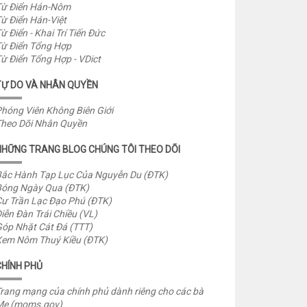
ừ Điển Hán-Nôm
ừ Điển Hán-Việt
ừ Điển - Khai Trí Tiến Đức
ừ Điển Tổng Hợp
ừ Điển Tổng Hợp - VDict
TỰ DO VÀ NHÂN QUYỀN
hóng Viên Không Biên Giới
heo Dõi Nhân Quyền
NHỮNG TRANG BLOG CHÚNG TÔI THEO DÕI
ắc Hành Tạp Lục Của Nguyễn Du (ĐTK)
óng Ngày Qua (ĐTK)
ư Trần Lạc Đạo Phú (ĐTK)
iễn Đàn Trái Chiều (VL)
óp Nhặt Cát Đá (TTT)
em Nôm Thuý Kiều (ĐTK)
CHÍNH PHỦ
rang mạng của chính phủ dành riêng cho các bà
Mẹ (moms.gov)