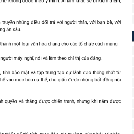
u chứ không được theo ý mình. Ai làm khác sẽ bị kiểm điểm,
 truyền những điều dối trá với người thân, với bạn bè, với
àng ăn sâu.
ở thành một loại văn hóa chung cho các tổ chức cách mạng.
ười máy: nghĩ, nói và làm theo chỉ thị của đảng.
h, tính bảo mật và tập trung tạo sự lãnh đạo thống nhất từ
thể vào mục tiêu cụ thể, che giấu được những bất đồng nội
h quyền và thắng được chiến tranh, nhưng khi nắm được