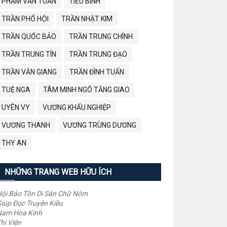
PHẠM VĂN TUẤN
TIỂU BÌNH
TRẦN PHỐ HỘI
TRẦN NHẬT KIM
TRẦN QUỐC BẢO
TRẦN TRUNG CHÍNH
TRẦN TRUNG TÍN
TRẦN TRUNG ĐẠO
TRẦN VĂN GIANG
TRẦN ĐÌNH TUẤN
TUỆ NGA
TÂM MINH NGÔ TẰNG GIAO
UYÊN VY
VƯƠNG KHẨU NGHIỆP
VƯƠNG THANH
VƯƠNG TRÙNG DƯƠNG
THY AN
NHỮNG TRANG WEB HỮU ÍCH
ội Bảo Tồn Di Sản Chữ Nôm
iúp Đọc Truyện Kiều
Nam Hoa Kinh
hi Viện