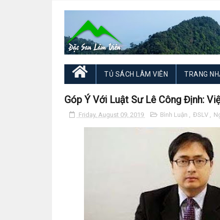
TỦ SÁCH LÂM VIÊN
TRANG NH
Góp Ý Với Luật Sư Lê Công Định: V
Friday, August 09, 2019
Bình Luận
,
ĐSLV
,
N