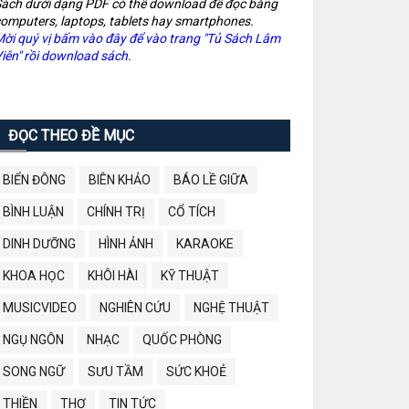
ách dưới dạng PDF có thể download để đọc bằng
omputers, laptops, tablets hay smartphones.
ời quý vị bấm vào đây để vào trang "Tủ Sách Lâm
iên" rồi download sách.
ĐỌC THEO ĐỀ MỤC
BIỂN ĐÔNG
BIÊN KHẢO
BÁO LỀ GIỮA
BÌNH LUẬN
CHÍNH TRỊ
CỔ TÍCH
DINH DƯỠNG
HÌNH ẢNH
KARAOKE
KHOA HỌC
KHÔI HÀI
KỸ THUẬT
MUSICVIDEO
NGHIÊN CỨU
NGHỆ THUẬT
NGỤ NGÔN
NHẠC
QUỐC PHÒNG
SONG NGỮ
SƯU TẦM
SỨC KHOẺ
THIỀN
THƠ
TIN TỨC