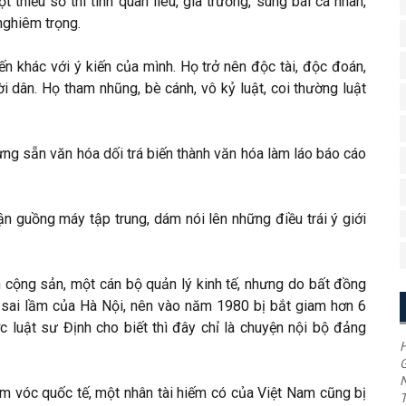
 thiểu số thì tính quan liêu, gia trưởng, sùng bái cá nhân,
nghiêm trọng.
iến khác với ý kiến của mình. Họ trở nên độc tài, độc đoán,
i dân. Họ tham nhũng, bè cánh, vô kỷ luật, coi thường luật
ưng sẵn văn hóa dối trá biến thành văn hóa làm láo báo cáo
ận guồng máy tập trung, dám nói lên những điều trái ý giới
 cộng sản, một cán bộ quản lý kinh tế, nhưng do bất đồng
ế sai lầm của Hà Nội, nên vào năm 1980 bị bắt giam hơn 6
luật sư Định cho biết thì đây chỉ là chuyện nội bộ đảng
H
G
ầm vóc quốc tế, một nhân tài hiếm có của Việt Nam cũng bị
T