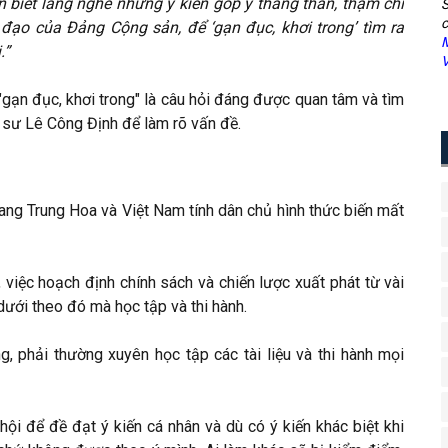
biết lắng nghe những ý kiến góp ý thẳng thắn, thậm chí
S
c
đạo của Đảng Cộng sản, để ‘gạn đục, khơi trong’ tìm ra
M
.”
V
gạn đục, khơi trong" là câu hỏi đáng được quan tâm và tìm
t sư Lê Công Định để làm rõ vấn đề.
sang Trung Hoa và Việt Nam tính dân chủ hình thức biến mất
việc hoạch định chính sách và chiến lược xuất phát từ vài
dưới theo đó mà học tập và thi hành.
g, phải thường xuyên học tập các tài liệu và thi hành mọi
ội để đề đạt ý kiến cá nhân và dù có ý kiến khác biệt khi