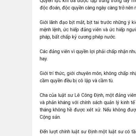
Quyền lực khi đã được tập trung trong tay một
độc đoán, độc quyền càng ngày càng trở nên 
Giới lãnh đạo bịt mắt, bịt tai trước những ý k
mệnh lệnh, ức hiếp đảng viên và ức hiếp ngườ
pháp, bất chấp kỷ cương phép nước.
Các đảng viên vì quyền lợi phải chấp nhận nh
hay.
Giới trí thức, giới chuyên môn, không chấp nh
cầm quyền đều bị cô lập và cầm tù.
Cha của luật sư Lê Công Định, một đảng viên
và phản kháng với chính sách quản lý kinh t
tháng không hề được xét xử. Nếu không được 
Cộng sản.
Đến lượt chính luật sư Định một luật sư có t