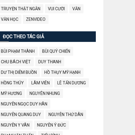
TRUYỆN THẬT NGẮN
VUI CƯỜI
VĂN
VĂN HỌC
ZENVIDEO
ĐỌC THEO TÁC GIẢ
BÙI PHẠM THÀNH
BÙI QUÝ CHIẾN
CHU BÁCH VIỆT
DUY THANH
DƯ THỊ DIỄM BUỒN
HỒ THỤY MỸ HẠNH
HỒNG THÚY
LÂM VIÊN
LÊ TẤN DƯƠNG
MỸ HƯƠNG
NGUYÊN NHUNG
NGUYỄN NGỌC DUY HÂN
NGUYỄN QUANG DUY
NGUYỄN THỨ DÂN
NGUYỄN Y VÂN
NGUYỄN Ý ĐỨC