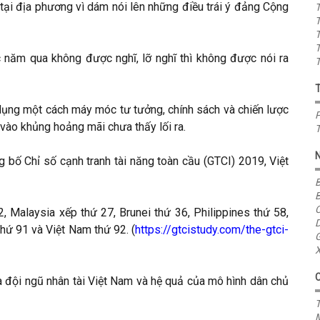
tại địa phương vì dám nói lên những điều trái ý đảng Cộng
T
T
T
T
 năm qua không được nghĩ, lỡ nghĩ thì không được nói ra
T
 dụng một cách máy móc tư tưởng, chính sách và chiến lược
P
vào khủng hoảng mãi chưa thấy lối ra.
T
g bố Chỉ số cạnh tranh tài năng toàn cầu (GTCI) 2019, Việt
B
B
C
, Malaysia xếp thứ 27, Brunei thứ 36, Philippines thứ 58,
D
hứ 91 và Việt Nam thứ 92. (
https://gtcistudy.com/the-gtci-
G
X
ủa đội ngũ nhân tài Việt Nam và hệ quả của mô hình dân chủ
T