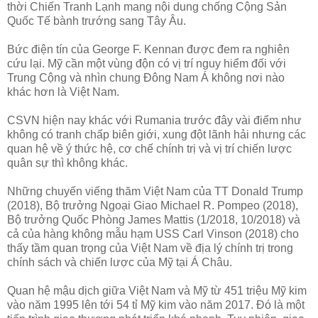
thời Chiến Tranh Lạnh mang nội dung chống Cộng Sản
Quốc Tế bành trướng sang Tây Âu.
Bức điện tín của George F. Kennan được đem ra nghiên
cứu lại. Mỹ cần một vùng độn có vị trí nguy hiểm đối với
Trung Cộng và nhìn chung Đông Nam Á không nơi nào
khác hơn là Việt Nam.
CSVN hiện nay khác với Rumania trước đây vài điểm như
không có tranh chấp biên giới, xung đột lãnh hải nhưng các
quan hệ về ý thức hệ, cơ chế chính trị và vị trí chiến lược
quân sự thì không khác.
Những chuyến viếng thăm Việt Nam của TT Donald Trump
(2018), Bộ trưởng Ngoại Giao Michael R. Pompeo (2018),
Bộ trưởng Quốc Phòng James Mattis (1/2018, 10/2018) và
cả của hàng không mẫu hạm USS Carl Vinson (2018) cho
thấy tầm quan trọng của Việt Nam về địa lý chính trị trong
chính sách và chiến lược của Mỹ tại Á Châu.
Quan hệ mậu dịch giữa Việt Nam và Mỹ từ 451 triệu Mỹ kim
vào năm 1995 lên tới 54 tỉ Mỹ kim vào năm 2017. Đó là một