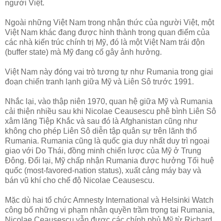
người Việt.
Ngoài những Việt Nam trong nhận thức của người Việt, một
Việt Nam khác đang được hình thành trong quan điểm của
các nhà kiến trúc chính trị Mỹ, đó là một Việt Nam trái độn
(buffer state) mà Mỹ đang cố gây ảnh hưởng.
Việt Nam này đóng vai trò tương tự như Rumania trong giai
đoạn chiến tranh lạnh giữa Mỹ và Liên Sô trước 1991.
Nhắc lại, vào thập niên 1970, quan hệ giữa Mỹ và Rumania
cải thiện nhiều sau khi Nicolae Ceausescu phê bình Liên Sô
xâm lăng Tiệp Khắc và sau đó là Afghanistan cũng như
không cho phép Liên Sô diễn tập quân sự trên lãnh thổ
Rumania. Rumania cũng là quốc gia duy nhất duy trì ngoại
giao với Do Thái, đồng minh chiến lược của Mỹ ở Trung
Đông. Đổi lại, Mỹ chấp nhận Rumania được hưởng Tối huệ
quốc (most-favored-nation status), xuất cảng máy bay và
bán vũ khí cho chế độ Nicolae Ceausescu.
Mặc dù hai tổ chức Amnesty International và Helsinki Watch
công bố những vi phạm nhân quyền trầm trọng tại Rumania,
Nicolae Ceausescu vẫn được các chính phủ Mỹ từ Richard