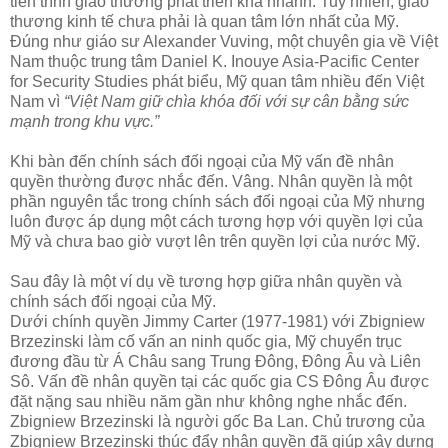
tiến trình giao thương phát triển khá nhanh. Tuy nhiên, giao
thương kinh tế chưa phải là quan tâm lớn nhất của Mỹ.
Đúng như giáo sư Alexander Vuving, một chuyên gia về Việt
Nam thuộc trung tâm Daniel K. Inouye Asia-Pacific Center
for Security Studies phát biểu, Mỹ quan tâm nhiều đến Việt
Nam vì
“Việt Nam giữ chìa khóa đối với sự cân bằng sức
mạnh trong khu vực.”
Khi bàn đến chính sách đối ngoại của Mỹ vấn đề nhân
quyền thường được nhắc đến. Vâng. Nhân quyền là một
phần nguyên tắc trong chính sách đối ngoại của Mỹ nhưng
luôn được áp dụng một cách tương hợp với quyền lợi của
Mỹ và chưa bao giờ vượt lên trên quyền lợi của nước Mỹ.
Sau đây là một ví dụ về tương hợp giữa nhân quyền và
chính sách đối ngoại của Mỹ.
Dưới chính quyền Jimmy Carter (1977-1981) với Zbigniew
Brzezinski làm cố vấn an ninh quốc gia, Mỹ chuyển trục
đương đầu từ Á Châu sang Trung Đông, Đông Âu và Liên
Sô. Vấn đề nhân quyền tại các quốc gia CS Đông Âu được
đặt nặng sau nhiều năm gần như không nghe nhắc đến.
Zbigniew Brzezinski là người gốc Ba Lan. Chủ trương của
Zbigniew Brzezinski thúc đẩy nhân quyền đã giúp xây dựng