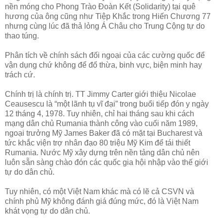
nền móng cho Phong Trào Đoàn Kết (Solidarity) tại quê
hương của ông cũng như Tiệp Khắc trong Hiến Chương 77
nhưng cùng lúc đã thả lỏng Á Châu cho Trung Cộng tự do
thao túng.
Phân tích về chính sách đối ngoại của các cường quốc để
vận dụng chứ không để đổ thừa, binh vực, biện minh hay
trách cứ.
Chính trị là chính trị. TT Jimmy Carter giới thiệu Nicolae
Ceausescu là “một lãnh tụ vĩ đại” trong buổi tiếp đón y ngày
12 tháng 4, 1978. Tuy nhiên, chỉ hai tháng sau khi cách
mạng dân chủ Rumania thành công vào cuối năm 1989,
ngoại trưởng Mỹ James Baker đã có mặt tại Bucharest và
tức khắc viện trợ nhân đạo 80 triệu Mỹ Kim để tái thiết
Rumania. Nước Mỹ xây dựng trên nền tảng dân chủ nên
luôn sẵn sàng chào đón các quốc gia hội nhập vào thế giới
tự do dân chủ.
Tuy nhiên, có một Việt Nam khác mà có lẽ cả CSVN và
chính phủ Mỹ không đánh giá đúng mức, đó là Việt Nam
khát vọng tự do dân chủ.