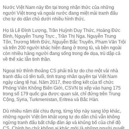
Nước Việt Nam này tồn tại trong nhận thức của những
người Việt trong và ngoài nước đang miệt mài tranh đấu
cho tự do dân chủ dưới nhiều hình thức.
Họ là Lê Đình Lượng, Trần Huỳnh Duy Thức, Hoàng Đức
Bình, Nguyễn Trung Trực , Trần Thị Nga. Nguyễn Trung
Tôn, Trương Minh Đức, Nguyễn Bắc Truyển, Phạm Văn Trội
và trên 200 người khác hiện đang ở trong tù, và bên ngoài
còn nhiều hàng người đang sống trong đe dọa, trù dập cả
về thể xác lẫn tinh thần.
Ngoại trừ thỉnh thoảng CS phải trả tự do cho một vài nhà
tranh đấu có tên tuổi, tình trạng nhân quyền tại Việt Nam
ngày càng tệ hại. Năm 2017, theo tổng kết của tổ chức
Phóng Viên Không Biên Giới, CSVN bị xếp vào hạng 175
trong số 179 quốc gia được quan sát, chỉ đứng trên Trung
Cộng, Syria, Turkmenistan, Eritrea và Bắc Hàn.
Dù nhiều năm dài chịu đựng, từng lớp này sang lớp khác,
những người Việt ôm khát vọng tự do dân chủ vẫn không
ngừng tranh đấu bất chấp đàn áp và khủng bố của chế độ
CS. Chính họ chứ không ai khác mới là những người quyết