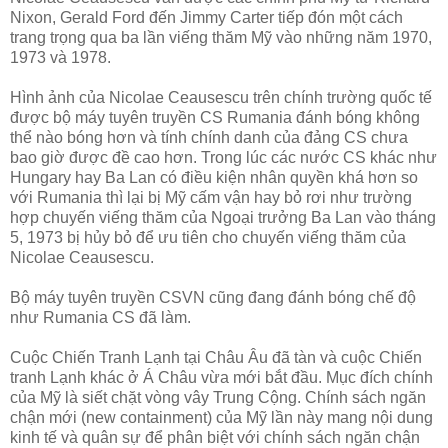
Nixon, Gerald Ford đến Jimmy Carter tiếp đón một cách
trang trọng qua ba lần viếng thăm Mỹ vào những năm 1970,
1973 và 1978.
Hình ảnh của Nicolae Ceausescu trên chính trường quốc tế
được bộ máy tuyên truyền CS Rumania đánh bóng không
thể nào bóng hơn và tính chính danh của đảng CS chưa
bao giờ được đề cao hơn. Trong lúc các nước CS khác như
Hungary hay Ba Lan có điều kiện nhân quyền khá hơn so
với Rumania thì lại bị Mỹ cấm vận hay bỏ rơi như trường
hợp chuyến viếng thăm của Ngoại trưởng Ba Lan vào tháng
5, 1973 bị hủy bỏ để ưu tiên cho chuyến viếng thăm của
Nicolae Ceausescu.
Bộ máy tuyên truyền CSVN cũng đang đánh bóng chế độ
như Rumania CS đã làm.
Cuộc Chiến Tranh Lạnh tại Châu Âu đã tàn và cuộc Chiến
tranh Lạnh khác ở Á Châu vừa mới bắt đầu. Mục đích chính
của Mỹ là siết chặt vòng vây Trung Cộng. Chính sách ngăn
chận mới (new containment) của Mỹ lần này mang nội dung
kinh tế và quân sự để phân biệt với chính sách ngăn chận