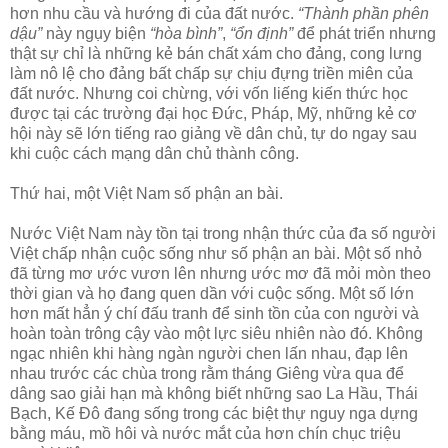
hơn nhu cầu và hướng đi của đất nước.
“Thành phần phên
dậu”
này ngụy biện
“hòa bình”
,
“ổn định”
để phát triển nhưng
thật sự chỉ là những kẻ bán chất xám cho đảng, cong lưng
làm nô lệ cho đảng bất chấp sự chịu đựng triền miên của
đất nước. Nhưng coi chừng, với vốn liếng kiến thức học
được tại các trường đại học Đức, Pháp, Mỹ, những kẻ cơ
hội này sẽ lớn tiếng rao giảng về dân chủ, tự do ngay sau
khi cuộc cách mạng dân chủ thành công.
Thứ hai, một Việt Nam số phận an bài.
Nước Việt Nam này tồn tại trong nhận thức của đa số người
Việt chấp nhận cuộc sống như số phận an bài. Một số nhỏ
đã từng mơ ước vươn lên nhưng ước mơ đã mỏi mòn theo
thời gian và họ đang quen dần với cuộc sống. Một số lớn
hơn mất hẳn ý chí đấu tranh để sinh tồn của con người và
hoàn toàn trông cậy vào một lực siêu nhiên nào đó. Không
ngạc nhiên khi hàng ngàn người chen lấn nhau, đạp lên
nhau trước các chùa trong rằm tháng Giêng vừa qua để
dâng sao giải hạn mà không biết những sao La Hầu, Thái
Bạch, Kế Đô đang sống trong các biệt thự nguy nga dựng
bằng máu, mồ hôi và nước mắt của hơn chín chục triệu