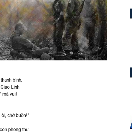
 thanh bình,
Giao Linh
” mà vui!
 ôi, chớ buồn!”
 còn phong thư.