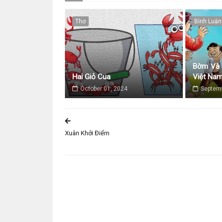
Thơ
Bình Luận
Bờm Và 
Hai Giỏ Cua
Việt Na
October 01, 2024
Septemb
Xuân Khởi Điểm