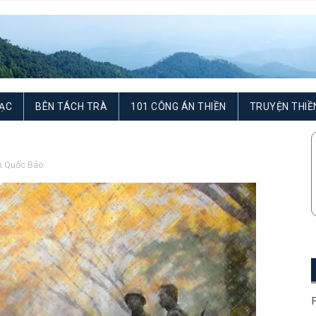
ẠC
BÊN TÁCH TRÀ
101 CÔNG ÁN THIỀN
TRUYỆN THIỀ
n Quốc Bảo
F