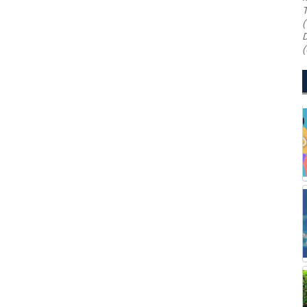
T
(
D
(