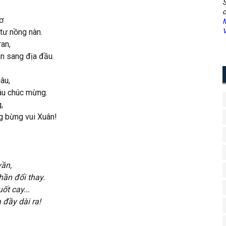
S
c
ơ
M
V
tư nồng nàn.
ran,
n sang địa đầu.
âu,
câu chúc mừng.
,
ợc tưng bừng vui Xuân!
vần,
ần đổi thay.
t cay...
đầy dài ra!