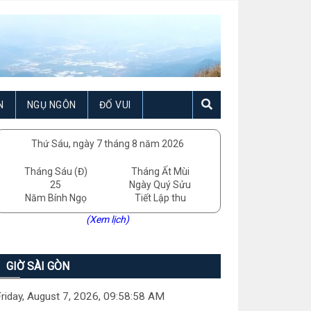
N
NGỤ NGÔN
ĐỐ VUI
Thứ Sáu, ngày 7 tháng 8 năm 2026
Tháng Sáu (Đ)
Tháng Ất Mùi
25
Ngày Quý Sửu
Năm Bính Ngọ
Tiết Lập thu
(Xem lịch)
GIỜ SÀI GÒN
riday, August 7, 2026, 09:58:59 AM