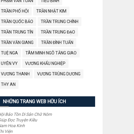
PHẠM VĂN TUẤN
TIỂU BÌNH
TRẦN PHỐ HỘI
TRẦN NHẬT KIM
TRẦN QUỐC BẢO
TRẦN TRUNG CHÍNH
TRẦN TRUNG TÍN
TRẦN TRUNG ĐẠO
TRẦN VĂN GIANG
TRẦN ĐÌNH TUẤN
TUỆ NGA
TÂM MINH NGÔ TẰNG GIAO
UYÊN VY
VƯƠNG KHẨU NGHIỆP
VƯƠNG THANH
VƯƠNG TRÙNG DƯƠNG
THY AN
NHỮNG TRANG WEB HỮU ÍCH
ội Bảo Tồn Di Sản Chữ Nôm
iúp Đọc Truyện Kiều
Nam Hoa Kinh
hi Viện