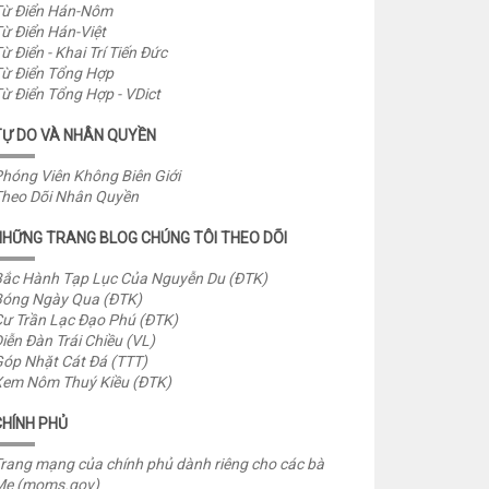
ừ Điển Hán-Nôm
ừ Điển Hán-Việt
ừ Điển - Khai Trí Tiến Đức
ừ Điển Tổng Hợp
ừ Điển Tổng Hợp - VDict
TỰ DO VÀ NHÂN QUYỀN
hóng Viên Không Biên Giới
heo Dõi Nhân Quyền
NHỮNG TRANG BLOG CHÚNG TÔI THEO DÕI
ắc Hành Tạp Lục Của Nguyễn Du (ĐTK)
óng Ngày Qua (ĐTK)
ư Trần Lạc Đạo Phú (ĐTK)
iễn Đàn Trái Chiều (VL)
óp Nhặt Cát Đá (TTT)
em Nôm Thuý Kiều (ĐTK)
CHÍNH PHỦ
rang mạng của chính phủ dành riêng cho các bà
Mẹ (moms.gov)