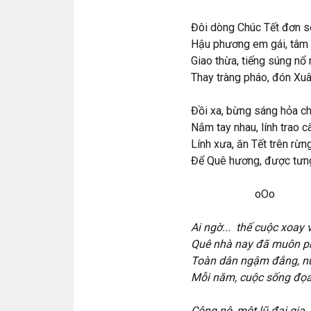
Đôi dòng Chúc Tết đơn s
Hậu phương em gái, tâm 
Giao thừa, tiếng súng nổ 
Thay tràng pháo, đón Xuâ
Đồi xa, bừng sáng hỏa ch
Nắm tay nhau, lính trao 
Lính xưa, ăn Tết trên rừng
Để Quê hương, đư
oOo
Ai ngờ... thế cuộc xoay 
Quê nhà nay đã muôn ph
Toàn dân ngậm đắng, nuố
Mỗi năm, cuộc sống đọa 
Cộng nô, một lũ đại gia,