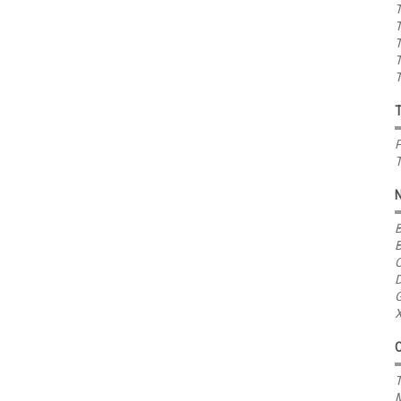
T
T
T
T
T
P
T
B
B
C
D
G
X
T