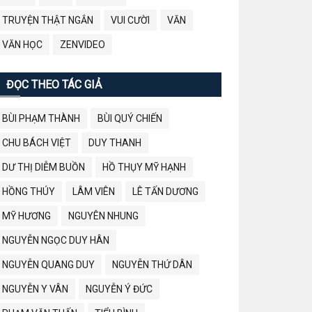
TRUYỆN THẬT NGẮN
VUI CƯỜI
VĂN
VĂN HỌC
ZENVIDEO
ĐỌC THEO TÁC GIẢ
BÙI PHẠM THÀNH
BÙI QUÝ CHIẾN
CHU BÁCH VIỆT
DUY THANH
DƯ THỊ DIỄM BUỒN
HỒ THỤY MỸ HẠNH
HỒNG THÚY
LÂM VIÊN
LÊ TẤN DƯƠNG
MỸ HƯƠNG
NGUYÊN NHUNG
NGUYỄN NGỌC DUY HÂN
NGUYỄN QUANG DUY
NGUYỄN THỨ DÂN
NGUYỄN Y VÂN
NGUYỄN Ý ĐỨC