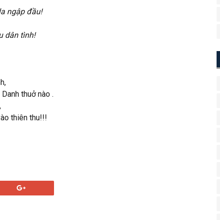
la ngập đầu!
u dân tình!
h,
 Danh thuở nào .
,
o thiên thu!!!