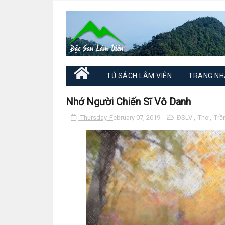
TỦ SÁCH LÂM VIÊN
TRANG NH
Nhớ Người Chiến Sĩ Vô Danh
Thursday, February 07, 2019
ĐSLV
,
Thơ
,
Trầ