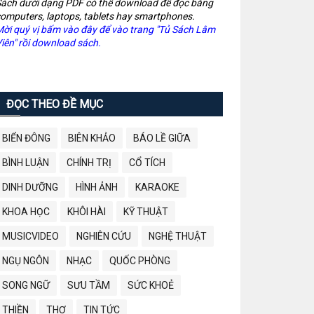
ách dưới dạng PDF có thể download để đọc bằng
omputers, laptops, tablets hay smartphones.
ời quý vị bấm vào đây để vào trang "Tủ Sách Lâm
iên" rồi download sách.
ĐỌC THEO ĐỀ MỤC
BIỂN ĐÔNG
BIÊN KHẢO
BÁO LỀ GIỮA
BÌNH LUẬN
CHÍNH TRỊ
CỔ TÍCH
DINH DƯỠNG
HÌNH ẢNH
KARAOKE
KHOA HỌC
KHÔI HÀI
KỸ THUẬT
MUSICVIDEO
NGHIÊN CỨU
NGHỆ THUẬT
NGỤ NGÔN
NHẠC
QUỐC PHÒNG
SONG NGỮ
SƯU TẦM
SỨC KHOẺ
THIỀN
THƠ
TIN TỨC