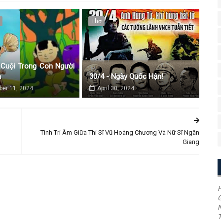
Thơ
Cuội Trong Con Người
m
30/4 - Ngày Quốc Hận!
er 11, 2024
April 30, 2024
Tình Tri Âm Giữa Thi Sĩ Vũ Hoàng Chương Và Nữ Sĩ Ngân
Giang
H
G
T