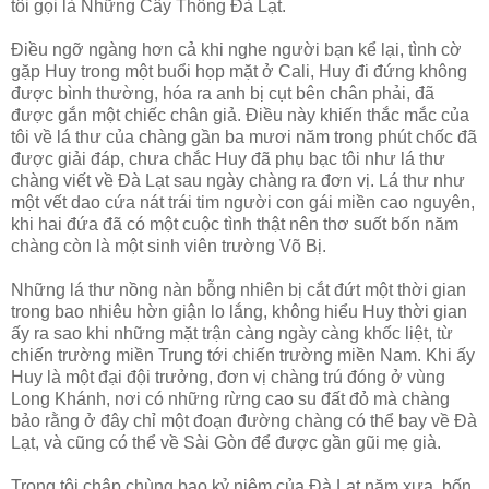
tôi gọi là Những Cây Thông Ðà Lạt.
Ðiều ngỡ ngàng hơn cả khi nghe người bạn kể lại, tình cờ
gặp Huy trong một buổi họp mặt ở Cali, Huy đi đứng không
được bình thường, hóa ra anh bị cụt bên chân phải, đã
được gắn một chiếc chân giả. Ðiều này khiến thắc mắc của
tôi về lá thư của chàng gần ba mươi năm trong phút chốc đã
được giải đáp, chưa chắc Huy đã phụ bạc tôi như lá thư
chàng viết về Ðà Lạt sau ngày chàng ra đơn vị. Lá thư như
một vết dao cứa nát trái tim người con gái miền cao nguyên,
khi hai đứa đã có một cuộc tình thật nên thơ suốt bốn năm
chàng còn là một sinh viên trường Võ Bị.
Những lá thư nồng nàn bỗng nhiên bị cắt đứt một thời gian
trong bao nhiêu hờn giận lo lắng, không hiểu Huy thời gian
ấy ra sao khi những mặt trận càng ngày càng khốc liệt, từ
chiến trường miền Trung tới chiến trường miền Nam. Khi ấy
Huy là một đại đội trưởng, đơn vị chàng trú đóng ở vùng
Long Khánh, nơi có những rừng cao su đất đỏ mà chàng
bảo rằng ở đây chỉ một đoạn đường chàng có thể bay về Ðà
Lạt, và cũng có thể về Sài Gòn để được gần gũi mẹ già.
Trong tôi chập chùng bao kỷ niệm của Ðà Lạt năm xưa, bốn