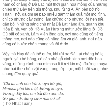
năm có chàng ở Ðà Lạt, một thời gian hoa mộng của những
chiều thứ Bảy trên đồi thông, khu rừng Ái Ân bên bờ hồ
Than Thở, đã ghi lại bao nhiêu đằm thắm cuả một mối tình,
chỉ có những cây thông làm chứng cho những lời hẹn thề,
gắn bó. Những sáng chủ nhật Ðà Lạt nắng ấm, quanh khu
Hòa Bình, ven bờ Hồ Xuân Hương mặt nước lặng lờ, Ðồi
Cù bãi cỏ xanh, Lâm Viên lộng gió, nơi nào cũng có tiếng
thông reo, nơi nào cũng có nắng ấm và gió lạnh, nơi nào
cũng có bước chân chàng và tôi ở đó.
Vậy mà Huy đã có thể quên, khi rời xa Ðà Lạt chàng bỏ lại
người yêu bé bỏng, có căn nhà gỗ xinh xinh nơi dốc hoa
vàng, những cánh hoa mimosa li ti rơi kín mặt đường khuya
như bài thơ chép vội vàng trong lớp học, một buổi sáng nhớ
chàng đến quay quắt:
"Chỉ tại anh nên trời khuya trở gió,
Mimosa phủ kín mặt đường khuya,
Vương đầy tóc, em bắt đền anh đó,
Gỡ giùm đi, đứng cười mãi ô kìa!"
(Thơ Nhất Tuấn)