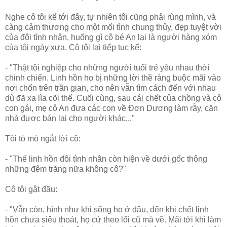
Nghe cô tôi kể tới đây, tự nhiên tôi cũng phải rùng mình, và
càng cảm thương cho một mối tình chung thủy, đẹp tuyệt vời
của đôi tình nhân, huống gì cô bé An lại là người hàng xóm
của tôi ngày xưa. Cô tôi lại tiếp tục kể:
- "Thật tội nghiệp cho những người tuổi trẻ yêu nhau thời
chinh chiến. Linh hồn họ bị những lời thề ràng buộc mãi vào
nơi chốn trên trần gian, cho nên vẫn tìm cách đến với nhau
dù đã xa lìa cõi thế. Cuối cùng, sau cái chết của chồng và cô
con gái, mẹ cô An đưa các con về Ðơn Dương làm rẫy, căn
nhà được bán lại cho người khác..."
Tôi tò mò ngắt lời cô:
- "Thế linh hồn đôi tình nhân còn hiện về dưới gốc thông
những đêm trăng nữa không cô?"
Cô tôi gật đầu:
- "Vẫn còn, hình như khi sống họ ở đâu, đến khi chết linh
hồn chưa siêu thoát, họ cứ theo lối cũ mà về. Mãi tới khi làm