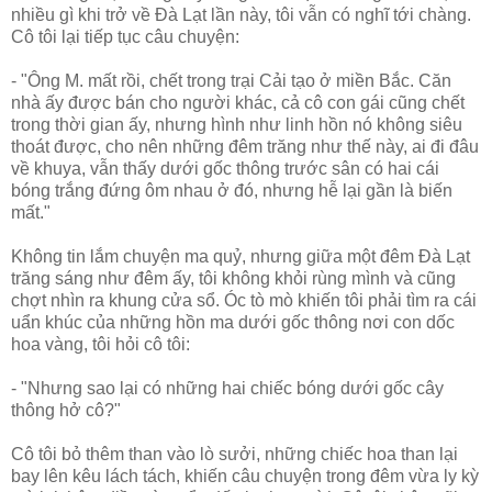
nhiều gì khi trở về Ðà Lạt lần này, tôi vẫn có nghĩ tới chàng.
Cô tôi lại tiếp tục câu chuyện:
- "Ông M. mất rồi, chết trong trại Cải tạo ở miền Bắc. Căn
nhà ấy được bán cho người khác, cả cô con gái cũng chết
trong thời gian ấy, nhưng hình như linh hồn nó không siêu
thoát được, cho nên những đêm trăng như thế này, ai đi đâu
về khuya, vẫn thấy dưới gốc thông trước sân có hai cái
bóng trắng đứng ôm nhau ở đó, nhưng hễ lại gần là biến
mất."
Không tin lắm chuyện ma quỷ, nhưng giữa một đêm Ðà Lạt
trăng sáng như đêm ấy, tôi không khỏi rùng mình và cũng
chợt nhìn ra khung cửa sổ. Óc tò mò khiến tôi phải tìm ra cái
uẩn khúc của những hồn ma dưới gốc thông nơi con dốc
hoa vàng, tôi hỏi cô tôi:
- "Nhưng sao lại có những hai chiếc bóng dưới gốc cây
thông hở cô?"
Cô tôi bỏ thêm than vào lò sưởi, những chiếc hoa than lại
bay lên kêu lách tách, khiến câu chuyện trong đêm vừa ly kỳ