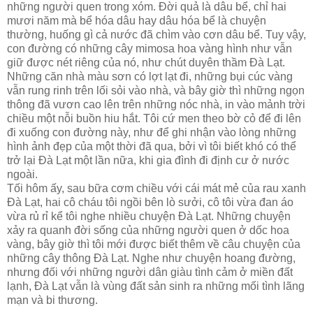
những người quen trong xóm. Ðời quả là dâu bể, chỉ hai
mươi năm mà bể hóa dâu hay dâu hóa bể là chuyện
thường, huống gì cả nước đã chìm vào cơn dâu bể. Tuy vậy,
con đường có những cây mimosa hoa vàng hình như vẫn
giữ được nét riêng của nó, như chút duyên thầm Ðà Lạt.
Những căn nhà màu sơn có lợt lạt đi, những bụi cúc vàng
vẫn rung rinh trên lối sỏi vào nhà, và bây giờ thì những ngọn
thông đã vươn cao lên trên những nóc nhà, in vào mảnh trời
chiều một nỗi buồn hiu hắt. Tôi cứ men theo bờ cỏ để đi lên
đi xuống con đường này, như để ghi nhận vào lòng những
hình ảnh đẹp của một thời đã qua, bởi vì tôi biết khó có thể
trở lại Ðà Lạt một lần nữa, khi gia đình đi định cư ở nước
ngoài.
Tối hôm ấy, sau bữa cơm chiều với cái mát mẻ của rau xanh
Ðà Lạt, hai cô cháu tôi ngồi bên lò sưởi, cô tôi vừa đan áo
vừa rủ rỉ kể tôi nghe nhiều chuyện Ðà Lạt. Những chuyện
xảy ra quanh đời sống của những người quen ở dốc hoa
vàng, bây giờ thì tôi mới được biết thêm về câu chuyện của
những cây thông Ðà Lạt. Nghe như chuyện hoang đường,
nhưng đối với những người dân giàu tình cảm ở miền đất
lạnh, Ðà Lạt vẫn là vùng đất sản sinh ra những mối tình lãng
mạn và bi thương.