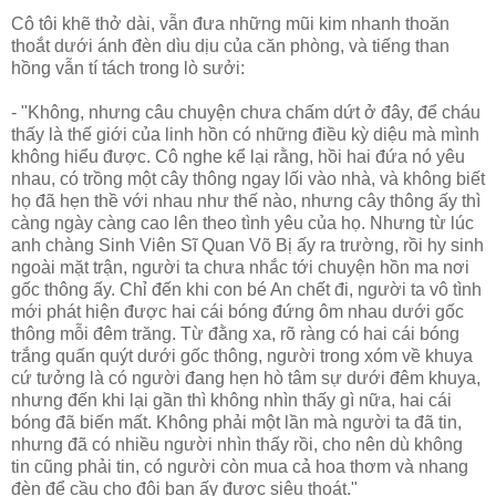
Cô tôi khẽ thở dài, vẫn đưa những mũi kim nhanh thoăn
thoắt dưới ánh đèn dìu dịu của căn phòng, và tiếng than
hồng vẫn tí tách trong lò sưởi:
- "Không, nhưng câu chuyện chưa chấm dứt ở đây, để cháu
thấy là thế giới của linh hồn có những điều kỳ diệu mà mình
không hiểu được. Cô nghe kể lại rằng, hồi hai đứa nó yêu
nhau, có trồng một cây thông ngay lối vào nhà, và không biết
họ đã hẹn thề với nhau như thế nào, nhưng cây thông ấy thì
càng ngày càng cao lên theo tình yêu của họ. Nhưng từ lúc
anh chàng Sinh Viên Sĩ Quan Võ Bị ấy ra trường, rồi hy sinh
ngoài mặt trận, người ta chưa nhắc tới chuyện hồn ma nơi
gốc thông ấy. Chỉ đến khi con bé An chết đi, người ta vô tình
mới phát hiện được hai cái bóng đứng ôm nhau dưới gốc
thông mỗi đêm trăng. Từ đằng xa, rõ ràng có hai cái bóng
trắng quấn quýt dưới gốc thông, người trong xóm về khuya
cứ tưởng là có người đang hẹn hò tâm sự dưới đêm khuya,
nhưng đến khi lại gần thì không nhìn thấy gì nữa, hai cái
bóng đã biến mất. Không phải một lần mà người ta đã tin,
nhưng đã có nhiều người nhìn thấy rồi, cho nên dù không
tin cũng phải tin, có người còn mua cả hoa thơm và nhang
đèn để cầu cho đôi bạn ấy được siêu thoát."