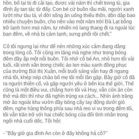
hồn, bố lại bị đi cải tạo, được vài năm thì chết trong tù, gia
đình ấy tan tác từ đấy. Con bé cứ buồn rầu mãi, người xanh
lướt như tàu lá, vì đời sống ăn uống thiếu thốn, dồn dập bao
nhiêu chuyện buồn, cho nên vào một năm trời Ðà Lạt bỗng
trở lạnh hơn mọi năm, tự nhiên nó lang thang đi ra ngoài lúc
ban đêm, về nhà bị cảm lạnh, sưng phổi rồi chết."
Cô tôi ngưng lại như để nén những xúc cảm đang dâng
trong lòng cô. Tôi cũng im lặng mà nghe như trong bóng
đêm đầy ắp một nỗi buồn. Tôi nhớ cô bé An, nhỏ hơn tôi vài
tuổi, rất xinh xắn trong chiếc áo len màu xanh đồng phục
của trường Bùi thị Xuân, mỗi buổi sáng vẫn hay đi ngang
nhà tôi, khép nép chào bố mẹ tôi mỗi lần gặp. Bây giờ cô đã
ra người thiên cổ, và gặp người yêu ở bên kia thế giới. Thế
cũng là một điều vui, chẳng hơn tôi và Huy, vẫn còn ăn còn
thở mà đời thì như đã nghìn trùng xa cách... Nhìn ánh trăng
mờ ảo ngoài khu vườn đầy bóng cây lay động dưới gió
đêm, nghe hàng thông phía sau nhà reo vi vu trong đêm tối,
tôi vẫn trăn trở với hai chiếc bóng của đôi tình nhân trong
ngôi nhà cuối dốc. Tôi hỏi:
- "Bây giờ gia đình An còn ở đấy không hả cô?"