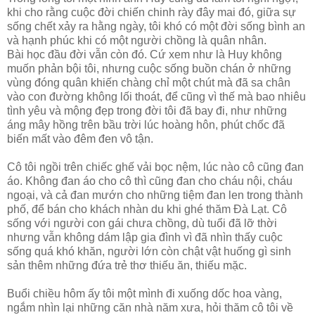
khi cho rằng cuộc đời chiến chinh rày đây mai đó, giữa sự
sống chết xảy ra hằng ngày, tôi khó có một đời sống bình an
và hạnh phúc khi có một người chồng là quân nhân.
Bài học đầu đời vẫn còn đó. Cứ xem như là Huy không
muốn phản bội tôi, nhưng cuộc sống buồn chán ở những
vùng đóng quân khiến chàng chỉ một chút mà đã sa chân
vào con đường không lối thoát, để cũng vì thế mà bao nhiêu
tình yêu và mộng đẹp trong đời tôi đã bay đi, như những
áng mây hồng trên bầu trời lúc hoàng hôn, phút chốc đã
biến mất vào đêm đen vô tận.
Cô tôi ngồi trên chiếc ghế vải bọc nệm, lúc nào cô cũng đan
áo. Không đan áo cho cô thì cũng đan cho cháu nội, cháu
ngoại, và cả đan mướn cho những tiệm đan len trong thành
phố, để bán cho khách nhàn du khi ghé thăm Ðà Lạt. Cô
sống với người con gái chưa chồng, dù tuổi đã lỡ thời
nhưng vẫn không dám lập gia đình vì đã nhìn thấy cuộc
sống quá khó khăn, người lớn còn chật vật huống gì sinh
sản thêm những đứa trẻ thơ thiếu ăn, thiếu mặc.
Buổi chiều hôm ấy tôi một mình đi xuống dốc hoa vàng,
ngắm nhìn lại những căn nhà năm xưa, hỏi thăm cô tôi về