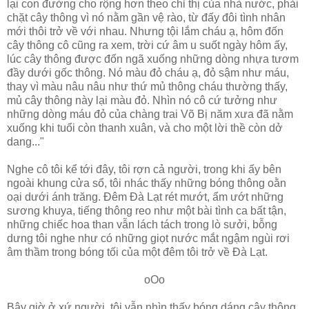
lại con đường cho rộng hơn theo chỉ thị của nhà nước, phải
chặt cây thông vì nó nằm gần vệ rào, từ đấy đôi tình nhân
mới thôi trở về với nhau. Nhưng tội lắm cháu ạ, hôm đốn
cây thông cô cũng ra xem, trời cứ âm u suốt ngày hôm ấy,
lúc cây thông được đốn ngã xuống những dòng nhựa tươm
đầy dưới gốc thông. Nó màu đỏ cháu ạ, đỏ sậm như máu,
thay vì màu nâu nâu như thứ mủ thông cháu thường thấy,
mủ cây thông này lại màu đỏ. Nhìn nó cô cứ tưởng như
những dòng máu đỏ của chàng trai Võ Bị năm xưa đã nằm
xuống khi tuổi còn thanh xuân, và cho một lời thề còn dở
dang..."
Nghe cô tôi kể tới đây, tôi rợn cả người, trong khi ấy bên
ngoài khung cửa sổ, tôi nhác thấy những bóng thông oằn
oại dưới ánh trăng. Ðêm Ðà Lạt rét mướt, ẩm ướt những
sương khuya, tiếng thông reo như một bài tình ca bất tận,
những chiếc hoa than vẫn lách tách trong lò sưởi, bỗng
dưng tôi nghe như có những giọt nước mắt ngậm ngùi rơi
âm thầm trong bóng tối của một đêm tôi trở về Ðà Lạt.
oOo
Bây giờ ở xứ người, tôi vẫn nhìn thấy bóng dáng cây thông