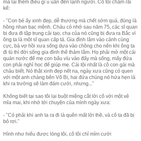
mà lại thêm điều gì u uẩn đến lạnh người. Cô tôi chậm rãi
kể:
- "Con bé ấy xinh đẹp, dễ thương mà chết sớm quá, đúng là
hồng nhan bạc mệnh. Cháu có nhớ sau năm 75, các sĩ quan
bị đưa đi tập trung cải tạo, cha của nó cũng bị đưa ra Bắc vì
ông ta là một sĩ quan cấp tá. Gia đình lâm vào cảnh cùng
cực, bà vợ hồi xưa sống dựa vào chồng cho nên khi ông ta
đi tù thì đời sống gia đình thê thảm lắm. Họ phải mở một cái
quán nước để mẹ con bấu víu vào đấy mà sống, mấy đứa
con phải nghỉ học để giúp mẹ. Cái tội nhất là cô con gái mà
cháu biết. Nó thật xinh đẹp nết na, ngày xưa cũng có quen
với một anh chàng bên Võ Bị, hai đứa chúng nó hứa hẹn là
khi ra trường sẽ làm đám cưới, nhưng..."
Không biết tại sao tôi lại buột miệng cắt lời cô với một vẻ
mỉa mai, khi nhớ tới chuyện của mình ngày xưa:
- "Có phải khi anh ta ra đi là quên mất lời thề, và cô ta đã bị
bỏ rơi."
Hình như hiểu được lòng tôi, cô tôi chỉ mỉm cười