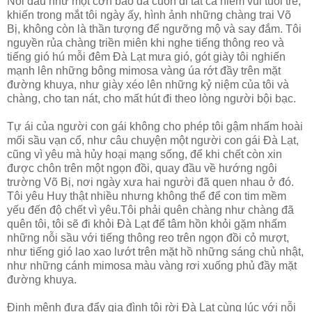
Nỗi đau như một cơn bão đã cuốn đi tất cả niềm vui tuổi trẻ,
khiến trong mắt tôi ngày ấy, hình ảnh những chàng trai Võ
Bị, không còn là thần tượng để ngưỡng mộ và say đắm. Tôi
nguyền rủa chàng triền miên khi nghe tiếng thông reo và
tiếng gió hú mỗi đêm Ðà Lạt mưa gió, gót giày tôi nghiến
mạnh lên những bông mimosa vàng úa rớt đầy trên mặt
đường khuya, như giày xéo lên những kỷ niệm của tôi và
chàng, cho tan nát, cho mất hút đi theo lòng người bội bạc.
Tự ái của người con gái không cho phép tôi gậm nhấm hoài
mối sầu vạn cổ, như câu chuyện một người con gái Ðà Lạt,
cũng vì yêu mà hủy hoại mạng sống, để khi chết còn xin
được chôn trên một ngọn đồi, quay đầu về hướng ngôi
trường Võ Bị, nơi ngày xưa hai người đã quen nhau ở đó.
Tôi yêu Huy thật nhiều nhưng không thể để con tim mềm
yếu đến độ chết vì yêu.Tôi phải quên chàng như chàng đã
quên tôi, tôi sẽ đi khỏi Ðà Lạt để tâm hồn khỏi gặm nhấm
những nỗi sầu với tiếng thông reo trên ngọn đồi cỏ mượt,
như tiếng gió lao xao lướt trên mặt hồ những sáng chủ nhật,
như những cánh mimosa màu vàng rơi xuống phủ đầy mặt
đường khuya.
Ðịnh mệnh đưa đẩy gia đình tôi rời Ðà Lạt cùng lúc với nỗi