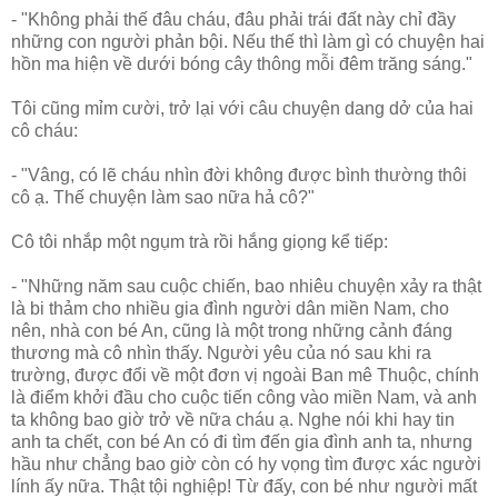
- "Không phải thế đâu cháu, đâu phải trái đất này chỉ đầy
những con người phản bội. Nếu thế thì làm gì có chuyện hai
hồn ma hiện về dưới bóng cây thông mỗi đêm trăng sáng."
Tôi cũng mỉm cười, trở lại với câu chuyện dang dở của hai
cô cháu:
- "Vâng, có lẽ cháu nhìn đời không được bình thường thôi
cô ạ. Thế chuyện làm sao nữa hả cô?"
Cô tôi nhắp một ngụm trà rồi hắng giọng kể tiếp:
- "Những năm sau cuộc chiến, bao nhiêu chuyện xảy ra thật
là bi thảm cho nhiều gia đình người dân miền Nam, cho
nên, nhà con bé An, cũng là một trong những cảnh đáng
thương mà cô nhìn thấy. Người yêu của nó sau khi ra
trường, được đổi về một đơn vị ngoài Ban mê Thuộc, chính
là điểm khởi đầu cho cuộc tiến công vào miền Nam, và anh
ta không bao giờ trở về nữa cháu ạ. Nghe nói khi hay tin
anh ta chết, con bé An có đi tìm đến gia đình anh ta, nhưng
hầu như chẳng bao giờ còn có hy vọng tìm được xác người
lính ấy nữa. Thật tội nghiệp! Từ đấy, con bé như người mất