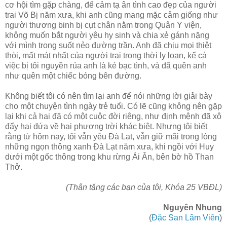
cơ hội tìm gặp chàng, để cảm tạ ân tình cao đẹp của người
trai Võ Bị năm xưa, khi anh cũng mang mặc cảm giống như
người thương binh bị cụt chân nằm trong Quân Y viện,
không muốn bắt người yêu hy sinh và chia xẻ gánh nặng
với mình trong suốt nẻo đường trần. Anh đã chịu mọi thiệt
thòi, mất mát nhất của người trai trong thời ly loạn, kể cả
việc bị tôi nguyền rủa anh là kẻ bạc tình, và đã quên anh
như quên một chiếc bóng bên đường.
Không biết tôi có nên tìm lại anh để nói những lời giải bày
cho một chuyện tình ngày trẻ tuổi. Có lẽ cũng không nên gặp
lại khi cả hai đã có một cuộc đời riêng, như định mệnh đã xô
đẩy hai đứa về hai phương trời khác biệt. Nhưng tôi biết
rằng từ hôm nay, tôi vẫn yêu Ðà Lạt, vẫn giữ mãi trong lòng
những ngọn thông xanh Ðà Lạt năm xưa, khi ngồi với Huy
dưới một gốc thông trong khu rừng Ái Ân, bên bờ hồ Than
Thở.
(Thân tặng các bạn của tôi, Khóa 25 VBÐL)
Nguyên Nhung
(
Đặc San Lâm Viên
)