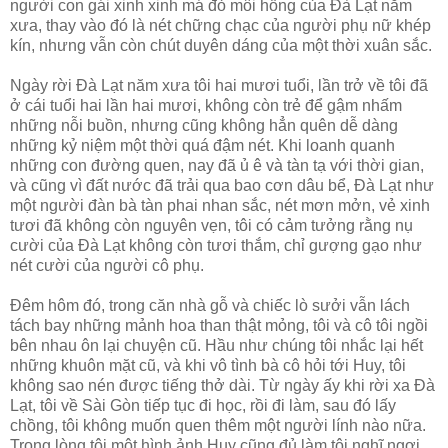
người con gái xinh xinh má đỏ môi hồng của Ðà Lạt năm
xưa, thay vào đó là nét chững chạc của người phụ nữ khép
kín, nhưng vẫn còn chút duyên dáng của một thời xuân sắc.
Ngày rời Ðà Lạt năm xưa tôi hai mươi tuổi, lần trở về tôi đã
ở cái tuổi hai lần hai mươi, không còn trẻ để gậm nhấm
những nỗi buồn, nhưng cũng không hẳn quên dễ dàng
những kỷ niệm một thời quá đậm nét. Khi loanh quanh
những con đường quen, nay đã ủ ê và tàn tạ với thời gian,
và cũng vì đất nước đã trải qua bao cơn dâu bể, Ðà Lạt như
một người đàn bà tàn phai nhan sắc, nét mơn mởn, vẻ xinh
tươi đã không còn nguyên vẹn, tôi có cảm tưởng rằng nụ
cười của Ðà Lạt không còn tươi thắm, chỉ gượng gạo như
nét cười của người cô phụ.
Ðêm hôm đó, trong căn nhà gỗ và chiếc lò sưởi vẫn lách
tách bay những mảnh hoa than thật mỏng, tôi và cô tôi ngồi
bên nhau ôn lại chuyện cũ. Hầu như chúng tôi nhắc lại hết
những khuôn mặt cũ, và khi vô tình bà cô hỏi tới Huy, tôi
không sao nén được tiếng thở dài. Từ ngày ấy khi rời xa Ðà
Lạt, tôi về Sài Gòn tiếp tục đi học, rồi đi làm, sau đó lấy
chồng, tôi không muốn quen thêm một người lính nào nữa.
Trong lòng tôi một hình ảnh Huy cũng đủ làm tôi nghĩ ngợi,