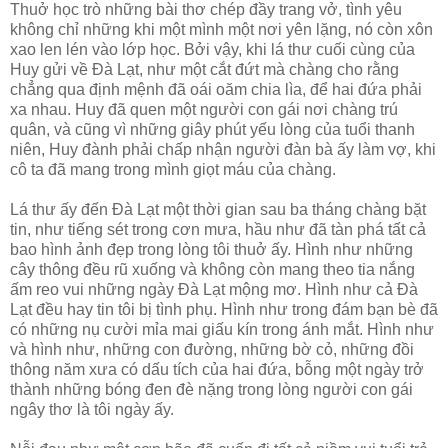
Thuở học trò những bài thơ chép đầy trang vở, tình yêu
không chỉ những khi một mình một nơi yên lặng, nó còn xôn
xao len lén vào lớp học. Bởi vậy, khi lá thư cuối cùng của
Huy gửi về Ðà Lạt, như một cắt đứt mà chàng cho rằng
chẳng qua định mệnh đã oái oăm chia lìa, để hai đứa phải
xa nhau. Huy đã quen một người con gái nơi chàng trú
quân, và cũng vì những giây phút yếu lòng của tuổi thanh
niên, Huy đành phải chấp nhận người đàn bà ấy làm vợ, khi
cô ta đã mang trong mình giọt máu của chàng.
Lá thư ấy đến Ðà Lạt một thời gian sau ba tháng chàng bặt
tin, như tiếng sét trong cơn mưa, hầu như đã tàn phá tất cả
bao hình ảnh đẹp trong lòng tôi thuở ấy. Hình như những
cây thông đều rũ xuống và không còn mang theo tia nắng
ấm reo vui những ngày Ðà Lạt mộng mơ. Hình như cả Ðà
Lạt đều hay tin tôi bị tình phụ. Hình như trong đám bạn bè đã
có những nụ cười mỉa mai giấu kín trong ánh mắt. Hình như
và hình như, những con đường, những bờ cỏ, những đồi
thông năm xưa có dấu tích của hai đứa, bỗng một ngày trở
thành những bóng đen đè nặng trong lòng người con gái
ngây thơ là tôi ngày ấy.