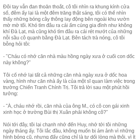
Ðôi tay vẫn đan thoăn thoắt, cô tôi nhìn ra khung kính cửa
sổ, đêm ấy lại là một đêm trăng thật sáng, tôi có thể nhìn
thấy những bóng cây thông lay động bên ngoài khu vườn
mờ mờ tối. Khó tìm đâu ra cái ấm cúng gia đình như không
khí Ðà Lạt, mà cũng khó tìm đâu ra cái rét mướt của những
nỗi sầu cô quạnh bằng Ðà Lạt. Bên tách trà nóng, cô tôi
bỗng hỏi tôi:
- "Cháu có nhớ căn nhà màu hồng ngày xưa ở cuối con dốc
này không?"
Tôi cố nhớ lại tất cả những căn nhà ngày xưa ở dốc hoa
vàng, hình như căn nhà ấy là của một sĩ quan làm việc trong
trường Chiến Tranh Chính Trị. Tôi trả lời sau một phút hồi
tưởng:
- "À, cháu nhớ rồi, căn nhà của ông M., có cô con gái xinh
xinh học ở trường Bùi thị Xuân phải không cô?"
Nói tới đây, tôi lại chạnh nhớ đến Huy, nhớ tới tôi những
ngày tháng ấy. Tôi lắc đầu, không muốn bị ám ảnh vì những
hình bóng cũ, nhưng đấy cũng chỉ là tự dối lòng mà thôi, vì ít