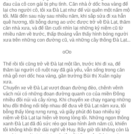
đau của cô con gái bị phụ tình. Căn nhà ở dốc hoa vàng để
lại cho người cô, tôi xa Ðà Lạt như để vùi quên một nấm mộ
tối. Mãi đến sau này sau nhiều năm, khi sắp sửa đi xa hẳn
quê hương, tôi bỗng dưng ao ước được trở về Ðà Lạt, thăm
căn nhà xưa, và để lần cuối nhìn lại những kỷ niệm cũ từ
nhiều năm về trước, thấp thoáng vẫn thấy hình bóng người
xưa trên những con đường cũ, và những cây thông Ðà Lạt...
oOo
Thế rồi tôi cũng trở về Ðà lạt một lần, trước khi đi xa, để
thăm lại người cô ruột nay đã già yếu, vẫn sống trong căn
nhà gỗ nơi dốc hoa vàng, gần trường Bùi thị Xuân ngày
xưa.
Chuyến xe về Ðà Lạt vượt đoạn đường đèo, chênh vênh
vách núi có những đoạn đường quanh co của miền Ðông
nhiều đồi núi và cây rừng. Khi chuyến xe chạy ngang những
khu đồi thông nối tiếp nhau để đưa về Ðà Lạt năm xưa, tôi
bỗng thấy lòng rưng rưng, và giây phút đó bao nhiêu kỷ
niệm về Ðà Lạt lại hiện về trong lòng tôi. Những ngọn thông
xanh Ðà Lạt đã đủ sức réo gọi bao hình ảnh năm cũ, khiến
tôi không khỏi thở dài nghĩ về Huy. Bây giờ tôi không còn là