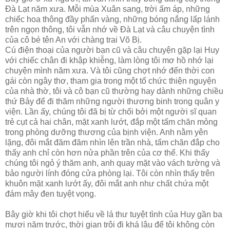
Ðà Lạt năm xưa. Mỗi mùa Xuân sang, trời ấm áp, những
chiếc hoa thông đầy phấn vàng, những bóng nắng lấp lánh
trên ngọn thông, tôi vẫn nhớ về Ðà Lạt và câu chuyện tình
của cô bé tên An với chàng trai Võ Bị.
Cú điện thoại của người bạn cũ và câu chuyện gặp lại Huy
với chiếc chân đi khập khiễng, làm lòng tôi mơ hồ nhớ lại
chuyện mình năm xưa. Và tôi cũng chợt nhớ đến thời con
gái còn ngây thơ, tham gia trong một tổ chức thiện nguyện
của nhà thờ, tôi và cô bạn cũ thường hay dành những chiều
thứ Bảy để đi thăm những người thương binh trong quân y
viện. Lần ấy, chúng tôi đã bị từ chối bởi một người sĩ quan
trẻ cụt cả hai chân, mặt xanh lướt, đắp một tấm chăn mỏng
trong phòng dưỡng thương của bịnh viện. Anh nằm yên
lặng, đôi mắt đăm đăm nhìn lên trần nhà, tấm chăn đắp cho
thấy anh chỉ còn hơn nửa phần trên của cơ thể. Khi thấy
chúng tôi ngỏ ý thăm anh, anh quay mặt vào vách tường và
bảo người lính đóng cửa phòng lại. Tôi còn nhìn thấy trên
khuôn mặt xanh lướt ấy, đôi mắt anh như chất chứa một
đám mây đen tuyệt vọng.
Bây giờ khi tôi chợt hiểu về lá thư tuyệt tình của Huy gần ba
mươi năm trước, thời gian trôi đi khá lâu để tôi không còn