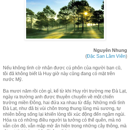
Nguyên Nhung
(
Đặc San Lâm Viên
)
Nếu không tình cờ nhận được cú phôn của người bạn cũ,
tôi đã không biết là Huy giờ này cũng đang có mặt trên
nước Mỹ.
Ba mươi năm rồi còn gì, kể từ khi Huy rời trường mẹ Ðà Lạt,
ngày ra trường anh được thuyên chuyển về một chiến
trường miền Ðông, hai đứa xa nhau từ đấy. Những mối tình
Ðà Lạt, như đã bị vùi chôn trong thung lũng mù sương, tự
nhiên bỗng sống lại khiến lòng tôi xúc động đến ngậm ngùi.
Hóa ra có những điều người ta tưởng có thể quên, mà nó
vẫn còn đó, vẫn mập mờ ẩn hiện trong những cây thông, mà