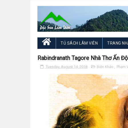
TỦ SÁCH LÂM VIÊN
TRANG NH
Rabindranath Tagore Nhà Thơ Ấn Độ
Tuesday, August 14, 2018
Biên Khảo
,
Phạm V