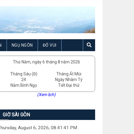
N
NGỤ NGÔN
ĐỐ VUI
Thứ Năm, ngày 6 tháng 8 năm 2026
Tháng Sáu (Đ)
Tháng Ất Mùi
24
Ngày Nhâm Tý
Năm Bính Ngọ
Tiết Đại thử
(Xem lịch)
GIỜ SÀI GÒN
hursday, August 6, 2026, 08:41:43 PM