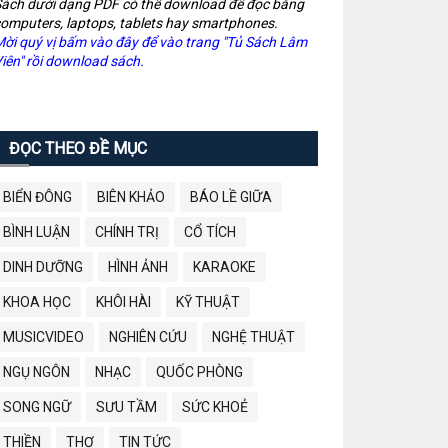
ách dưới dạng PDF có thể download để đọc bằng
omputers, laptops, tablets hay smartphones.
ời quý vị bấm vào đây để vào trang "Tủ Sách Lâm
iên" rồi download sách.
ĐỌC THEO ĐỀ MỤC
BIỂN ĐÔNG
BIÊN KHẢO
BÁO LỀ GIỮA
BÌNH LUẬN
CHÍNH TRỊ
CỔ TÍCH
DINH DƯỠNG
HÌNH ẢNH
KARAOKE
KHOA HỌC
KHÔI HÀI
KỸ THUẬT
MUSICVIDEO
NGHIÊN CỨU
NGHỆ THUẬT
NGỤ NGÔN
NHẠC
QUỐC PHÒNG
SONG NGỮ
SƯU TẦM
SỨC KHOẺ
THIỀN
THƠ
TIN TỨC