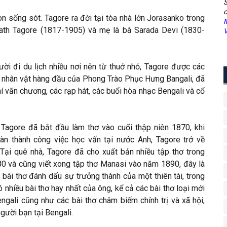
S
c
òn sống sót. Tagore ra đời tại tòa nhà lớn Jorasanko trong
M
nath Tagore (1817-1905) và mẹ là bà Sarada Devi (1830-
V
ời đi du lịch nhiều nơi nên từ thuở nhỏ, Tagore được các
c nhân vật hàng đầu của Phong Trào Phục Hưng Bangali, đã
í văn chương, các rạp hát, các buổi hòa nhạc Bengali và cổ
 Tagore đã bắt đầu làm thơ vào cuối thập niên 1870, khi
àn thành công việc học vấn tại nước Anh, Tagore trở về
Tại quê nhà, Tagore đã cho xuất bản nhiều tập thơ trong
80 và cũng viết xong tập thơ Manasi vào năm 1890, đây là
 bài thơ đánh dấu sự trưởng thành của một thiên tài, trong
ó nhiều bài thơ hay nhất của ông, kể cả các bài thơ loại mới
ngali cũng như các bài thơ châm biếm chính trị và xã hội,
người bạn tại Bengali.