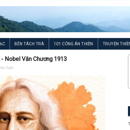
ẠC
BÊN TÁCH TRÀ
101 CÔNG ÁN THIỀN
TRUYỆN THIỀ
 - Nobel Văn Chương 1913
ăn Tuấn
T