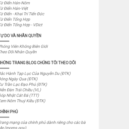
ừ Điển Hán-Nôm
ừ Điển Hán-Việt
ừ Điển - Khai Trí Tiến Đức
ừ Điển Tổng Hợp
ừ Điển Tổng Hợp - VDict
TỰ DO VÀ NHÂN QUYỀN
hóng Viên Không Biên Giới
heo Dõi Nhân Quyền
NHỮNG TRANG BLOG CHÚNG TÔI THEO DÕI
ắc Hành Tạp Lục Của Nguyễn Du (ĐTK)
óng Ngày Qua (ĐTK)
ư Trần Lạc Đạo Phú (ĐTK)
iễn Đàn Trái Chiều (VL)
óp Nhặt Cát Đá (TTT)
em Nôm Thuý Kiều (ĐTK)
CHÍNH PHỦ
rang mạng của chính phủ dành riêng cho các bà
Mẹ (moms.gov)