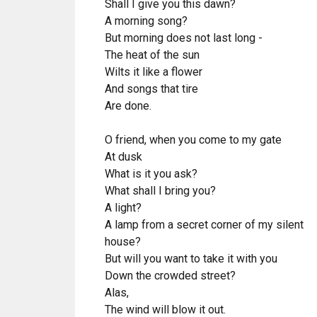
Shall I give you this dawn?
A morning song?
But morning does not last long -
The heat of the sun
Wilts it like a flower
And songs that tire
Are done.
O friend, when you come to my gate
At dusk
What is it you ask?
What shall I bring you?
A light?
A lamp from a secret corner of my silent
house?
But will you want to take it with you
Down the crowded street?
Alas,
The wind will blow it out.