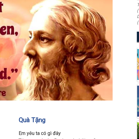
T
(
D
(
Quà Tặng
Em yêu ta có gì đây