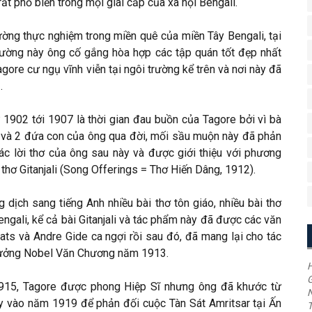
t phổ biến trong mọi giai cấp của xã hội Bengali.
ờng thực nghiệm trong miền quê của miền Tây Bengali, tại
 trường này ông cố gắng hòa hợp các tập quán tốt đẹp nhất
ore cư ngụ vĩnh viễn tại ngôi trường kể trên và nơi này đã
.
1902 tới 1907 là thời gian đau buồn của Tagore bởi vì bà
 và 2 đứa con của ông qua đời, mối sầu muộn này đã phản
ác lời thơ của ông sau này và được giới thiệu với phương
 thơ Gitanjali (Song Offerings = Thơ Hiến Dâng, 1912).
 dịch sang tiếng Anh nhiều bài thơ tôn giáo, nhiều bài thơ
engali, kể cả bài Gitanjali và tác phẩm này đã được các văn
ats và Andre Gide ca ngợi rồi sau đó, đã mang lại cho tác
hưởng Nobel Văn Chương năm 1913.
H
G
15, Tagore được phong Hiệp Sĩ nhưng ông đã khước từ
y vào năm 1919 để phản đối cuộc Tàn Sát Amritsar tại Ấn
T