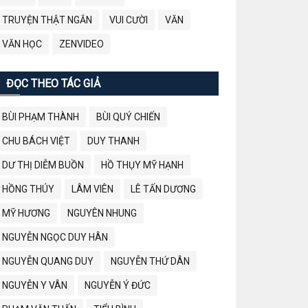
TRUYỆN THẬT NGẮN
VUI CƯỜI
VĂN
VĂN HỌC
ZENVIDEO
ĐỌC THEO TÁC GIẢ
BÙI PHẠM THÀNH
BÙI QUÝ CHIẾN
CHU BÁCH VIỆT
DUY THANH
DƯ THỊ DIỄM BUỒN
HỒ THỤY MỸ HẠNH
HỒNG THÚY
LÂM VIÊN
LÊ TẤN DƯƠNG
MỸ HƯƠNG
NGUYÊN NHUNG
NGUYỄN NGỌC DUY HÂN
NGUYỄN QUANG DUY
NGUYỄN THỨ DÂN
NGUYỄN Y VÂN
NGUYỄN Ý ĐỨC