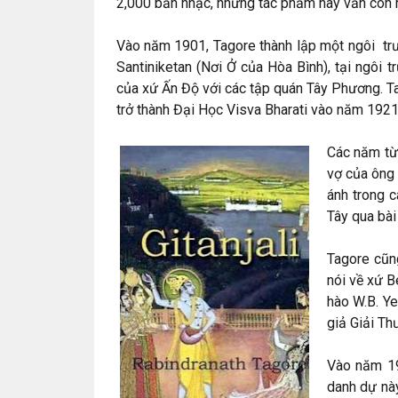
2,000 bản nhạc, những tác phẩm này vẫn còn rấ
Vào năm 1901, Tagore thành lập một ngôi trư
Santiniketan (Nơi Ở của Hòa Bình), tại ngôi
của xứ Ấn Độ với các tập quán Tây Phương. Tag
trở thành Đại Học Visva Bharati vào năm 1921
Các năm từ 
vợ của ông
ánh trong c
Tây qua bài
Tagore cũng
nói về xứ B
hào W.B. Ye
giả Giải T
Vào năm 19
danh dự nà