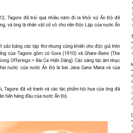
T
T
T
2, Tagore đã trải qua nhiều năm đi ra khỏi xứ Ấn Độ để
T
ông, và ông là nhân vật cổ võ cho nền Độc Lập của nước Ấn
T
ất sắc bằng các tập thơ nhưng cũng khiến cho độc giả trên
P
iếng của Tagore gồm có Gora (1910) và Ghare-Baire (The
T
 (Song Offerings = Bài Ca Hiến Dâng). Các sáng tác âm nhạc
hai nước: của nước Ấn Độ là bài Jana Gana Mana và của
B
B
C
i, Tagore đã vẽ tranh và các tác phẩm hội họa của ông đã
D
ân tiến hàng đầu của nước Ấn Độ.
G
X
T