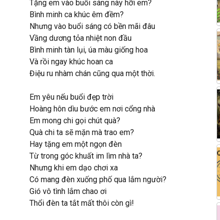
Tặng em vào buổi sáng này hỡi em?
Bình minh ca khúc êm đềm?
Nhưng vào buổi sáng có bền mãi đâu
Vầng dương tỏa nhiệt non đầu
Bình minh tàn lụi, úa màu giống hoa
Và rồi ngay khúc hoan ca
Điệu ru nhàm chán cũng qua một thời.
Em yêu nếu buổi đẹp trời
Hoàng hôn dìu bước em nơi cổng nhà
Em mong chi gọi chút quà?
Quà chi ta sẽ mặn mà trao em?
Hay tặng em một ngọn đèn
Từ trong góc khuất im lìm nhà ta?
Nhưng khi em dạo chơi xa
Có mang đèn xuống phố qua lắm người?
Gió vô tình lắm chao ơi
Thổi đèn ta tắt mất thôi còn gì!