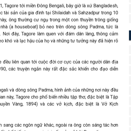
, Tagore tới miền Đông Bengali, bây giờ là xứ Bangladesh,
c tài sản của gia đình tại Shilaidah và Sahzadpur trong 10
 này, ông thường cư ngụ trong một con thuyền trông giống
nhà (a houseboat) bỏ neo trên dòng sông Padma, tức là
 Nơi đây, Tagore làm quen với đám dân làng, thông cảm
èo khó và lạc hậu của họ và những tư tưởng này đã hiện rõ
e đều liên quan tới cuộc đời cơ cực của các người dân địa
890, các truyện ngắn này rất đặc sắc khiến cho đạo diễn
gali và dòng sông Padma, hình ảnh của những nơi này đều
gian này, Tagore cho phổ biến nhiều tập thơ, đặc biệt là Tập
uyền Vàng, 1894) và các vở kịch, đặc biệt là Vở Kịch
ịch sang các ngôn ngữ khác, ngoài ra ông còn sáng tác hơn