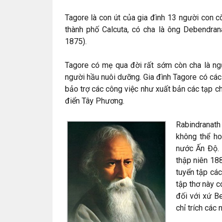
Tagore là con út của gia đình 13 người con c
thành phố Calcuta, có cha là ông Debendra
1875).
Tagore có mẹ qua đời rất sớm còn cha là ngư
người hầu nuôi dưỡng. Gia đình Tagore có cá
bảo trợ các công việc như xuất bản các tạp ch
điển Tây Phương.
Rabindranath
không thể ho
nước Ấn Độ. 
thập niên 18
tuyển tập các
tập thơ này c
đối với xứ Be
chỉ trích các 