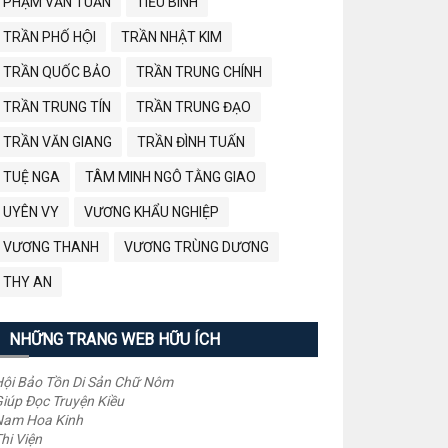
PHẠM VĂN TUẤN
TIỂU BÌNH
TRẦN PHỐ HỘI
TRẦN NHẬT KIM
TRẦN QUỐC BẢO
TRẦN TRUNG CHÍNH
TRẦN TRUNG TÍN
TRẦN TRUNG ĐẠO
TRẦN VĂN GIANG
TRẦN ĐÌNH TUẤN
TUỆ NGA
TÂM MINH NGÔ TẰNG GIAO
UYÊN VY
VƯƠNG KHẨU NGHIỆP
VƯƠNG THANH
VƯƠNG TRÙNG DƯƠNG
THY AN
NHỮNG TRANG WEB HỮU ÍCH
ội Bảo Tồn Di Sản Chữ Nôm
iúp Đọc Truyện Kiều
Nam Hoa Kinh
hi Viện