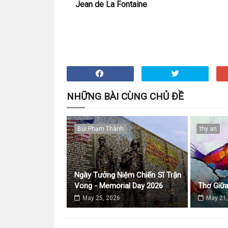
Jean de La Fontaine
NHỮNG BÀI CÙNG CHỦ ĐỀ
Bùi Phạm Thành
thy an
Ngày Tưởng Niệm Chiến Sĩ Trận
Vong - Memorial Day 2026
Thơ Giữ
May 25, 2026
May 21,