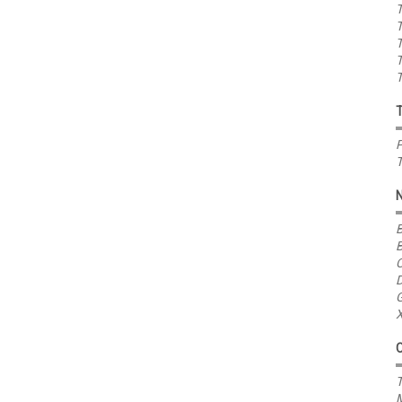
T
T
T
T
T
P
T
B
B
C
D
G
X
T