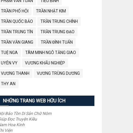
PHẠM VĂN TUẤN
TIỂU BÌNH
TRẦN PHỐ HỘI
TRẦN NHẬT KIM
TRẦN QUỐC BẢO
TRẦN TRUNG CHÍNH
TRẦN TRUNG TÍN
TRẦN TRUNG ĐẠO
TRẦN VĂN GIANG
TRẦN ĐÌNH TUẤN
TUỆ NGA
TÂM MINH NGÔ TẰNG GIAO
UYÊN VY
VƯƠNG KHẨU NGHIỆP
VƯƠNG THANH
VƯƠNG TRÙNG DƯƠNG
THY AN
NHỮNG TRANG WEB HỮU ÍCH
ội Bảo Tồn Di Sản Chữ Nôm
iúp Đọc Truyện Kiều
Nam Hoa Kinh
hi Viện