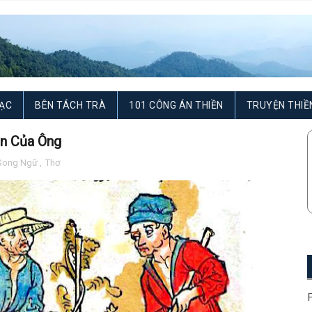
ẠC
BÊN TÁCH TRÀ
101 CÔNG ÁN THIỀN
TRUYỆN THIỀ
n Của Ông
Song Ngữ
,
Thơ
F