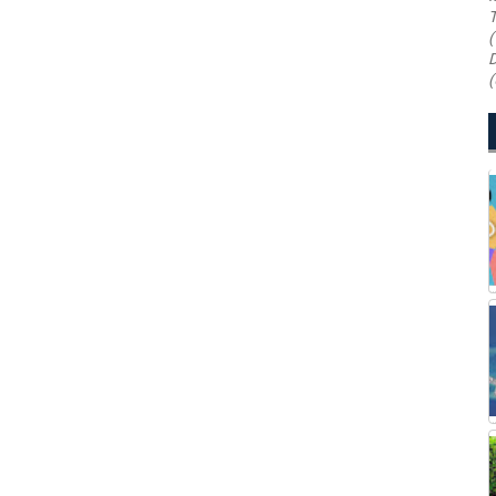
T
(
D
(