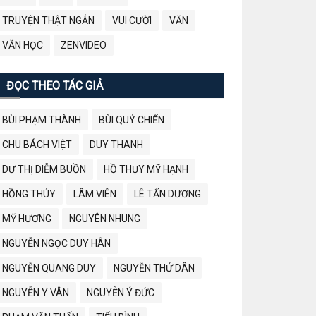
TRUYỆN THẬT NGẮN
VUI CƯỜI
VĂN
VĂN HỌC
ZENVIDEO
ĐỌC THEO TÁC GIẢ
BÙI PHẠM THÀNH
BÙI QUÝ CHIẾN
CHU BÁCH VIỆT
DUY THANH
DƯ THỊ DIỄM BUỒN
HỒ THỤY MỸ HẠNH
HỒNG THÚY
LÂM VIÊN
LÊ TẤN DƯƠNG
MỸ HƯƠNG
NGUYÊN NHUNG
NGUYỄN NGỌC DUY HÂN
NGUYỄN QUANG DUY
NGUYỄN THỨ DÂN
NGUYỄN Y VÂN
NGUYỄN Ý ĐỨC