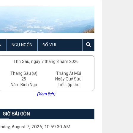
N
NGỤ NGÔN
ĐỐ VUI
Thứ Sáu, ngày 7 tháng 8 năm 2026
Tháng Sáu (Đ)
Tháng Ất Mùi
25
Ngày Quý Sửu
Năm Bính Ngọ
Tiết Lập thu
(Xem lịch)
GIỜ SÀI GÒN
riday, August 7, 2026, 10:59:31 AM