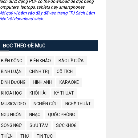
ách dưới dạng PDF có thể download để đọc bằng
omputers, laptops, tablets hay smartphones.
ời quý vị bấm vào đây để vào trang "Tủ Sách Lâm
iên" rồi download sách.
ĐỌC THEO ĐỀ MỤC
BIỂN ĐÔNG
BIÊN KHẢO
BÁO LỀ GIỮA
BÌNH LUẬN
CHÍNH TRỊ
CỔ TÍCH
DINH DƯỠNG
HÌNH ẢNH
KARAOKE
KHOA HỌC
KHÔI HÀI
KỸ THUẬT
MUSICVIDEO
NGHIÊN CỨU
NGHỆ THUẬT
NGỤ NGÔN
NHẠC
QUỐC PHÒNG
SONG NGỮ
SƯU TẦM
SỨC KHOẺ
THIỀN
THƠ
TIN TỨC