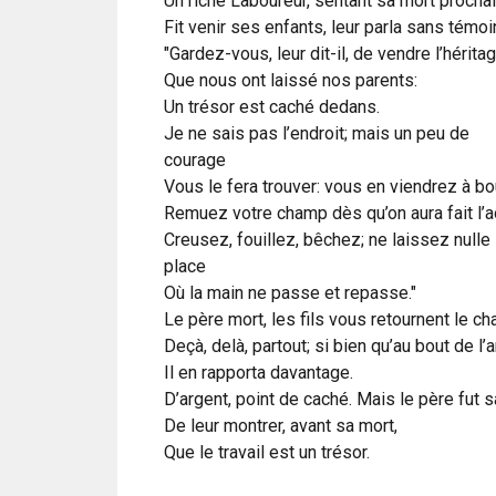
Un riche Laboureur, sentant sa mort prochai
Fit venir ses enfants, leur parla sans témoi
"Gardez-vous, leur dit-il, de vendre l’hérita
Que nous ont laissé nos parents:
Un trésor est caché dedans.
Je ne sais pas l’endroit; mais un peu de
courage
Vous le fera trouver: vous en viendrez à bo
Remuez votre champ dès qu’on aura fait l’a
Creusez, fouillez, bêchez; ne laissez nulle
place
Où la main ne passe et repasse."
Le père mort, les fils vous retournent le c
Deçà, delà, partout; si bien qu’au bout de l’a
Il en rapporta davantage.
D’argent, point de caché. Mais le père fut 
De leur montrer, avant sa mort,
Que le travail est un trésor.