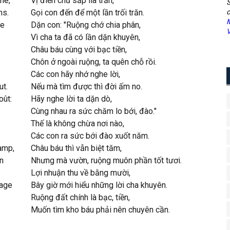
ne,
Vị điền chủ sắp lìa trần,
S
ns.
Gọi con đến để một lần trối trăn.
c
M
ge
Dặn con: "Ruộng chớ chia phân,
V
Vì cha ta đã có lần dặn khuyên,
Châu báu cùng với bạc tiền,
Chôn ở ngoài ruộng, ta quên chỗ rồi.
Các con hãy nhớ nghe lời,
ut.
Nếu mà tìm được thì đời ấm no.
oût:
Hãy nghe lời ta dặn dò,
Cùng nhau ra sức chăm lo bới, đào."
Thế là không chừa nơi nào,
Các con ra sức bới đào xuốt năm.
hamp,
Châu báu thì vẫn biệt tăm,
n
Nhưng mà vườn, ruộng muôn phần tốt tươi.
Lợi nhuận thu về bằng mười,
sage
Bây giờ mới hiểu những lời cha khuyên.
Ruộng đất chính là bạc, tiền,
Muốn tìm kho báu phải nên chuyên cần.