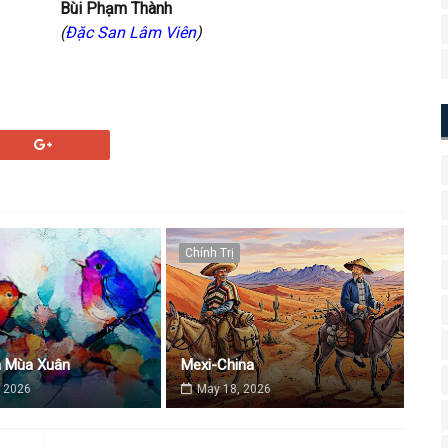
Bùi Phạm Thành
(
Đặc San Lâm Viên
)
Chính Trị
a Mùa Xuân
Mexi-China
 2026
May 18, 2026