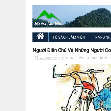
TỦ SÁCH LÂM VIÊN
TRANG NH
Người Điền Chủ Và Những Người Co
Wednesday, July 25, 2018
Bùi Phạm Thành
,