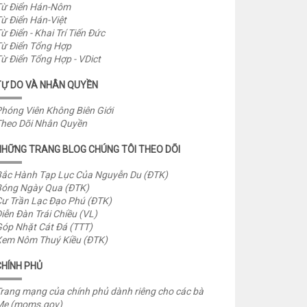
ừ Điển Hán-Nôm
ừ Điển Hán-Việt
ừ Điển - Khai Trí Tiến Đức
ừ Điển Tổng Hợp
ừ Điển Tổng Hợp - VDict
TỰ DO VÀ NHÂN QUYỀN
hóng Viên Không Biên Giới
heo Dõi Nhân Quyền
NHỮNG TRANG BLOG CHÚNG TÔI THEO DÕI
ắc Hành Tạp Lục Của Nguyễn Du (ĐTK)
óng Ngày Qua (ĐTK)
ư Trần Lạc Đạo Phú (ĐTK)
iễn Đàn Trái Chiều (VL)
óp Nhặt Cát Đá (TTT)
em Nôm Thuý Kiều (ĐTK)
CHÍNH PHỦ
rang mạng của chính phủ dành riêng cho các bà
Mẹ (moms.gov)