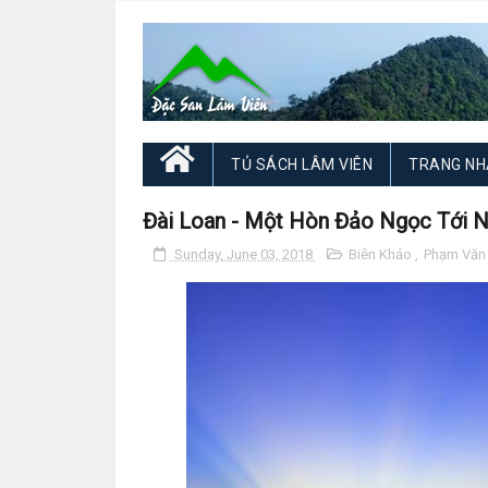
TỦ SÁCH LÂM VIÊN
TRANG NH
Đài Loan - Một Hòn Đảo Ngọc Tới 
Sunday, June 03, 2018
Biên Khảo
,
Phạm Văn