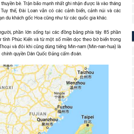
g thuyền bè. Trận bão mạnh nhất ghi nhận được là vào tháng
Tuy thế, Đài Loan vẫn có các cảnh biển, cảnh núi và các
ạn du khách gốc Hoa cũng như từ các quốc gia khác.
 người, phần lớn sống tại các đồng bằng phía tây. 85 phần
ừ tỉnh Phúc Kiến và từ một số miền dọc theo bờ biển trong
Thoại và đôi khi cũng dùng tiếng Min-nam (Min-nan-hua) là
bị chính quyền Dân Quốc Đảng cấm đoán.