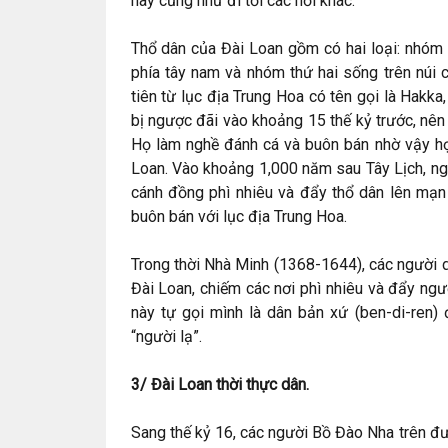
này cũng như đi tới các nơi khác.
Thổ dân của Đài Loan gồm có hai loại: nhóm
phía tây nam và nhóm thứ hai sống trên núi
tiên từ lục địa Trung Hoa có tên gọi là Hakka
bị ngược đãi vào khoảng 15 thế kỷ trước, nên
Họ làm nghề đánh cá và buôn bán nhờ vậy họ
Loan. Vào khoảng 1,000 năm sau Tây Lịch, ng
cánh đồng phì nhiêu và đẩy thổ dân lên mạn
buôn bán với lục địa Trung Hoa.
Trong thời Nhà Minh (1368-1644), các người d
Đài Loan, chiếm các nơi phì nhiêu và đẩy ng
này tự gọi mình là dân bản xứ (ben-di-ren) 
“người lạ”.
3/ Đài Loan thời thực dân.
Sang thế kỷ 16, các người Bồ Đào Nha trên đư