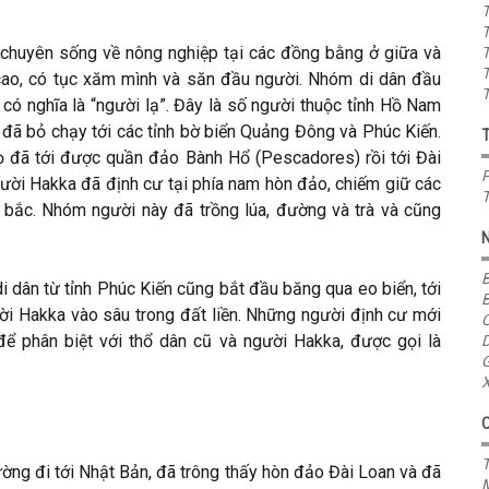
T
T
 chuyên sống về nông nghiệp tại các đồng bằng ở giữa và
T
T
 cao, có tục xăm mình và săn đầu người. Nhóm di dân đầu
T
, có nghĩa là “người lạ”. Đây là số người thuộc tỉnh Hồ Nam
 đã bỏ chạy tới các tỉnh bờ biển Quảng Đông và Phúc Kiến.
 đã tới được quần đảo Bành Hổ (Pescadores) rồi tới Đài
P
ười Hakka đã định cư tại phía nam hòn đảo, chiếm giữ các
T
 bắc. Nhóm người này đã trồng lúa, đường và trà và cũng
B
i dân từ tỉnh Phúc Kiến cũng bắt đầu băng qua eo biển, tới
B
ười Hakka vào sâu trong đất liền. Những người định cư mới
C
để phân biệt với thổ dân cũ và người Hakka, được gọi là
D
G
X
T
ờng đi tới Nhật Bản, đã trông thấy hòn đảo Đài Loan và đã