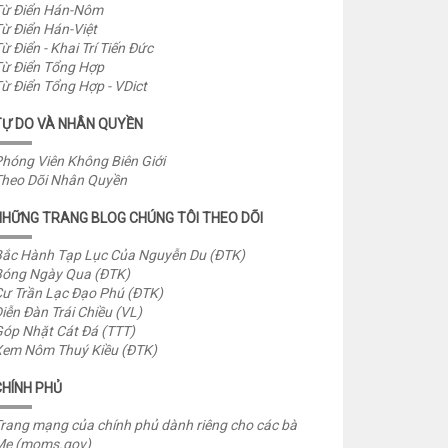
ừ Điển Hán-Nôm
ừ Điển Hán-Việt
ừ Điển - Khai Trí Tiến Đức
ừ Điển Tổng Hợp
ừ Điển Tổng Hợp - VDict
TỰ DO VÀ NHÂN QUYỀN
hóng Viên Không Biên Giới
heo Dõi Nhân Quyền
NHỮNG TRANG BLOG CHÚNG TÔI THEO DÕI
ắc Hành Tạp Lục Của Nguyễn Du (ĐTK)
óng Ngày Qua (ĐTK)
ư Trần Lạc Đạo Phú (ĐTK)
iễn Đàn Trái Chiều (VL)
óp Nhặt Cát Đá (TTT)
em Nôm Thuý Kiều (ĐTK)
CHÍNH PHỦ
rang mạng của chính phủ dành riêng cho các bà
Mẹ (moms.gov)