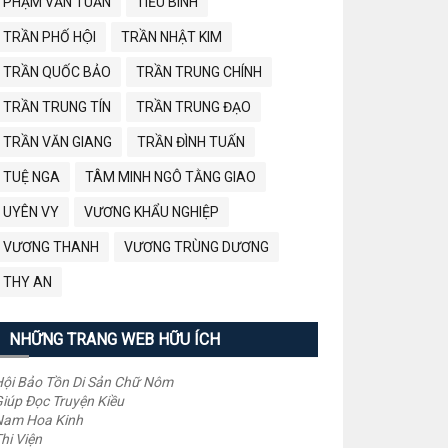
PHẠM VĂN TUẤN
TIỂU BÌNH
TRẦN PHỐ HỘI
TRẦN NHẬT KIM
TRẦN QUỐC BẢO
TRẦN TRUNG CHÍNH
TRẦN TRUNG TÍN
TRẦN TRUNG ĐẠO
TRẦN VĂN GIANG
TRẦN ĐÌNH TUẤN
TUỆ NGA
TÂM MINH NGÔ TẰNG GIAO
UYÊN VY
VƯƠNG KHẨU NGHIỆP
VƯƠNG THANH
VƯƠNG TRÙNG DƯƠNG
THY AN
NHỮNG TRANG WEB HỮU ÍCH
ội Bảo Tồn Di Sản Chữ Nôm
iúp Đọc Truyện Kiều
Nam Hoa Kinh
hi Viện