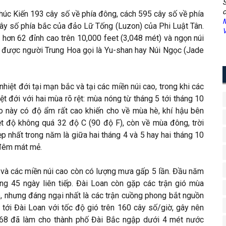
S
c
Phúc Kiến 193 cây số về phía đông, cách 595 cây số về phía
M
ây số phía bắc của đảo Lữ Tống (Luzon) của Phi Luật Tân.
V
 hơn 62 đỉnh cao trên 10,000 feet (3,048 mét) và ngọn núi
và được người Trung Hoa gọi là Yu-shan hay Núi Ngọc (Jade
nhiệt đới tại mạn bắc và tại các miền núi cao, trong khi các
t đới với hai mùa rõ rệt: mùa nóng từ tháng 5 tới tháng 10
o này có độ ẩm rất cao khiến cho về mùa hè, khí hậu bên
t độ không quá 32 độ C (90 độ F), còn về mùa đông, trời
đẹp nhất trong năm là giữa hai tháng 4 và 5 hay hai tháng 10
 đêm mát mẻ.
và các miền núi cao còn có lượng mưa gấp 5 lần. Đầu năm
g 45 ngày liên tiếp. Đài Loan còn gặp các trận gió mùa
 nhưng đáng ngại nhất là các trận cuồng phong bắt nguồn
 tới Đài Loan với tốc độ gió trên 160 cây số/giờ, gây nên
1968 đã làm cho thành phố Đài Bắc ngập dưới 4 mét nước