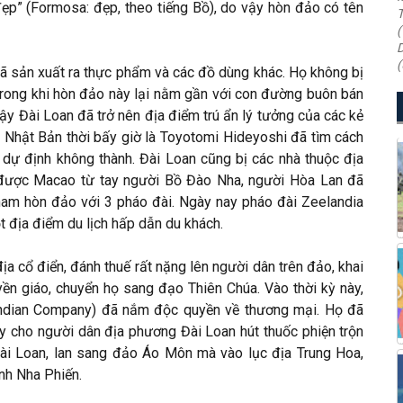
đẹp” (Formosa: đẹp, theo tiếng Bồ), do vậy hòn đảo có tên
T
(
D
(
đã sản xuất ra thực phẩm và các đồ dùng khác. Họ không bị
 trong khi hòn đảo này lại nằm gần với con đường buôn bán
ậy Đài Loan đã trở nên địa điểm trú ẩn lý tưởng của các kẻ
Nhật Bản thời bấy giờ là Toyotomi Hideyoshi đã tìm cách
ự định không thành. Đài Loan cũng bị các nhà thuộc địa
 được Macao từ tay người Bồ Đào Nha, người Hòa Lan đã
nam hòn đảo với 3 pháo đài. Ngày nay pháo đài Zeelandia
t địa điểm du lịch hấp dẫn du khách.
a cổ điển, đánh thuế rất nặng lên người dân trên đảo, khai
yền giáo, chuyển họ sang đạo Thiên Chúa. Vào thời kỳ này,
Indian Company) đã nắm độc quyền về thương mại. Họ đã
ạy cho người dân địa phương Đài Loan hút thuốc phiện trộn
 Đài Loan, lan sang đảo Áo Môn mà vào lục địa Trung Hoa,
anh Nha Phiến.