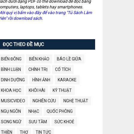
ách dưới dạng PDF có thể download để đọc bằng
omputers, laptops, tablets hay smartphones.
ời quý vị bấm vào đây để vào trang "Tủ Sách Lâm
iên" rồi download sách.
ĐỌC THEO ĐỀ MỤC
BIỂN ĐÔNG
BIÊN KHẢO
BÁO LỀ GIỮA
BÌNH LUẬN
CHÍNH TRỊ
CỔ TÍCH
DINH DƯỠNG
HÌNH ẢNH
KARAOKE
KHOA HỌC
KHÔI HÀI
KỸ THUẬT
MUSICVIDEO
NGHIÊN CỨU
NGHỆ THUẬT
NGỤ NGÔN
NHẠC
QUỐC PHÒNG
SONG NGỮ
SƯU TẦM
SỨC KHOẺ
THIỀN
THƠ
TIN TỨC