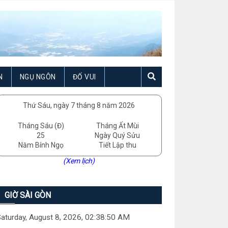
N
NGỤ NGÔN
ĐỐ VUI
Thứ Sáu, ngày 7 tháng 8 năm 2026
Tháng Sáu (Đ)
Tháng Ất Mùi
25
Ngày Quý Sửu
Năm Bính Ngọ
Tiết Lập thu
(Xem lịch)
GIỜ SÀI GÒN
aturday, August 8, 2026, 02:38:52 AM