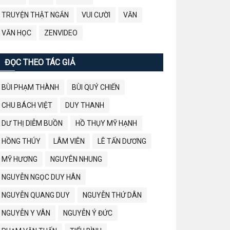
TRUYỆN THẬT NGẮN
VUI CƯỜI
VĂN
VĂN HỌC
ZENVIDEO
ĐỌC THEO TÁC GIẢ
BÙI PHẠM THÀNH
BÙI QUÝ CHIẾN
CHU BÁCH VIỆT
DUY THANH
DƯ THỊ DIỄM BUỒN
HỒ THỤY MỸ HẠNH
HỒNG THÚY
LÂM VIÊN
LÊ TẤN DƯƠNG
MỸ HƯƠNG
NGUYÊN NHUNG
NGUYỄN NGỌC DUY HÂN
NGUYỄN QUANG DUY
NGUYỄN THỨ DÂN
NGUYỄN Y VÂN
NGUYỄN Ý ĐỨC