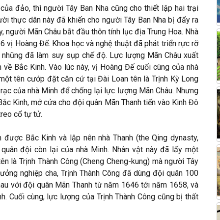
ủa đảo, thì người Tây Ban Nha cũng cho thiết lập hai trại
gười thực dân này đã khiến cho người Tây Ban Nha bị đẩy ra
, người Mãn Châu bắt đầu thôn tính lục địa Trung Hoa. Nhà
6 vị Hoàng Đế. Khoa học và nghệ thuật đã phát triển rực rỡ
m nhũng đã làm suy sụp chế độ. Lực lượng Mãn Châu xuất
 về Bắc Kinh. Vào lúc này, vị Hoàng Đế cuối cùng của nhà
một tên cướp đặt căn cứ tại Đài Loan tên là Trịnh Kỳ Long
i rạc của nhà Minh để chống lại lực lượng Mãn Châu. Nhưng
ắc Kinh, mở cửa cho đội quân Mãn Thanh tiến vào Kinh Đô
reo cổ tự tử.
 được Bắc Kinh và lập nên nhà Thanh (the Qing dynasty,
 quân đội còn lại của nhà Minh. Nhân vật này đã lấy một
ó tên là Trịnh Thành Công (Cheng Cheng-kung) mà người Tây
ưởng nghiệp cha, Trịnh Thành Công đã dùng đội quân 100
nhau với đội quân Mãn Thanh từ năm 1646 tới năm 1658, và
. Cuối cùng, lực lượng của Trịnh Thành Công cũng bị thất