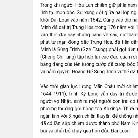
Trong khi người Hòa Lan chiếm giữ phía nam c
lính tại mạn bắc. Sự xung đột giữa hai lớp n
khỏi Đài Loan vào năm 1642. Cũng vào dịp này
Minh đã cai trị Trung Hoa trong 176 năm với 1
vào thời đại này nhưng càng về sau, sự tha
phát từ mạn đông bắc Trung Hoa, đã tiến dần
Minh là Sùng Trinh (Sze Tsung) phải gọi đến 
(Cheng Chi-lung) tập hợp lại các đạo quân rờ
băng đảng của tên tướng cướp đã cướp bóc B
và nắm quyền. Hoàng Đế Sùng Trinh vì thế đã t
Vào thời gian lực lượng Mãn Châu mới chiếm
1644-1911), Trịnh Kỳ Long vẫn duy trì được
người vợ Nhật, sinh ra một người con trai c
phương thường gọi bằng tên Koxinga. Thừa h
ngàn lính với 3 ngàn chiến thuyền để chống 
đã có lần sắp chiếm được thành phố Nam Kinh
bại và phải bỏ chạy qua hòn đảo Đài Loan.