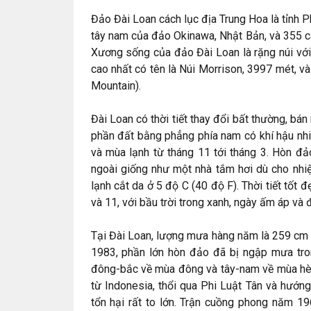
Đảo Đài Loan cách lục địa Trung Hoa là tỉnh 
tây nam của đảo Okinawa, Nhật Bản, và 355 c
Xương sống của đảo Đài Loan là rặng núi với
cao nhất có tên là Núi Morrison, 3997 mét, 
Mountain).
Đài Loan có thời tiết thay đổi bất thường, bán 
phần đất bằng phẳng phía nam có khí hậu nhiệ
và mùa lạnh từ tháng 11 tới tháng 3. Hòn đả
ngoài giống như một nhà tắm hơi dù cho nhiệ
lạnh cắt da ở 5 độ C (40 độ F). Thời tiết tốt 
và 11, với bầu trời trong xanh, ngày ấm áp và
Tại Đài Loan, lượng mưa hàng năm là 259 cm 
1983, phần lớn hòn đảo đã bị ngập mưa tron
đông-bắc về mùa đông và tây-nam về mùa hè,
từ Indonesia, thổi qua Phi Luật Tân và hướng
tổn hại rất to lớn. Trận cuồng phong năm 