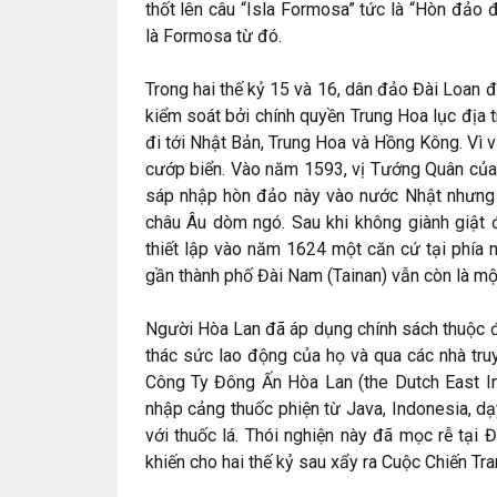
thốt lên câu “Isla Formosa” tức là “Hòn đảo 
là Formosa từ đó.
Trong hai thế kỷ 15 và 16, dân đảo Đài Loan 
kiểm soát bởi chính quyền Trung Hoa lục địa
đi tới Nhật Bản, Trung Hoa và Hồng Kông. Vì v
cướp biển. Vào năm 1593, vị Tướng Quân của 
sáp nhập hòn đảo này vào nước Nhật nhưng d
châu Âu dòm ngó. Sau khi không giành giật
thiết lập vào năm 1624 một căn cứ tại phía 
gần thành phố Đài Nam (Tainan) vẫn còn là mộ
Người Hòa Lan đã áp dụng chính sách thuộc đị
thác sức lao động của họ và qua các nhà tru
Công Ty Đông Ấn Hòa Lan (the Dutch East 
nhập cảng thuốc phiện từ Java, Indonesia, d
với thuốc lá. Thói nghiện này đã mọc rễ tại
khiến cho hai thế kỷ sau xẩy ra Cuộc Chiến Tr