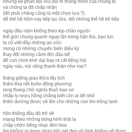
những kẻ phản bội lừa dối trí thông minh của chúng ta
và chúng ta đã chấp nhận
(đó phải chăng cũng là một chọn lựa ?)
để thế hệ hôm nay tiếp tục lừa dối những thế hệ kế tiếp
ngày đầu năm không theo kịp chân người
thế giới chung quanh ngụp lặn trong hận thù, bạo lực
ta cố viết đầy những ao ước
mong có những chuyển biến diệu kỳ
thay đổi những cảnh đời dâu bể
để con chim khờ dại bay ra cất tiếng hát
ngày nào, núi sông thanh thản như mơ?
tháng giêng giao thừa tây lịch
thấm thía nỗi buồn đông phương
lang thang chữ nghĩa thuở ban sơ
nhắp ly rượu hồng chẳng biết còn ai để nhớ
thiên đường được vẽ lên cho những con tim trống lạnh
hồn thiêng đâu đó trở về
mang theo những bóng hình thật lạ
chập chờn tiếng nhạc đèn hoa
tìm không ra dung nhan bởi nét đẹp vô hình không vẽ được