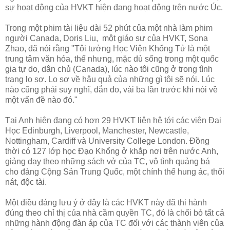
sự hoạt động của HVKT hiện đang hoạt động trên nước Úc.
Trong một phim tài liệu dài 52 phút của một nhà làm phim
người Canada, Doris Liu, một giáo sư của HVKT, Sona
Zhao, đã nói rằng "Tôi tưởng Học Viện Khổng Tử là một
trung tâm văn hóa, thế nhưng, mặc dù sống trong một quốc
gia tự do, dân chủ (Canada), lúc nào tôi cũng ở trong tình
trạng lo sợ. Lo sợ về hậu quả của những gì tôi sẽ nói. Lúc
nào cũng phải suy nghĩ, đắn đo, vài ba lần trước khi nói về
một vấn đề nào đó."
Tại Anh hiện đang có hơn 29 HVKT liên hệ tới các viện Đại
Học Edinburgh, Liverpool, Manchester, Newcastle,
Nottingham, Cardiff và University College London. Đồng
thời có 127 lớp học Đạo Khổng ở khắp nơi trên nước Anh,
giảng dạy theo những sách vở của TC, vô tình quảng bá
cho đảng Cộng Sản Trung Quốc, một chính thể hung ác, thối
nát, độc tài.
Một điều đáng lưu ý ở đây là các HVKT này đã thi hành
đúng theo chỉ thị của nhà cầm quyền TC, đó là chối bỏ tất cả
những hành động đàn áp của TC đối với các thành viên của