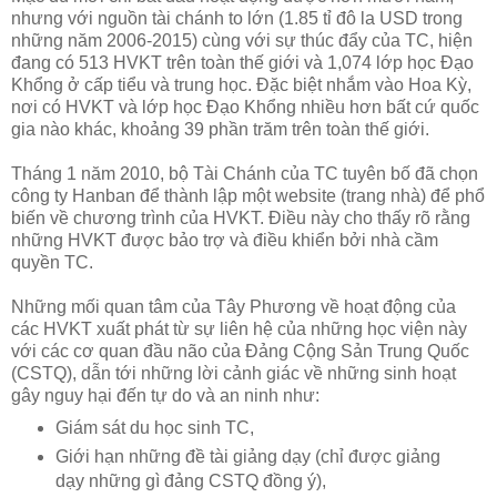
nhưng với nguồn tài chánh to lớn (1.85 tỉ đô la USD trong
những năm 2006-2015) cùng với sự thúc đẩy của TC, hiện
đang có 513 HVKT trên toàn thế giới và 1,074 lớp học Đạo
Khổng ở cấp tiểu và trung học. Đặc biệt nhắm vào Hoa Kỳ,
nơi có HVKT và lớp học Đạo Khổng nhiều hơn bất cứ quốc
gia nào khác, khoảng 39 phần trăm trên toàn thế giới.
Tháng 1 năm 2010, bộ Tài Chánh của TC tuyên bố đã chọn
công ty Hanban để thành lập một website (trang nhà) để phổ
biến về chương trình của HVKT. Điều này cho thấy rõ rằng
những HVKT được bảo trợ và điều khiển bởi nhà cầm
quyền TC.
Những mối quan tâm của Tây Phương về hoạt động của
các HVKT xuất phát từ sự liên hệ của những học viện này
với các cơ quan đầu não của Đảng Cộng Sản Trung Quốc
(CSTQ), dẫn tới những lời cảnh giác về những sinh hoạt
gây nguy hại đến tự do và an ninh như:
Giám sát du học sinh TC,
Giới hạn những đề tài giảng dạy (chỉ được giảng
dạy những gì đảng CSTQ đồng ý),