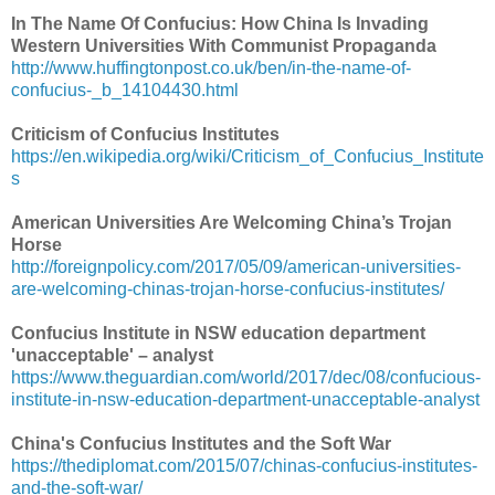
In The Name Of Confucius: How China Is Invading
Western Universities With Communist Propaganda
http://www.huffingtonpost.co.uk/ben/in-the-name-of-
confucius-_b_14104430.html
Criticism of Confucius Institutes
https://en.wikipedia.org/wiki/Criticism_of_Confucius_Institute
s
American Universities Are Welcoming China’s Trojan
Horse
http://foreignpolicy.com/2017/05/09/american-universities-
are-welcoming-chinas-trojan-horse-confucius-institutes/
Confucius Institute in NSW education department
'unacceptable' – analyst
https://www.theguardian.com/world/2017/dec/08/confucious-
institute-in-nsw-education-department-unacceptable-analyst
China's Confucius Institutes and the Soft War
https://thediplomat.com/2015/07/chinas-confucius-institutes-
and-the-soft-war/