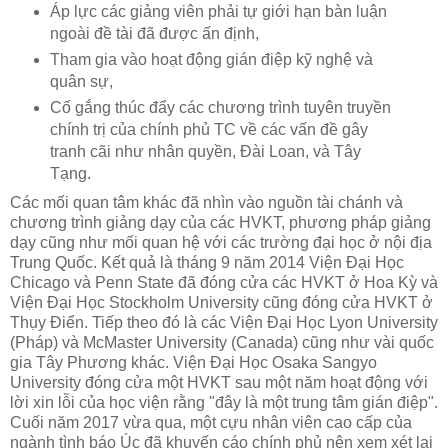
Áp lực các giảng viên phải tự giới hạn bàn luận
ngoài đề tài đã được ấn định,
Tham gia vào hoạt động gián điệp kỹ nghệ và
quân sự,
Cố gắng thúc đẩy các chương trình tuyên truyền
chính trị của chính phủ TC về các vấn đề gây
tranh cãi như nhân quyền, Đài Loan, và Tây
Tạng.
Các mối quan tâm khác đã nhìn vào nguồn tài chánh và
chương trình giảng dạy của các HVKT, phương pháp giảng
dạy cũng như mối quan hệ với các trường đại học ở nội địa
Trung Quốc. Kết quả là tháng 9 năm 2014 Viện Đại Học
Chicago và Penn State đã đóng cửa các HVKT ở Hoa Kỳ và
Viện Đại Học Stockholm University cũng đóng cửa HVKT ở
Thụy Điển. Tiếp theo đó là các Viện Đại Học Lyon University
(Pháp) và McMaster University (Canada) cũng như vài quốc
gia Tây Phương khác. Viện Đại Học Osaka Sangyo
University đóng cửa một HVKT sau một năm hoạt động với
lời xin lỗi của học viện rằng "đây là một trung tâm gián điệp".
Cuối năm 2017 vừa qua, một cựu nhân viên cao cấp của
ngành tình báo Úc đã khuyến cáo chính phủ nên xem xét lại