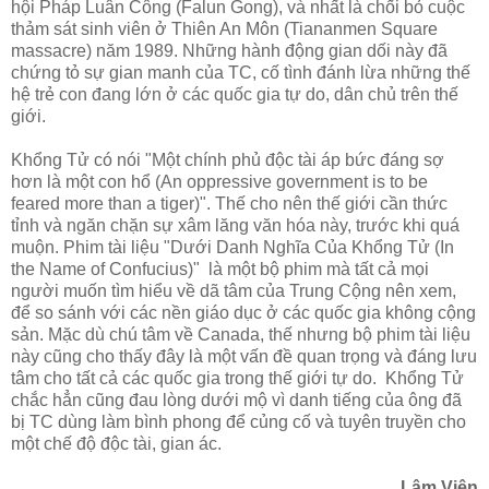
hội Pháp Luân Công (Falun Gong), và nhất là chối bỏ cuộc
thảm sát sinh viên ở Thiên An Môn (Tiananmen Square
massacre) năm 1989. Những hành động gian dối này đã
chứng tỏ sự gian manh của TC, cố tình đánh lừa những thế
hệ trẻ con đang lớn ở các quốc gia tự do, dân chủ trên thế
giới.
Khổng Tử có nói "Một chính phủ độc tài áp bức đáng sợ
hơn là một con hổ (An oppressive government is to be
feared more than a tiger)". Thế cho nên thế giới cần thức
tỉnh và ngăn chặn sự xâm lăng văn hóa này, trước khi quá
muộn. Phim tài liệu "Dưới Danh Nghĩa Của Khổng Tử (In
the Name of Confucius)" là một bộ phim mà tất cả mọi
người muốn tìm hiểu về dã tâm của Trung Cộng nên xem,
để so sánh với các nền giáo dục ở các quốc gia không cộng
sản. Mặc dù chú tâm về Canada, thế nhưng bộ phim tài liệu
này cũng cho thấy đây là một vấn đề quan trọng và đáng lưu
tâm cho tất cả các quốc gia trong thế giới tự do. Khổng Tử
chắc hẳn cũng đau lòng dưới mộ vì danh tiếng của ông đã
bị TC dùng làm bình phong để củng cố và tuyên truyền cho
một chế độ độc tài, gian ác.
Lâm Viên