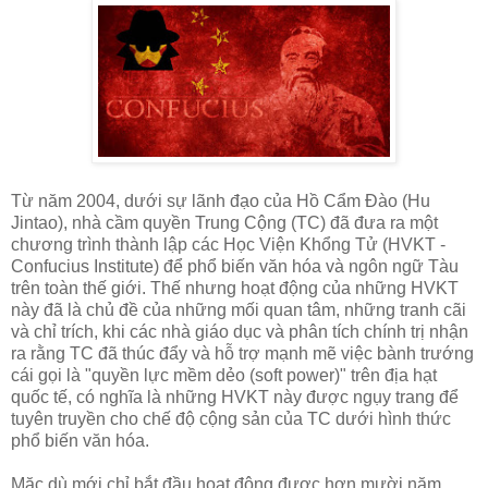
Từ năm 2004, dưới sự lãnh đạo của Hồ Cẩm Đào (Hu
Jintao), nhà cầm quyền Trung Cộng (TC) đã đưa ra một
chương trình thành lập các Học Viện Khổng Tử (HVKT -
Confucius Institute) để phổ biến văn hóa và ngôn ngữ Tàu
trên toàn thế giới. Thế nhưng hoạt động của những HVKT
này đã là chủ đề của những mối quan tâm, những tranh cãi
và chỉ trích, khi các nhà giáo dục và phân tích chính trị nhận
ra rằng TC đã thúc đẩy và hỗ trợ mạnh mẽ việc bành trướng
cái gọi là "quyền lực mềm dẻo (soft power)" trên địa hạt
quốc tế, có nghĩa là những HVKT này được ngụy trang để
tuyên truyền cho chế độ cộng sản của TC dưới hình thức
phổ biến văn hóa.
Mặc dù mới chỉ bắt đầu hoạt động được hơn mười năm,