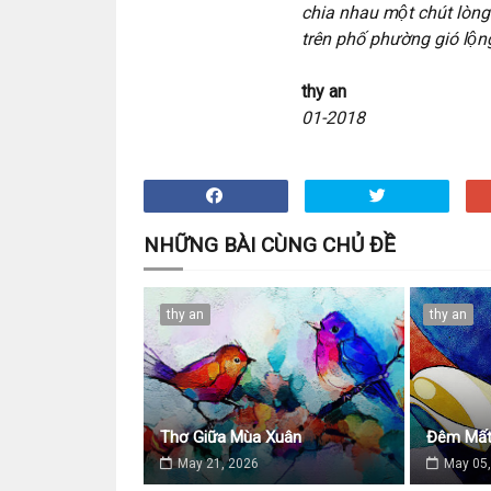
chia nhau một chút lòng 
trên phố phường gió lô
thy an
01-2018
NHỮNG BÀI CÙNG CHỦ ĐỀ
thy an
thy an
Thơ Giữa Mùa Xuân
Đêm Mất
May 21, 2026
May 05,