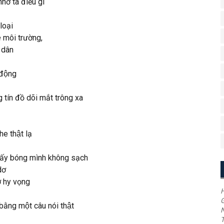
ở ta điều gì
loại
̣ môi trường,
i dân
 động
g tín đồ dõi mắt trông xa
e thật lạ
ấy bóng mình không sạch
dơ
ơ hy vọng
H
G
ằng một câu nói thật
T