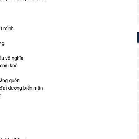
̣t mình
ông
âu vô nghĩa
hịu khó
lãng quên
g đại dương biển mặn-
t