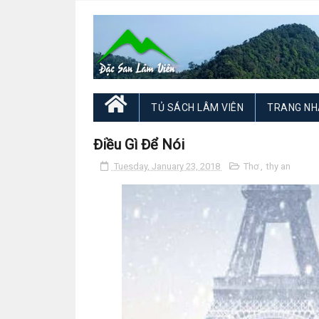
TỦ SÁCH LÂM VIÊN
TRANG NH
Điều Gì Để Nói
Tuesday, January 23, 2018
Thơ
,
thy an