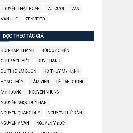
TRUYỆN THẬT NGẮN
VUI CƯỜI
VĂN
VĂN HỌC
ZENVIDEO
ĐỌC THEO TÁC GIẢ
BÙI PHẠM THÀNH
BÙI QUÝ CHIẾN
CHU BÁCH VIỆT
DUY THANH
DƯ THỊ DIỄM BUỒN
HỒ THỤY MỸ HẠNH
HỒNG THÚY
LÂM VIÊN
LÊ TẤN DƯƠNG
MỸ HƯƠNG
NGUYÊN NHUNG
NGUYỄN NGỌC DUY HÂN
NGUYỄN QUANG DUY
NGUYỄN THỨ DÂN
NGUYỄN Y VÂN
NGUYỄN Ý ĐỨC