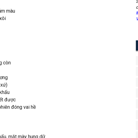
S
c
ám màu
M
 xôi
V
g còn
ương
xứ)
 khấu
ết được
phiên đóng vai hề
hấu, mặt mày hung dữ.