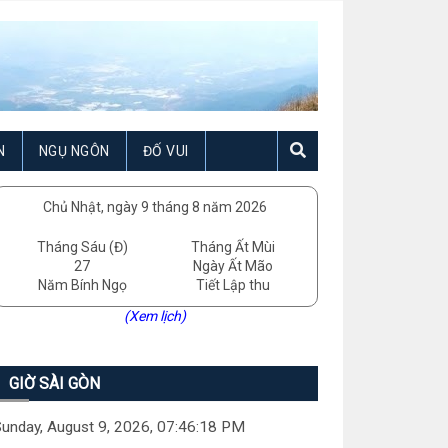
N
NGỤ NGÔN
ĐỐ VUI
Chủ Nhật, ngày 9 tháng 8 năm 2026
Tháng Sáu (Đ)
Tháng Ất Mùi
27
Ngày Ất Mão
Năm Bính Ngọ
Tiết Lập thu
(Xem lịch)
GIỜ SÀI GÒN
unday, August 9, 2026, 07:46:19 PM