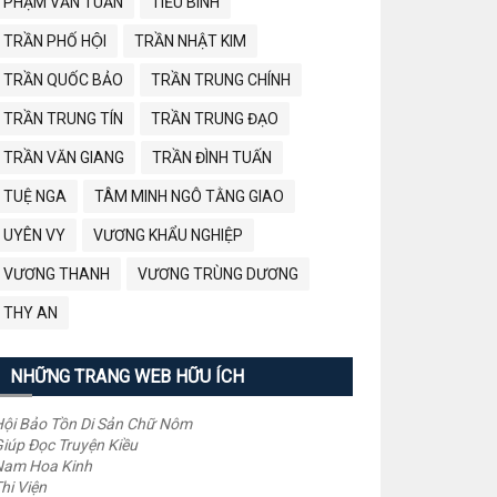
PHẠM VĂN TUẤN
TIỂU BÌNH
TRẦN PHỐ HỘI
TRẦN NHẬT KIM
TRẦN QUỐC BẢO
TRẦN TRUNG CHÍNH
TRẦN TRUNG TÍN
TRẦN TRUNG ĐẠO
TRẦN VĂN GIANG
TRẦN ĐÌNH TUẤN
TUỆ NGA
TÂM MINH NGÔ TẰNG GIAO
UYÊN VY
VƯƠNG KHẨU NGHIỆP
VƯƠNG THANH
VƯƠNG TRÙNG DƯƠNG
THY AN
NHỮNG TRANG WEB HỮU ÍCH
ội Bảo Tồn Di Sản Chữ Nôm
iúp Đọc Truyện Kiều
Nam Hoa Kinh
hi Viện