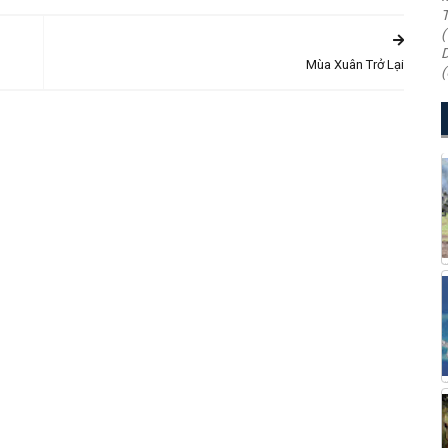
T
(
D
Mùa Xuân Trở Lại
(