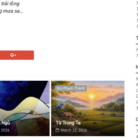
trải rộng
T
T
̣ng mưa sa…
T
T
T
P
T
B
B
Bùi Phạm Thành
C
D
G
X
 Ngủ
Từ Trong Ta
 2026
March 22, 2026
T