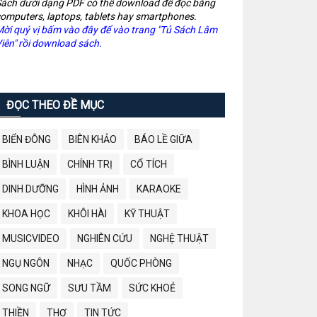
ách dưới dạng PDF có thể download để đọc bằng
omputers, laptops, tablets hay smartphones.
ời quý vị bấm vào đây để vào trang "Tủ Sách Lâm
iên" rồi download sách.
ĐỌC THEO ĐỀ MỤC
BIỂN ĐÔNG
BIÊN KHẢO
BÁO LỀ GIỮA
BÌNH LUẬN
CHÍNH TRỊ
CỔ TÍCH
DINH DƯỠNG
HÌNH ẢNH
KARAOKE
KHOA HỌC
KHÔI HÀI
KỸ THUẬT
MUSICVIDEO
NGHIÊN CỨU
NGHỆ THUẬT
NGỤ NGÔN
NHẠC
QUỐC PHÒNG
SONG NGỮ
SƯU TẦM
SỨC KHOẺ
THIỀN
THƠ
TIN TỨC