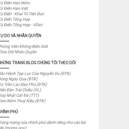
ừ Điển Hán-Nôm
ừ Điển Hán-Việt
ừ Điển - Khai Trí Tiến Đức
ừ Điển Tổng Hợp
ừ Điển Tổng Hợp - VDict
TỰ DO VÀ NHÂN QUYỀN
hóng Viên Không Biên Giới
heo Dõi Nhân Quyền
NHỮNG TRANG BLOG CHÚNG TÔI THEO DÕI
ắc Hành Tạp Lục Của Nguyễn Du (ĐTK)
óng Ngày Qua (ĐTK)
ư Trần Lạc Đạo Phú (ĐTK)
iễn Đàn Trái Chiều (VL)
óp Nhặt Cát Đá (TTT)
em Nôm Thuý Kiều (ĐTK)
CHÍNH PHỦ
rang mạng của chính phủ dành riêng cho các bà
Mẹ (moms.gov)