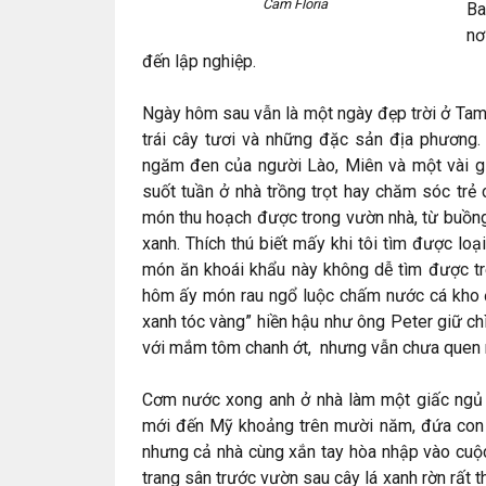
Cam Floria
Ba
nơ
đến lập nghiệp.
Ngày hôm sau vẫn là một ngày đẹp trời ở Tamp
trái cây tươi và những đặc sản địa phương.
ngăm đen của người Lào, Miên và một vài giố
suốt tuần ở nhà trồng trọt hay chăm sóc trẻ
món thu hoạch được trong vườn nhà, từ buồng c
xanh. Thích thú biết mấy khi tôi tìm được lo
món ăn khoái khẩu này không dễ tìm được tr
hôm ấy món rau ngổ luộc chấm nước cá kho đư
xanh tóc vàng” hiền hậu như ông Peter giữ ch
với mắm tôm chanh ớt, nhưng vẫn chưa quen n
Cơm nước xong anh ở nhà làm một giấc ngủ t
mới đến Mỹ khoảng trên mười năm, đứa con gá
nhưng cả nhà cùng xắn tay hòa nhập vào cuộc
trang sân trước vườn sau cây lá xanh rờn rất 