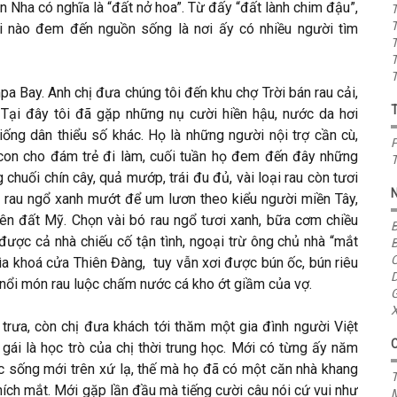
n Nha có nghĩa là “đất nở hoa”. Từ đấy “đất lành chim đậu”,
T
T
i nào đem đến nguồn sống là nơi ấy có nhiều người tìm
T
T
T
a Bay. Anh chị đưa chúng tôi đến khu chợ Trời bán rau cải,
 Tại đây tôi đã gặp những nụ cười hiền hậu, nước da hơi
ng dân thiểu số khác. Họ là những người nội trợ cần cù,
P
 con cho đám trẻ đi làm, cuối tuần họ đem đến đây những
T
huối chín cây, quả mướp, trái đu đủ, vài loại rau còn tươi
ại rau ngổ xanh mướt để um lươn theo kiểu người miền Tây,
ên đất Mỹ. Chọn vài bó rau ngổ tươi xanh, bữa cơm chiều
B
ợc cả nhà chiếu cố tận tình, ngoại trừ ông chủ nhà “mắt
B
C
ìa khoá cửa Thiên Đàng, tuy vẫn xơi được bún ốc, bún riêu
D
ổi món rau luộc chấm nước cá kho ớt giầm của vợ.
G
X
rưa, còn chị đưa khách tới thăm một gia đình người Việt
i là học trò của chị thời trung học. Mới có từng ấy năm
 sống mới trên xứ lạ, thế mà họ đã có một căn nhà khang
T
thích mắt. Mới gặp lần đầu mà tiếng cười câu nói cứ vui như