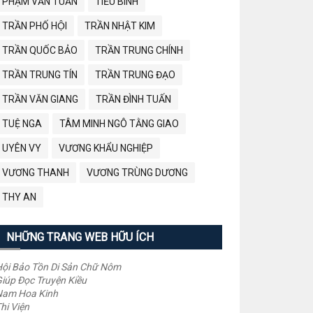
PHẠM VĂN TUẤN
TIỂU BÌNH
TRẦN PHỐ HỘI
TRẦN NHẬT KIM
TRẦN QUỐC BẢO
TRẦN TRUNG CHÍNH
TRẦN TRUNG TÍN
TRẦN TRUNG ĐẠO
TRẦN VĂN GIANG
TRẦN ĐÌNH TUẤN
TUỆ NGA
TÂM MINH NGÔ TẰNG GIAO
UYÊN VY
VƯƠNG KHẨU NGHIỆP
VƯƠNG THANH
VƯƠNG TRÙNG DƯƠNG
THY AN
NHỮNG TRANG WEB HỮU ÍCH
ội Bảo Tồn Di Sản Chữ Nôm
iúp Đọc Truyện Kiều
Nam Hoa Kinh
hi Viện