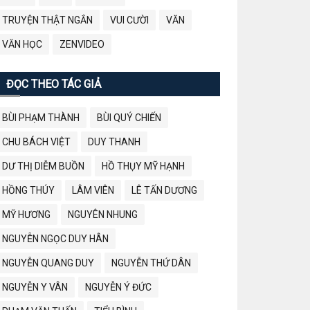
TRUYỆN THẬT NGẮN
VUI CƯỜI
VĂN
VĂN HỌC
ZENVIDEO
ĐỌC THEO TÁC GIẢ
BÙI PHẠM THÀNH
BÙI QUÝ CHIẾN
CHU BÁCH VIỆT
DUY THANH
DƯ THỊ DIỄM BUỒN
HỒ THỤY MỸ HẠNH
HỒNG THÚY
LÂM VIÊN
LÊ TẤN DƯƠNG
MỸ HƯƠNG
NGUYÊN NHUNG
NGUYỄN NGỌC DUY HÂN
NGUYỄN QUANG DUY
NGUYỄN THỨ DÂN
NGUYỄN Y VÂN
NGUYỄN Ý ĐỨC