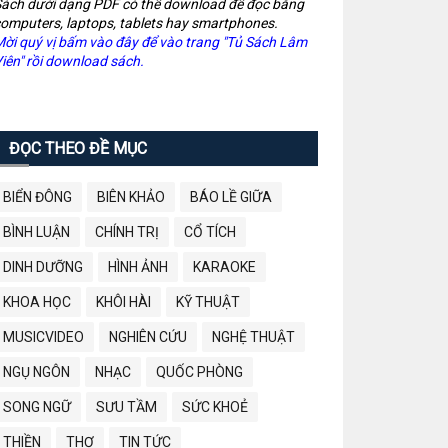
ách dưới dạng PDF có thể download để đọc bằng
omputers, laptops, tablets hay smartphones.
ời quý vị bấm vào đây để vào trang "Tủ Sách Lâm
iên" rồi download sách.
ĐỌC THEO ĐỀ MỤC
BIỂN ĐÔNG
BIÊN KHẢO
BÁO LỀ GIỮA
BÌNH LUẬN
CHÍNH TRỊ
CỔ TÍCH
DINH DƯỠNG
HÌNH ẢNH
KARAOKE
KHOA HỌC
KHÔI HÀI
KỸ THUẬT
MUSICVIDEO
NGHIÊN CỨU
NGHỆ THUẬT
NGỤ NGÔN
NHẠC
QUỐC PHÒNG
SONG NGỮ
SƯU TẦM
SỨC KHOẺ
THIỀN
THƠ
TIN TỨC