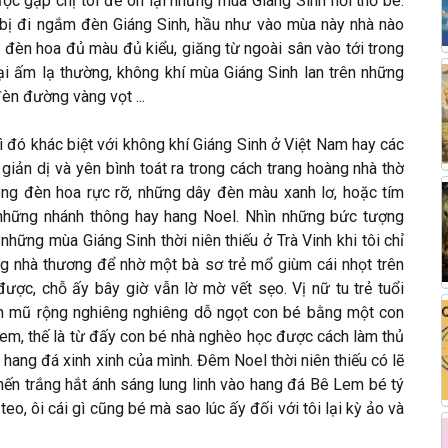
được gặp chị tôi để ôn lại những mùa Giáng Sinh hồi thơ bé.
bị đi ngắm đèn Giáng Sinh, hầu như vào mùa này nhà nào
ì đèn hoa đủ màu đủ kiểu, giăng từ ngoài sân vào tới trong
lại ấm lạ thường, không khí mùa Giáng Sinh lan trên những
n đường vàng vọt ...
ì đó khác biệt với không khí Giáng Sinh ở Việt Nam hay các
giản dị và yên bình toát ra trong cách trang hoàng nhà thờ
ng đèn hoa rực rỡ, những dây đèn màu xanh lơ, hoặc tím
n những nhánh thông hay hang Noel. Nhìn những bức tượng
hững mùa Giáng Sinh thời niên thiếu ở Trà Vinh khi tôi chỉ
g nhà thương để nhờ một bà sơ trẻ mổ giùm cái nhọt trên
ược, chỗ ấy bây giờ vẫn lờ mờ vết sẹo. Vị nữ tu trẻ tuổi
ành mũ rộng nghiêng nghiêng dỗ ngọt con bé bằng một con
Lem, thế là từ đấy con bé nhà nghèo học được cách làm thủ
hang đá xinh xinh của mình. Đêm Noel thời niên thiếu có lẽ
 nến trắng hắt ánh sáng lung linh vào hang đá Bê Lem bé tý
teo, ôi cái gì cũng bé mà sao lúc ấy đối với tôi lại kỳ ảo và