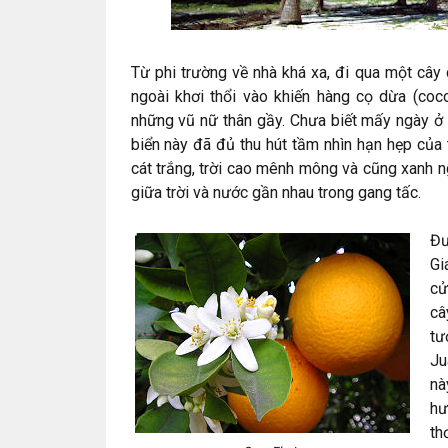
Từ phi trường về nhà khá xa, đi qua một cây
ngoài khơi thổi vào khiến hàng cọ dừa (coc
những vũ nữ thân gầy. Chưa biết mấy ngày ở 
biển này đã đủ thu hút tầm nhìn hạn hẹp của t
cát trắng, trời cao mênh mông và cũng xanh n
giữa trời và nước gần nhau trong gang tấc.
Đư
Gi
cử
câ
tư
Ju
nà
hư
th