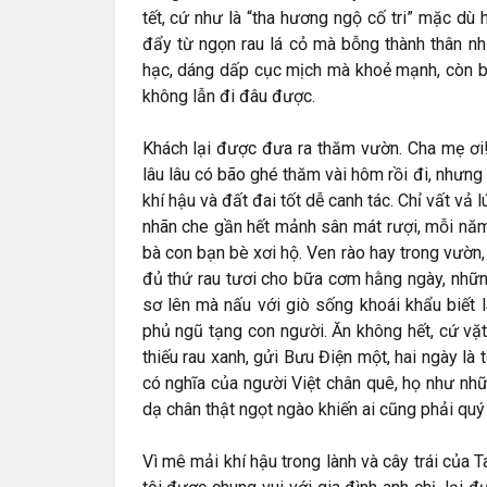
tết, cứ như là “tha hương ngộ cố tri” mặc dù 
đẩy từ ngọn rau lá cỏ mà bỗng thành thân nh
hạc, dáng dấp cục mịch mà khoẻ mạnh, còn bà
không lẫn đi đâu được.
Khách lại được đưa ra thăm vườn. Cha mẹ ơi!
lâu lâu có bão ghé thăm vài hôm rồi đi, nhưn
khí hậu và đất đai tốt dễ canh tác. Chỉ vất vả
nhãn che gần hết mảnh sân mát rượi, mỗi năm
bà con bạn bè xơi hộ. Ven rào hay trong vườn
đủ thứ rau tươi cho bữa cơm hằng ngày, nhữn
sơ lên mà nấu với giò sống khoái khẩu biết 
phủ ngũ tạng con người. Ăn không hết, cứ vặ
thiếu rau xanh, gửi Bưu Điện một, hai ngày là t
có nghĩa của người Việt chân quê, họ như n
dạ chân thật ngọt ngào khiến ai cũng phải quý
Vì mê mải khí hậu trong lành và cây trái của