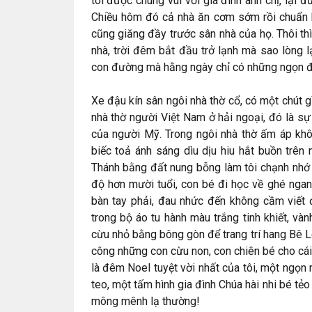
tôi được chung vui với gia đình anh chị, lại 
Chiều hôm đó cả nhà ăn cơm sớm rồi chuẩn 
cũng giăng đầy trước sân nhà của họ. Thôi th
nhà, trời đêm bắt đầu trở lạnh mà sao lòng 
con đường mà hằng ngày chỉ có những ngọn đè
Xe đậu kín sân ngôi nhà thờ cổ, có một chút g
nhà thờ người Việt Nam ở hải ngoại, đó là sự 
của người Mỹ. Trong ngôi nhà thờ ấm áp khô
biếc toả ánh sáng dìu dịu hiu hắt buồn trê
Thánh bằng đất nung bỗng làm tôi chạnh nhớ n
độ hơn mười tuổi, con bé đi học về ghé ngan
bàn tay phải, đau nhức đến không cầm viết đ
trong bộ áo tu hành màu trắng tinh khiết, v
cừu nhỏ bằng bông gòn để trang trí hang Bê 
công những con cừu non, con chiên bé cho cái 
là đêm Noel tuyệt vời nhất của tôi, một ngọn
teo, một tấm hình gia đình Chúa hài nhi bé tẻo 
mông mênh lạ thường!