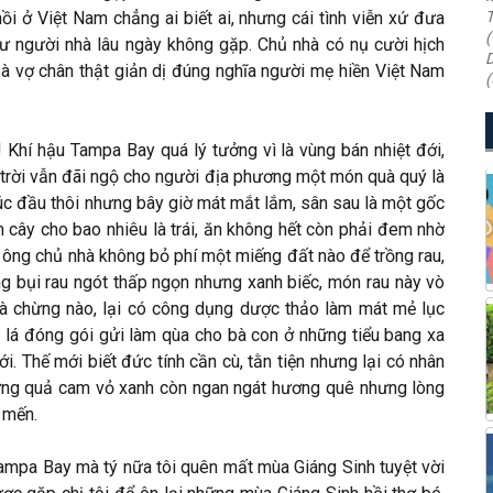
hồi ở Việt Nam chẳng ai biết ai, nhưng cái tình viễn xứ đưa
T
(
ư người nhà lâu ngày không gặp. Chủ nhà có nụ cười hịch
D
 vợ chân thật giản dị đúng nghĩa người mẹ hiền Việt Nam
(
 Khí hậu Tampa Bay quá lý tưởng vì là vùng bán nhiệt đới,
g trời vẫn đãi ngộ cho người địa phương một món quà quý là
 lúc đầu thôi nhưng bây giờ mát mắt lắm, sân sau là một gốc
 cây cho bao nhiêu là trái, ăn không hết còn phải đem nhờ
, ông chủ nhà không bỏ phí một miếng đất nào để trồng rau,
g bụi rau ngót thấp ngọn nhưng xanh biếc, món rau này vò
là chừng nào, lại có công dụng dược thảo làm mát mẻ lục
t lá đóng gói gửi làm qùa cho bà con ở những tiểu bang xa
ới. Thế mới biết đức tính cần cù, tằn tiện nhưng lại có nhân
hững quả cam vỏ xanh còn ngan ngát hương quê nhưng lòng
 mến.
 Tampa Bay mà tý nữa tôi quên mất mùa Giáng Sinh tuyệt vời