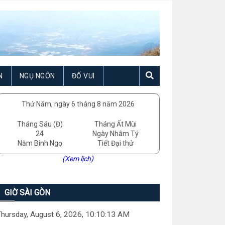
N
NGỤ NGÔN
ĐỐ VUI
Thứ Năm, ngày 6 tháng 8 năm 2026
Tháng Sáu (Đ)
Tháng Ất Mùi
24
Ngày Nhâm Tý
Năm Bính Ngọ
Tiết Đại thử
(Xem lịch)
GIỜ SÀI GÒN
hursday, August 6, 2026, 10:10:15 AM