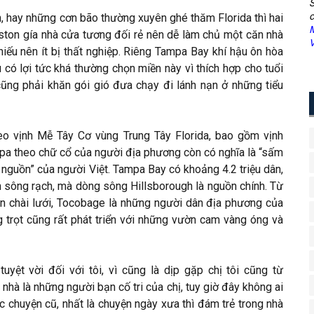
S
c
 hay những cơn bão thường xuyên ghé thăm Florida thì hai
M
ston gía nhà cửa tương đối rẻ nên dễ làm chủ một căn nhà
V
thiếu nên ít bị thất nghiệp. Riêng Tampa Bay khí hậu ôn hòa
 có lợi tức khá thường chọn miền này vì thích hợp cho tuổi
cũng phải khăn gói gió đưa chạy đi lánh nạn ở những tiểu
eo vịnh Mễ Tây Cơ vùng Trung Tây Florida, bao gồm vịnh
mpa theo chữ cổ của người địa phương còn có nghĩa là “sấm
nguồn” của người Việt. Tampa Bay có khoảng 4.2 triệu dân,
sông rạch, mà dòng sông Hillsborough là nguồn chính. Từ
dân chài lưới, Tocobage là những người dân địa phương của
trọt cũng rất phát triển với những vườn cam vàng óng và
yệt vời đối với tôi, vì cũng là dịp gặp chị tôi cũng từ
nhà là những người bạn cố tri của chị, tuy giờ đây không ai
c chuyện cũ, nhất là chuyện ngày xưa thì đám trẻ trong nhà