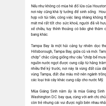
Nếu như không có mùa hè đổ lửa của Houston,
nơi này cũng khá lý tưởng để sinh sống. Hou
hợp với túi tiền, công việc làng nhàng không 
mát mẻ rất tốt cho sức khoẻ, người đã về hưu
xế chiều, tuy thỉnh thoảng có bão ghé thăm 
bang khác.
Tampa Bay là một hải cảng tự nhiên dọc th
Hillsborough, Tampa Bay, giữa cũ và mới. Ta
chớp” chắc cũng giống như câu “chớp bể mưa 
nguồn nước ngọt được cung cấp từ hằng trăm 
nhiều thế kỷ trước, nơi này là vùng đất của 
vùng Tampa, đất đai màu mỡ nên ngành trồng 
các loại trái cây khác cung cấp cho nước Mỹ.
Mùa Giáng Sinh năm ấy là mùa Giáng Sinh tu
Washington D.C. bay qua, cùng với anh chị chủ 
còn trẻ nhưng cái vui được ngồi bên nhau nhắ