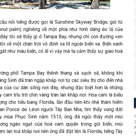
 cầu nổi tiếng được gọi là Sunshine Skyway Bridge, gió từ
onut palm) nghiêng về một phía như hình dáng ẻo lả của
đây tôi sẽ thấy gì ở Tampa Bay, nhưng chỉ con đường ven
ôi về một chân trời vô định xa tít ngoài biển xa. Biển xanh
gắt như màu biển, có lẽ vì vậy mà ta cảm thấy sự giao hoà
ờng phố Tampa Bay thênh thang và sạch sẽ, không khí
áng Sinh đã tràn ngập khắp nơi từ các siêu thị cho đến nhà
a của cư dân sống nơi đây, nhưng đặc biệt hơn là những
y cam trĩu trịt chín vàng tràn lan khắp nơi. Hoa cam là biểu
ợng cho tiểu bang Florida, lần đầu tiên khi nhà thám hiểm
an Ponce de Léon người Tây Ban Nha, tìm thấy vùng đất
H
y mùa Phục Sinh năm 1513, ông đã ngửi thấy một mùi
G
ơng ngào ngạt của hoa cam quyện trong gió biển, mùi
ơm lan toả khắp nơi nên ông đã đặt tên là Florida, tiếng Tây
T