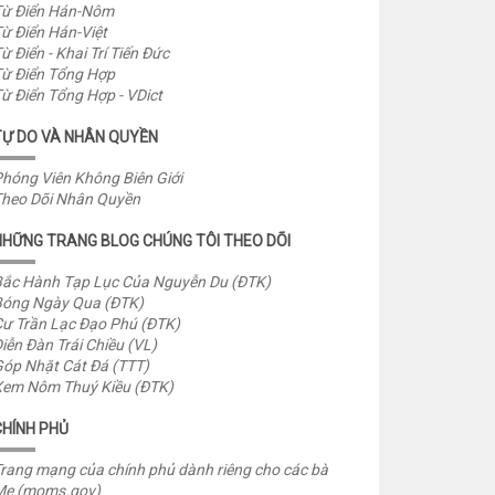
ừ Điển Hán-Nôm
ừ Điển Hán-Việt
ừ Điển - Khai Trí Tiến Đức
ừ Điển Tổng Hợp
ừ Điển Tổng Hợp - VDict
TỰ DO VÀ NHÂN QUYỀN
hóng Viên Không Biên Giới
heo Dõi Nhân Quyền
NHỮNG TRANG BLOG CHÚNG TÔI THEO DÕI
ắc Hành Tạp Lục Của Nguyễn Du (ĐTK)
óng Ngày Qua (ĐTK)
ư Trần Lạc Đạo Phú (ĐTK)
iễn Đàn Trái Chiều (VL)
óp Nhặt Cát Đá (TTT)
em Nôm Thuý Kiều (ĐTK)
CHÍNH PHỦ
rang mạng của chính phủ dành riêng cho các bà
Mẹ (moms.gov)