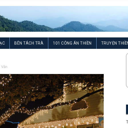
ẠC
BÊN TÁCH TRÀ
101 CÔNG ÁN THIỀN
TRUYỆN THIỀ
,
Văn
T