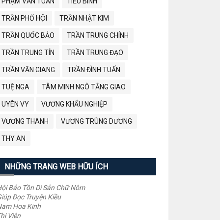
PHẠM VĂN TUẤN
TIỂU BÌNH
TRẦN PHỐ HỘI
TRẦN NHẬT KIM
TRẦN QUỐC BẢO
TRẦN TRUNG CHÍNH
TRẦN TRUNG TÍN
TRẦN TRUNG ĐẠO
TRẦN VĂN GIANG
TRẦN ĐÌNH TUẤN
TUỆ NGA
TÂM MINH NGÔ TẰNG GIAO
UYÊN VY
VƯƠNG KHẨU NGHIỆP
VƯƠNG THANH
VƯƠNG TRÙNG DƯƠNG
THY AN
NHỮNG TRANG WEB HỮU ÍCH
ội Bảo Tồn Di Sản Chữ Nôm
iúp Đọc Truyện Kiều
Nam Hoa Kinh
hi Viện