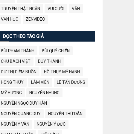
TRUYỆN THẬT NGẮN
VUI CƯỜI
VĂN
VĂN HỌC
ZENVIDEO
ĐỌC THEO TÁC GIẢ
BÙI PHẠM THÀNH
BÙI QUÝ CHIẾN
CHU BÁCH VIỆT
DUY THANH
DƯ THỊ DIỄM BUỒN
HỒ THỤY MỸ HẠNH
HỒNG THÚY
LÂM VIÊN
LÊ TẤN DƯƠNG
MỸ HƯƠNG
NGUYÊN NHUNG
NGUYỄN NGỌC DUY HÂN
NGUYỄN QUANG DUY
NGUYỄN THỨ DÂN
NGUYỄN Y VÂN
NGUYỄN Ý ĐỨC