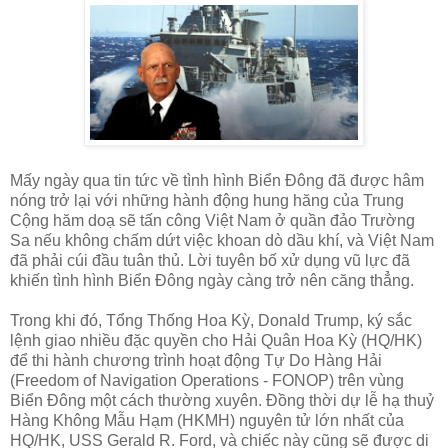
Mấy ngày qua tin tức về tình hình Biển Đông đã được hâm
nóng trở lại với những hành động hung hăng của Trung
Cộng hăm doạ sẽ tấn công Việt Nam ở quần đảo Trường
Sa nếu không chấm dứt việc khoan dò dầu khí, và Việt Nam
đã phải cúi đầu tuân thủ. Lời tuyên bố xử dụng vũ lực đã
khiến tình hình Biển Đông ngày càng trở nên căng thẳng.
Trong khi đó, Tổng Thống Hoa Kỳ, Donald Trump, ký sắc
lệnh giao nhiều đặc quyền cho Hải Quân Hoa Kỳ (HQ/HK)
để thi hành chương trình hoạt động Tự Do Hàng Hải
(Freedom of Navigation Operations - FONOP) trên vùng
Biển Đông một cách thường xuyên. Đồng thời dự lễ hạ thuỷ
Hàng Không Mẫu Hạm (HKMH) nguyên tử lớn nhất của
HQ/HK, USS Gerald R. Ford, và chiếc này cũng sẽ được di