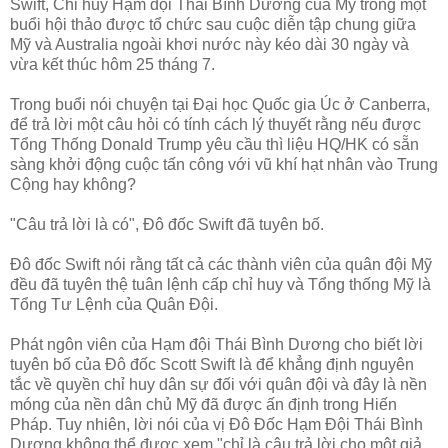
Swift, Chỉ huy Hạm đội Thái Bình Dương của Mỹ trong một
buổi hội thảo được tổ chức sau cuộc diễn tập chung giữa
Mỹ và Australia ngoài khơi nước này kéo dài 30 ngày và
vừa kết thúc hôm 25 tháng 7.
Trong buổi nói chuyện tại Đại học Quốc gia Úc ở Canberra,
để trả lời một câu hỏi có tính cách lý thuyết rằng nếu được
Tổng Thống Donald Trump yêu cầu thì liệu HQ/HK có sẵn
sàng khởi động cuộc tấn công với vũ khí hạt nhân vào Trung
Cộng hay không?
"Câu trả lời là có", Đô đốc Swift đã tuyên bố.
Đô đốc Swift nói rằng tất cả các thành viên của quân đội Mỹ
đều đã tuyên thệ tuân lệnh cấp chỉ huy và Tổng thống Mỹ là
Tổng Tư Lệnh của Quân Đội.
Phát ngôn viên của Hạm đội Thái Bình Dương cho biết lời
tuyên bố của Đô đốc Scott Swift là để khẳng định nguyên
tắc về quyền chỉ huy dân sự đối với quân đội và đây là nền
móng của nền dân chủ Mỹ đã được ấn định trong Hiến
Pháp. Tuy nhiên, lời nói của vị Đô Đốc Hạm Đội Thái Bình
Dương không thể được xem "chỉ là câu trả lời cho một giả