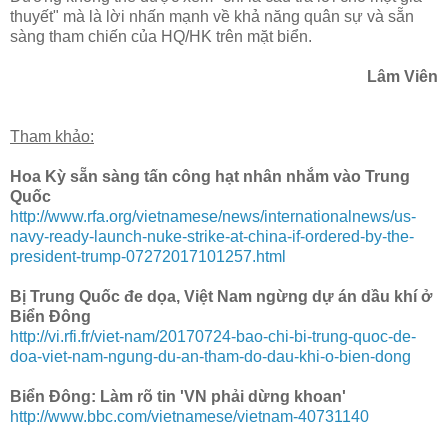
thuyết" mà là lời nhấn mạnh về khả năng quân sự và sẵn
sàng tham chiến của HQ/HK trên mặt biển.
Lâm Viên
Tham khảo:
Hoa Kỳ sẵn sàng tấn công hạt nhân nhắm vào Trung
Quốc
http://www.rfa.org/vietnamese/news/internationalnews/us-
navy-ready-launch-nuke-strike-at-china-if-ordered-by-the-
president-trump-07272017101257.html
Bị Trung Quốc đe dọa, Việt Nam ngừng dự án dầu khí ở
Biển Đông
http://vi.rfi.fr/viet-nam/20170724-bao-chi-bi-trung-quoc-de-
doa-viet-nam-ngung-du-an-tham-do-dau-khi-o-bien-dong
Biển Đông: Làm rõ tin 'VN phải dừng khoan'
http://www.bbc.com/vietnamese/vietnam-40731140