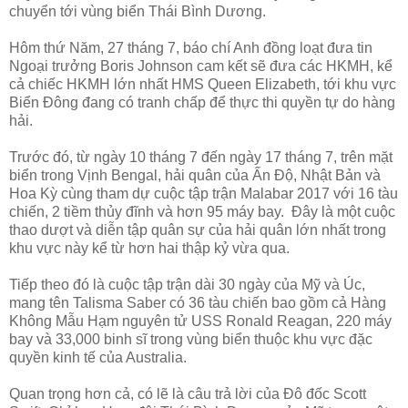
chuyển tới vùng biển Thái Bình Dương.
Hôm thứ Năm, 27 tháng 7, báo chí Anh đồng loạt đưa tin
Ngoại trưởng
Boris Johnson
cam kết sẽ đưa các HKMH, kể
cả chiếc HKMH lớn nhất HMS Queen Elizabeth, tới khu vực
Biển Đông đang có tranh chấp để thực thi quyền tự do hàng
hải.
Trước đó, từ ngày 10 tháng 7 đến ngày 17 tháng 7, trên mặt
biển trong Vịnh Bengal, hải quân của Ấn Độ, Nhật Bản và
Hoa Kỳ cùng tham dự cuộc tập trận Malabar 2017 với 16 tàu
chiến, 2 tiềm thủy đĩnh và hơn 95 máy bay. Đây là một cuộc
thao dượt và diễn tập quân sự của hải quân lớn nhất trong
khu vực này kể từ hơn hai thập kỷ vừa qua.
Tiếp theo đó là cuộc tập trận dài 30 ngày của Mỹ và Úc,
mang tên Talisma Saber có 36 tàu chiến bao gồm cả Hàng
Không Mẫu Hạm nguyên tử USS Ronald Reagan, 220 máy
bay và 33,000 binh sĩ trong vùng biển thuộc khu vực đặc
quyền kinh tế của Australia.
Quan trọng hơn cả, có lẽ là câu trả lời của Đô đốc Scott