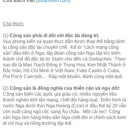
Chu Bách Việt
(
dslamvien.com
)
Chú thích:
(1)
Cộng sản phải đi đôi với độc tài đảng trị:
Vua phong kiến và quan thực dân được thay thế bằng lãnh
tụ cộng sản độc tài chuyên chế. Kể từ “cách mạng cộng
sản” đầu tiên ở Nga, tập đoàn cộng sản Nga lập tức biến
thành chế độ độc tài từ Stalin cho đến cả Gorbachev. Theo
sau đó là Mao Trạch Đông ở Trung Hoa, Kim Nhật Thành ở
Bắc Hàn, Hồ Chí Minh ở Việt Nam, Fidel Castro ở Cuba,
Pol Pot ở Cam-bốt… Rập một khuôn, đánh cùng một quẻ.
(2)
Cộng sản là đồng nghĩa của thiển cận và ngu dốt:
Cộng sản biến các quốc gia giàu có, nhiều nguyên liệu
thành nghèo khổ tận mạng, chết đói hàng loạt. Điển hình là
nước Nga dưới thời Nga Hoàng (Czar) ở đầu thế kỷ 20 vẫn
còn xuất cảng ngũ cốc sang Âu châu. Một cái rẹc! Cộng
sản Nga làm hàng triệu dân Nga chết đói vì chính sách kinh
tế chỉ huy và nông trường tập thể.