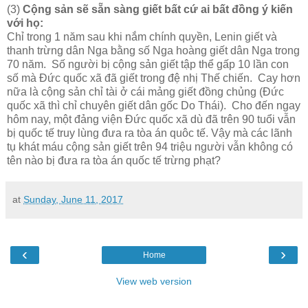
(3)
Cộng sản sẽ sẵn sàng giết bất cứ ai bất đồng ý kiến
với họ:
Chỉ trong 1 năm sau khi nắm chính quyền, Lenin giết và
thanh trừng dân Nga bằng số Nga hoàng giết dân Nga trong
70 năm. Số người bị cộng sản giết tập thể gấp 10 lần con
số mà Đức quốc xã đã giết trong đệ nhị Thế chiến. Cay hơn
nữa là cộng sản chỉ tài ở cái mảng giết đồng chủng (Đức
quốc xã thì chỉ chuyên giết dân gốc Do Thái). Cho đến ngay
hôm nay, một đảng viện Đức quốc xã dù đã trên 90 tuổi vẫn
bị quốc tế truy lùng đưa ra tòa án quôc tế. Vậy mà các lãnh
tụ khát máu cộng sản giết trên 94 triệu người vẫn không có
tên nào bị đưa ra tòa án quốc tế trừng phạt?
at
Sunday, June 11, 2017
‹
›
Home
View web version