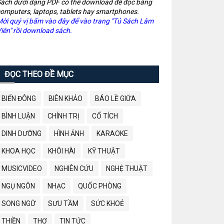
ách dưới dạng PDF có thể download để đọc bằng
omputers, laptops, tablets hay smartphones.
ời quý vị bấm vào đây để vào trang "Tủ Sách Lâm
iên" rồi download sách.
ĐỌC THEO ĐỀ MỤC
BIỂN ĐÔNG
BIÊN KHẢO
BÁO LỀ GIỮA
BÌNH LUẬN
CHÍNH TRỊ
CỔ TÍCH
DINH DƯỠNG
HÌNH ẢNH
KARAOKE
KHOA HỌC
KHÔI HÀI
KỸ THUẬT
MUSICVIDEO
NGHIÊN CỨU
NGHỆ THUẬT
NGỤ NGÔN
NHẠC
QUỐC PHÒNG
SONG NGỮ
SƯU TẦM
SỨC KHOẺ
THIỀN
THƠ
TIN TỨC