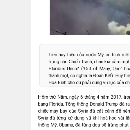
Trên huy hiệu của nước Mỹ có hình một
trưng cho Chiến Tranh, chân kia cầm một
Pluribus Unum" ("Out of Many, One" hoặ
thành một, có nghĩa là Đoàn Kết). Huy h
Hoà Bình cho dù phải dùng vũ lực của chi
H
ôm thứ Năm, ngày 6 tháng 4 năm 2017, trong
bang Florida, Tổng thống Donald Trump đã ra
chiếc máy bay của Syria đã cất cánh để ném
Syria đã từng xử dụng vũ khí hoá học vài l
thống Mỹ, Obama, đã từng doạ sẽ trừng phạt 