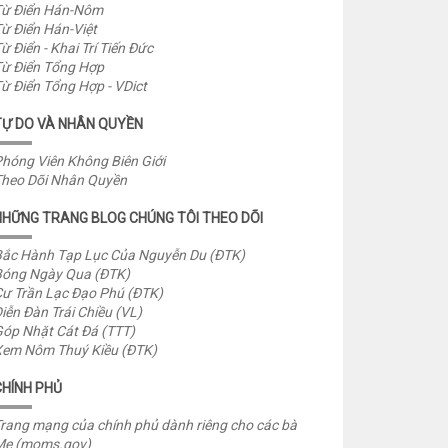
ừ Điển Hán-Nôm
ừ Điển Hán-Việt
ừ Điển - Khai Trí Tiến Đức
ừ Điển Tổng Hợp
ừ Điển Tổng Hợp - VDict
TỰ DO VÀ NHÂN QUYỀN
hóng Viên Không Biên Giới
heo Dõi Nhân Quyền
NHỮNG TRANG BLOG CHÚNG TÔI THEO DÕI
ắc Hành Tạp Lục Của Nguyễn Du (ĐTK)
óng Ngày Qua (ĐTK)
ư Trần Lạc Đạo Phú (ĐTK)
iễn Đàn Trái Chiều (VL)
óp Nhặt Cát Đá (TTT)
em Nôm Thuý Kiều (ĐTK)
CHÍNH PHỦ
rang mạng của chính phủ dành riêng cho các bà
Mẹ (moms.gov)