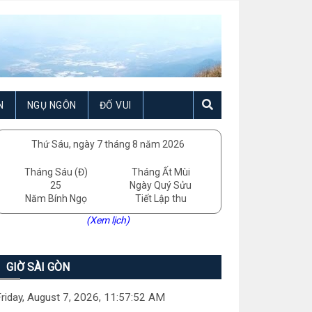
N
NGỤ NGÔN
ĐỐ VUI
Thứ Sáu, ngày 7 tháng 8 năm 2026
Tháng Sáu (Đ)
Tháng Ất Mùi
25
Ngày Quý Sửu
Năm Bính Ngọ
Tiết Lập thu
(Xem lịch)
GIỜ SÀI GÒN
riday, August 7, 2026, 11:57:53 AM