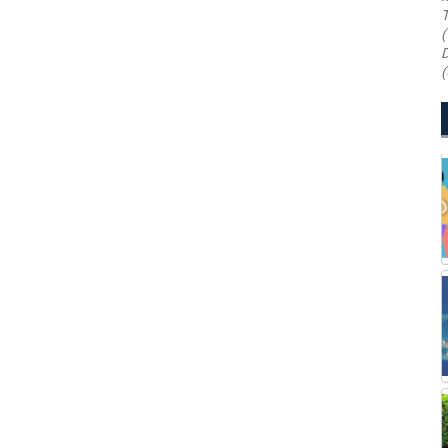
T
(
D
(