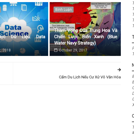
T
T
Bình Luận
T
T
T
Tham Vọng Của Trung Hoa Và
ọc Dữ Liệu: Data
Chiến Lược Biển Xanh (Blue
Water Navy Strategy)
P
, 2018
October 29, 2017
T
B
Cấm Du Lịch Nếu Cư Xử Vô Văn Hóa
B
C
D
G
X
T