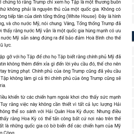
để chứng tỏ rằng Trump chỉ xem họ Tập là một thương buôn
chứ không phải là nguyên thủ của một quốc gia. Không có
òng tiếp tân của dinh tổng thống (White House). Đây là hình
êng, và cho nước Mỹ, nói chung. Vâng, Tổng thống Trump đã
ới thấy rằng nước Mỹ vẫn là một quốc gia hùng mạnh có ưu
 là nước Mỹ sẵn sàng đứng ra để bảo đảm Hoà Bình cho thế
ũ lực.
gặp gỡ với họ Tập để cho họ Tập biết rằng chính phủ Mỹ đã
tin không thèm đếm xỉa gì đến lời yêu cầu đó, thế cho nên
 tay trừng phạt. Chính phủ của ông Trump cũng đã yêu cầu
 Tập không làm gì cả thì chính phủ của ông Trump cũng sẽ
ia.
điều khiển từ các chiến hạm ngoài khơi cho thấy sức mạnh
Tuy rằng việc này không cần thiết vì tất cả lực lượng Hải
 không thể so sánh với Hải Quân Hoa Kỳ được. Nhưng điều
 thấy rằng Hoa Kỳ có thể tấn công bất cứ nơi nào trên thế
hất là những quốc gia có bờ biển để các chiến hạm của Mỹ
ng Cộng.