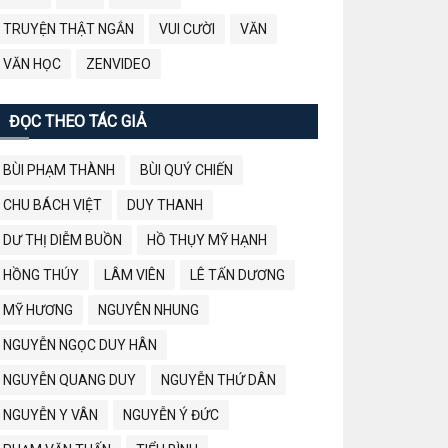
TRUYỆN THẬT NGẮN
VUI CƯỜI
VĂN
VĂN HỌC
ZENVIDEO
ĐỌC THEO TÁC GIẢ
BÙI PHẠM THÀNH
BÙI QUÝ CHIẾN
CHU BÁCH VIỆT
DUY THANH
DƯ THỊ DIỄM BUỒN
HỒ THỤY MỸ HẠNH
HỒNG THÚY
LÂM VIÊN
LÊ TẤN DƯƠNG
MỸ HƯƠNG
NGUYÊN NHUNG
NGUYỄN NGỌC DUY HÂN
NGUYỄN QUANG DUY
NGUYỄN THỨ DÂN
NGUYỄN Y VÂN
NGUYỄN Ý ĐỨC