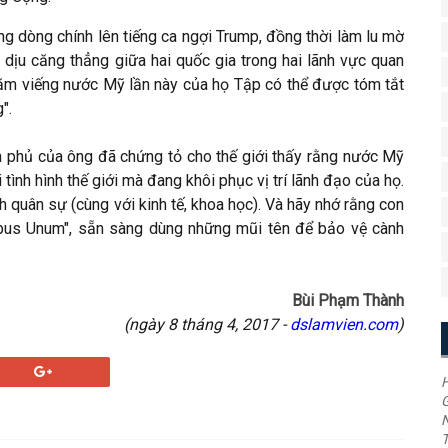
ông dòng chính lên tiếng ca ngợi Trump, đồng thời làm lu mờ
ịu căng thẳng giữa hai quốc gia trong hai lãnh vực quan
thăm viếng nước Mỹ lần này của họ Tập có thể được tóm tắt
".
h phủ của ông đã chứng tỏ cho thế giới thấy rằng nước Mỹ
nh hình thế giới mà đang khôi phục vị trí lãnh đạo của họ.
h quân sự (cùng với kinh tế, khoa học). Và hãy nhớ rằng con
ibus Unum", sẵn sàng dùng những mũi tên để bảo vệ cành
Bùi Phạm Thành
(ngày 8 tháng 4, 2017 -
dslamvien.com
)
H
G
T