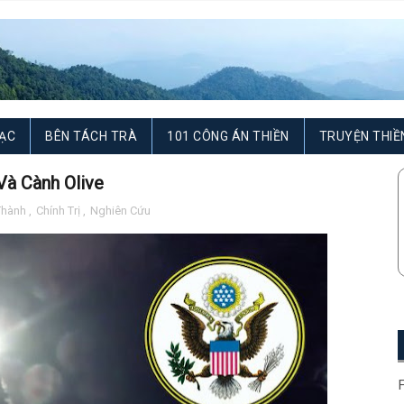
ẠC
BÊN TÁCH TRÀ
101 CÔNG ÁN THIỀN
TRUYỆN THIỀ
à Cành Olive
Thành
,
Chính Trị
,
Nghiên Cứu
F