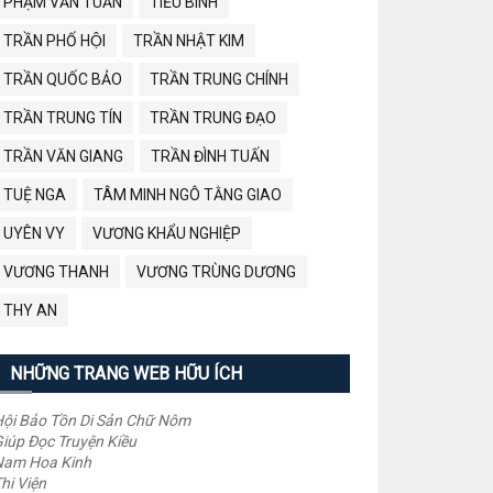
PHẠM VĂN TUẤN
TIỂU BÌNH
TRẦN PHỐ HỘI
TRẦN NHẬT KIM
TRẦN QUỐC BẢO
TRẦN TRUNG CHÍNH
TRẦN TRUNG TÍN
TRẦN TRUNG ĐẠO
TRẦN VĂN GIANG
TRẦN ĐÌNH TUẤN
TUỆ NGA
TÂM MINH NGÔ TẰNG GIAO
UYÊN VY
VƯƠNG KHẨU NGHIỆP
VƯƠNG THANH
VƯƠNG TRÙNG DƯƠNG
THY AN
NHỮNG TRANG WEB HỮU ÍCH
ội Bảo Tồn Di Sản Chữ Nôm
iúp Đọc Truyện Kiều
Nam Hoa Kinh
hi Viện