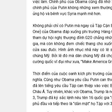
việc làm. Chính phủ của Obama cũng đã nhờ N
chính phủ của Putin không những xem thường
ủng hộ và bênh vực Syria mạnh mẽ hơn.
Không phải chỉ có Putin mà ngay cả Tập Cận 
One) của Obama đáp xuống phi trường Hàng Ch
tham dự hội nghị thượng đỉnh G20 chẳng nhữ
gia, mà còn không đem chiếc thang cho xuố
cửa sau đuôi. Hình ảnh nhục nhã này có lẽ s
chúng Mỹ. Bởi lẽ đó mà dân chúng Mỹ đã chọ
cường quốc vĩ đại như xưa, "Make America Gre
Thời điểm của cuộc oanh kích phi trường củ
nghĩa. Cũng như Obama yêu cầu Putin can thi
đã lên tiếng yêu cầu Tập can thiệp vào việc 
Châu Á. Tuy nhiên, khác với Obama, Trump là 
3, Trump đã ký sắc lệnh nêu tên 16 quốc gia 
phủ đầu và tiếp theo là "dằn mặt" họ Tập với 3