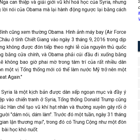
S
ga can thiệp và giải giới vũ khí hoá học của Syria, nhưng
c
 lời nói của Obama mà lại hành động ngược lại bằng cách
M
V
Bình cũng xem thường Obama. Hình ảnh máy bay (Air Force
âu ở tỉnh Chiết Giang vào ngày 3 tháng 9, 2016 trong dịp
ng không được đón tiếp theo nghi lễ của nguyên thủ quốc
ng bằng cửa chính, và Obama phải cúi đầu đi xuống bằng
ẽ không bao giờ phai mờ trong tâm trí của rất nhiều dân
n một vị Tổng thống mới có thể làm nước Mỹ trở nên một
at Again."
a Syria là một kịch bản được dàn xếp ngoạn mục và đầy ý
ệp vào chiến tranh ở Syria, Tổng thống Donald Trump cũng
Bắc Hàn chế tạo vũ khí hạt nhân và thường xuyên gây rối ở
người "dám nói, dám làm". Trước đó một tuần, ngày 31 tháng
"gian lận thương mại", trong đó có Trung Cộng như một đòn
 bài học khó nuốt: