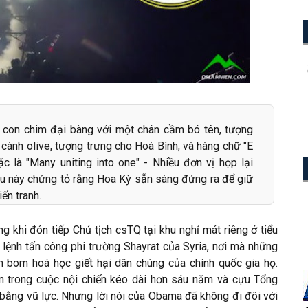
 con chim đại bàng với một chân cầm bó tên, tượng
 cành olive, tượng trưng cho Hoà Bình, và hàng chữ "E
c là "Many uniting into one" - Nhiều đơn vị họp lại
iệu này chứng tỏ rằng Hoa Kỳ sẵn sàng đứng ra để giữ
ến tranh.
 khi đón tiếp Chủ tịch csTQ tại khu nghỉ mát riêng ở tiểu
 lệnh tấn công phi trường Shayrat của Syria, nơi mà những
 bom hoá học giết hại dân chúng của chính quốc gia họ.
ần trong cuộc nội chiến kéo dài hơn sáu năm và cựu Tổng
bằng vũ lực. Nhưng lời nói của Obama đã không đi đôi với