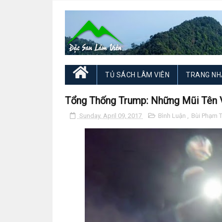
TỦ SÁCH LÂM VIÊN
TRANG NH
Tổng Thống Trump: Những Mũi Tên V
Sunday, April 09, 2017
Bình Luận
,
Bùi Phạm 