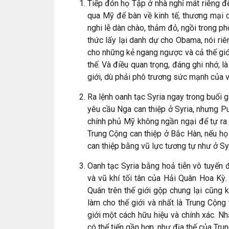
Tiếp đón họ Tập ở nhà nghỉ mát riêng 
qua Mỹ để bàn về kinh tế, thương mại 
nghi lễ dàn chào, thảm đỏ, ngồi trong ph
thức lấy lại danh dự cho Obama, nói ri
cho những kẻ ngang ngược và cả thế gi
thế. Và điều quan trọng, đáng ghi nhớ,
giới, dù phải phô trương sức mạnh của v
Ra lệnh oanh tạc Syria ngay trong buổi 
yêu cầu Nga can thiệp ở Syria, nhưng Pu
chính phủ Mỹ không ngần ngại để tự ra
Trung Cộng can thiệp ở Bắc Hàn, nếu họ
can thiệp bằng vũ lực tương tự như ở Syr
Oanh tạc Syria bằng hoả tiễn vô tuyến 
và vũ khí tối tân của Hải Quân Hoa Kỳ. 
Quân trên thế giới gộp chung lại cũng
làm cho thế giới và nhất là Trung Cộng
giới một cách hữu hiệu và chính xác. N
có thể tiến gần hơn, như địa thế của Tru