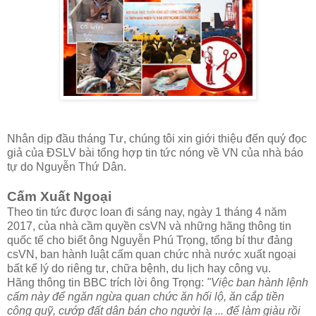
Nhân dịp đầu tháng Tư, chúng tôi xin giới thiệu đến quý đọc
giả của ĐSLV bài tổng hợp tin tức nóng về VN của nhà báo
tự do Nguyễn Thứ Dân.
Cấm Xuất Ngoại
Theo tin tức được loan đi sáng nay, ngày 1 tháng 4 năm
2017, của nhà cầm quyền csVN và những hãng thông tin
quốc tế cho biết ông Nguyễn Phú Trọng, tổng bí thư đảng
csVN, ban hành luật cấm quan chức nhà nước xuất ngoại
bất kể lý do riêng tư, chữa bệnh, du lịch hay công vụ.
Hãng thông tin BBC trích lời ông Trọng:
"Việc ban hành lệnh
cấm này để ngăn ngừa quan chức ăn hối lộ, ăn cắp tiền
công quỹ, cướp đất dân bán cho người lạ ... để làm giàu rồi