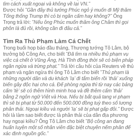
tìm cách xuất ngoại và không về lại VN."
Được hỏi
"Gần đây thủ tướng Phúc ngỏ ý muốn đi Mỹ thăm
Tổng thống Trump thì có bị ngăn cấm hay không?"
Ông
Trọng trả lời:
"Nếu ông Phúc muốn thăm ông Châm thì gọi
phôn là đủ rồi, không cần đi đâu cả."
Tìm Ra Thủ Phạm Làm Cá Chết
Trong buổi họp báo đầu tháng, Thượng tướng Tô Lâm, bộ
trưởng bộ Công An, cho biết
"Đã tìm ra nhiều thủ phạm vụ
việc cá chết ở Vũng Áng, Hà Tĩnh đồng thời sẽ có biện pháp
ngăn ngừa và trừng phạt."
Trả lời câu hỏi của Reuters về thủ
phạm và ngăn ngừa thì ông Tô Lâm cho biết
"Thủ phạm là
những người dân và du khách 'lạ' đi tắm biển rồi 'thải' xuống
biển gây độc hại cho cá. Để phòng ngừa thì từ nay các bảng
cấm 'tè' sẽ có thêm hình minh hoạ và đề thêm cấm 'thải'
bằng 2 ngôn ngữ Việt và Hoa. Nếu bị bắt quả tang vi phạm
thì sẽ bị phạt từ 50.000 đến 500.000 đồng tuỳ theo số lượng
phân thải. Ngoại kiều và người 'lạ' sẽ bị phạt gấp đôi."
Được
hỏi là làm sao biết được là phân thải của dân địa phương
hay ngoại kiều? Ông Tô Lâm cho biết
"Bộ công an đang
huấn luyện một số nhân viên đặc biệt chuyên nếm phân để
xác định nguồn gốc."