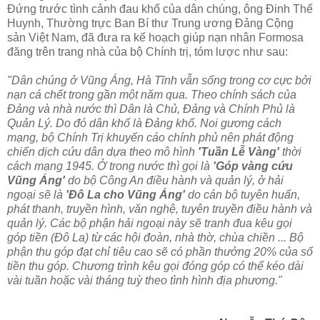
Đứng trước tình cảnh đau khổ của dân chúng, ông Đinh Thế
Huynh, Thường trực Ban Bí thư Trung ương Đảng Cộng
sản Việt Nam, đã đưa ra kế hoạch giúp nạn nhân Formosa
đăng trên trang nhà của bộ Chính trị, tóm lược như sau:
"Dân chúng ở Vũng Áng, Hà Tĩnh vẫn sống trong cơ cực bởi
nạn cá chết trong gần một năm qua. Theo chính sách của
Đảng và nhà nước thì Dân là Chủ, Đảng và Chính Phủ là
Quản Lý. Do đó dân khổ là Đảng khổ. Noi gương cách
mạng, bộ Chính Trị khuyến cáo chính phủ nên phát động
chiến dịch cứu dân dựa theo mô hình
'Tuần Lễ Vàng'
thời
cách mạng 1945. Ở trong nước thì gọi là
'Góp vàng cứu
Vũng Áng'
do bộ Công An điều hành và quản lý, ở hải
ngoại sẽ là
'Đô La cho Vũng Áng'
do cán bộ tuyên huấn,
phát thanh, truyền hình, văn nghệ, tuyên truyền điều hành và
quản lý. Các bộ phận hải ngoại này sẽ tranh đua kêu gọi
góp tiền (Đô La) từ các hội đoàn, nhà thờ, chùa chiền ... Bộ
phận thu góp đạt chỉ tiêu cao sẽ có phần thưởng 20% của số
tiền thu góp. Chương trình kêu gọi đóng góp có thể kéo dài
vài tuần hoặc vài tháng tuỳ theo tình hình địa phương."