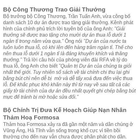
Bộ Công Thương Trao Giải Thưởng
Bộ trưởng bộ Công Thương, Trần Tuấn Anh, vừa công bố
danh sách 10 dự án được trao tặng giải thưởng. Kênh phát
hình của chính phủ trích lời tuyên bố của ông Anh:
"Giải
thưởng sẽ được trao tặng cho mười dự án thua lỗ dưới 1
ngàn tỉ trong năm vừa qua."
Ông nói
"Dự án của nước ta
luôn luôn thua lỗ, có khi lên đến hàng trăm ngàn tỉ. Thế cho
nên thua lỗ dưới 1 ngàn tỉ là đáng khuyến khích và thăng
thưởng."
Trả lời câu hỏi của phóng viên đài RFA về lý do
thua lỗ, ông Anh cho biết
"Quản trị Dự án của chúng ta giỏi
nhất thế giới. Tuy nhiên sổ sách về tài chính chi thu lại ghi
bằng bút chì nên dễ bị mờ và dễ tẩy xoá đưa đến việc thua
lỗ. Để khắc phục khó khăn này thì từ nay về sau tất cả các
giấy tờ tài chính của dự án đều nhất quyết ghi chép bằng bút
mực để tránh bị mờ hoặc sửa đổi."
Bộ Chính Trị Đưa Kế Hoạch Giúp Nạn Nhân
Thảm Hoạ Formosa
Thảm hoạ Formosa xảy ra đã gần một năm và dân chúng ở
Vũng Áng, Hà Tĩnh vẫn sống trong khổ cực vì tiền bồi
thường cho đến nay vẫn chưa được phân phát cho dân.