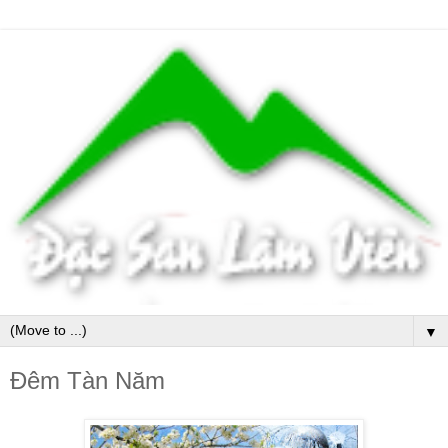
▼
Đêm Tàn Năm