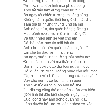
Đêm dừng quân khi gió báo tàn đông:
“Anh xa nhà, đời lính mãi phiêu bồng
Thôi tết đến tạm dừng chân lữ thứ
Ba ngày tết chiến trường im tiếng súng
Không hành quân, thôi lùng địch mật khu
Tạm giã từ những thung lũng sa mù
Anh đóng cửa, tìm quên bằng giấc ngủ
Mua bánh rượu, vui một mình cũng đủ
Và thư nhiều anh sẽ viết cho em
Để thôi hờn, sao tin mãi bặt tin
Anh chơi mãi nên quên hoài em gái…”
Em chả tin đâu, anh mà thế ấy
Ba ngày xuân lính thường thật nhiều nơi
Đón chúa xuân với má thắm môi cười
Bên nhịp bước dập dìu bao người ngọc
Hội quán Phượng Hoàng nhạc còn mời mọc
“Người quen” nhiều, anh đóng cửa sao yên?
Vậy cho nên… có lẽ… tại anh quên
Thư viết lúc đang buồn anh nói thế!
“… Nhưng cũng thể anh đón xuân ven biển
(Đời lính thì đâu biết chuyện ngày mai)
Cuối đông này anh đóng quân nơi đây
Làng duyên hải, người dân nghèo xơ xác