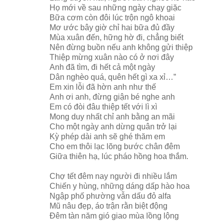
Họ mới về sau những ngày chạy giặc
Bữa cơm còn đôi lúc trộn ngô khoai
Mơ ước bây giờ chỉ hai bữa đủ đầy
Mùa xuân đến, hững hờ đi, chẳng biết
Nên đừng buồn nếu anh không gửi thiệp
Thiệp mừng xuân nào có ở nơi đây
Anh đã tìm, đi hết cả một ngày
Dân nghèo quá, quên hết gì xa xỉ…”
Em xin lỗi đã hờn anh như thế
Anh ơi anh, đừng giận bé nghe anh
Em có đòi đâu thiệp tết với lì xì
Mong duy nhất chỉ anh bằng an mãi
Cho một ngày anh dừng quân trở lại
Kỳ phép dài anh sẽ ghé thăm em
Cho em thôi lạc lõng bước chân đêm
Giữa thiên hạ, lúc pháo hồng hoa thắm.
Chợ tết đêm nay người đi nhiều lắm
Chiến y hùng, những dáng dấp hào hoa
Ngập phố phường vẫn dấu đỏ alfa
Mũ nâu đẹp, áo trận rằn biệt động
Đêm tàn năm gió giao mùa lồng lộng