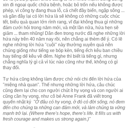
xin đi ngoại quốc chữa bệnh, hoặc bỏ trốn nếu không được
phép, vì công ty đang thua lỗ, cá chết đầy biển, ngập sông ...
và gần đây lại có lời hứa là sẽ không có những cuộc chúc
tết, biếu quà quan lớn rình rang, vĩ đại không thua gì những
đám cưới hỏi trong năm mới, và một lần nữa, hứa hẹn sẽ
giảm ... tham nhũng! Dân đen trong nước đã nghe những lời
hứa này trên 40 năm nay rồi, nên chẳng ai thèm để ý. Có lẽ
nghe những lời hứa "cuội" này thường xuyên quá nên
chúng giống như tiếng xe bóp kèn, tiếng ếch kêu ban chiều
hay tiếng dế kêu về đêm. Nghe thì biết là tiếng gì, nhưng
chẳng nghĩa lý gì cả vì lúc nào cũng như thế, không có gì
thay đổi.
Tự hứa cũng không làm được chứ nói chi đến lời hứa của
"miệng nhà quan". Thế nhưng những lời hứa, câu chúc
cũng đem lại cho con người chút ít hy vọng và con người ai
cũng cần hy vọng, như cô bé Anne Frank đã viết trong
quyển nhật ký
"Ở đâu có hy vọng, ở đó có đời sống, nó đem
đến cho chúng ta những can đảm mới, và làm chúng ta vững
mạnh trở lại. (Where there's hope, there's life. It fills us with
fresh courage and makes us strong again.)"