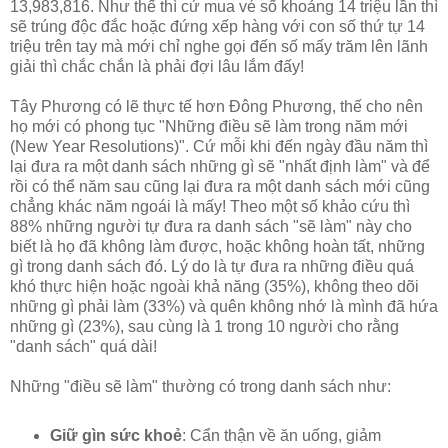
13,983,816. Như thế thì cứ mua vé số khoảng 14 triệu lần thì
sẽ trúng độc đắc hoặc đứng xếp hàng với con số thứ tự 14
triệu trên tay mà mới chỉ nghe gọi đến số mấy trăm lên lãnh
giải thì chắc chắn là phải đợi lâu lắm đấy!
Tây Phương có lẽ thực tế hơn Đông Phương, thế cho nên
họ mới có phong tục "Những điều sẽ làm trong năm mới
(New Year Resolutions)". Cứ mỗi khi đến ngày đầu năm thì
lại đưa ra một danh sách những gì sẽ "nhất định làm" và để
rồi có thể năm sau cũng lại đưa ra một danh sách mới cũng
chẳng khác năm ngoái là mấy! Theo một số khảo cứu thì
88% những người tự đưa ra danh sách "sẽ làm" này cho
biết là họ đã không làm được, hoặc không hoàn tất, những
gì trong danh sách đó. Lý do là tự đưa ra những điều quá
khó thực hiện hoặc ngoài khả năng (35%), không theo dõi
những gì phải làm (33%) và quên không nhớ là mình đã hứa
những gì (23%), sau cùng là 1 trong 10 người cho rằng
"danh sách" quá dài!
Những "điều sẽ làm" thường có trong danh sách như:
Giữ gìn sức khoẻ
: Cẩn thận về ăn uống, giảm