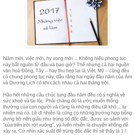
N
ăm mới, việc mới, hy vọng mới ... Không hiểu phong tục
này bắt nguồn từ đâu và bao giờ? Thế nhưng cả hai nguồn
văn hoá Đông, Tây -- hay thu hẹp lại là Việt, Mỹ -- cũng đều
có chung phong tục này, dẫu rằng hai ngày đầu năm của Âm
và Dương Lịch có khi cách nhau cả hai tháng trời.
Hầu hết những câu chúc tụng đầu năm đều có ý nghĩa về
sức khoẻ và tài lộc. Phải chăng đó là ước muốn thông
thường của con người và cũng là những điều rất khó ... tự
nhiên mà có. Lẽ dĩ nhiên là cũng có những trường hợp bỗng
dưng trở nên giàu như trúng số độc đắc, được so sánh với
"của trên trời rớt xuống", và hiển nhiên là chuyện không dễ
xảy ra. Cứ nhìn xác suất để trúng độc đắc thì sẽ thấy là 1 /