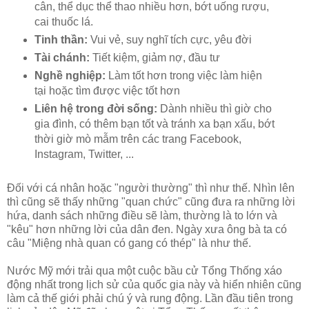
cân, thể dục thể thao nhiều hơn, bớt uống rượu,
cai thuốc lá.
Tinh thần:
Vui vẻ, suy nghĩ tích cực, yêu đời
Tài chánh:
Tiết kiệm, giảm nợ, đầu tư
Nghề nghiệp:
Làm tốt hơn trong việc làm hiện
tại hoặc tìm được việc tốt hơn
Liên hệ trong đời sống:
Dành nhiều thì giờ cho
gia đình, có thêm bạn tốt và tránh xa bạn xấu, bớt
thời giờ mò mẫm trên các trang Facebook,
Instagram, Twitter, ...
Đối với cá nhân hoặc "người thường" thì như thế. Nhìn lên
thì cũng sẽ thấy những "quan chức" cũng đưa ra những lời
hứa, danh sách những điều sẽ làm, thường là to lớn và
"kêu" hơn những lời của dân đen. Ngày xưa ông bà ta có
câu "Miệng nhà quan có gang có thép" là như thế.
Nước Mỹ mới trải qua một cuộc bầu cử Tổng Thống xáo
động nhất trong lịch sử của quốc gia này và hiển nhiên cũng
làm cả thế giới phải chú ý và rung động. Lần đầu tiên trong