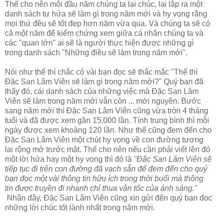
Thế cho nên mỗi đầu năm chúng ta lại chúc, lại lập ra một
danh sách tự hứa sẽ làm gì trong năm mới và hy vọng rằng
mọi thứ đều sẽ tốt đẹp hơn năm vừa qua. Và chúng ta sẽ có
cả một năm để kiểm chứng xem giữa cá nhân chúng ta và
các "quan lớn" ai sẽ là người thực hiện được những gì
trong danh sách "Những điều sẽ làm trong năm mới".
Nói như thế thì chắc có vài bạn đọc sẽ thắc mắc "Thế thì
Đặc San Lâm Viên sẽ làm gì trong năm mới?" Quý bạn đã
thấy đó, cái danh sách của những việc mà Đặc San Lâm
Viên sẽ làm trong năm mới vẫn còn ... mới nguyên. Bước
sang năm mới thì Đặc San Lâm Viên cũng vừa tròn 4 tháng
tuổi và đã được xem gần 15,000 lần. Tính trung bình thì mỗi
ngày được xem khoảng 120 lần. Như thế cũng đem đến cho
Đặc San Lâm Viên một chút hy vọng về con đường tương
lai rộng mở trước mặt. Thế cho nên nếu cần phải viết lên đó
một lời hứa hay một hy vọng thì đó là
"Đặc San Lâm Viên sẽ
tiếp tục đi trên con đường đã vạch sẵn để đem đến cho quý
bạn đọc một vài thông tin hữu ích trong thời buổi mà thông
tin được truyền đi nhanh chỉ thua vận tốc của ánh sáng."
Nhân đây, Đặc San Lâm Viên cũng xin gửi đến quý bạn đọc
những lời chúc tốt lành nhất trong năm mới.