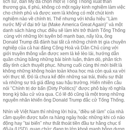
lịch sử, dân Mỹ đã chọn một vị Tổng Thống xuất thân
thương gia, tỉ phú, không có một ngày kinh nghiệm làm việc
cho chính phủ và được xem là không có một chút kinh
nghiệm nào về chính trị. Thế nhưng với khẩu hiệu "Làm
nước Mỹ vĩ đại trở lại (Make America Great Again)" và một
danh sách hàng chục điều sẽ làm khi trở thành Tổng Thống
cùng với những lời tuyên bố mạnh bạo, nẩy lửa, ông
Donald Trump đã đánh bại tất cả những chính trị gia chuyên
nghiệp của cả hai đảng Cộng Hoà và Dân Chủ cùng với
giới truyền thông vẫn được xem là kẻ lèo lái, hướng dẫn
quần chúng bằng những bài bình luận, thăm dò, phân tích
đầy tính cách thuyết phục. Nhưng cuối cùng thì mới biết là
không những không hoàn toàn khoa học mà còn quá xa vời
với thực tế. Đó là chưa kể đến những sai trái, thiếu sự thật
và những sự trả giá đằng sau hậu trường. Hiển nhiên câu
nói "Chính trị dơ bẩn (Dirty Politics)" được phô bày rõ nghĩa
trong kỳ bầu cử vừa qua. Có lẽ đó cũng là một trong những
nguyên nhân khiến ông Donald Trump đắc cử Tổng Thống.
Nhìn về Việt Nam thì những lời hứa, "điều sẽ làm" của nhà
cầm quyền được tuôn ra hàng ngày hoặc những khi có náo
động hay "tai biến" như thất thoát tiền đầu tư hằng chục tỉ
đô-la (USD), quan chức đang to lớn khoẻ mạnh bỗng dưng