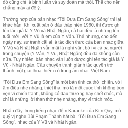
đó cũng chỉ là bình luận và suy đoán mà thôi. Thế cho nên
chẳng mấy ai để ý.
Trường hợp của bản nhạc “Tôi Đưa Em Sang Sông” thì lại
khác hẳn. Khi xuất bản ở đầu thập niên 1960, thì được ghi
tên tác giả là Y Vũ và Nhật Ngân, cả hai đều là những tên
tuổi mới, với Y Vũ là em của Y Vân. Thế nhưng, cho đến
ngày nay, sự tranh cãi ai là tác đích thực của bản nhạc giữa
Y Vũ và Nhật Ngân vẫn mãi là nghi vấn, bởi vì cả ba người
trong chuyện (Y Vân, Y Vũ, Nhật Ngân) đều đã không còn
nữa. Tuy nhiên, bản nhạc vẫn luôn được ghi tên tác giả là Y
Vũ - Nhật Ngân. Câu chuyện tranh giành tác quyền trở
thành một giai thoại hiếm có trong âm nhạc Việt Nam.
“Tôi Đưa Em Sang Sông” là một bản tình ca thời chiến, với
âm điệu nhẹ nhàng, thiết tha, mô tả một cuộc tình không trọn
vẹn vì chiến tranh, không có đau thương hay chết chóc, mà
chỉ là những lời than thở nhẹ nhàng, thay vì trách móc.
Nhân đây, trong tiếng nhạc đệm Karaoke của Kim Quy, mời
quý vị nghe Bùi Phạm Thành hát bài “Tôi Đưa Em Sang
Sông”, nhạc của Y Vũ và Nhật Ngân.