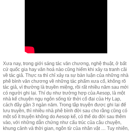
Xưa nay, trong giới sáng tác văn chương, nghệ thuật, ở bất
cứ quốc gia hay văn hoá nào cũng hiếm khi xảy ra tranh cãi
về tác giả. Thực ra thì chỉ xảy ra sự bàn luận của những nhà
phê bình văn chương về những tác phẩm xưa cổ, không rõ
tác giả, vì thường là truyền miệng, rồi rất nhiều năm sau mới
có người ghi lại. Thí dụ như trường hợp của Aesop, là một
nhà kể chuyện ngụ ngôn sống từ thời cổ đại của Hy Lạp,
cách đây gần 3 ngàn năm. Trong tập truyện được ghi lại để
lưu truyền, thì nhiều nhà phê bình đời sau cho rằng cũng có
một số ít truyện không do Aesop kể, có thể do đời sau thêm
vào, với những dẫn chứng như cấu trúc của câu chuyện,
khung cảnh và thời gian, ngôn từ của nhân vật … Tuy nhiên,