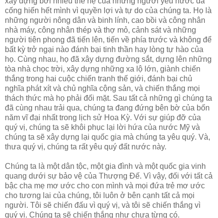
xây dựng bởi nhiều thế hệ của những người yêu nước đã
cống hiến hết mình vì quyền lợi và tự do của chúng ta. Họ là
những người nông dân và binh lính, cao bồi và công nhân
nhà máy, công nhân thép và thợ mỏ, cảnh sát và những
người tiên phong đã tiến lên, tiến về phía trước và không để
bất kỳ trở ngại nào đánh bại tinh thần hay lòng tự hào của
họ. Cùng nhau, họ đã xây dựng đường sắt, dựng lên những
tòa nhà chọc trời, xây dựng những xa lộ lớn, giành chiến
thắng trong hai cuộc chiến tranh thế giới, đánh bại chủ
nghĩa phát xít và chủ nghĩa cộng sản, và chiến thắng mọi
thách thức mà họ phải đối mặt. Sau tất cả những gì chúng ta
đã cùng nhau trải qua, chúng ta đang đứng bên bờ của bốn
năm vĩ đại nhất trong lịch sử Hoa Kỳ. Với sự giúp đỡ của
quý vị, chúng ta sẽ khôi phục lại lời hứa của nước Mỹ và
chúng ta sẽ xây dựng lại quốc gia mà chúng ta yêu quý. Và,
thưa quý vị, chúng ta rất yêu quý đất nước này.
Chúng ta là một dân tộc, một gia đình và một quốc gia vinh
quang dưới sự bảo vệ của Thượng Đế. Vì vậy, đối với tất cả
bậc cha mẹ mơ ước cho con mình và mọi đứa trẻ mơ ước
cho tương lai của chúng, tôi luôn ở bên cạnh tất cả mọi
người. Tôi sẽ chiến đấu vì quý vị, và tôi sẽ chiến thắng vì
quý vị. Chúng ta sẽ chiến thắng như chưa từng có.