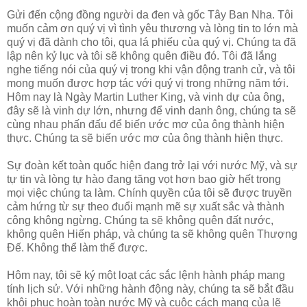
Gửi đến cộng đồng người da đen và gốc Tây Ban Nha. Tôi
muốn cảm ơn quý vị vì tình yêu thương và lòng tin to lớn mà
quý vị đã dành cho tôi, qua lá phiếu của quý vị. Chúng ta đã
lập nên kỷ lục và tôi sẽ không quên điều đó. Tôi đã lắng
nghe tiếng nói của quý vị trong khi vận động tranh cử, và tôi
mong muốn được hợp tác với quý vị trong những năm tới.
Hôm nay là Ngày Martin Luther King, và vinh dự của ông,
đây sẽ là vinh dự lớn, nhưng để vinh danh ông, chúng ta sẽ
cùng nhau phấn đấu để biến ước mơ của ông thành hiện
thực. Chúng ta sẽ biến ước mơ của ông thành hiện thực.
Sự đoàn kết toàn quốc hiện đang trở lại với nước Mỹ, và sự
tự tin và lòng tự hào đang tăng vọt hơn bao giờ hết trong
mọi việc chúng ta làm. Chính quyền của tôi sẽ được truyền
cảm hứng từ sự theo đuổi mạnh mẽ sự xuất sắc và thành
công không ngừng. Chúng ta sẽ không quên đất nước,
không quên Hiến pháp, và chúng ta sẽ không quên Thượng
Đế. Không thể làm thế được.
Hôm nay, tôi sẽ ký một loạt các sắc lệnh hành pháp mang
tính lịch sử. Với những hành động này, chúng ta sẽ bắt đầu
khôi phục hoàn toàn nước Mỹ và cuộc cách mạng của lẽ