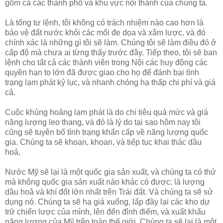
gồm cả các thành phố và khu vực nội thành của chúng ta.
Là tổng tư lệnh, tôi không có trách nhiệm nào cao hơn là
bảo vệ đất nước khỏi các mối đe dọa và xâm lược, và đó
chính xác là những gì tôi sẽ làm. Chúng tôi sẽ làm điều đó ở
cấp độ mà chưa ai từng thấy trước đây. Tiếp theo, tôi sẽ ban
lệnh cho tất cả các thành viên trong Nội các huy động các
quyền hạn to lớn đã được giao cho họ để đánh bại tình
trạng lạm phát kỷ lục, và nhanh chóng hạ thấp chi phí và giá
cả.
Cuộc khủng hoảng lạm phát là do chi tiêu quá mức và giá
năng lượng leo thang, và đó là lý do tại sao hôm nay tôi
cũng sẽ tuyên bố tình trạng khẩn cấp về năng lượng quốc
gia. Chúng ta sẽ khoan, khoan, và tiếp tục khai thác dầu
hoả.
Nước Mỹ sẽ lại là một quốc gia sản xuất, và chúng ta có thứ
mà không quốc gia sản xuất nào khác có được: là lượng
dầu hoả và khí đốt lớn nhất trên Trái đất. Và chúng ta sẽ sử
dụng nó. Chúng ta sẽ hạ giá xuống, lấp đầy lại các kho dự
trữ chiến lược của mình, lên đến đỉnh điểm, và xuất khẩu
năng lượng của Mỹ trên toàn thế giới. Chúng ta sẽ lại là một