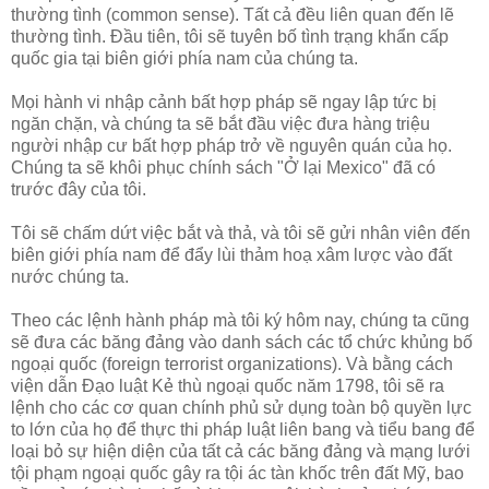
thường tình (common sense). Tất cả đều liên quan đến lẽ
thường tình. Đầu tiên, tôi sẽ tuyên bố tình trạng khẩn cấp
quốc gia tại biên giới phía nam của chúng ta.
Mọi hành vi nhập cảnh bất hợp pháp sẽ ngay lập tức bị
ngăn chặn, và chúng ta sẽ bắt đầu việc đưa hàng triệu
người nhập cư bất hợp pháp trở về nguyên quán của họ.
Chúng ta sẽ khôi phục chính sách "Ở lại Mexico" đã có
trước đây của tôi.
Tôi sẽ chấm dứt việc bắt và thả, và tôi sẽ gửi nhân viên đến
biên giới phía nam để đẩy lùi thảm hoạ xâm lược vào đất
nước chúng ta.
Theo các lệnh hành pháp mà tôi ký hôm nay, chúng ta cũng
sẽ đưa các băng đảng vào danh sách các tổ chức khủng bố
ngoại quốc (foreign terrorist organizations). Và bằng cách
viện dẫn Đạo luật Kẻ thù ngoại quốc năm 1798, tôi sẽ ra
lệnh cho các cơ quan chính phủ sử dụng toàn bộ quyền lực
to lớn của họ để thực thi pháp luật liên bang và tiểu bang để
loại bỏ sự hiện diện của tất cả các băng đảng và mạng lưới
tội phạm ngoại quốc gây ra tội ác tàn khốc trên đất Mỹ, bao