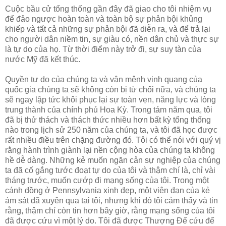
Cuộc bầu cử tổng thống gần đây đã giao cho tôi nhiệm vụ
để đảo ngược hoàn toàn và toàn bộ sự phản bội khủng
khiếp và tất cả những sự phản bội đã diễn ra, và để trả lại
cho người dân niềm tin, sự giàu có, nền dân chủ và thực sự
là tự do của họ. Từ thời điểm này trở đi, sự suy tàn của
nước Mỹ đã kết thúc.
Quyền tự do của chúng ta và vận mệnh vinh quang của
quốc gia chúng ta sẽ không còn bị từ chối nữa, và chúng ta
sẽ ngay lập tức khôi phục lại sự toàn vẹn, năng lực và lòng
trung thành của chính phủ Hoa Kỳ. Trong tám năm qua, tôi
đã bị thử thách và thách thức nhiều hơn bất kỳ tổng thống
nào trong lịch sử 250 năm của chúng ta, và tôi đã học được
rất nhiều điều trên chặng đường đó. Tôi có thể nói với quý vị
rằng hành trình giành lại nền cộng hòa của chúng ta không
hề dễ dàng. Những kẻ muốn ngăn cản sự nghiệp của chúng
ta đã cố gắng tước đoạt tự do của tôi và thậm chí là, chỉ vài
tháng trước, muốn cướp đi mạng sống của tôi. Trong một
cánh đồng ở Pennsylvania xinh đẹp, một viên đạn của kẻ
ám sát đã xuyên qua tai tôi, nhưng khi đó tôi cảm thấy và tin
rằng, thậm chí còn tin hơn bây giờ, rằng mạng sống của tôi
đã được cứu vì một lý do. Tôi đã được Thượng Đế cứu để