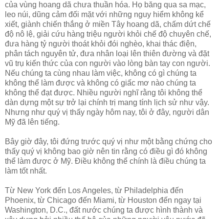
của vùng hoang dã chưa thuần hóa. Họ băng qua sa mạc,
leo núi, dũng cảm đối mặt với những nguy hiểm không kể
xiết, giành chiến thắng ở miền Tây hoang dã, chấm dứt chế
độ nô lệ, giải cứu hàng triệu người khỏi chế độ chuyên chế,
đưa hàng tỷ người thoát khỏi đói nghèo, khai thác điện,
phân tách nguyên tử, đưa nhân loại lên thiên đường và đặt
vũ trụ kiến ​​thức của con người vào lòng bàn tay con người.
Nếu chúng ta cùng nhau làm việc, không có gì chúng ta
không thể làm được và không có giấc mơ nào chúng ta
không thể đạt được. Nhiều người nghĩ rằng tôi không thể
dàn dựng một sự trở lại chính trị mang tính lịch sử như vậy.
Nhưng như quý vị thấy ngày hôm nay, tôi ở đây, người dân
Mỹ đã lên tiếng.
Bây giờ đây, tôi đứng trước quý vị như một bằng chứng cho
thấy quý vị không bao giờ nên tin rằng có điều gì đó không
thể làm được ở Mỹ. Điều không thể chính là điều chúng ta
làm tốt nhất.
Từ New York đến Los Angeles, từ Philadelphia đến
Phoenix, từ Chicago đến Miami, từ Houston đến ngay tại
Washington, D.C., đất nước chúng ta được hình thành và