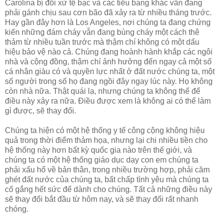
Carolina bị đối xử tệ bạc và các tiểu bang khác vẫn đang
phải gánh chịu sau cơn bão đã xảy ra từ nhiều tháng trước.
Hay gần đây hơn là Los Angeles, nơi chúng ta đang chứng
kiến ​​những đám cháy vẫn đang bùng cháy một cách thê
thảm từ nhiều tuần trước mà thậm chí không có một dấu
hiệu bảo vệ nào cả. Chúng đang hoành hành khắp các ngôi
nhà và cộng đồng, thậm chí ảnh hưởng đến ngay cả một số
cá nhân giàu có và quyền lực nhất ở đất nước chúng ta, một
số người trong số họ đang ngồi đây ngay lúc này. Họ không
còn nhà nữa. Thật quái lạ, nhưng chúng ta không thể để
điều này xảy ra nữa. Điều được xem là không ai có thể làm
gì được, sẽ thay đổi.
Chúng ta hiện có một hệ thống y tế công cộng không hiệu
quả trong thời điểm thảm họa, nhưng lại chi nhiều tiền cho
hệ thống này hơn bất kỳ quốc gia nào trên thế giới, và
chúng ta có một hệ thống giáo dục dạy con em chúng ta
phải xấu hổ về bản thân, trong nhiều trường hợp, phải căm
ghét đất nước của chúng ta, bất chấp tình yêu mà chúng ta
cố gắng hết sức để dành cho chúng. Tất cả những điều này
sẽ thay đổi bắt đầu từ hôm nay, và sẽ thay đổi rất nhanh
chóng.