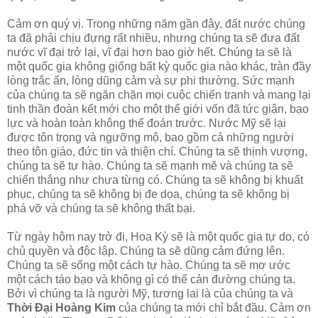
Cảm ơn quý vị. Trong những năm gần đây, đất nước chúng
ta đã phải chịu đựng rất nhiều, nhưng chúng ta sẽ đưa đất
nước vĩ đại trở lại, vĩ đại hơn bao giờ hết. Chúng ta sẽ là
một quốc gia không giống bất kỳ quốc gia nào khác, tràn đầy
lòng trắc ẩn, lòng dũng cảm và sự phi thường. Sức mạnh
của chúng ta sẽ ngăn chặn mọi cuộc chiến tranh và mang lại
tinh thần đoàn kết mới cho một thế giới vốn đã tức giận, bạo
lực và hoàn toàn không thể đoán trước. Nước Mỹ sẽ lại
được tôn trọng và ngưỡng mộ, bao gồm cả những người
theo tôn giáo, đức tin và thiện chí. Chúng ta sẽ thịnh vượng,
chúng ta sẽ tự hào. Chúng ta sẽ mạnh mẽ và chúng ta sẽ
chiến thắng như chưa từng có. Chúng ta sẽ không bị khuất
phục, chúng ta sẽ không bị đe dọa, chúng ta sẽ không bị
phá vỡ và chúng ta sẽ không thất bại.
Từ ngày hôm nay trở đi, Hoa Kỳ sẽ là một quốc gia tự do, có
chủ quyền và độc lập. Chúng ta sẽ dũng cảm đứng lên.
Chúng ta sẽ sống một cách tự hào. Chúng ta sẽ mơ ước
một cách táo bạo và không gì có thể cản đường chúng ta.
Bởi vì chúng ta là người Mỹ, tương lai là của chúng ta và
Thời Đại Hoàng Kim
của chúng ta mới chỉ bắt đầu. Cảm ơn