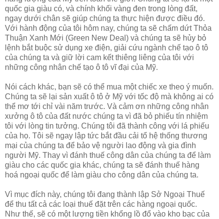
quốc gia giàu có, và chính khối vàng đen trong lòng đất,
ngay dưới chân sẽ giúp chúng ta thực hiện được điều đó.
Với hành động của tôi hôm nay, chúng ta sẽ chấm dứt Thỏa
Thuận Xanh Mới (Green New Deal) và chúng ta sẽ hủy bỏ
lệnh bắt buộc sử dụng xe điện, giải cứu ngành chế tạo ô tô
của chúng ta và giữ lời cam kết thiêng liêng của tôi với
những công nhân chế tạo ô tô vĩ đại của Mỹ.
Nói cách khác, bạn sẽ có thể mua một chiếc xe theo ý muốn.
Chúng ta sẽ lại sản xuất ô tô ở Mỹ với tốc độ mà không ai có
thể mơ tới chỉ vài năm trước. Và cảm ơn những công nhân
xưởng ô tô của đất nước chúng ta vì đã bỏ phiếu tín nhiệm
tôi với lòng tin tưởng. Chúng tôi đã thành công với lá phiếu
của họ. Tôi sẽ ngay lập tức bắt đầu cải tổ hệ thống thương
mại của chúng ta để bảo vệ người lao động và gia đình
người Mỹ. Thay vì đánh thuế công dân của chúng ta để làm
giàu cho các quốc gia khác, chúng ta sẽ đánh thuế hàng
hoá ngoại quốc để làm giàu cho công dân của chúng ta.
Vì mục đích này, chúng tôi đang thành lập Sở Ngoại Thuế
để thu tất cả các loại thuế đặt trên các hàng ngoại quốc.
Như thế, sẽ có một lượng tiền khổng lồ đổ vào kho bạc của