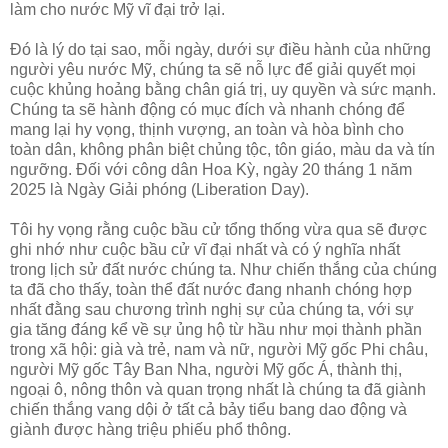
làm cho nước Mỹ vĩ đại trở lại.
Đó là lý do tại sao, mỗi ngày, dưới sự điều hành của những
người yêu nước Mỹ, chúng ta sẽ nỗ lực để giải quyết mọi
cuộc khủng hoảng bằng chân giá trị, uy quyền và sức mạnh.
Chúng ta sẽ hành động có mục đích và nhanh chóng để
mang lại hy vọng, thịnh vượng, an toàn và hòa bình cho
toàn dân, không phân biệt chủng tộc, tôn giáo, màu da và tín
ngưỡng. Đối với công dân Hoa Kỳ, ngày 20 tháng 1 năm
2025 là Ngày Giải phóng (Liberation Day).
Tôi hy vọng rằng cuộc bầu cử tổng thống vừa qua sẽ được
ghi nhớ như cuộc bầu cử vĩ đại nhất và có ý nghĩa nhất
trong lịch sử đất nước chúng ta. Như chiến thắng của chúng
ta đã cho thấy, toàn thể đất nước đang nhanh chóng hợp
nhất đằng sau chương trình nghị sự của chúng ta, với sự
gia tăng đáng kể về sự ủng hộ từ hầu như mọi thành phần
trong xã hội: già và trẻ, nam và nữ, người Mỹ gốc Phi châu,
người Mỹ gốc Tây Ban Nha, người Mỹ gốc Á, thành thị,
ngoại ô, nông thôn và quan trọng nhất là chúng ta đã giành
chiến thắng vang dội ở tất cả bảy tiểu bang dao động và
giành được hàng triệu phiếu phổ thông.