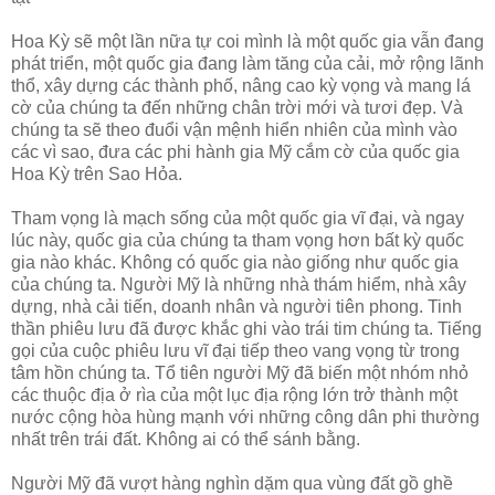
Hoa Kỳ sẽ một lần nữa tự coi mình là một quốc gia vẫn đang
phát triển, một quốc gia đang làm tăng của cải, mở rộng lãnh
thổ, xây dựng các thành phố, nâng cao kỳ vọng và mang lá
cờ của chúng ta đến những chân trời mới và tươi đẹp. Và
chúng ta sẽ theo đuổi vận mệnh hiển nhiên của mình vào
các vì sao, đưa các phi hành gia Mỹ cắm cờ của quốc gia
Hoa Kỳ trên Sao Hỏa.
Tham vọng là mạch sống của một quốc gia vĩ đại, và ngay
lúc này, quốc gia của chúng ta tham vọng hơn bất kỳ quốc
gia nào khác. Không có quốc gia nào giống như quốc gia
của chúng ta. Người Mỹ là những nhà thám hiểm, nhà xây
dựng, nhà cải tiến, doanh nhân và người tiên phong. Tinh
thần phiêu lưu đã được khắc ghi vào trái tim chúng ta. Tiếng
gọi của cuộc phiêu lưu vĩ đại tiếp theo vang vọng từ trong
tâm hồn chúng ta. Tổ tiên người Mỹ đã biến một nhóm nhỏ
các thuộc địa ở rìa của một lục địa rộng lớn trở thành một
nước cộng hòa hùng mạnh với những công dân phi thường
nhất trên trái đất. Không ai có thể sánh bằng.
Người Mỹ đã vượt hàng nghìn dặm qua vùng đất gồ ghề