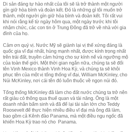
Di sản đáng tự hào nhất của tôi sẽ là trở thành một người
gìn giữ hòa bình và đoàn kết. Đó là những gì tôi muốn trở
thành, một người gìn giữ hòa bình và đoàn kết. Tôi rất vui
khi nói rằng kể từ ngày hôm qua, một ngày trước khi tôi
nhậm chức, các con tin ở Trung Đông đã trở về nhà với gia
đình của họ.
Cảm ơn quý vị. Nước Mỹ sẽ giành lại vị thế xứng đáng là
quốc gia vĩ đại nhất, hùng mạnh nhất, được kính trọng nhất
trên trái đất, truyền cảm hứng cho sự kính nể và ngưỡng mộ
của toàn thế giới. Một thời gian ngắn nữa, chúng ta sẽ đổi
tên Vịnh Mexico thành Vịnh Hoa Kỳ, và chúng ta sẽ khôi
phục tên của một vị tổng thống vĩ đại, William McKinley, cho
Núi McKinley, nơi cái tên đó luôn thuộc về ngọn núi đó.
Tổng thống McKinley đã làm cho đất nước chúng ta trở nên
rất giàu có thông qua thuế quan và tài năng. Ông là một
doanh nhân bẩm sinh và đã để lại tài sản lớn cho Teddy
Roosevelt để thực hiện nhiều điều vĩ đại mà ông đã làm,
bao gồm cả Kênh đào Panama, mà một điều ngu ngốc đã
khiến Hoa Kỳ trao nó cho Panama.