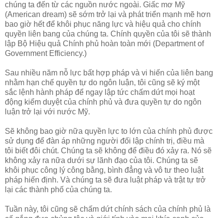
chúng ta đến từ các nguồn nước ngoài. Giấc mơ Mỹ
(American dream) sẽ sớm trở lại và phát triển mạnh mẽ hơn
bao giờ hết để khôi phục năng lực và hiệu quả cho chính
quyền liên bang của chúng ta. Chính quyền của tôi sẽ thành
lập Bộ Hiệu quả Chính phủ hoàn toàn mới (Department of
Government Efficiency.)
Sau nhiều năm nỗ lực bất hợp pháp và vi hiến của liên bang
nhằm hạn chế quyền tự do ngôn luận, tôi cũng sẽ ký một
sắc lệnh hành pháp để ngay lập tức chấm dứt mọi hoạt
động kiểm duyệt của chính phủ và đưa quyền tự do ngôn
luận trở lại với nước Mỹ.
Sẽ không bao giờ nữa quyền lực to lớn của chính phủ được
sử dụng để đàn áp những người đối lập chính trị, điều mà
tôi biết đôi chút. Chúng ta sẽ không để điều đó xảy ra. Nó sẽ
không xảy ra nữa dưới sự lãnh đạo của tôi. Chúng ta sẽ
khôi phục công lý công bằng, bình đẳng và vô tư theo luật
pháp hiến định. Và chúng ta sẽ đưa luật pháp và trật tự trở
lại các thành phố của chúng ta.
Tuần này, tôi cũng sẽ chấm dứt chính sách của chính phủ là