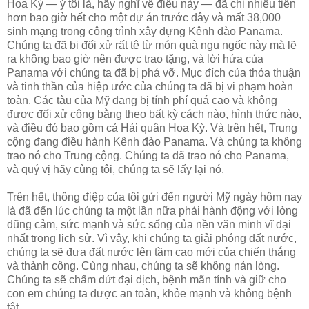
Hoa Kỳ — ý tôi là, hãy nghĩ về điều này — đã chi nhiều tiền
hơn bao giờ hết cho một dự án trước đây và mất 38,000
sinh mạng trong công trình xây dựng Kênh đào Panama.
Chúng ta đã bị đối xử rất tệ từ món quà ngu ngốc này mà lẽ
ra không bao giờ nên được trao tặng, và lời hứa của
Panama với chúng ta đã bị phá vỡ. Mục đích của thỏa thuận
và tinh thần của hiệp ước của chúng ta đã bị vi phạm hoàn
toàn. Các tàu của Mỹ đang bị tính phí quá cao và không
được đối xử công bằng theo bất kỳ cách nào, hình thức nào,
và điều đó bao gồm cả Hải quân Hoa Kỳ. Và trên hết, Trung
cộng đang điều hành Kênh đào Panama. Và chúng ta không
trao nó cho Trung cộng. Chúng ta đã trao nó cho Panama,
và quý vị hãy cùng tôi, chúng ta sẽ lấy lại nó.
Trên hết, thông điệp của tôi gửi đến người Mỹ ngày hôm nay
là đã đến lúc chúng ta một lần nữa phải hành động với lòng
dũng cảm, sức mạnh và sức sống của nền văn minh vĩ đại
nhất trong lịch sử. Vì vậy, khi chúng ta giải phóng đất nước,
chúng ta sẽ đưa đất nước lên tầm cao mới của chiến thắng
và thành công. Cùng nhau, chúng ta sẽ không nản lòng.
Chúng ta sẽ chấm dứt đại dịch, bệnh mãn tính và giữ cho
con em chúng ta được an toàn, khỏe mạnh và không bệnh
tật