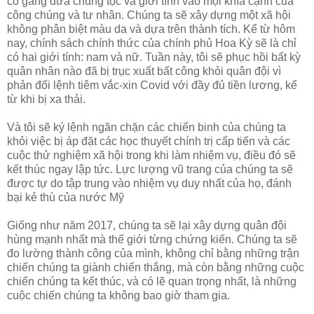
cố gắng đưa chủng tộc và giới tính vào mọi khía cạnh của
công chúng và tư nhân. Chúng ta sẽ xây dựng một xã hội
không phân biệt màu da và dựa trên thành tích. Kể từ hôm
nay, chính sách chính thức của chính phủ Hoa Kỳ sẽ là chỉ
có hai giới tính: nam và nữ. Tuần này, tôi sẽ phục hồi bất kỳ
quân nhân nào đã bị trục xuất bất công khỏi quân đội vì
phản đối lệnh tiêm vắc-xin Covid với đầy đủ tiền lương, kể
từ khi bị xa thải.
Và tôi sẽ ký lệnh ngăn chặn các chiến binh của chúng ta
khỏi việc bị áp đặt các học thuyết chính trị cấp tiến và các
cuộc thử nghiệm xã hội trong khi làm nhiệm vụ, điều đó sẽ
kết thúc ngay lập tức. Lực lượng vũ trang của chúng ta sẽ
được tự do tập trung vào nhiệm vụ duy nhất của họ, đánh
bại kẻ thù của nước Mỹ
Giống như năm 2017, chúng ta sẽ lại xây dựng quân đội
hùng mạnh nhất mà thế giới từng chứng kiến. Chúng ta sẽ
đo lường thành công của mình, không chỉ bằng những trận
chiến chúng ta giành chiến thắng, mà còn bằng những cuộc
chiến chúng ta kết thúc, và có lẽ quan trọng nhất, là những
cuộc chiến chúng ta không bao giờ tham gia.