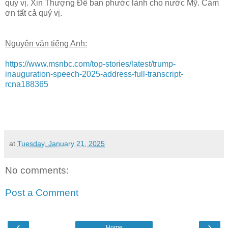
quý vị. Xin Thượng Đế ban phước lành cho nước Mỹ. Cảm
ơn tất cả quý vị.
Nguyên văn tiếng Anh:
https://www.msnbc.com/top-stories/latest/trump-
inauguration-speech-2025-address-full-transcript-
rcna188365
at
Tuesday, January 21, 2025
No comments:
Post a Comment
‹
›
Home