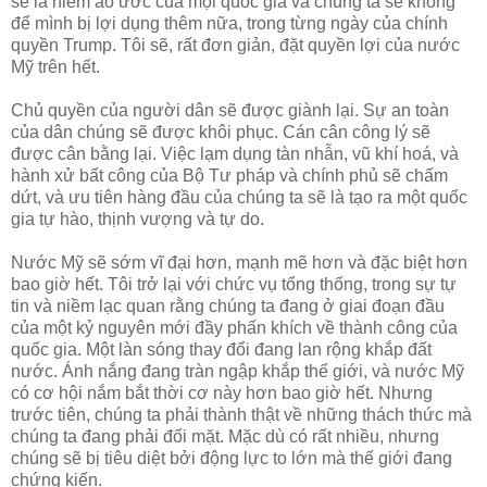
sẽ là niềm ao ước của mọi quốc gia và chúng ta sẽ không
để mình bị lợi dụng thêm nữa, trong từng ngày của chính
quyền Trump. Tôi sẽ, rất đơn giản, đặt quyền lợi của nước
Mỹ trên hết.
Chủ quyền của người dân sẽ được giành lại. Sự an toàn
của dân chúng sẽ được khôi phục. Cán cân công lý sẽ
được cân bằng lại. Việc lạm dụng tàn nhẫn, vũ khí hoá, và
hành xử bất công của Bộ Tư pháp và chính phủ sẽ chấm
dứt, và ưu tiên hàng đầu của chúng ta sẽ là tạo ra một quốc
gia tự hào, thịnh vượng và tự do.
Nước Mỹ sẽ sớm vĩ đại hơn, mạnh mẽ hơn và đặc biệt hơn
bao giờ hết. Tôi trở lại với chức vụ tổng thống, trong sự tự
tin và niềm lạc quan rằng chúng ta đang ở giai đoạn đầu
của một kỷ nguyên mới đầy phấn khích về thành công của
quốc gia. Một làn sóng thay đổi đang lan rộng khắp đất
nước. Ánh nắng đang tràn ngập khắp thế giới, và nước Mỹ
có cơ hội nắm bắt thời cơ này hơn bao giờ hết. Nhưng
trước tiên, chúng ta phải thành thật về những thách thức mà
chúng ta đang phải đối mặt. Mặc dù có rất nhiều, nhưng
chúng sẽ bị tiêu diệt bởi động lực to lớn mà thế giới đang
chứng kiến.