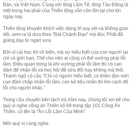
Bản, và Việt Nam. Cùng với tông Lâm Tế, tông Tào Động là
một trong hai phái của Thiền tông vẫn còn tồn tại cho tới
ngày nay.
Thiền tông khuyến khích việc dùng trí suy xét và không gian
dối, xem ra là dựa theo “Bát Chánh Đạo” mà đức Phật đã
giảng dạy từ ngàn xưa.
Bởi vì cái học thì vô biên, mà sự hiểu biết của con người lại
chỉ có giới hạn. Thế cho nên ai cũng có thể vướng phải lỗi
lầm. Điều quan trọng là khi vướng phải lỗi lầm thì có can
đảm để nhận lỗi và học hỏi để sửa đổi hay không mà thôi.
Thành ngữ có câu “Chỉ có người hiểu biết, có thiện tâm mới
can đảm chấp nhận lỗi lầm, còn kẻ tiểu nhân thì tìm cách đổ
lỗi cho người khác."
Trong câu chuyện bên tách trà hôm nay, chúng tôi xin kể cho
quý vị nghe công án Thiền số 69 trong tập 101 Công Án
Thiền, có tên là “Ăn Lỗi Lầm Của Mình".
Mời quý vị cùng nghe.