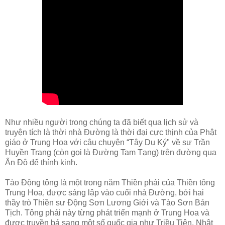
Như nhiều người trong chúng ta đã biết qua lịch sử và
truyện tích là thời nhà Đường là thời đại cực thịnh của Phật
giáo ở Trung Hoa với câu chuyện “Tây Du Ký" về sư Trần
Huyền Trang (còn gọi là Đường Tam Tạng) trên đường qua
Ấn Độ để thỉnh kinh.
Tào Động tông là một trong năm Thiền phái của Thiền tông
Trung Hoa, được sáng lập vào cuối nhà Đường, bởi hai
thầy trò Thiền sư Động Sơn Lương Giới và Tào Sơn Bản
Tịch. Tông phái này từng phát triển mạnh ở Trung Hoa và
được truyền bá sang một số quốc gia như Triều Tiên, Nhật