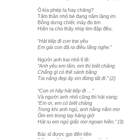
Ô kìa phép lạ hay chăng?
Tấm thân nhỏ bé đang nằm lặng im
Bỗng dưng chiếc máy đo tim
Hiện ra cho thấy nhịp tim đập đều.
“Hát tiếp đi con trai yêu
Em gái con đã ra điều lắng nghe.”
Người anh trai nhỏ tỉ tê:
“Anh yêu em lắm, em thì biết chăng
Chẳng gì có thể sánh bằng
Tia nắng đẹp ấy xin đừng tắt đi.” (2)
“Con ơi hãy hát tiếp đi …”
Và người anh nhỏ cũng thì hát vang:
“Em ơi, em có biết chăng
Trong khi anh ngủ, anh hằng nằm mơ
Ôm em trong tay hàng giờ
Hát ru em ngủ giấc mơ ngoan hiền.” (3)
Bác sĩ được gọi đến liền