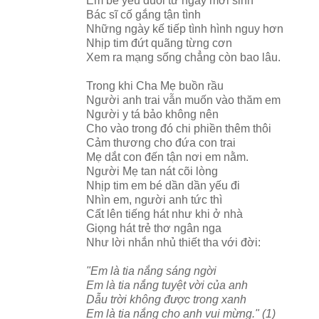
Em bé yếu đuối từ ngày mới sinh
Bác sĩ cố gắng tận tình
Những ngày kế tiếp tình hình nguy hơn
Nhịp tim đứt quãng từng cơn
Xem ra mạng sống chẳng còn bao lâu.
Trong khi Cha Mẹ buồn rầu
Người anh trai vẫn muốn vào thăm em
Người y tá bảo không nên
Cho vào trong đó chi phiền thêm thôi
Cảm thương cho đứa con trai
Mẹ dắt con đến tận nơi em nằm.
Người Mẹ tan nát cõi lòng
Nhịp tim em bé dần dần yếu đi
Nhìn em, người anh tức thì
Cất lên tiếng hát như khi ở nhà
Giọng hát trẻ thơ ngân nga
Như lời nhắn nhủ thiết tha với đời:
"Em là tia nắng sáng ngời
Em là tia nắng tuyệt vời của anh
Dẫu trời không được trong xanh
Em là tia nắng cho anh vui mừng." (1)