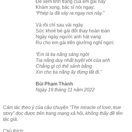
Để xem tình trạng của em gái này
Khám xong, bác sĩ nói ngay:
“Phép lạ đã xảy ra ngay nơi này.”
Và rồi chỉ sau vài ngày
Sức khoẻ bé gái đổi thay hoàn toàn
Ngày ngày người anh hát vang
Ru cho em gái trên giường nghỉ ngơi:
“Em là tia nắng sáng ngời
Tia nắng duy nhất tuyệt vời của anh
Chẳng gì có thể sánh bằng
Xin cho tia nắng ấy đừng tắt đi."
Bùi Phạm Thành
Ngày 19 tháng 11 năm 2022
Cảm tác theo ý của câu chuyện “The miracle of love, true
story” đọc được trên trang mạng xã hội, không thấy đề tên
tác giả.
Chú thích: