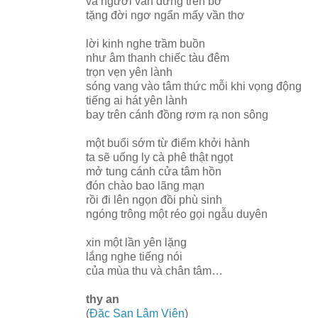
và người vẫn đứng trên bờ
tặng đời ngơ ngẩn mấy vần thơ
lời kinh nghe trầm buồn
như âm thanh chiếc tàu đêm
trọn vẹn yên lành
sóng vang vào tâm thức mỗi khi vọng động
tiếng ai hát yên lành
bay trên cánh đồng rơm rạ non sông
một buổi sớm từ điểm khởi hành
ta sẽ uống ly cà phê thật ngọt
mở tung cánh cửa tâm hồn
đón chào bao lãng mạn
rồi đi lên ngọn đồi phù sinh
ngóng trông một réo gọi ngẫu duyên
xin một lần yên lặng
lắng nghe tiếng nói
của mùa thu và chân tâm…
thy an
(
Đặc San Lâm Viên
)