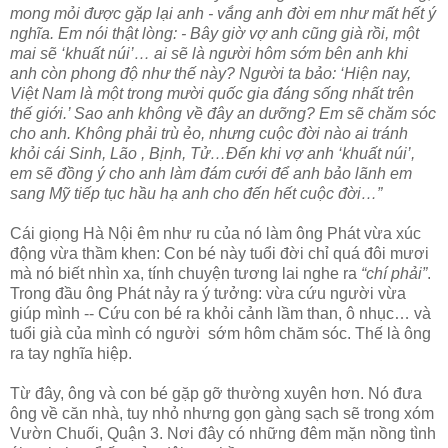
mong mỏi được gặp lại anh - vắng anh đời em như mất hết ý
nghĩa. Em nói thật lòng: - Bây giờ vợ anh cũng già rồi, một
mai sẽ ‘khuất núi’… ai sẽ là người hôm sớm bên anh khi
anh còn phong độ như thế này? Người ta bảo: ‘Hiện nay,
Việt Nam là một trong mười quốc gia đáng sống nhất trên
thế giới.’ Sao anh không về đây an dưỡng? Em sẽ chăm sóc
cho anh. Không phải trù ẻo, nhưng cuộc đời nào ai tránh
khỏi cái Sinh, Lão , Bịnh, Tử…Đến khi vợ anh ‘khuất núi’,
em sẽ đồng ý cho anh làm đám cưới để anh bảo lãnh em
sang Mỹ tiếp tục hầu hạ anh cho đến hết cuộc đời…”
Cái giọng Hà Nội êm như ru của nó làm ông Phát vừa xúc
động vừa thầm khen: Con bé này tuổi đời chỉ quá đôi mươi
mà nó biết nhìn xa, tính chuyện tương lai nghe ra
“chí phải”
.
Trong đầu ông Phát nảy ra ý tưởng: vừa cứu người vừa
giúp mình -- Cứu con bé ra khỏi cảnh lầm than, ô nhục… và
tuổi già của mình có người sớm hôm chăm sóc. Thế là ông
ra tay nghĩa hiệp.
Từ đây, ông và con bé gặp gỡ thường xuyên hơn. Nó đưa
ông về căn nhà, tuy nhỏ nhưng gọn gàng sạch sẽ trong xóm
Vườn Chuối, Quận 3. Nơi đây có những đêm mặn nồng tình