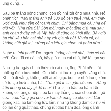
ung dung…
Sau ba tháng sống chung, con bồ nhí xúi ông mua nhà. Nó
phân tích: “
Mỗi tháng anh trả 500 đô tiền thuê nhà, em thấy
‘xót’ quá! Như tiền cột canh chim. Chi bằng mua cái nhà để
giữ vốn. Nhà cửa Sài Gòn mỗi ngày một tăng giá, mai sau
anh chán ở đây trở về Mỹ, bán đi cũng có khối tiền. Bây giờ
bà chủ kêu bán cái nhà này với giá rất hời. Vì già cả, bả
không biết giá thị trường nên kêu giá chưa tới phân nửa.
"
Nghe ra “
chí phải!
” Đời người “
sống có cái nhà, thác có cái
mồ
”. Ông đã có cái mồ, bây giờ mua cái nhà, thế là trọn vẹn.
Nhưng từ ngày chính thức có cái nhà, ông Phát nếm trải
những điều bực mình: Con bồ nhí thường xuyên vắng nhà.
Khi nó đi vắng, không biết ai xúi giục bọn trẻ nhỏ trong xóm
cứ tụ tập trước nhà, hát: “
Trâu già thích gặm cỏ non – Răng
trên không có lấy gì để nhai
” (Trời sinh trâu bò hàm trên
không có răng). Tiếp theo là mấy thằng choai choai đến gõ
cửa, bảo: “
Ông già cho vài trăm đi uống cà phê coi.
” Cái
giọng xấc láo làm ông tức lắm, nhưng không dám cự nự vì
có lần ông quát tháo, chúng rút dao hăm dọa, ông đành