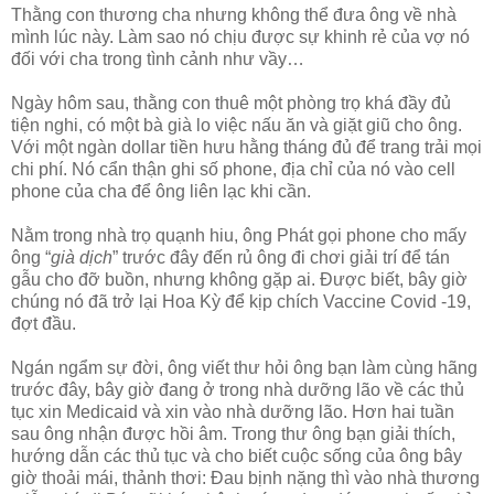
Thằng con thương cha nhưng không thể đưa ông về nhà
mình lúc này. Làm sao nó chịu được sự khinh rẻ của vợ nó
đối với cha trong tình cảnh như vầy…
Ngày hôm sau, thằng con thuê một phòng trọ khá đầy đủ
tiện nghi, có một bà già lo việc nấu ăn và giặt giũ cho ông.
Với một ngàn dollar tiền hưu hằng tháng đủ để trang trải mọi
chi phí. Nó cẩn thận ghi số phone, địa chỉ của nó vào cell
phone của cha để ông liên lạc khi cần.
Nằm trong nhà trọ quạnh hiu, ông Phát gọi phone cho mấy
ông “
già dịch
” trước đây đến rủ ông đi chơi giải trí để tán
gẫu cho đỡ buồn, nhưng không gặp ai. Được biết, bây giờ
chúng nó đã trở lại Hoa Kỳ để kịp chích Vaccine Covid -19,
đợt đầu.
Ngán ngẩm sự đời, ông viết thư hỏi ông bạn làm cùng hãng
trước đây, bây giờ đang ở trong nhà dưỡng lão về các thủ
tục xin Medicaid và xin vào nhà dưỡng lão. Hơn hai tuần
sau ông nhận được hồi âm. Trong thư ông bạn giải thích,
hướng dẫn các thủ tục và cho biết cuộc sống của ông bây
giờ thoải mái, thảnh thơi: Đau bịnh nặng thì vào nhà thương