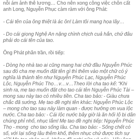
nỗi ám ảnh thê lương… Cho nên xong công việc chôn cất
anh Long, Nguyễn Phục càm ràm với ông Phát:
- Cái tên của ông thiệt là ác ôn! Làm tôi mang họa lây…
- Do cái giọng Nghệ An nặng chình chịch cuả hắn, chứ đâu
phải do cái tên của tao.
Ông Phát phân trần, rồi tiếp:
- Dòng họ nhà tao ai cũng mang hai chữ đầu Nguyễn Phúc
sau đó cha mẹ muốn đặt tên gì thì thêm vào một chữ có ý
nghĩa là thành tên như Nguyễn Phúc Lạc, Nguyễn Phúc
Lộc, Nguyễn Phúc Thọ…v…v…Theo lời cha tao kể: “Khi
sinh ra, mẹ tao muốn đặt cho tao cái tên Nguyễn Phúc Tài –
mong sau này tao có nhiều tiền. Cha tao bảo: - Giàu chưa
chắc đã sướng. Mẹ tao đề nghị tên khác: Nguyễn Phúc Lộc
– mong cho tao sau này làm quan - được hưởng ơn vua lộc
nước. Cha tao bảo: - Cái lộc nước bây giờ là ăn hối lộ bị dân
chúng phỉ nhổ, nhục lắm! Mẹ tao đề nghị tiếp: Nguyễn Phúc
Thọ - mong cho tao sống lâu. Cha tao bảo: - Sống chết có
số, với lại sống lâu thêm khổ, thêm nhục chứ được tích sự