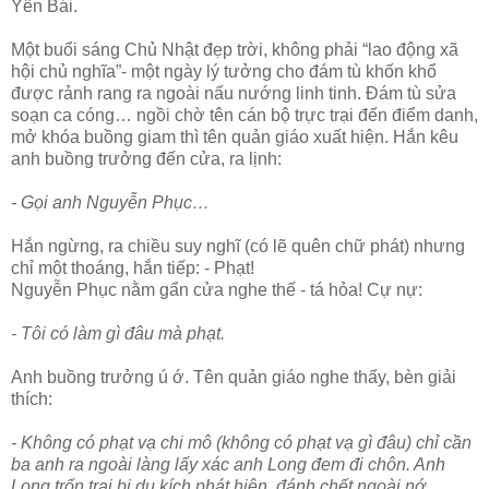
Yên Bái.
Một buổi sáng Chủ Nhật đẹp trời, không phải “lao động xã
hội chủ nghĩa”- một ngày lý tưởng cho đám tù khốn khổ
được rảnh rang ra ngoài nấu nướng linh tinh. Đám tù sửa
soạn ca cóng… ngồi chờ tên cán bộ trực trại đến điểm danh,
mở khóa buồng giam thì tên quản giáo xuất hiện. Hắn kêu
anh buồng trưởng đến cửa, ra lịnh:
- Gọi anh Nguyễn Phục…
Hắn ngừng, ra chiều suy nghĩ (có lẽ quên chữ phát) nhưng
chỉ một thoáng, hắn tiếp: - Phạt!
Nguyễn Phục nằm gẩn cửa nghe thế - tá hỏa! Cự nự:
- Tôi có làm gì đâu mà phạt.
Anh buồng trưởng ú ớ. Tên quản giáo nghe thấy, bèn giải
thích:
- Không có phạt vạ chi mô (không có phạt vạ gì đâu) chỉ cần
ba anh ra ngoài làng lấy xác anh Long đem đi chôn. Anh
Long trốn trại bị du kích phát hiện, đánh chết ngoài nớ…