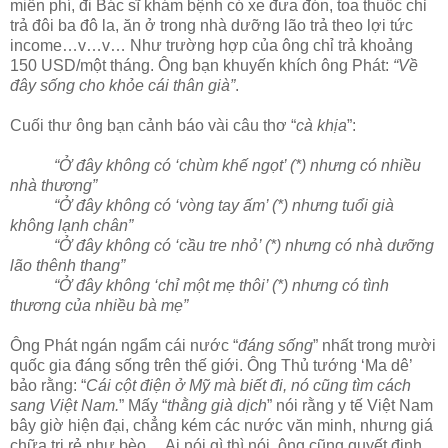
miễn phí, đi Bác sĩ khám bệnh có xe đưa đón, toa thuốc chỉ
trả đôi ba đô la, ăn ở trong nhà dưỡng lão trả theo lợi tức
income…v…v… Như trường hợp của ông chỉ trả khoảng
150 USD/một tháng. Ông bạn khuyến khích ông Phát:
“Về
đây sống cho khỏe cái thân già”
.
Cuối thư ông bạn cảnh báo vài câu thơ “
cà khịa
”:
“Ở đây không có ‘chùm khế ngọt’ (*) nhưng có nhiều
nhà thương”
“Ở đây không có ‘vòng tay ấm’ (*) nhưng tuổi già
không lạnh chân”
“Ở đây không có ‘cầu tre nhỏ’ (*) nhưng có nhà dưỡng
lão thênh thang”
“Ở đây không ‘chỉ một mẹ thôi’ (*) nhưng có tình
thương của nhiều bà mẹ”
Ông Phát ngán ngẩm cái nước “
đáng sống
” nhất trong mười
quốc gia đáng sống trên thế giới. Ông Thủ tướng ‘Ma dê’
bảo rằng: “
Cái cột điện ở Mỹ mà biết đi, nó cũng tìm cách
sang Việt Nam.
” Mấy “
thằng già dịch
” nói rằng y tế Việt Nam
bây giờ hiện đại, chẳng kém các nước văn minh, nhưng giá
chữa trị rẻ như bèo… Ai nói gì thì nói, ông cũng quyết định