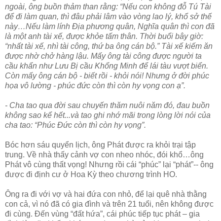
ngoài, ông buồn thảm than rằng: “Nếu con không đỗ Tú Tài
để đi làm quan, thì đâu phải lâm vào vòng lao lý, khổ sở thế
này…Nếu làm lính Địa phương quân, Nghĩa quân thì con đã
là một anh tài xế, được khỏe tấm thân. Thời buổi bây giờ:
“nhất tài xế, nhì tài công, thứ ba ông cán bộ.” Tài xế kiếm ăn
được nhờ chở hàng lậu. Mấy ông tài công được người ta
cầu khẩn như Lưu Bị cầu Khổng Minh để lái tàu vượt biển.
Còn mấy ông cán bộ - biết rồi - khỏi nói! Nhưng ở đời phúc
họa vô lường - phúc đức còn thì còn hy vọng con ạ”.
- Cha tao qua đời sau chuyến thăm nuôi năm đó, đau buồn
không sao kể hết...và tao ghi nhớ mãi trong lòng lời nói của
cha tao: “Phúc Đức còn thì còn hy vọng”.
Bóc hơn sáu quyển lịch, ông Phát được ra khỏi trại tập
trung. Về nhà thấy cảnh vợ con nheo nhóc, đói khổ…ông
Phát vô cùng thất vọng! Nhưng rồi cái “phúc” lại “phát”-- ông
được đi định cư ở Hoa Kỳ theo chương trình HO.
Ông ra đi với vợ và hai đứa con nhỏ, để lại quê nhà thằng
con cả, vì nó đã có gia đình và trên 21 tuổi, nên không được
đi cùng. Đến vùng “đất hứa”, cái phúc tiếp tục phát – gia