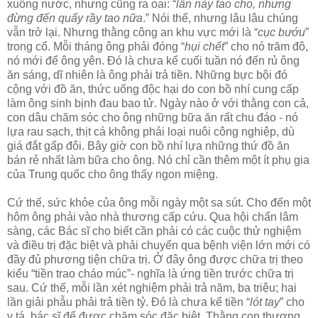
xuống nước, nhưng cũng ra oai: “
lần này tao cho, nhưng
đừng đến quấy rầy tao nữa
.” Nói thế, nhưng lâu lâu chúng
vẫn trở lại. Nhưng thằng công an khu vực mới là “
cục bướu
”
trong cổ. Mỗi tháng ông phải đóng “
hụi chết
” cho nó trăm đô,
nó mới để ông yên. Đó là chưa kể cuối tuần nó đến rủ ông
ăn sáng, dĩ nhiên là ông phải trả tiền. Những bực bội đó
cộng với đồ ăn, thức uống độc hại do con bồ nhí cung cấp
làm ông sinh bịnh đau bao tử. Ngày nào ở với thằng con cả,
con dâu chăm sóc cho ông những bữa ăn rất chu đáo - nó
lựa rau sạch, thịt cá không phải loại nuôi công nghiệp, dù
giá đắt gấp đôi. Bây giờ con bồ nhí lựa những thứ đồ ăn
bán rẻ nhất làm bữa cho ông. Nó chỉ cần thêm một ít phụ gia
của Trung quốc cho ông thấy ngon miệng.
Cứ thế, sức khỏe của ông mỗi ngày một sa sút. Cho đến một
hôm ông phải vào nhà thương cấp cứu. Qua hội chẩn lâm
sàng, các Bác sĩ cho biết cần phải có các cuộc thử nghiệm
và điều trị đặc biệt và phải chuyển qua bệnh viện lớn mới có
đầy đủ phương tiện chữa trị. Ở đây ông được chữa trị theo
kiểu “tiền trao cháo múc”- nghĩa là ứng tiền trước chữa trị
sau. Cứ thế, mỗi lần xét nghiệm phải trả năm, ba triệu; hai
lần giải phẫu phải trả tiền tỷ. Đó là chưa kể tiền “
lót tay
” cho
y tá, bác sĩ để được chăm sóc đặc biệt. Thằng con thương