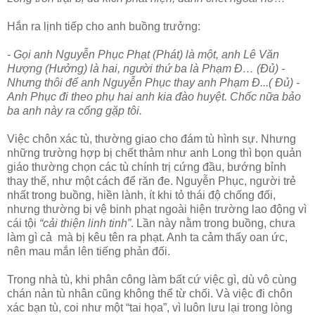
Hắn ra lịnh tiếp cho anh buồng trưởng:
- Gọi anh Nguyễn Phục Phạt (Phát) là một, anh Lê Văn
Hượng (Hưởng) là hai, người thứ ba là Phạm Đ… (Đủ) -
Nhưng thôi để anh Nguyễn Phục thay anh Phạm Đ...( Đủ) -
Anh Phục đi theo phụ hai anh kia đào huyệt. Chốc nữa bảo
ba anh này ra cổng gặp tôi.
Việc chôn xác tù, thường giao cho đám tù hình sự. Nhưng
những trường hợp bị chết thảm như anh Long thì bọn quản
giáo thường chọn các tù chính trị cứng đầu, bướng bỉnh
thay thế, như một cách để răn đe. Nguyễn Phục, người trẻ
nhất trong buồng, hiền lành, ít khi tỏ thái độ chống đối,
nhưng thường bị vệ binh phạt ngoài hiện trường lao động vì
cái tội
“cải thiện linh tinh”
. Lần này nằm trong buồng, chưa
làm gì cả mà bị kêu tên ra phạt. Anh ta cảm thấy oan ức,
nên mau mắn lên tiếng phản đối.
Trong nhà tù, khi phân công làm bất cứ việc gì, dù vô cùng
chán nản tù nhân cũng không thể từ chối. Và việc đi chôn
xác bạn tù, coi như một “tai họa”, vì luôn lưu lại trong lòng