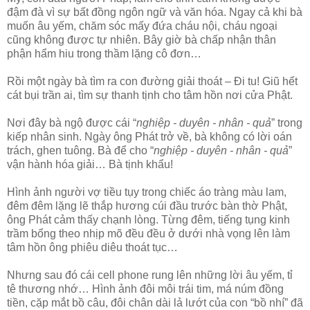
đậm đà vì sự bất đồng ngôn ngữ và văn hóa. Ngay cả khi bà
muốn âu yếm, chăm sóc mấy đứa cháu nội, cháu ngoại
cũng không được tự nhiên. Bây giờ bà chấp nhận thân
phận hẩm hiu trong thầm lặng cô đơn…
Rồi một ngày bà tìm ra con đường giải thoát – Đi tu! Giũ hết
cát bụi trần ai, tìm sự thanh tịnh cho tâm hồn nơi cửa Phật.
Nơi đây bà ngộ được cái “
nghiệp - duyên - nhân - quả
” trong
kiếp nhân sinh. Ngày ông Phát trở về, bà không có lời oán
trách, ghen tuông. Bà để cho “
nghiệp - duyên - nhân - quả
”
vận hành hóa giải… Bà tịnh khẩu!
Hình ảnh người vợ tiều tụy trong chiếc áo tràng màu lam,
đêm đêm lặng lẽ thắp hương cúi đầu trước bàn thờ Phật,
ông Phát cảm thấy chạnh lòng. Từng đêm, tiếng tụng kinh
trầm bổng theo nhịp mõ đều đều ở dưới nhà vọng lên làm
tâm hồn ông phiêu diêu thoát tục…
Nhưng sau đó cái cell phone rung lên những lời âu yếm, tỉ
tê thương nhớ… Hình ảnh đôi môi trái tim, má núm đồng
tiền, cặp mắt bồ câu, đôi chân dài lả lướt của con “bồ nhí” đã