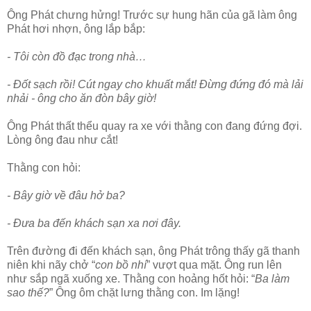
Ông Phát chưng hửng! Trước sự hung hãn của gã làm ông
Phát hơi nhợn, ông lắp bắp:
- Tôi còn đồ đạc trong nhà…
- Đốt sạch rồi! Cút ngay cho khuất mắt! Đừng đứng đó mà lải
nhải - ông cho ăn đòn bây giờ!
Ông Phát thất thểu quay ra xe với thằng con đang đứng đợi.
Lòng ông đau như cắt!
Thằng con hỏi:
- Bây giờ về đâu hở ba?
- Đưa ba đến khách sạn xa nơi đây.
Trên đường đi đến khách sạn, ông Phát trông thấy gã thanh
niên khi nãy chở “
con bồ nhí
” vượt qua mặt. Ông run lên
như sắp ngã xuống xe. Thằng con hoảng hốt hỏi: “
Ba làm
sao thế?
” Ông ôm chặt lưng thằng con. Im lặng!