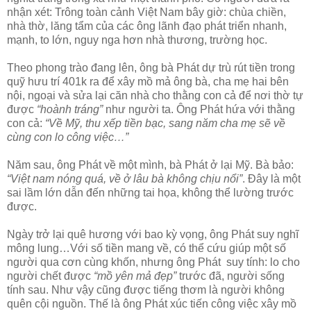
nhận xét: Trông toàn cảnh Việt Nam bây giờ: chùa chiền,
nhà thờ, lăng tẩm của các ông lãnh đạo phát triển nhanh,
mạnh, to lớn, nguy nga hơn nhà thương, trường học.
Theo phong trào đang lên, ông bà Phát dự trù rút tiền trong
quỹ hưu trí 401k ra để xây mồ mả ông bà, cha mẹ hai bên
nội, ngoại và sửa lại căn nhà cho thằng con cả để nơi thờ tự
được
“hoành tráng”
như người ta. Ông Phát hứa với thằng
con cả:
“Về Mỹ, thu xếp tiền bạc, sang năm cha mẹ sẽ về
cùng con lo công việc…”
Năm sau, ông Phát về một mình, bà Phát ở lại Mỹ. Bà bảo:
“Việt nam nóng quá, về ở lâu bà không chịu nổi”
. Đây là một
sai lầm lớn dẫn đến những tai họa, không thể lường trước
được.
Ngày trở lại quê hương với bao kỳ vọng, ông Phát suy nghĩ
mông lung…Với số tiền mang về, có thể cứu giúp một số
người qua cơn cùng khốn, nhưng ông Phát suy tính: lo cho
người chết được
“mồ yên mả đẹp”
trước đã, người sống
tính sau. Như vậy cũng được tiếng thơm là người không
quên cội nguồn. Thế là ông Phát xúc tiến công việc xây mồ