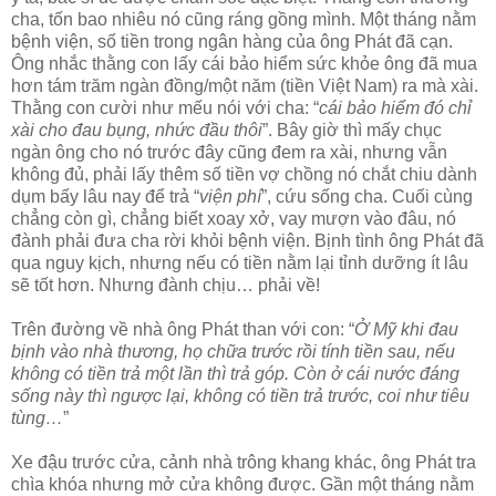
cha, tốn bao nhiêu nó cũng ráng gồng mình. Một tháng nằm
bệnh viện, số tiền trong ngân hàng của ông Phát đã cạn.
Ông nhắc thằng con lấy cái bảo hiểm sức khỏe ông đã mua
hơn tám trăm ngàn đồng/một năm (tiền Việt Nam) ra mà xài.
Thằng con cười như mếu nói với cha: “
cái bảo hiểm đó chỉ
xài cho đau bụng, nhức đầu thôi
”. Bây giờ thì mấy chục
ngàn ông cho nó trước đây cũng đem ra xài, nhưng vẫn
không đủ, phải lấy thêm số tiền vợ chồng nó chắt chiu dành
dụm bấy lâu nay để trả “
viện phí
”, cứu sống cha. Cuối cùng
chẳng còn gì, chẳng biết xoay xở, vay mượn vào đâu, nó
đành phải đưa cha rời khỏi bệnh viện. Bịnh tình ông Phát đã
qua nguy kịch, nhưng nếu có tiền nằm lại tỉnh dưỡng ít lâu
sẽ tốt hơn. Nhưng đành chịu… phải về!
Trên đường về nhà ông Phát than với con: “
Ở Mỹ khi đau
bịnh vào nhà thương, họ chữa trước rồi tính tiền sau, nếu
không có tiền trả một lần thì trả góp. Còn ở cái nước đáng
sống này thì ngược lại, không có tiền trả trước, coi như tiêu
tùng…
”
Xe đậu trước cửa, cảnh nhà trông khang khác, ông Phát tra
chìa khóa nhưng mở cửa không được. Gần một tháng nằm