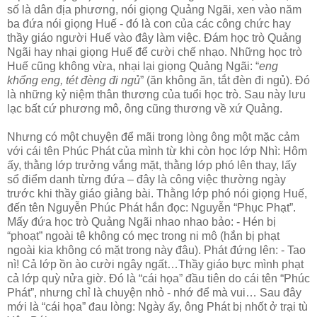
số là dân địa phương, nói giọng Quảng Ngãi, xen vào năm
ba đứa nói giọng Huế - đó là con của các công chức hay
thầy giáo người Huế vào đây làm việc. Đám học trò Quảng
Ngãi hay nhại giọng Huế để cười chế nhạo. Những học trò
Huế cũng không vừa, nhại lại giọng Quảng Ngãi: “
eng
khổng eng, tét đèng đi ngủ
” (ăn không ăn, tắt đèn đi ngủ). Đó
là những kỷ niệm thân thương của tuổi học trò. Sau này lưu
lạc bất cứ phương mô, ông cũng thương về xứ Quảng.
Nhưng có một chuyện để mãi trong lòng ông một mặc cảm
với cái tên Phúc Phát của mình từ khi còn học lớp Nhì: Hôm
ấy, thằng lớp trưởng vắng mặt, thằng lớp phó lên thay, lấy
sổ điểm danh từng đứa – đây là công việc thường ngày
trước khi thầy giáo giảng bài. Thằng lớp phó nói giọng Huế,
đến tên Nguyễn Phúc Phát hắn đọc: Nguyễn “Phục Phạt”.
Mấy đứa học trò Quảng Ngãi nhao nhao bảo: - Hén bị
“phoạt” ngoài tê không có mẹc trong ni mô (hắn bị phạt
ngoài kia không có mặt trong này đâu). Phát đứng lên: - Tao
nì! Cả lớp ồn ào cười ngây ngất…Thầy giáo bực mình phạt
cả lớp quỳ nửa giờ. Đó là “cái họa” đầu tiên do cái tên “Phúc
Phát”, nhưng chỉ là chuyện nhỏ - nhớ để mà vui… Sau đây
mới là “cái họa” đau lòng: Ngày ấy, ông Phát bị nhốt ở trại tù