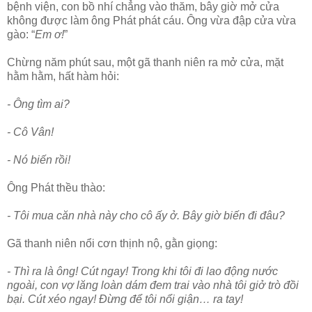
bệnh viện, con bồ nhí chẳng vào thăm, bây giờ mở cửa
không được làm ông Phát phát cáu. Ông vừa đập cửa vừa
gào: “
Em ơ!
”
Chừng năm phút sau, một gã thanh niên ra mở cửa, mặt
hằm hằm, hất hàm hỏi:
- Ông tìm ai?
- Cô Vân!
- Nó biến rồi!
Ông Phát thều thào:
- Tôi mua căn nhà này cho cô ấy ở. Bây giờ biến đi đâu?
Gã thanh niên nổi cơn thịnh nộ, gằn giọng:
- Thì ra là ông! Cút ngay! Trong khi tôi đi lao động nước
ngoài, con vợ lăng loàn dám đem trai vào nhà tôi giở trò đồi
bại. Cút xéo ngay! Đừng để tôi nổi giận… ra tay!