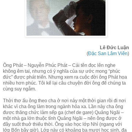
Lê Đức Luận
(
Đặc San Lâm Viên
)
Ông Phát – Nguyễn Phúc Phát – Cái tên đọc lên nghe
không êm tai, nhưng có ý nghĩa của sự ước mong “phúc
đức” được phát triển. Nhưng xem ra cuộc đời ông Phát họa
nhiều hơn phúc. Tôi kể lại câu chuyện đời ông để chúng ta
cùng suy ngẫm.
Thời thơ ấu ông theo cha ở nơi này một thời gian rồi đi nơi
khác vì cha ông làm trong ngành hỏa xa. Lần này cha ông
được thăng chức làm sếp ga (chef de gare) Quảng Ngãi –
một nhà ga lớn thuộc tỉnh Quảng Ngãi – nên ông được ở
đây suốt thuở thiếu thời. Ông vào học lớp Nhì (ngang với
lớp Bốn bây giờ). Lớp này có khoảng ba mươi học sinh, đa