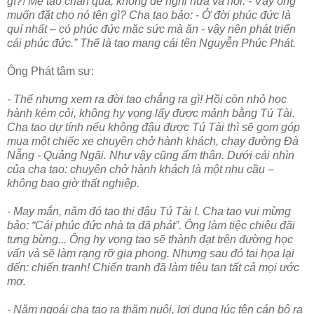
gì?! Mẹ tao chán quá, không đề nghị nữa và nói: - Vậy ông
muốn đặt cho nó tên gì? Cha tao bảo: - Ở đời phúc đức là
quí nhất – có phúc đức mặc sức mà ăn - vậy nên phát triển
cái phúc đức.” Thế là tao mang cái tên Nguyễn Phúc Phát.
Ông Phát tâm sự:
- Thế nhưng xem ra đời tao chẳng ra gì! Hồi còn nhỏ học
hành kém cỏi, không hy vọng lấy được mảnh bằng Tú Tài.
Cha tao dự tính nếu không đậu được Tú Tài thì sẽ gom góp
mua một chiếc xe chuyên chở hành khách, chạy đường Đà
Nẵng - Quảng Ngãi. Như vậy cũng ấm thân. Dưới cái nhìn
của cha tao: chuyên chở hành khách là một nhu cầu –
không bao giờ thất nghiệp.
- May mắn, năm đó tao thi đậu Tú Tài I. Cha tao vui mừng
bảo: “Cái phúc đức nhà ta đã phát”. Ông làm tiệc chiêu đãi
tưng bừng... Ông hy vọng tao sẽ thành đạt trên đường học
vấn và sẽ làm rạng rỡ gia phong. Nhưng sau đó tai họa lại
đến: chiến tranh! Chiến tranh đã làm tiêu tan tất cả mọi ước
mơ.
- Năm ngoái cha tao ra thăm nuôi, lợi dụng lúc tên cán bộ ra