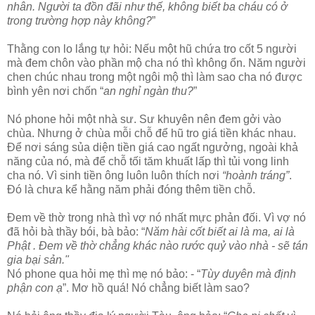
nhân. Người ta đồn đãi như thế, không biết ba cháu có ở
trong trường hợp này không?
”
Thằng con lo lắng tự hỏi: Nếu một hũ chứa tro cốt 5 người
mà đem chôn vào phần mộ cha nó thì không ổn. Năm người
chen chúc nhau trong một ngôi mộ thì làm sao cha nó được
bình yên nơi chốn “
an nghỉ ngàn thu?
”
Nó phone hỏi một nhà sư. Sư khuyên nên đem gởi vào
chùa. Nhưng ở chùa mỗi chỗ để hũ tro giá tiền khác nhau.
Để nơi sáng sủa diện tiền giá cao ngất ngưởng, ngoài khả
năng của nó, mà để chỗ tối tăm khuất lấp thì tủi vong linh
cha nó. Vì sinh tiền ông luôn luôn thích nơi
“hoành tráng”
.
Đó là chưa kể hằng năm phải đóng thêm tiền chỗ.
Đem về thờ trong nhà thì vợ nó nhất mực phản đối. Vì vợ nó
đã hỏi bà thầy bói, bà bảo: “
Năm hài cốt biết ai là ma, ai là
Phật . Đem về thờ chẳng khác nào rước quỷ vào nhà - sẽ tán
gia bại sản."
Nó phone qua hỏi mẹ thì mẹ nó bảo: - “
Tùy duyên mà định
phận con ạ
”. Mơ hồ quá! Nó chẳng biết làm sao?