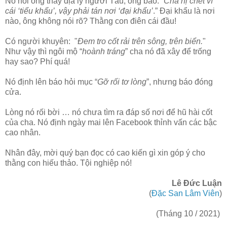
Nó hỏi ông thầy địa lý người Tàu, ông bảo: “
Cha nị chết vì
cái ‘tiểu khẩu’, vậy phải tán nơi ‘đại khẩu’
.” Đại khẩu là nơi
nào, ông không nói rõ? Thằng con điên cái đầu!
Có người khuyên: "
Đem tro cốt rải trên sông, trên biển.
"
Như vậy thì ngôi mộ “
hoành tráng
” cha nó đã xây để trống
hay sao? Phí quá!
Nó định lên báo hỏi mục “
Gỡ rối tơ lòng
”, nhưng báo đóng
cửa.
Lòng nó rối bời … nó chưa tìm ra đáp số nơi để hũ hài cốt
của cha. Nó định ngày mai lên Facebook thỉnh vấn các bậc
cao nhân.
Nhân đây, mời quý bạn đọc có cao kiến gì xin góp ý cho
thằng con hiếu thảo. Tội nghiệp nó!
Lê Đức Luận
(
Đặc San Lâm Viên
)
(Tháng 10 / 2021)