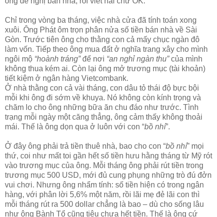
ông đề nghị bán nhà, rồi viết hai chữ OK.
Chỉ trong vòng ba tháng, việc nhà cửa đã tính toán xong
xuôi. Ông Phát ôm trọn phân nửa số tiền bán nhà về Sài
Gòn. Trước tiên ông cho thằng con cả mấy chục ngàn đô
làm vốn. Tiếp theo ông mua đất ở nghĩa trang xây cho mình
ngôi mộ
“hoành tráng”
để nơi
“an nghỉ ngàn thu”
của mình
không thua kém ai. Còn lại ông mở trương mục (tài khoản)
tiết kiệm ở ngân hàng Vietcombank.
Ở nhà thằng con cả vài tháng, con dâu tỏ thái độ bực bội
mỗi khi ông đi sớm về khuya. Nó không còn kính trọng và
chăm lo cho ông những bữa ăn chu đáo như trước. Tình
trạng mỗi ngày một căng thẳng, ông cảm thấy không thoải
mái. Thế là ông dọn qua ở luôn với con “
bồ nhí
”.
Ở đây ông phải trả tiền thuê nhà, bao cho con “
bồ nhí
” mọi
thứ, coi như mất toi gần hết số tiền hưu hằng tháng từ Mỹ rót
vào trương mục của ông. Mỗi tháng ông phải rút tiền trong
trương mục 500 USD, mới đủ cung phụng những trò đú đởn
vui chơi. Nhưng ông nhẩm tính: số tiền hiện có trong ngân
hàng, với phân lời 5,6% một năm, rồi lãi mẹ đẻ lãi con thì
mỗi tháng rút ra 500 dollar chẳng là bao – dù cho sống lâu
như ông Bành Tổ cũng tiêu chưa hết tiền. Thế là ông cứ