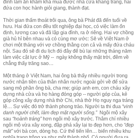
đình làm ăn khấm khá mua được nhà cửa khang trang, hai
đứa con học hành giỏi giang, thành đạt.
Thời gian thấm thoát trôi qua, ông bà Phát đã đến tuổi về
hưu. Hai đứa con đều tốt nghiệp đại học, có việc làm ổn
định, lương cao và đã lập gia đình, ra ở riêng. Hai vợ chồng
già hủ hỉ bên nhau và có cùng mơ ước: Sẽ về Việt Nam ở
chơi một tháng với vợ chồng thằng con cả và mấy đứa cháu
nội. Sau đó sẽ đi du lịch đó đây để bù lại những tháng năm
làm việc cật lực ở Mỹ -- ngày không thấy mặt trời, đêm về
chẳng thấy trăng sao…
Một tháng ở Việt Nam, hai ông bà thấy nhiều người trong
nước nhận tiền của thân nhân nước ngoài gởi về để sửa
sang mộ phần ông bà, cha mẹ; giúp anh em, con cháu xây
dựng nhà cửa và họ hàng đóng góp -- người góp của, kẻ
góp công xây dựng nhà thờ Chi, nhà thờ Họ nguy nga tráng
lệ… Sự việc đó trở thành phong trào. Người ta thi đua
“vinh
danh người chết, làm đẹp mặt người sống.”
Ngôi mộ xây
sau
“hoành tráng”
hơn ngôi mộ xây trước. Thâm chí nhiều
ngôi mộ vừa xây xong, đập phá xây lại to đẹp hơn, cho
“đẹp
măt”
với bà con, dòng họ. Cứ thế tiến lên… biến nhiều khu
nghĩa trang trông xa như một thành phố. Có người đưa ra