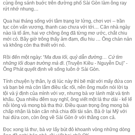
cùng ông sánh buớc trên đường phố Sài Gòn làm ông ray
rứt nhớ nhung…
Qua hai tháng sống với tâm trạng lơ lửng, chơi vơi -- trần
tục còn vấn vương, thanh cao chưa với tới… Căn nhà ngày
nào là tổ ấm, hai vợ chồng ông đã từng mơ ước, chắt chiu
mới có. Bây giờ trông thấy ảm đạm, đìu hiu … Ông chán nản
và không còn tha thiết với nó.
Rồi đến một ngày: “
Ma đưa lối, quỷ dẫn đường… Cứ tìm
những lối đoạn trường mà đi.
(Truyện Kiều - Nguyễn Du)” -
Ông Phát quyết định về sống luôn ở Sài Gòn.
Tính chuyện ly thân, ly dị lúc này thì bẽ mặt với mấy đứa con
và bạn bè mà còn lắm điều rắc rối, nên ông muốn nói lời tạ
tội và ý định của mình với vợ, nhưng bà vợ lánh mặt và tịnh
khẩu. Qua nhiều đêm suy nghĩ, ông viết một lá thư dài - kể lể
nỗi lòng và mong bà tha thứ. Điều quan trọng ông mong bà
chấp nhận là bán căn nhà chia đôi tài sản. Bà ở lại Mỹ với
hai đứa con, còn ông về Sài Gòn ở với thằng con cả.
Đọc xong lá thư, bà vợ lấy bút đỏ khoanh vòng những dòng