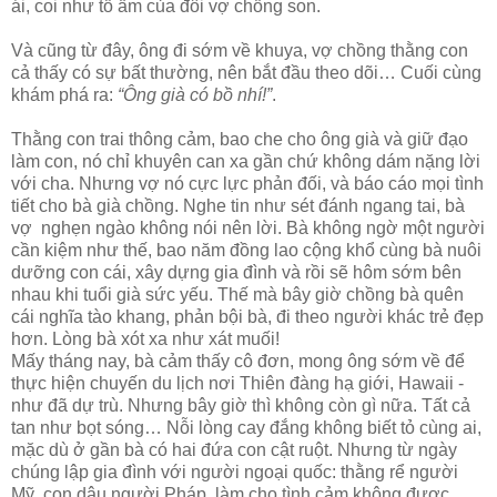
ái, coi như tổ ấm của đôi vợ chồng son.
Và cũng từ đây, ông đi sớm về khuya, vợ chồng thằng con
cả thấy có sự bất thường, nên bắt đầu theo dõi… Cuối cùng
khám phá ra:
“Ông già có bồ nhí!”
.
Thằng con trai thông cảm, bao che cho ông già và giữ đạo
làm con, nó chỉ khuyên can xa gần chứ không dám nặng lời
với cha. Nhưng vợ nó cực lực phản đối, và báo cáo mọi tình
tiết cho bà già chồng. Nghe tin như sét đánh ngang tai, bà
vợ nghẹn ngào không nói nên lời. Bà không ngờ một người
cần kiệm như thế, bao năm đồng lao cộng khổ cùng bà nuôi
dưỡng con cái, xây dựng gia đình và rồi sẽ hôm sớm bên
nhau khi tuổi già sức yếu. Thế mà bây giờ chồng bà quên
cái nghĩa tào khang, phản bội bà, đi theo người khác trẻ đẹp
hơn. Lòng bà xót xa như xát muối!
Mấy tháng nay, bà cảm thấy cô đơn, mong ông sớm về để
thực hiện chuyến du lịch nơi Thiên đàng hạ giới, Hawaii -
như đã dự trù. Nhưng bây giờ thì không còn gì nữa. Tất cả
tan như bọt sóng… Nỗi lòng cay đắng không biết tỏ cùng ai,
mặc dù ở gần bà có hai đứa con cật ruột. Nhưng từ ngày
chúng lập gia đình với người ngoại quốc: thằng rể người
Mỹ, con dâu người Pháp, làm cho tình cảm không được