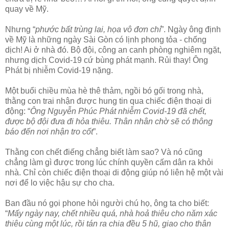
quay về Mỹ.
Nhưng “
phước bất trùng lai, họa vô đơn chí
”. Ngày ông định
về Mỹ là những ngày Sài Gòn có lịnh phong tỏa - chống
dịch! Ai ở nhà đó. Bộ đội, công an canh phòng nghiêm ngặt,
nhưng dịch Covid-19 cứ bùng phát mạnh. Rủi thay! Ông
Phát bị nhiễm Covid-19 nặng.
Một buổi chiều mùa hè thê thảm, ngồi bó gối trong nhà,
thằng con trai nhận được hung tin qua chiếc điện thoại di
động: “
Ông Nguyễn Phúc Phát nhiễm Covid-19 đã chết,
được bộ đội đưa đi hỏa thiêu. Thân nhân chờ sẽ có thông
báo đến nơi nhận tro cốt
”.
Thằng con chết điếng chẳng biết làm sao? Và nó cũng
chẳng làm gì được trong lúc chính quyền cấm dân ra khỏi
nhà. Chỉ còn chiếc điện thoại di động giúp nó liên hệ một vài
nơi để lo việc hậu sự cho cha.
Ban đầu nó gọi phone hỏi người chú họ, ông ta cho biết:
“
Mấy ngày nay, chết nhiều quá, nhà hoả thiêu cho năm xác
thiêu cùng một lúc, rồi tán ra chia đều 5 hũ, giao cho thân