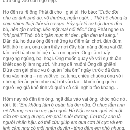
đưa ông vào con ngõ hẹp.
Họ đến rủ rê ông Phát đi chơi giải trí. Họ bảo:
“Cuộc đời
như ảo ảnh phù du, vô thường, ngắn ngủi… Thế hệ chúng ta
chịu nhiều thiệt thòi và cơ cực. Bây giờ là cơ hội được đền
bù, nên tận hưởng, kẻo một mai hối tiếc.”
Ông Phát nghe ra
“chí phải!”
Thói đời:
“gần mực thì đen, gần đèn thì sáng.”
Dần dà, họ đưa ông đến những tụ điểm ăn chơi, đàn đúm.
Một thời gian, ông cảm thấy nơi đây bản năng động vật đã
lấn lướt hành vi trí tuệ của con người. Ông cảm thấy
ngượng ngùng, bại hoại. Ông muốn quay về với sự thuần
khiết đạo lý làm người. Nhưng đã muộn! Ông đã ghiền!
Đứa con gái phục vụ ở quán “bia ôm” ngày trước đã đưa
ông vào mộng – nó vuốt ve, ca tụng, chiều chuộng ông với
những lời âu yếm như mật rót vào tai – khiến ông quên
người vợ già khó tính và quên cả cái nghĩa tào khang…
Hôm nay nó đến tìm ông, ngã đầu vào vai ông, khóc nức nở,
rồi tỉ tê:
“Em không làm ở quán bia ôm nữa. Ô nhục lắm anh
ơi! Nhưng em còn mẹ già ngoài Hà Nội cơ cực quá và một
đứa em đang đi học, em phải nuôi dưỡng. Em thấy anh là
người nhân hậu, có thể cứu giúp em qua cơn bỉ cực và em
linh cảm như có mối nhân duyên - từng đêm em nhớ nhung,