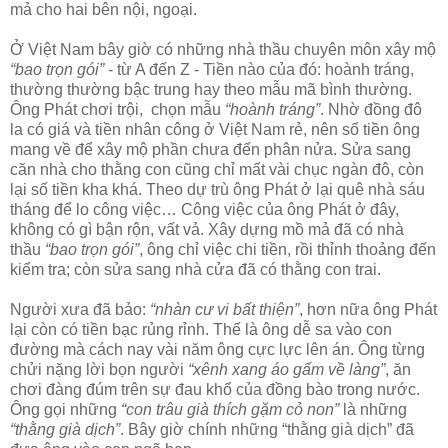
mả cho hai bên nội, ngoại.
Ở Việt Nam bây giờ có những nhà thầu chuyên môn xây mộ
“bao trọn gói”
- từ A đến Z - Tiền nào của đó: hoành tráng,
thường thường bậc trung hay theo mẫu mã bình thường.
Ông Phát chơi trội, chọn mẫu
“hoành tráng”
. Nhờ đồng đô
la có giá và tiền nhân công ở Việt Nam rẻ, nên số tiền ông
mang về để xây mộ phần chưa đến phân nửa. Sửa sang
căn nhà cho thằng con cũng chỉ mất vài chục ngàn đô, còn
lại số tiền kha khá. Theo dự trù ông Phát ở lại quê nhà sáu
tháng để lo công việc… Công việc của ông Phát ở đây,
không có gì bận rộn, vất vả. Xây dựng mồ mả đã có nhà
thầu
“bao trọn gói”
, ông chỉ việc chi tiền, rồi thỉnh thoảng đến
kiểm tra; còn sửa sang nhà cửa đã có thằng con trai.
Người xưa đã bảo:
“nhàn cư vi bất thiện”
, hơn nữa ông Phát
lại còn có tiền bạc rủng rỉnh. Thế là ông dễ sa vào con
đường mà cách nay vài năm ông cực lực lên án. Ông từng
chửi nặng lời bọn người
“xênh xang áo gấm về làng”
, ăn
chơi đàng đúm trên sự đau khổ của đồng bào trong nước.
Ông gọi những
“con trâu già thích gặm cỏ non”
là những
“thằng già dịch”
. Bây giờ chính những “thằng già dịch” đã