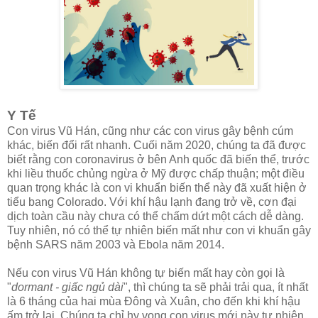
Y Tế
Con virus Vũ Hán, cũng như các con virus gây bệnh cúm
khác, biến đổi rất nhanh. Cuối năm 2020, chúng ta đã được
biết rằng con coronavirus ở bên Anh quốc đã biến thể, trước
khi liều thuốc chủng ngừa ở Mỹ được chấp thuận; một điều
quan trọng khác là con vi khuẩn biến thể này đã xuất hiện ở
tiểu bang Colorado. Với khí hậu lạnh đang trở về, cơn đại
dịch toàn cầu này chưa có thể chấm dứt một cách dễ dàng.
Tuy nhiên, nó có thể tự nhiên biến mất như con vi khuẩn gây
bệnh SARS năm 2003 và Ebola năm 2014.
Nếu con virus Vũ Hán không tự biến mất hay còn gọi là
"
dormant - giấc ngủ dài
", thì chúng ta sẽ phải trải qua, ít nhất
là 6 tháng của hai mùa Đông và Xuân, cho đến khi khí hậu
ấm trở lại. Chúng ta chỉ hy vọng con virus mới này tự nhiên