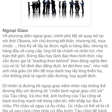
Ngoại Giao
Về phương diện ngoại giao, chính phủ Mỹ sẽ quay trở lại
với thời Obama, với chủ trương kết thân, nhượng bộ, mua
chuộc ... Hoa Kỳ sẽ lấy lại được ngôi vị hàng đầu, nhưng là
hàng đầu về cung cấp, ủng hộ tài chánh và nhân lực cho
toàn thế giới. Đứng đầu hay lãnh đạo theo hình thức này
vẫn được gọi là "
leading from behind
" theo đúng nghĩa đen
của nó là "
kẻ lãnh đạo đằng đuôi, lẹt đẹt theo sau
", như một
anh nhà giàu chi tiền để mua danh hay lấy lòng thiên hạ,
chứ không phải là người dẫn đường, hay quyết định.
Dĩ nhiên là đường lối ngoại giao mềm nhũn này không thể
đương đầu với đường lối "chiến binh
ngoại giao chó sói
"
của Tàu cộng. Và như thế, ảnh hưởng của Tàu cộng sẽ
bành trướng mạnh mẽ trong năm tới, trên khắp lục địa Á
châu, Phi châu và ngay cả Âu châu. Úc châu có thể sẽ bị cô
lập và sau cùng cũng phải cúi đầu trước Tàu cộng để tránh