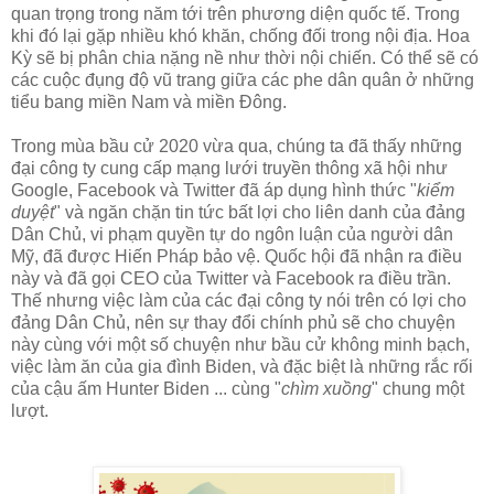
quan trọng trong năm tới trên phương diện quốc tế. Trong
khi đó lại gặp nhiều khó khăn, chống đối trong nội địa. Hoa
Kỳ sẽ bị phân chia nặng nề như thời nội chiến. Có thể sẽ có
các cuộc đụng độ vũ trang giữa các phe dân quân ở những
tiểu bang miền Nam và miền Đông.
Trong mùa bầu cử 2020 vừa qua, chúng ta đã thấy những
đại công ty cung cấp mạng lưới truyền thông xã hội như
Google, Facebook và Twitter đã áp dụng hình thức "
kiểm
duyệt
" và ngăn chặn tin tức bất lợi cho liên danh của đảng
Dân Chủ, vi phạm quyền tự do ngôn luận của người dân
Mỹ, đã được Hiến Pháp bảo vệ. Quốc hội đã nhận ra điều
này và đã gọi CEO của Twitter và Facebook ra điều trần.
Thế nhưng việc làm của các đại công ty nói trên có lợi cho
đảng Dân Chủ, nên sự thay đổi chính phủ sẽ cho chuyện
này cùng với một số chuyện như bầu cử không minh bạch,
việc làm ăn của gia đình Biden, và đặc biệt là những rắc rối
của cậu ấm Hunter Biden ... cùng "
chìm xuồng
" chung một
lượt.