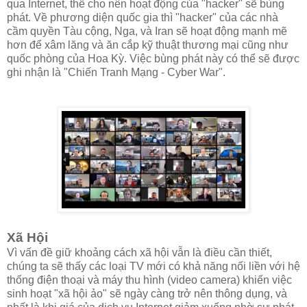
qua Internet, thế cho nên hoạt động của "hacker" sẽ bùng
phát. Về phương diện quốc gia thì "hacker" của các nhà
cầm quyền Tàu cộng, Nga, và Iran sẽ hoạt động mạnh mẽ
hơn để xâm lăng và ăn cắp kỹ thuật thương mại cũng như
quốc phòng của Hoa Kỳ. Việc bùng phát này có thể sẽ được
ghi nhận là "Chiến Tranh Mạng - Cyber War".
Xã Hội
Vì vấn đề giữ khoảng cách xã hội vẫn là điều cần thiết,
chúng ta sẽ thấy các loại TV mới có khả năng nối liền với hệ
thống điện thoại và máy thu hình (video camera) khiến việc
sinh hoạt "xã hội ảo" sẽ ngày càng trở nên thông dụng, và