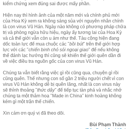
kiểm chứng xem đúng sai được mấy phần.
Hiện nay thì hình ảnh của một năm mới và chính phủ mới
của Hoa Kỳ xem ra không sáng sủa với nguyên nhân chính
là con virus Vũ Hán. Ngày nào không có phương pháp chữa
trị và phòng ngừa hữu hiệu, ngày ấy tương lai của Hoa Kỳ
và cả thế giới vẫn còn u ám như thế. Tàu cộng hiện đang
dốc toàn lực để mua chuộc các "
bồi bút
" trên thế giới hợp
lực với các "
chiến binh chó sói ngoại giao
" để nếu không
thể đánh lạc hướng thì cũng sẽ khiến thế giới quên dần đi
về việc điều tra nguồn gốc của con virus Vũ Hán.
Chúng ta vẫn biết rằng việc gì rồi cũng qua, chuyện gì rồi
cũng quên. Thế nhưng con số gần 2 triệu người chết vì con
virus Vũ Hán không dễ bị quên lãng, nhất là con virus này
sẽ thỉnh thoảng "
thức dậy
" để tiếp tục tàn phá và nhắc nhở
chúng ta một thảm hoạ "Made in China" kinh hoàng không
kém gì một trận thế chiến.
Xin cám ơn quý vị đã theo dõi.
Bùi Phạm Thành