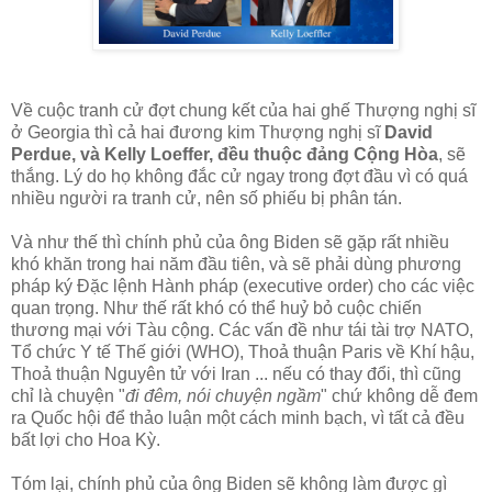
Về cuộc tranh cử đợt chung kết của hai ghế Thượng nghị sĩ
ở Georgia thì cả hai đương kim Thượng nghị sĩ
David
Perdue, và Kelly Loeffer, đều thuộc đảng Cộng Hòa
, sẽ
thắng. Lý do họ không đắc cử ngay trong đợt đầu vì có quá
nhiều người ra tranh cử, nên số phiếu bị phân tán.
Và như thế thì chính phủ của ông Biden sẽ gặp rất nhiều
khó khăn trong hai năm đầu tiên, và sẽ phải dùng phương
pháp ký Đặc lệnh Hành pháp (executive order) cho các việc
quan trọng. Như thế rất khó có thể huỷ bỏ cuộc chiến
thương mại với Tàu cộng. Các vấn đề như tái tài trợ NATO,
Tổ chức Y tế Thế giới (WHO), Thoả thuận Paris về Khí hậu,
Thoả thuận Nguyên tử với Iran ... nếu có thay đổi, thì cũng
chỉ là chuyện "
đi đêm, nói chuyện ngầm
" chứ không dễ đem
ra Quốc hội để thảo luận một cách minh bạch, vì tất cả đều
bất lợi cho Hoa Kỳ.
Tóm lại, chính phủ của ông Biden sẽ không làm được gì