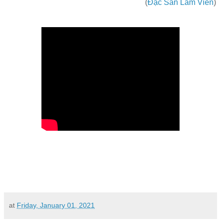
(
Đặc San Lâm Viên
)
at
Friday, January 01, 2021