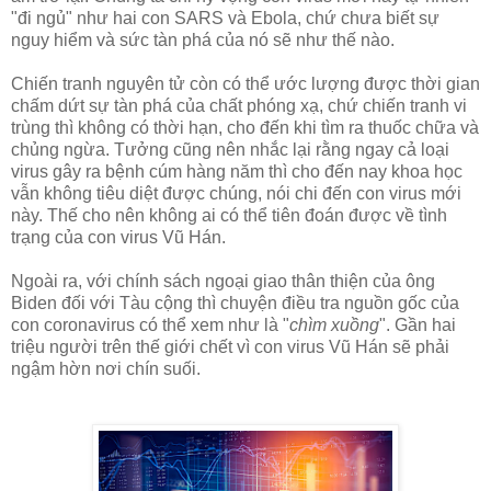
"đi ngủ" như hai con SARS và Ebola, chứ chưa biết sự
nguy hiểm và sức tàn phá của nó sẽ như thế nào.
Chiến tranh nguyên tử còn có thể ước lượng được thời gian
chấm dứt sự tàn phá của chất phóng xạ, chứ chiến tranh vi
trùng thì không có thời hạn, cho đến khi tìm ra thuốc chữa và
chủng ngừa. Tưởng cũng nên nhắc lại rằng ngay cả loại
virus gây ra bệnh cúm hàng năm thì cho đến nay khoa học
vẫn không tiêu diệt được chúng, nói chi đến con virus mới
này. Thế cho nên không ai có thể tiên đoán được về tình
trạng của con virus Vũ Hán.
Ngoài ra, với chính sách ngoại giao thân thiện của ông
Biden đối với Tàu cộng thì chuyện điều tra nguồn gốc của
con coronavirus có thể xem như là "
chìm xuồng
". Gần hai
triệu người trên thế giới chết vì con virus Vũ Hán sẽ phải
ngậm hờn nơi chín suối.