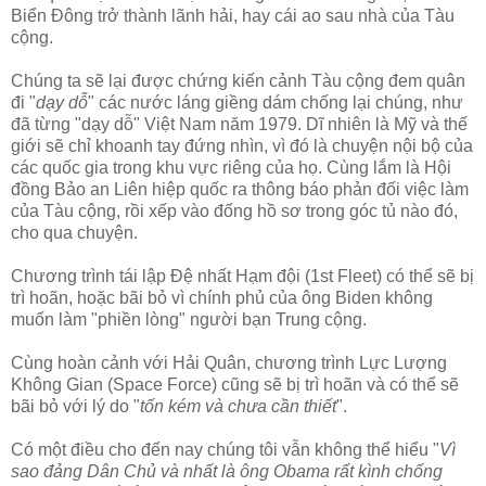
Biển Đông trở thành lãnh hải, hay cái ao sau nhà của Tàu
cộng.
Chúng ta sẽ lại được chứng kiến cảnh Tàu cộng đem quân
đi "
dạy dỗ
" các nước láng giềng dám chống lại chúng, như
đã từng "dạy dỗ" Việt Nam năm 1979. Dĩ nhiên là Mỹ và thế
giới sẽ chỉ khoanh tay đứng nhìn, vì đó là chuyện nội bộ của
các quốc gia trong khu vực riêng của họ. Cùng lắm là Hội
đồng Bảo an Liên hiệp quốc ra thông báo phản đối việc làm
của Tàu cộng, rồi xếp vào đống hồ sơ trong góc tủ nào đó,
cho qua chuyện.
Chương trình tái lập Đệ nhất Hạm đội (1st Fleet) có thể sẽ bị
trì hoãn, hoặc bãi bỏ vì chính phủ của ông Biden không
muốn làm "phiền lòng" người bạn Trung cộng.
Cùng hoàn cảnh với Hải Quân, chương trình Lực Lượng
Không Gian (Space Force) cũng sẽ bị trì hoãn và có thể sẽ
bãi bỏ với lý do "
tốn kém và chưa cần thiết
".
Có một điều cho đến nay chúng tôi vẫn không thể hiểu "
Vì
sao đảng Dân Chủ và nhất là ông Obama rất kình chống