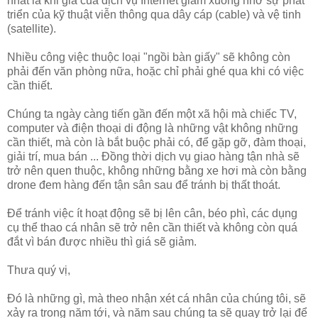
nhất là khi giá của dịch vụ Internet giảm xuống nhờ sự phát
triển của kỹ thuật viễn thông qua dây cáp (cable) và vệ tinh
(satellite).
Nhiều công việc thuộc loại "ngồi bàn giấy" sẽ không còn
phải đến văn phòng nữa, hoặc chỉ phải ghé qua khi có việc
cần thiết.
Chúng ta ngày càng tiến gần đến một xã hội mà chiếc TV,
computer và điện thoại di động là những vật không những
cần thiết, mà còn là bắt buộc phải có, để gặp gỡ, đàm thoại,
giải trí, mua bán ... Đồng thời dịch vụ giao hàng tận nhà sẽ
trở nên quen thuộc, không những bằng xe hơi mà còn bằng
drone đem hàng đến tận sân sau để tránh bị thất thoát.
Để tránh việc ít hoạt động sẽ bị lên cân, béo phì, các dụng
cụ thể thao cá nhân sẽ trở nên cần thiết và không còn quá
đắt vì bán được nhiều thì giá sẽ giảm.
Thưa quý vị,
Đó là những gì, mà theo nhận xét cá nhân của chúng tôi, sẽ
xảy ra trong năm tới, và năm sau chúng ta sẽ quay trở lại để