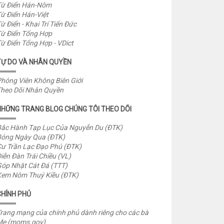
ừ Điển Hán-Nôm
ừ Điển Hán-Việt
ừ Điển - Khai Trí Tiến Đức
ừ Điển Tổng Hợp
ừ Điển Tổng Hợp - VDict
TỰ DO VÀ NHÂN QUYỀN
hóng Viên Không Biên Giới
heo Dõi Nhân Quyền
NHỮNG TRANG BLOG CHÚNG TÔI THEO DÕI
ắc Hành Tạp Lục Của Nguyễn Du (ĐTK)
óng Ngày Qua (ĐTK)
ư Trần Lạc Đạo Phú (ĐTK)
iễn Đàn Trái Chiều (VL)
óp Nhặt Cát Đá (TTT)
em Nôm Thuý Kiều (ĐTK)
CHÍNH PHỦ
rang mạng của chính phủ dành riêng cho các bà
Mẹ (moms.gov)