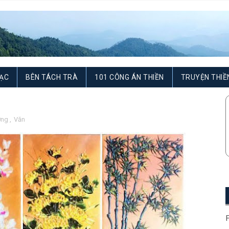
ẠC
BÊN TÁCH TRÀ
101 CÔNG ÁN THIỀN
TRUYỆN THIỀ
ơng
,
Văn
F