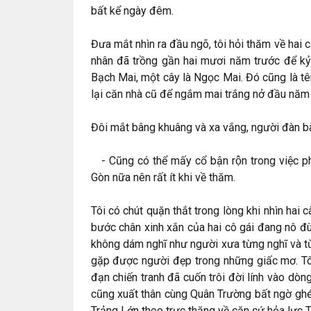
bất kể ngày đêm.
Đưa mắt nhìn ra đầu ngõ, tôi hỏi thăm về hai
nhân đã trồng gần hai mươi năm trước để kỷ 
Bạch Mai, một cây là Ngọc Mai. Đó cũng là tê
lại căn nhà cũ để ngắm mai trắng nở đầu năm 
Đôi mắt bâng khuâng và xa vắng, người đàn b
- Cũng có thể mấy cổ bận rộn trong việc phụ 
Gòn nữa nên rất ít khi về thăm.
Tôi có chút quặn thắt trong lòng khi nhìn ha
bước chân xinh xắn của hai cô gái đang nô đù
không dám nghĩ như người xưa từng nghĩ và t
gặp được người đẹp trong những giấc mơ. Tôi
đạn chiến tranh đã cuốn trôi đời lính vào dòn
cũng xuất thân cùng Quân Trường bất ngờ ghé
Trảng Lớn theo trực thăng về căn cứ hỏa lực 