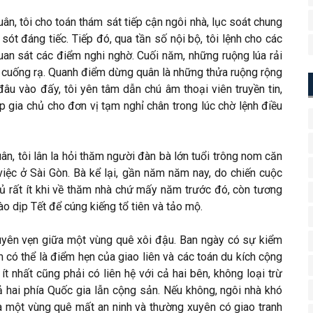
n, tôi cho toán thám sát tiếp cận ngôi nhà, lục soát chung
ót đáng tiếc. Tiếp đó, qua tần số nội bộ, tôi lệnh cho các
uan sát các điểm nghi nghờ. Cuối năm, những ruộng lúa rải
ơ cuống rạ. Quanh điểm dừng quân là những thửa ruộng rộng
 đâu vào đấy, tôi yên tâm dẫn chú âm thoại viên truyền tin,
ép gia chủ cho đơn vị tạm nghỉ chân trong lúc chờ lệnh điều
ân, tôi lân la hỏi thăm người đàn bà lớn tuổi trông nom căn
iệc ở Sài Gòn. Bà kể lại, gần năm năm nay, do chiến cuộc
hủ rất ít khi về thăm nhà chứ mấy năm trước đó, còn tương
o dịp Tết để cúng kiếng tổ tiên và tảo mộ.
uyên vẹn giữa một vùng quê xôi đậu. Ban ngày có sự kiểm
có thể là điểm hẹn của giao liên và các toán du kích cộng
ít nhất cũng phải có liên hệ với cả hai bên, không loại trừ
ả hai phía Quốc gia lẫn cộng sản. Nếu không, ngôi nhà khó
ữa một vùng quê mất an ninh và thường xuyên có giao tranh