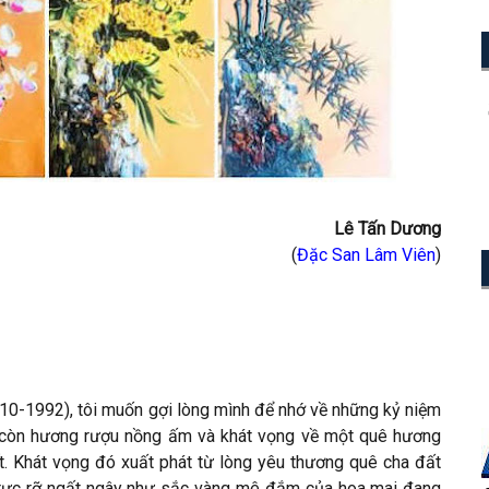
Lê Tấn Dương
(
Đặc San Lâm Viên
)
(1910-1992), tôi muốn gợi lòng mình để nhớ về những kỷ niệm
 còn hương rượu nồng ấm và khát vọng về một quê hương
ết. Khát vọng đó xuất phát từ lòng yêu thương quê cha đất
rực rỡ ngất ngây như sắc vàng mê đắm của hoa mai đang