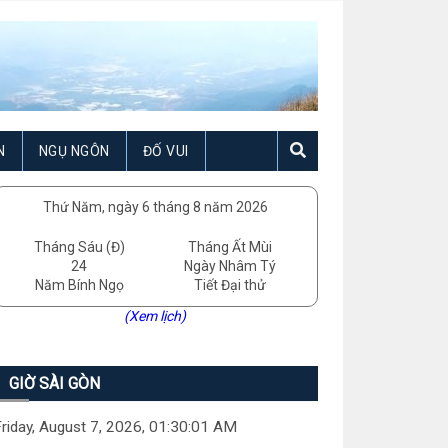
N
NGỤ NGÔN
ĐỐ VUI
Thứ Năm, ngày 6 tháng 8 năm 2026
Tháng Sáu (Đ)
Tháng Ất Mùi
24
Ngày Nhâm Tý
Năm Bính Ngọ
Tiết Đại thử
(Xem lịch)
GIỜ SÀI GÒN
riday, August 7, 2026, 01:30:02 AM