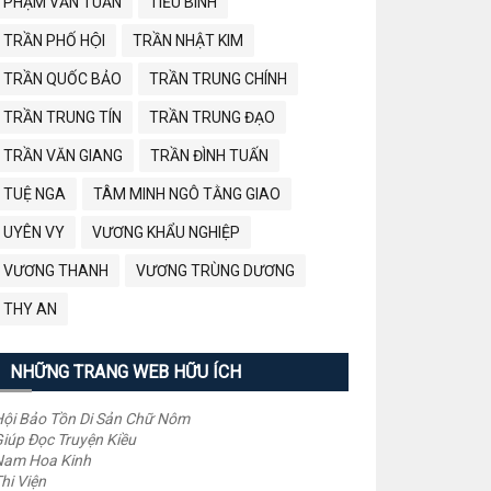
PHẠM VĂN TUẤN
TIỂU BÌNH
TRẦN PHỐ HỘI
TRẦN NHẬT KIM
TRẦN QUỐC BẢO
TRẦN TRUNG CHÍNH
TRẦN TRUNG TÍN
TRẦN TRUNG ĐẠO
TRẦN VĂN GIANG
TRẦN ĐÌNH TUẤN
TUỆ NGA
TÂM MINH NGÔ TẰNG GIAO
UYÊN VY
VƯƠNG KHẨU NGHIỆP
VƯƠNG THANH
VƯƠNG TRÙNG DƯƠNG
THY AN
NHỮNG TRANG WEB HỮU ÍCH
ội Bảo Tồn Di Sản Chữ Nôm
iúp Đọc Truyện Kiều
Nam Hoa Kinh
hi Viện