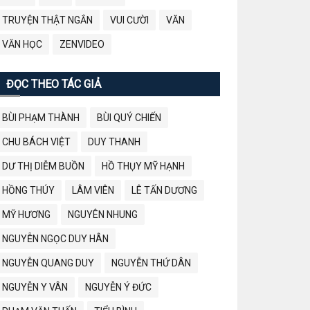
TRUYỆN THẬT NGẮN
VUI CƯỜI
VĂN
VĂN HỌC
ZENVIDEO
ĐỌC THEO TÁC GIẢ
BÙI PHẠM THÀNH
BÙI QUÝ CHIẾN
CHU BÁCH VIỆT
DUY THANH
DƯ THỊ DIỄM BUỒN
HỒ THỤY MỸ HẠNH
HỒNG THÚY
LÂM VIÊN
LÊ TẤN DƯƠNG
MỸ HƯƠNG
NGUYÊN NHUNG
NGUYỄN NGỌC DUY HÂN
NGUYỄN QUANG DUY
NGUYỄN THỨ DÂN
NGUYỄN Y VÂN
NGUYỄN Ý ĐỨC