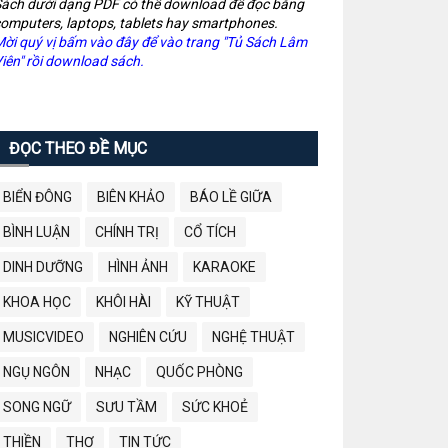
ách dưới dạng PDF có thể download để đọc bằng
omputers, laptops, tablets hay smartphones.
ời quý vị bấm vào đây để vào trang "Tủ Sách Lâm
iên" rồi download sách.
ĐỌC THEO ĐỀ MỤC
BIỂN ĐÔNG
BIÊN KHẢO
BÁO LỀ GIỮA
BÌNH LUẬN
CHÍNH TRỊ
CỔ TÍCH
DINH DƯỠNG
HÌNH ẢNH
KARAOKE
KHOA HỌC
KHÔI HÀI
KỸ THUẬT
MUSICVIDEO
NGHIÊN CỨU
NGHỆ THUẬT
NGỤ NGÔN
NHẠC
QUỐC PHÒNG
SONG NGỮ
SƯU TẦM
SỨC KHOẺ
THIỀN
THƠ
TIN TỨC