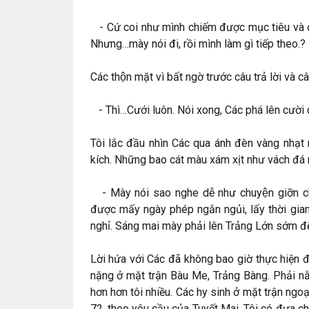
- Cứ coi như mình chiếm được mục tiêu và đi
Nhưng…mày nói đi, rồi mình làm gì tiếp theo.?
Các thộn mặt vì bất ngờ trước câu trả lời và câu
- Thì…Cưới luôn. Nói xong, Các phá lên cười 
Tôi lắc đầu nhìn Các qua ánh đèn vàng nhạ
kích. Những bao cát màu xám xịt như vách đá 
- Mày nói sao nghe dễ như chuyện giỡn c
được mấy ngày phép ngắn ngủi, lấy thời gia
nghỉ. Sáng mai mày phải lên Trảng Lớn sớm đê
Lời hứa với Các đã không bao giờ thực hiện đ
nặng ở mặt trận Bàu Me, Trảng Bàng. Phải n
hơn hơn tôi nhiều. Các hy sinh ở mặt trận n
72, theo yêu cầu của Tuyết Mai. Tôi có đưa c