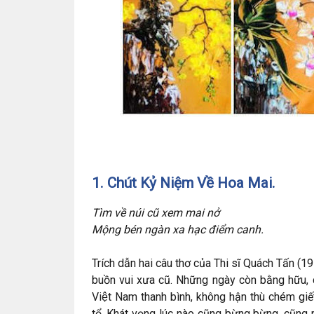
1. Chút Kỷ Niệm Về Hoa Mai.
Tìm về núi cũ xem mai nở
Mộng bén ngàn xa hạc điểm canh.
Trích dẫn hai câu thơ của Thi sĩ Quách Tấn 
buồn vui xưa cũ. Những ngày còn bằng hữu,
Việt Nam thanh bình, không hận thù chém gi
tổ. Khát vọng lúc nào cũng bừng bừng, cũng 