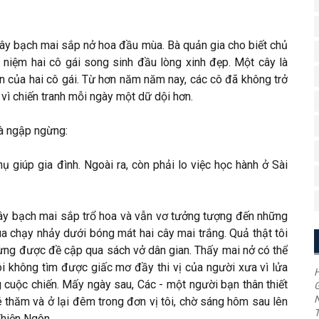
 cây bạch mai sắp nở hoa đầu mùa. Bà quản gia cho biết chủ
niệm hai cô gái song sinh đầu lòng xinh đẹp. Một cây là
n của hai cô gái. Từ hơn năm năm nay, các cô đã không trở
vì chiến tranh mỗi ngày một dữ dội hơn.
à ngập ngừng:
giúp gia đình. Ngoài ra, còn phải lo việc học hành ở Sài
i cây bạch mai sắp trổ hoa và vẫn vơ tưởng tượng đến những
a chạy nhảy dưới bóng mát hai cây mai trắng. Quả thật tôi
ừng được đề cập qua sách vở dân gian. Thấy mai nở có thể
 không tìm được giấc mơ đầy thi vị của người xưa vì lửa
H
g cuộc chiến. Mấy ngày sau, Các - một người bạn thân thiết
G
 thăm và ở lại đêm trong đơn vị tôi, chờ sáng hôm sau lên
T
Thiện Ngôn.