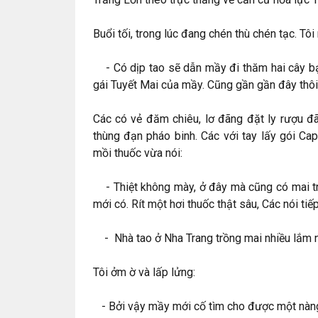
Buổi tối, trong lúc đang chén thù chén tạc. Tôi
- Có dịp tao sẽ dẫn mầy đi thăm hai cây bạ
gái Tuyết Mai của mầy. Cũng gần gần đây thôi
Các có vẻ đăm chiêu, lơ đãng đặt ly rượu 
thùng đạn pháo binh. Các với tay lấy gói Ca
mồi thuốc vừa nói:
- Thiệt không mày, ở đây mà cũng có mai tr
mới có. Rít một hơi thuốc thật sâu, Các nói tiếp
- Nhà tao ở Nha Trang trồng mai nhiều lắm n
Tôi ởm ờ và lấp lửng:
- Bởi vậy mầy mới cố tìm cho được một nàng