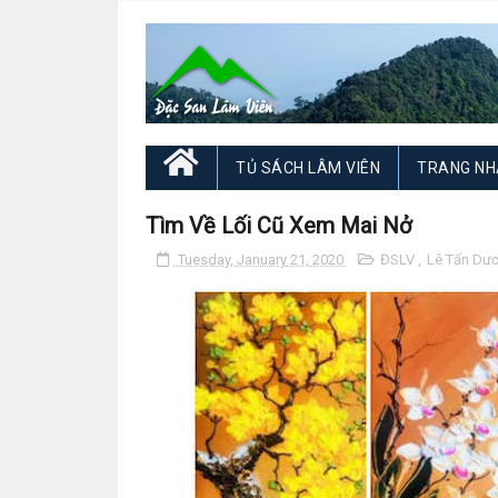
TỦ SÁCH LÂM VIÊN
TRANG NH
Tìm Về Lối Cũ Xem Mai Nở
Tuesday, January 21, 2020
ĐSLV
,
Lê Tấn Dư