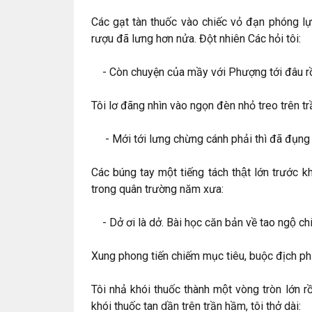
Các gạt tàn thuốc vào chiếc vỏ đạn phóng lự
rượu đã lưng hơn nửa. Đột nhiên Các hỏi tôi:
- Còn chuyện của mầy với Phượng tới đâu rồ
Tôi lơ đãng nhìn vào ngọn đèn nhỏ treo trên trầ
- Mới tới lưng chừng cánh phải thì đã đụng đ
Các búng tay một tiếng tách thật lớn trư
trong quân trường năm xưa:
- Dở ơi là dở. Bài học căn bản về tao ngộ chi
Xung phong tiến chiếm mục tiêu, buộc địch phải
Tôi nhả khói thuốc thành một vòng tròn lớn r
khói thuốc tan dần trên trần hầm, tôi thở dài: