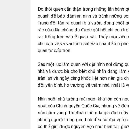
Do thói quen cẩn thận trong những lần hành quâ
quanh để bảo đảm an ninh và tránh những sơ s
Trung đội tản ra quanh bìa vườn, đóng chốt q
rác của dân chúng đã được gặt hết chỉ còn tr
rãi, trống trơn và dễ quan sát. Thấy mọi việc
chú cận vệ và vài trinh sát vào nhà để xin ph
quân từ cấp trên.
Sau một lúc làm quen với địa hình nơi dừng qu
nhà và được bà cho biết chủ nhân đang làm v
tràn lan và ngày càng khốc liệt hơn nên gia c
đối yên bình, họ thường về thăm nhà, nhất là và
Nhìn ngôi nhà tường mái ngói khá lớn còn ng
soát của Chính quyền Quốc Gia, nhưng về đêm 
sản nằm vùng. Tôi đoán thầm là gia đình nầy 
những người trong gia đình đều có địa vị ở c
có thể giữ được nguyên vẹn như hiện tại, gi