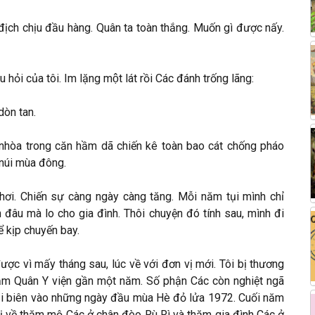
̣ch chịu đầu hàng. Quân ta toàn thắng. Muốn gì được nấy.
 hỏi của tôi. Im lặng một lát rồi Các đánh trống lãng:
dòn tan.
t nhòa trong căn hầm dã chiến kê toàn bao cát chống pháo
núi mùa đông.
hơi. Chiến sự càng ngày càng tăng. Mỗi năm tụi mình chỉ
n đâu mà lo cho gia đình. Thôi chuyện đó tính sau, mình đi
̉ kịp chuyến bay.
ược vì mấy tháng sau, lúc về với đơn vị mới. Tôi bị thương
ằm Quân Y viện gần một năm. Số phận Các còn nghiệt ngã
goại biên vào những ngày đầu mùa Hè đỏ lửa 1972. Cuối năm
hị về thăm mộ Các ở chân đèo Rù Rì và thăm gia đình Các ở