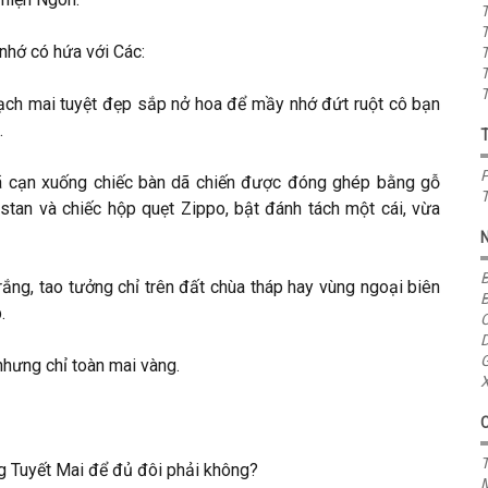
T
T
 nhớ có hứa với Các:
T
T
T
ch mai tuyệt đẹp sắp nở hoa để mầy nhớ đứt ruột cô bạn
.
P
đã cạn xuống chiếc bàn dã chiến được đóng ghép bằng gỗ
T
pstan và chiếc hộp quẹt Zippo, bật đánh tách một cái, vừa
B
ắng, tao tưởng chỉ trên đất chùa tháp hay vùng ngoại biên
B
.
C
D
G
hưng chỉ toàn mai vàng.
X
T
 Tuyết Mai để đủ đôi phải không?