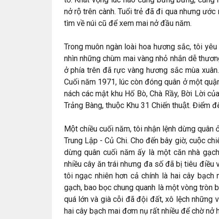
nở rộ trên cành. Tuổi trẻ đã đi qua nhưng ước
tìm về núi cũ để xem mai nở đầu năm.
Trong muôn ngàn loài hoa hương sắc, tôi yêu nh
nhìn những chùm mai vàng nhỏ nhắn dễ thươ
ở phía trên đã rực vàng hương sắc mùa xuân. 
Cuối năm 1971, lúc còn đóng quân ở một quận
nách các mật khu Hố Bò, Chà Rầy, Bời Lời của
Trảng Bàng, thuộc Khu 31 Chiến thuật. Điểm 
Một chiều cuối năm, tôi nhận lệnh dừng quân ở
Trung Lập - Củ Chi. Cho đến bây giờ, cuộc chiến
dừng quân cuối năm ấy là một căn nhà gạch
nhiều cây ăn trái nhưng đa số đã bị tiêu điều
tôi ngạc nhiên hơn cả chính là hai cây bạch
gạch, bao bọc chung quanh là một vòng tròn 
quá lớn và già cỗi đã đội đất, xô lệch những
hai cây bạch mai đơm nụ rất nhiều để chờ nở 