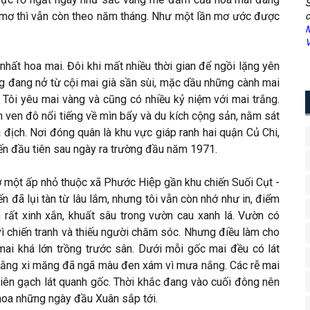
S
 mơ thì vẫn còn theo năm tháng. Như một lần mơ ước được
c
M
V
ất hoa mai. Đôi khi mất nhiều thời gian để ngồi lặng yên
ng đang nở từ cội mai già sần sùi, mặc dầu những cành mai
Tôi yêu mai vàng và cũng có nhiều kỷ niệm với mai trắng.
 ven đô nổi tiếng về mìn bẩy và du kích cộng sản, nằm sát
 địch. Nơi đóng quân là khu vực giáp ranh hai quận Củ Chi,
đến đầu tiên sau ngày ra trường đầu năm 1971.
 một ấp nhỏ thuộc xã Phước Hiệp gần khu chiến Suối Cụt -
 đã lụi tàn từ lâu lắm, nhưng tôi vẫn còn nhớ như in, điểm
 rất xinh xắn, khuất sâu trong vườn cau xanh lá. Vườn có
 vì chiến tranh và thiếu người chăm sóc. Nhưng điều làm cho
 mai khá lớn trồng trước sân. Dưới mỗi gốc mai đều có lát
bằng xi măng đã ngã màu đen xám vì mưa nắng. Các rễ mai
 viên gạch lát quanh gốc. Thời khắc đang vào cuối đông nên
hoa những ngày đầu Xuân sắp tới.