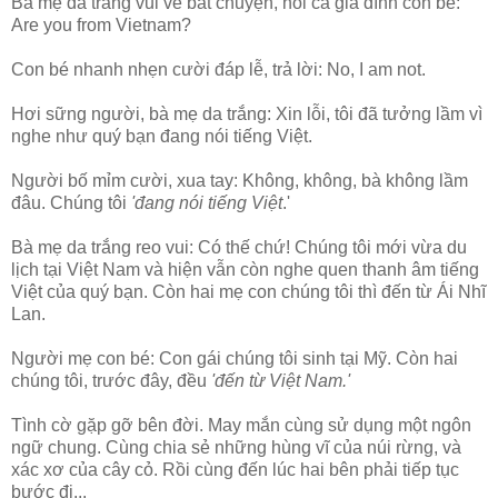
Bà mẹ da trắng vui vẻ bắt chuyện, hỏi cả gia đình con bé:
Are you from Vietnam?
Con bé nhanh nhẹn cười đáp lễ, trả lời: No, I am not.
Hơi sững người, bà mẹ da trắng: Xin lỗi, tôi đã tưởng lầm vì
nghe như quý bạn đang nói tiếng Việt.
Người bố mỉm cười, xua tay: Không, không, bà không lầm
đâu. Chúng tôi
'đang nói tiếng Việt
.'
Bà mẹ da trắng reo vui: Có thế chứ! Chúng tôi mới vừa du
lịch tại Việt Nam và hiện vẫn còn nghe quen thanh âm tiếng
Việt của quý bạn. Còn hai mẹ con chúng tôi thì đến từ Ái Nhĩ
Lan.
Người mẹ con bé: Con gái chúng tôi sinh tại Mỹ. Còn hai
chúng tôi, trước đây, đều
'đến từ Việt Nam.'
Tình cờ gặp gỡ bên đời. May mắn cùng sử dụng một ngôn
ngữ chung. Cùng chia sẻ những hùng vĩ của núi rừng, và
xác xơ của cây cỏ. Rồi cùng đến lúc hai bên phải tiếp tục
bước đi...