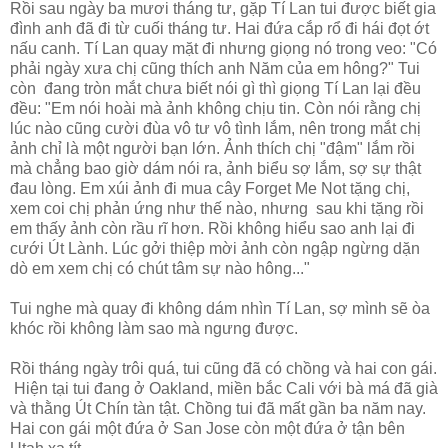
Rồi sau ngày ba mươi tháng tư, gặp Tí Lan tui được biết gia
đình anh đã đi từ cuối tháng tư. Hai đứa cắp rổ đi hái đọt ớt
nấu canh. Tí Lan quay mặt đi nhưng giọng nó trong veo: "Có
phải ngày xưa chị cũng thích anh Năm của em hông?" Tui
còn đang tròn mắt chưa biết nói gì thì giọng Tí Lan lại đều
đều: "Em nói hoài mà ảnh không chịu tin. Còn nói rằng chị
lúc nào cũng cười đùa vô tư vô tình lắm, nên trong mắt chị
ảnh chỉ là một người bạn lớn. Ảnh thích chị "đậm" lắm rồi
mà chẳng bao giờ dám nói ra, ảnh biểu sợ lắm, sợ sự thật
đau lòng. Em xúi ảnh đi mua cây Forget Me Not tặng chị,
xem coi chị phản ứng như thế nào, nhưng sau khi tặng rồi
em thấy ảnh còn rầu rĩ hơn. Rồi không hiểu sao anh lại đi
cưới Út Lành. Lúc gởi thiệp mời ảnh còn ngập ngừng dặn
dò em xem chị có chút tâm sự nào hông..."
Tui nghe mà quay đi không dám nhìn Tí Lan, sợ mình sẽ òa
khóc rồi không làm sao mà ngưng được.
Rồi tháng ngày trôi quá, tui cũng đã có chồng và hai con gái.
Hiện tại tui đang ở Oakland, miền bắc Cali với bà má đã già
và thằng Út Chín tàn tật. Chồng tui đã mất gần ba năm nay.
Hai con gái một đứa ở San Jose còn một đứa ở tận bên