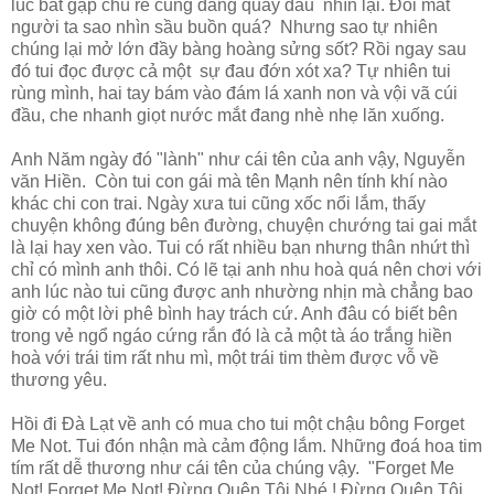
lúc bắt gặp chú rể cũng đang quay đầu nhìn lại. Đôi mắt
người ta sao nhìn sầu buồn quá? Nhưng sao tự nhiên
chúng lại mở lớn đầy bàng hoàng sửng sốt? Rồi ngay sau
đó tui đọc được cả một sự đau đớn xót xa? Tự nhiên tui
rùng mình, hai tay bám vào đám lá xanh non và vội vã cúi
đầu, che nhanh giọt nước mắt đang nhè nhẹ lăn xuống.
Anh Năm ngày đó "lành" như cái tên của anh vậy, Nguyễn
văn Hiền. Còn tui con gái mà tên Mạnh nên tính khí nào
khác chi con trai. Ngày xưa tui cũng xốc nổi lắm, thấy
chuyện không đúng bên đường, chuyện chướng tai gai mắt
là lại hay xen vào. Tui có rất nhiều bạn nhưng thân nhứt thì
chỉ có mình anh thôi. Có lẽ tại anh nhu hoà quá nên chơi với
anh lúc nào tui cũng được anh nhường nhịn mà chẳng bao
giờ có một lời phê bình hay trách cứ. Anh đâu có biết bên
trong vẻ ngổ ngáo cứng rắn đó là cả một tà áo trắng hiền
hoà với trái tim rất nhu mì, một trái tim thèm được vỗ về
thương yêu.
Hồi đi Đà Lạt về anh có mua cho tui một chậu bông Forget
Me Not. Tui đón nhận mà cảm động lắm. Những đoá hoa tim
tím rất dễ thương như cái tên của chúng vậy. "Forget Me
Not! Forget Me Not! Đừng Quên Tôi Nhé ! Đừng Quên Tôi