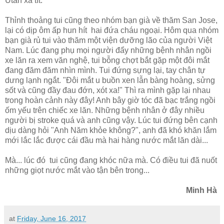
Utah xa tít.
Thỉnh thoảng tui cũng theo nhóm bạn già về thăm San Jose,
lại có dịp ôm ấp hun hít hai đứa cháu ngoại. Hôm qua nhóm
bạn già rủ tui vào thăm một viện dưỡng lão của người Việt
Nam. Lúc đang phụ mọi người đẩy những bệnh nhân ngồi
xe lăn ra xem văn nghệ, tui bỗng chợt bắt gặp một đôi mắt
đang đăm đăm nhìn mình. Tui đứng sựng lại, tay chân tự
dưng lạnh ngắt. "Đôi mắt u buồn xen lẫn bàng hoàng, sửng
sốt và cũng đầy đau đớn, xót xa!" Thì ra mình gặp lại nhau
trong hoàn cảnh này đây! Anh bây giờ tóc đã bạc trắng ngồi
ốm yếu trên chiếc xe lăn. Những bệnh nhân ở đây nhiều
người bị stroke quá và anh cũng vậy. Lúc tui đứng bên cạnh
dịu dàng hỏi "Anh Năm khỏe không?", anh đã khó khăn lắm
mới lắc lắc được cái đầu mà hai hàng nước mắt lăn dài...
Mà... lúc đó tui cũng đang khóc nữa mà. Có điều tui đã nuốt
những giọt nước mắt vào tận bên trong...
Minh Hà
at
Friday, June 16, 2017