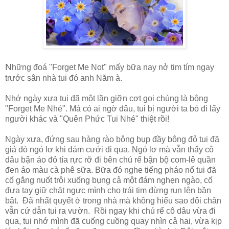
N
hững đoá "Forget Me Not" mấy bữa nay nở tim tím ngay
trước sân nhà tui đó anh Năm à.
Nhớ ngày xưa tui đã một lần giỡn cợt gọi chúng là bông
"Forget Me Nhé". Mà có ai ngờ đâu, tui bị người ta bỏ đi lấy
người khác và "Quên Phức Tui Nhé" thiệt rồi!
Ngày xưa, đứng sau hàng rào bông bụp đầy bông đỏ tui đã
giả đò ngó lơ khi đám cưới đi qua. Ngó lơ mà vẫn thấy cô
dâu bận áo đỏ tía rực rỡ đi bên chú rể bận bộ com-lê quần
đen áo màu cà phê sữa. Bữa đó nghe tiếng pháo nổ tui đã
cố gắng nuốt trôi xuống bụng cả một đám nghẹn ngào, cố
đưa tay giữ chặt ngực mình cho trái tim đừng run lên bần
bật. Đã nhất quyết ở trong nhà mà không hiểu sao đôi chân
vẫn cứ dẫn tui ra vườn. Rồi ngay khi chú rể cô dâu vừa đi
qua, tui nhớ mình đã cuống cuồng quay nhìn cả hai, vừa kịp