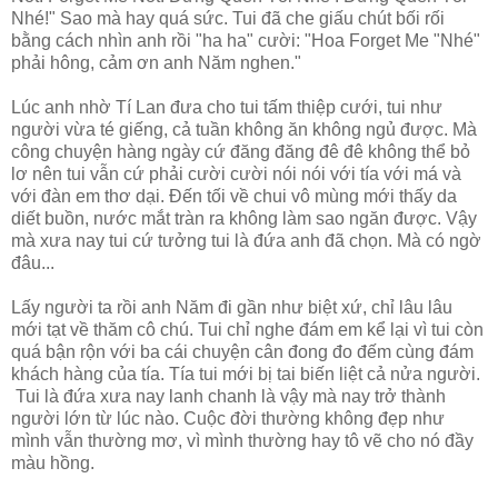
Nhé!" Sao mà hay quá sức. Tui đã che giấu chút bối rối
bằng cách nhìn anh rồi "ha ha" cười: "Hoa Forget Me "Nhé"
phải hông, cảm ơn anh Năm nghen."
Lúc anh nhờ Tí Lan đưa cho tui tấm thiệp cưới, tui như
người vừa té giếng, cả tuần không ăn không ngủ được. Mà
công chuyện hàng ngày cứ đăng đăng đê đê không thể bỏ
lơ nên tui vẫn cứ phải cười cười nói nói với tía với má và
với đàn em thơ dại. Đến tối về chui vô mùng mới thấy da
diết buồn, nước mắt tràn ra không làm sao ngăn được. Vậy
mà xưa nay tui cứ tưởng tui là đứa anh đã chọn. Mà có ngờ
đâu...
Lấy người ta rồi anh Năm đi gần như biệt xứ, chỉ lâu lâu
mới tạt về thăm cô chú. Tui chỉ nghe đám em kể lại vì tui còn
quá bận rộn với ba cái chuyện cân đong đo đếm cùng đám
khách hàng của tía. Tía tui mới bị tai biến liệt cả nửa người.
Tui là đứa xưa nay lanh chanh là vậy mà nay trở thành
người lớn từ lúc nào. Cuộc đời thường không đẹp như
mình vẫn thường mơ, vì mình thường hay tô vẽ cho nó đầy
màu hồng.