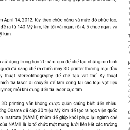
T
T
T
iểm April 14, 2012, tùy theo chức năng và mức độ phức tạp,
T
T
ề ra từ 140 Mỹ kim, lên tới vài ngàn, rồi 4, 5 chục ngàn, và
ỹ kim.
P
T
m sử dụng trong hơn 20 năm qua để chế tạo những mô hình
 người đã sáng chế ra chiếc máy 3D printer thương mại đầu
B
 thuật stereolithography để chế tạo vật thể. Kỹ thuật
B
iển tia laser di chuyển để làm cứng lại các loại vật liệu
C
lymer, mỗi khi đụng đến tia laser cực tím.
D
G
X
 3D printing vẫn không được quần chúng biết đến nhiều.
ng Obama đã cấp 30 triệu Mỹ kim để tạo ra học viện quốc
on Institute (NAMII) nhằm để giúp khôi phục lại ngành chế
T
 của NAMII là lo tổ chức một mạng lưới liên kết các trường