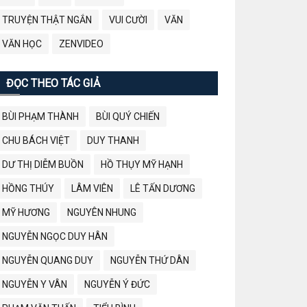
TRUYỆN THẬT NGẮN
VUI CƯỜI
VĂN
VĂN HỌC
ZENVIDEO
ĐỌC THEO TÁC GIẢ
BÙI PHẠM THÀNH
BÙI QUÝ CHIẾN
CHU BÁCH VIỆT
DUY THANH
DƯ THỊ DIỄM BUỒN
HỒ THỤY MỸ HẠNH
HỒNG THÚY
LÂM VIÊN
LÊ TẤN DƯƠNG
MỸ HƯƠNG
NGUYÊN NHUNG
NGUYỄN NGỌC DUY HÂN
NGUYỄN QUANG DUY
NGUYỄN THỨ DÂN
NGUYỄN Y VÂN
NGUYỄN Ý ĐỨC