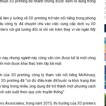
ỹ thuật 3D printing để nhanh chóng được đem ra dùng trong
T
(
D
(
ã làm ý tưởng về 3D printing trở nên nổi tiếng trong phong
hiều công ty đã chuyên chú vào việc cung cấp dịch vụ 3D
ters với giá tương đối rẻ chỉ vài trăm thay vì vài ngàn Mỹ
 nay, nhưng ngành này cũng vẫn còn được kể là một công
hỉ mới được khai thác trên lớp bề mặt.
n của 3D printing, công ty tham vấn nổi tiếng McKinsey,
 3D printing đã "có đủ điều kiện để bước ra khỏi trạng thái
a tăng trong nhiều ứng dụng để trở thành một phương cách
ch sản xuất theo quy ước truyền thống."
ers Associates, trong năm 2015, thị trường của 3D printers