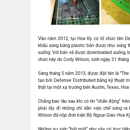
V
ào năm 2012, tại Hoa Kỳ có tổ chức tên Def
khẩu súng bằng plastic bắn được như súng t
xuống. Với bản vẽ được downloaded xuống, bấ
chức này do Cody Wilson, sinh ngày 31 tháng 
Sang tháng 5 năm 2013, được đặt tên là "The L
tạo bởi Defense Distributed bằng kỹ thuật m
thật tại một xạ trường bên Austin, Texas, Hoa 
Chẳng bao lâu sau khi có tin "chấn động" tr
phải lấy đi những chỉ dẫn việc chế súng ra
Wilson đã nộp đơn kiện Bộ Ngoại Giao Hoa Kỳ 
Những sự việc "bắt mắt" như vậy có trực tiếp