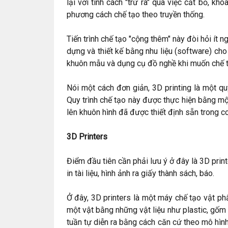
lại với tính cách "trừ ra" qua việc cắt bỏ, k
phương cách chế tạo theo truyền thống.
Tiến trình chế tạo "cộng thêm" này đòi hỏi ít 
dựng và thiết kế bằng nhu liệu (software) cho
khuôn mẫu và dụng cụ đồ nghề khi muốn chế 
Nói một cách đơn giản, 3D printing là một qu
Quy trình chế tạo này được thực hiện bằng một 
lên khuôn hình đã được thiết định sẵn trong c
3D Printers
Điểm đầu tiên cần phải lưu ý ở đây là 3D pri
in tài liệu, hình ảnh ra giấy thành sách, báo.
Ở đây, 3D printers là một máy chế tạo vật p
một vật bằng những vật liệu như plastic, gốm 
tuần tự diễn ra bằng cách căn cứ theo mô hình 3