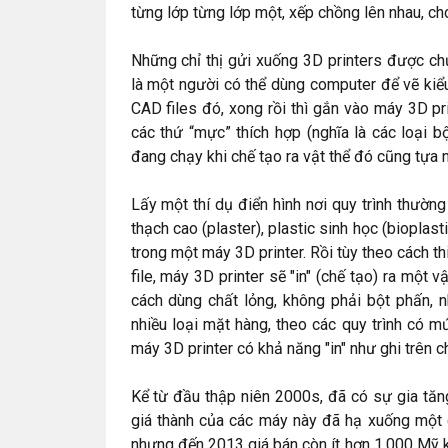
từng lớp từng lớp một, xếp chồng lên nhau, cho
Những chỉ thị gửi xuống 3D printers được ch
là một người có thể dùng computer để vẽ kiểu,
CAD files đó, xong rồi thì gắn vào máy 3D pr
các thứ “mực” thích hợp (nghĩa là các loại b
đang chạy khi chế tạo ra vật thể đó cũng tựa n
Lấy một thí dụ điển hình nơi quy trình thườn
thạch cao (plaster), plastic sinh học (bioplasti
trong một máy 3D printer. Rồi tùy theo cách 
file, máy 3D printer sẽ "in" (chế tạo) ra một 
cách dùng chất lỏng, không phải bột phấn, 
nhiều loại mặt hàng, theo các quy trình có 
máy 3D printer có khả năng "in" như ghi trên c
Kể từ đầu thập niên 2000s, đã có sự gia tăng
giá thành của các máy này đã hạ xuống mộ
nhưng đến 2013 giá bán còn ít hơn 1,000 Mỹ ki