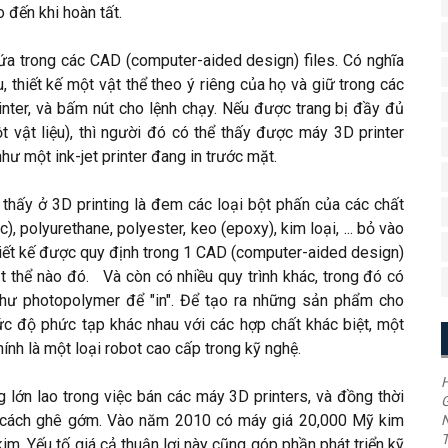
 đến khi hoàn tất.
ứa trong các CAD (computer-aided design) files. Có nghĩa
 thiết kế một vật thể theo ý riêng của họ và giữ trong các
inter, và bấm nút cho lệnh chạy. Nếu được trang bị đầy đủ
ột vật liệu), thì người đó có thể thấy được máy 3D printer
hư một ink-jet printer đang in trước mặt.
g thấy ở 3D printing là đem các loại bột phấn của các chất
c), polyurethane, polyester, keo (epoxy), kim loại, ... bỏ vào
thiết kế được quy định trong 1 CAD (computer-aided design)
vật thể nào đó. Và còn có nhiều quy trình khác, trong đó có
như photopolymer để "in". Để tạo ra những sản phẩm cho
mức độ phức tạp khác nhau với các hợp chất khác biệt, một
hính là một loại robot cao cấp trong kỹ nghệ.
H
 lớn lao trong việc bán các máy 3D printers, và đồng thời
G
t cách ghê gớm. Vào năm 2010 có máy giá 20,000 Mỹ kim
T
m. Yếu tố giá cả thuận lợi này cũng góp phần phát triển kỹ