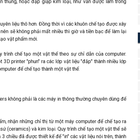
hoan thủng, hoặc đập giập kim loại, như vẫn được làm trong
nguyên liệu thô hơn. Đồng thời vì các khuôn chế tạo được xây
 nên sẽ không phải mất nhiều thì giờ và tiền bạc để làm lại
tạo vật phẩm mới.
y trình chế tạo một vật thể theo sự chỉ dẫn của computer.
3D printer "phun" ra các lớp vật liệu "đắp" thành nhiều lớp
omputer để chế tạo thành một vật thể.
nters không phải là các máy in thông thường chuyên dùng để
hẩm, nhận những chỉ thị từ một máy computer để chế tạo ra
sứ (ceramics) và kim loại. Quy trình chế tạo một vật thể sẽ
 chiều đã được thiết kế để "in" các vật liệu nói trên, thành