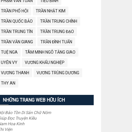
PHẠM VĂN TUẤN
TIỂU BÌNH
TRẦN PHỐ HỘI
TRẦN NHẬT KIM
TRẦN QUỐC BẢO
TRẦN TRUNG CHÍNH
TRẦN TRUNG TÍN
TRẦN TRUNG ĐẠO
TRẦN VĂN GIANG
TRẦN ĐÌNH TUẤN
TUỆ NGA
TÂM MINH NGÔ TẰNG GIAO
UYÊN VY
VƯƠNG KHẨU NGHIỆP
VƯƠNG THANH
VƯƠNG TRÙNG DƯƠNG
THY AN
NHỮNG TRANG WEB HỮU ÍCH
ội Bảo Tồn Di Sản Chữ Nôm
iúp Đọc Truyện Kiều
Nam Hoa Kinh
hi Viện