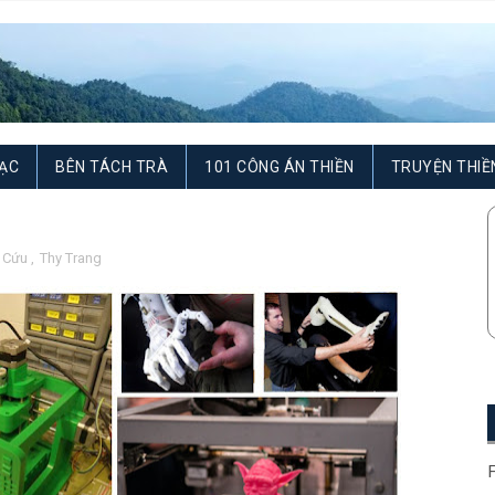
ẠC
BÊN TÁCH TRÀ
101 CÔNG ÁN THIỀN
TRUYỆN THIỀ
 Cứu
,
Thy Trang
F