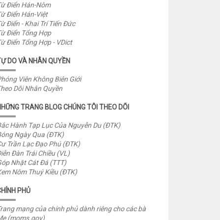
ừ Điển Hán-Nôm
ừ Điển Hán-Việt
ừ Điển - Khai Trí Tiến Đức
ừ Điển Tổng Hợp
ừ Điển Tổng Hợp - VDict
TỰ DO VÀ NHÂN QUYỀN
hóng Viên Không Biên Giới
heo Dõi Nhân Quyền
NHỮNG TRANG BLOG CHÚNG TÔI THEO DÕI
ắc Hành Tạp Lục Của Nguyễn Du (ĐTK)
óng Ngày Qua (ĐTK)
ư Trần Lạc Đạo Phú (ĐTK)
iễn Đàn Trái Chiều (VL)
óp Nhặt Cát Đá (TTT)
em Nôm Thuý Kiều (ĐTK)
CHÍNH PHỦ
rang mạng của chính phủ dành riêng cho các bà
Mẹ (moms.gov)