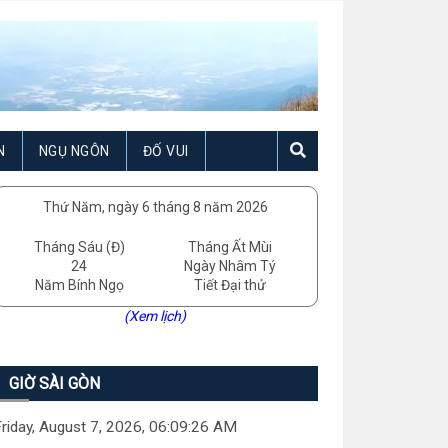
N
NGỤ NGÔN
ĐỐ VUI
Thứ Năm, ngày 6 tháng 8 năm 2026
Tháng Sáu (Đ)
Tháng Ất Mùi
24
Ngày Nhâm Tý
Năm Bính Ngọ
Tiết Đại thử
(Xem lịch)
GIỜ SÀI GÒN
riday, August 7, 2026, 06:09:27 AM