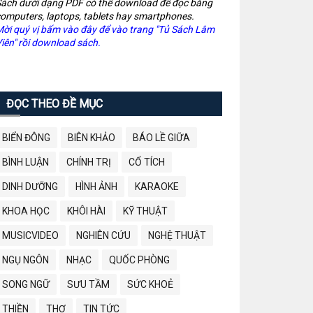
ách dưới dạng PDF có thể download để đọc bằng
omputers, laptops, tablets hay smartphones.
ời quý vị bấm vào đây để vào trang "Tủ Sách Lâm
iên" rồi download sách.
ĐỌC THEO ĐỀ MỤC
BIỂN ĐÔNG
BIÊN KHẢO
BÁO LỀ GIỮA
BÌNH LUẬN
CHÍNH TRỊ
CỔ TÍCH
DINH DƯỠNG
HÌNH ẢNH
KARAOKE
KHOA HỌC
KHÔI HÀI
KỸ THUẬT
MUSICVIDEO
NGHIÊN CỨU
NGHỆ THUẬT
NGỤ NGÔN
NHẠC
QUỐC PHÒNG
SONG NGỮ
SƯU TẦM
SỨC KHOẺ
THIỀN
THƠ
TIN TỨC