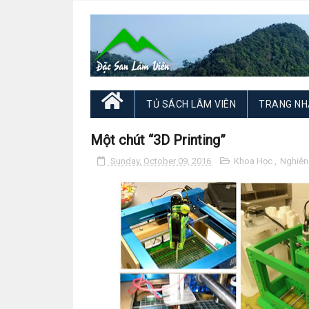
TỦ SÁCH LÂM VIÊN
TRANG NH
Một chút “3D Printing”
Sunday, October 09, 2016
Khoa Học
,
Nghiên