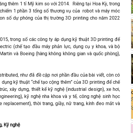
 tăng thêm 1 tỉ Mỹ kim so với 2014. Riêng tại Hoa Kỳ, trong
 chiếm 1 phần 3 tổng số thương vụ của robot và máy móc
on số dự phóng của thị trường 3D printing cho năm 2022
15, trong số các công ty áp dụng kỹ thuật 3D printing để
lectric (chế tạo đầu máy phản lực, dụng cụ y khoa, và bộ
 Martin và Boeing (hàng không không gian và quốc phòng),
tributed, như đã đề cập nơi phần đầu của bài viết, còn có
 dụng kỹ thuật “chế tạo cộng thêm” của 3D printing để chế
c, xây dựng, thiết kế kỹ nghệ (industrial design), xe hơi,
ngineering), kỹ nghệ nha khoa và y tế, công nghệ sinh học
 replacement), thời trang, giầy, nữ trang, kính đeo mắt và
, Kỹ nghệ