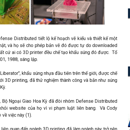
ense Distributed tiết lộ kế hoạch vẽ kiểu và thiết kế một
hật, và họ sẽ cho phép bản vẽ đó được tự do downloaded
t cứ ai có 3D printer đều chế tạo khẩu súng đó được. Tổ
01, 1988, sáng lập.
iberator", khẩu súng nhựa đầu tiên trên thế giới, được chế
ới 3D printing, đã thử nghiệm thành công và bắn như súng
Kỳ.
ên, Bộ Ngoại Giao Hoa Kỳ đã đòi nhóm Defense Distributed
 khỏi website của họ vì vi phạm luật liên bang. Và Cody
về việc này (1).
 liên quan đến ngành 3D printing đã làm ngành này trở nên