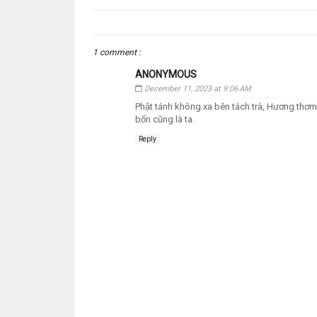
1 comment :
ANONYMOUS
December 11, 2023 at 9:06 AM
Phật tánh không xa bên tách trà, Hương thơm n
bổn cũng là ta.
Reply