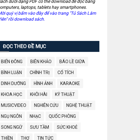
ách dưới dạng PDF có thể download để đọc bằng
omputers, laptops, tablets hay smartphones.
ời quý vị bấm vào đây để vào trang "Tủ Sách Lâm
iên" rồi download sách.
ĐỌC THEO ĐỀ MỤC
BIỂN ĐÔNG
BIÊN KHẢO
BÁO LỀ GIỮA
BÌNH LUẬN
CHÍNH TRỊ
CỔ TÍCH
DINH DƯỠNG
HÌNH ẢNH
KARAOKE
KHOA HỌC
KHÔI HÀI
KỸ THUẬT
MUSICVIDEO
NGHIÊN CỨU
NGHỆ THUẬT
NGỤ NGÔN
NHẠC
QUỐC PHÒNG
SONG NGỮ
SƯU TẦM
SỨC KHOẺ
THIỀN
THƠ
TIN TỨC