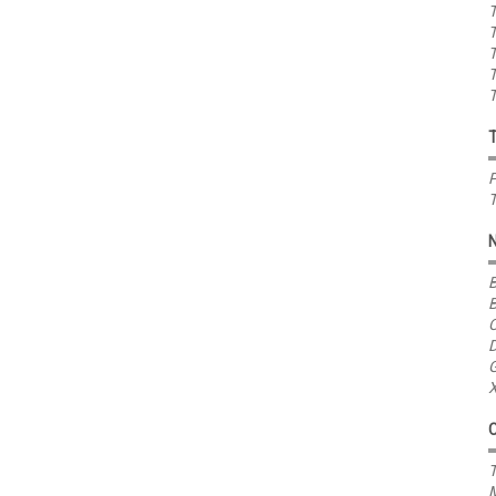
T
T
T
T
T
P
T
B
B
C
D
G
X
T