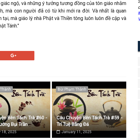
S
a giác ngộ, và những ý tưởng tương đồng của tôn giáo nhằm
c
nh, mà con người đã có từ khi mới ra đời. Và nhất là quan
M
 tại, mà giáo lý nhà Phật và Thiền tông luôn luôn đề cập và
V
ật Tánh."
 Thành
Bùi Phạm Thành
ện Bên Tách Trà #60 -
Câu Chuyện Bên Tách Trà #59 -
ớng Bụi Trần
Trí Tuệ Bằng Đá
 18, 2025
January 11, 2025