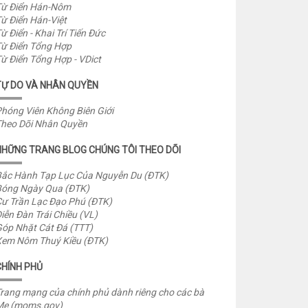
ừ Điển Hán-Nôm
ừ Điển Hán-Việt
ừ Điển - Khai Trí Tiến Đức
ừ Điển Tổng Hợp
ừ Điển Tổng Hợp - VDict
TỰ DO VÀ NHÂN QUYỀN
hóng Viên Không Biên Giới
heo Dõi Nhân Quyền
NHỮNG TRANG BLOG CHÚNG TÔI THEO DÕI
ắc Hành Tạp Lục Của Nguyễn Du (ĐTK)
óng Ngày Qua (ĐTK)
ư Trần Lạc Đạo Phú (ĐTK)
iễn Đàn Trái Chiều (VL)
óp Nhặt Cát Đá (TTT)
em Nôm Thuý Kiều (ĐTK)
CHÍNH PHỦ
rang mạng của chính phủ dành riêng cho các bà
Mẹ (moms.gov)