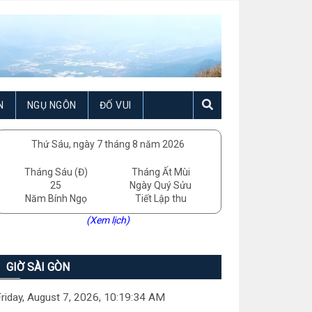
N
NGỤ NGÔN
ĐỐ VUI
Thứ Sáu, ngày 7 tháng 8 năm 2026
Tháng Sáu (Đ)
Tháng Ất Mùi
25
Ngày Quý Sửu
Năm Bính Ngọ
Tiết Lập thu
(Xem lịch)
GIỜ SÀI GÒN
riday, August 7, 2026, 10:19:35 AM