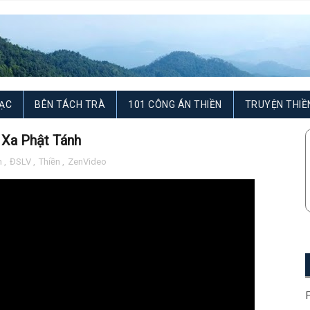
ẠC
BÊN TÁCH TRÀ
101 CÔNG ÁN THIỀN
TRUYỆN THIỀ
 Xa Phật Tánh
h
,
ĐSLV
,
Thiền
,
ZenVideo
F