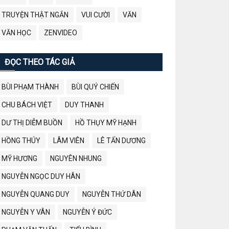
TRUYỆN THẬT NGẮN
VUI CƯỜI
VĂN
VĂN HỌC
ZENVIDEO
ĐỌC THEO TÁC GIẢ
BÙI PHẠM THÀNH
BÙI QUÝ CHIẾN
CHU BÁCH VIỆT
DUY THANH
DƯ THỊ DIỄM BUỒN
HỒ THỤY MỸ HẠNH
HỒNG THÚY
LÂM VIÊN
LÊ TẤN DƯƠNG
MỸ HƯƠNG
NGUYÊN NHUNG
NGUYỄN NGỌC DUY HÂN
NGUYỄN QUANG DUY
NGUYỄN THỨ DÂN
NGUYỄN Y VÂN
NGUYỄN Ý ĐỨC