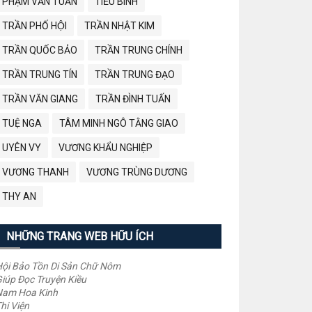
PHẠM VĂN TUẤN
TIỂU BÌNH
TRẦN PHỐ HỘI
TRẦN NHẬT KIM
TRẦN QUỐC BẢO
TRẦN TRUNG CHÍNH
TRẦN TRUNG TÍN
TRẦN TRUNG ĐẠO
TRẦN VĂN GIANG
TRẦN ĐÌNH TUẤN
TUỆ NGA
TÂM MINH NGÔ TẰNG GIAO
UYÊN VY
VƯƠNG KHẨU NGHIỆP
VƯƠNG THANH
VƯƠNG TRÙNG DƯƠNG
THY AN
NHỮNG TRANG WEB HỮU ÍCH
ội Bảo Tồn Di Sản Chữ Nôm
iúp Đọc Truyện Kiều
Nam Hoa Kinh
hi Viện