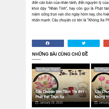
đến căn bản của nhân tánh, đến nguyên lý củ
khơi dậy “Nhân Tính”, hay còn gọi là Phật tá
niệm sống trọn vẹn cho ngày hôm nay, cho hiện
nhấn mạnh. Câu chuyện có tên là “Không Xa Ph
NHỮNG BÀI CÙNG CHỦ ĐỀ
Bùi Phạm Thành
Bùi Phạm
Câu Chuyện Bên Tách Trà #61 -
Câu Chuy
Phát Đạt Thực Sự
Không Vư
January 25, 2025
January