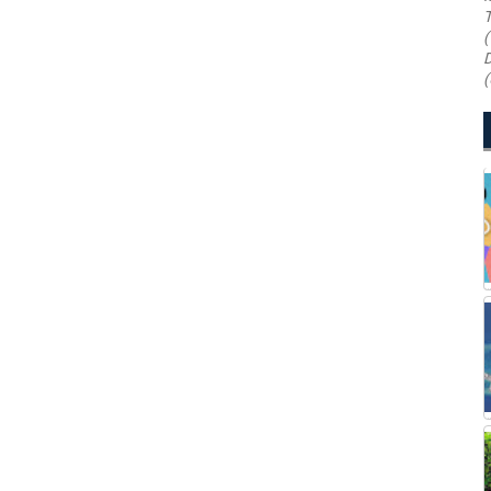
T
(
D
(