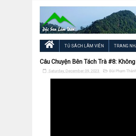
TỦ SÁCH LÂM VIÊN
TRANG NH
Câu Chuyện Bên Tách Trà #8: Không
Saturday, December 09, 2023
Bùi Phạm Thàn