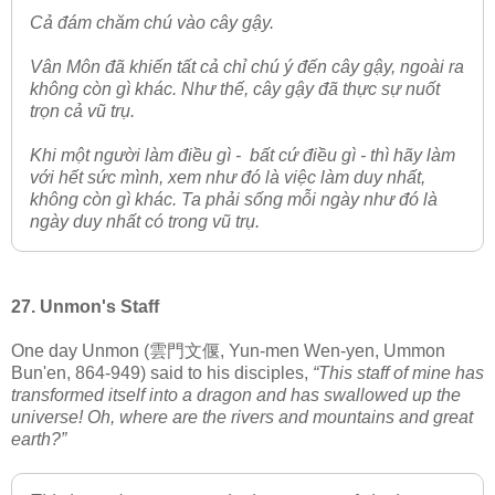
Cả đám chăm chú vào cây gậy.
Vân Môn đã khiến tất cả chỉ chú ý đến cây gậy, ngoài ra
không còn gì khác. Như thế, cây gậy đã thực sự nuốt
trọn cả vũ trụ.
Khi một người làm điều gì - bất cứ điều gì - thì hãy làm
với hết sức mình, xem như đó là việc làm duy nhất,
không còn gì khác. Ta phải sống mỗi ngày như đó là
ngày duy nhất có trong vũ trụ.
27. Unmon's Staff
One day Unmon (雲門文偃, Yun-men Wen-yen, Ummon
Bun'en, 864-949) said to his disciples,
“This staff of mine has
transformed itself into a dragon and has swallowed up the
universe! Oh, where are the rivers and mountains and great
earth?”