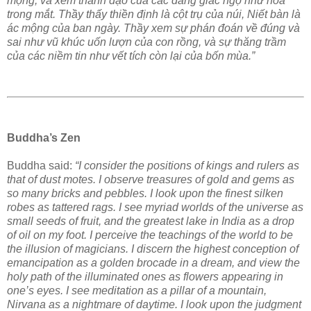
mộng, và xem thánh đạo của các đấng giác ngộ như hoa
trong mắt. Thầy thấy thiền định là cột trụ của núi, Niết bàn là
ác mộng của ban ngày. Thầy xem sự phán đoán về đúng và
sai như vũ khúc uốn lượn của con rồng, và sự thăng trầm
của các niềm tin như vết tích còn lại của bốn mùa.”
Buddha’s Zen
Buddha said:
“I consider the positions of kings and rulers as
that of dust motes. I observe treasures of gold and gems as
so many bricks and pebbles. I look upon the finest silken
robes as tattered rags. I see myriad worlds of the universe as
small seeds of fruit, and the greatest lake in India as a drop
of oil on my foot. I perceive the teachings of the world to be
the illusion of magicians. I discern the highest conception of
emancipation as a golden brocade in a dream, and view the
holy path of the illuminated ones as flowers appearing in
one’s eyes. I see meditation as a pillar of a mountain,
Nirvana as a nightmare of daytime. I look upon the judgment