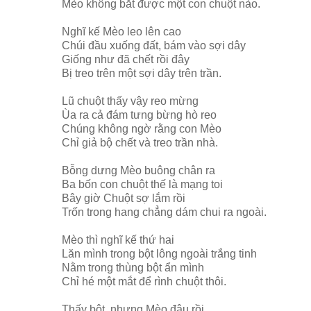
Mèo không bắt được một con chuột nào.
Nghĩ kế Mèo leo lên cao
Chúi đầu xuống đất, bám vào sợi dây
Giống như đã chết rồi đây
Bị treo trên một sợi dây trên trần.
Lũ chuột thấy vậy reo mừng
Ùa ra cả đám tưng bừng hò reo
Chúng không ngờ rằng con Mèo
Chỉ giả bộ chết và treo trần nhà.
Bỗng dưng Mèo buông chân ra
Ba bốn con chuột thế là mạng toi
Bây giờ Chuột sợ lắm rồi
Trốn trong hang chẳng dám chui ra ngoài.
Mèo thì nghĩ kế thứ hai
Lăn mình trong bột lông ngoài trắng tinh
Nằm trong thùng bột ẩn mình
Chỉ hé một mắt để rình chuột thôi.
Thấy bột, nhưng Mèo đâu rồi