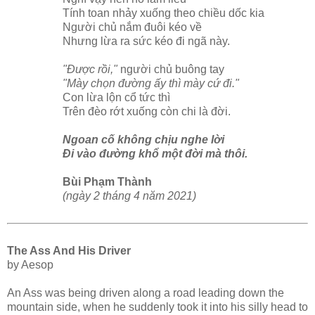
Tính toan nhảy xuống theo chiều dốc kia
Người chủ nắm đuôi kéo về
Nhưng lừa ra sức kéo đi ngã này.
"Được rồi,"
người chủ buông tay
"Mày chọn đường ấy thì mày cứ đi."
Con lừa lộn cổ tức thì
Trên đèo rớt xuống còn chi là đời.
Ngoan cố không chịu nghe lời
Đi vào đường khổ một đời mà thôi.
Bùi Phạm Thành
(ngày 2 tháng 4 năm 2021)
The Ass And His Driver
by Aesop
An Ass was being driven along a road leading down the
mountain side, when he suddenly took it into his silly head to