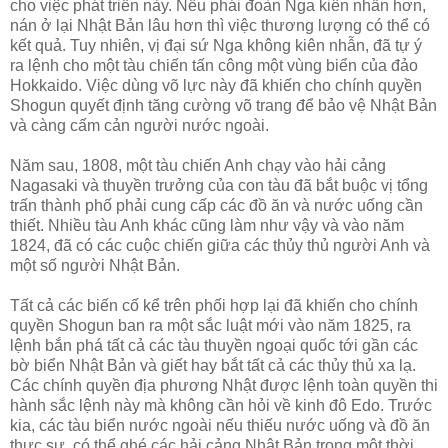
cho việc phát triển này. Nếu phái đoàn Nga kiên nhẫn hơn,
nán ở lại Nhật Bản lâu hơn thì việc thương lượng có thể có
kết quả. Tuy nhiên, vị đại sứ Nga không kiên nhẫn, đã tự ý
ra lệnh cho một tàu chiến tấn công một vùng biển của đảo
Hokkaido. Việc dùng võ lực này đã khiến cho chính quyền
Shogun quyết định tăng cường võ trang để bảo vệ Nhật Bản
và càng cấm cản người nước ngoài.
Năm sau, 1808, một tàu chiến Anh chạy vào hải cảng
Nagasaki và thuyền trưởng của con tàu đã bắt buộc vị tổng
trấn thành phố phải cung cấp các đồ ăn và nước uống cần
thiết. Nhiều tàu Anh khác cũng làm như vậy và vào năm
1824, đã có các cuộc chiến giữa các thủy thủ người Anh và
một số người Nhật Bản.
Tất cả các biến cố kể trên phối hợp lại đã khiến cho chính
quyền Shogun ban ra một sắc luật mới vào năm 1825, ra
lệnh bắn phá tất cả các tàu thuyền ngoại quốc tới gần các
bờ biển Nhật Bản và giết hay bắt tất cả các thủy thủ xa lạ.
Các chính quyền địa phương Nhật được lệnh toàn quyền thi
hành sắc lệnh này mà không cần hỏi về kinh đô Edo. Trước
kia, các tàu biển nước ngoài nếu thiếu nước uống và đồ ăn
thực sự, có thể ghé các hải cảng Nhật Bản trong một thời