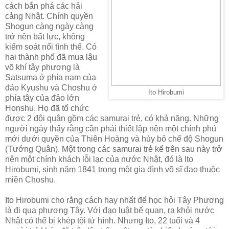
cách bắn phá các hải
cảng Nhật. Chính quyền
Shogun càng ngày càng
trở nên bất lực, không
kiểm soát nổi tình thế. Có
hai thành phố đã mua lậu
võ khí tây phương là
Satsuma ở phía nam của
đảo Kyushu và Choshu ở
Ito Hirobumi
phía tây của đảo lớn
Honshu. Họ đã tổ chức
được 2 đội quân gồm các samurai trẻ, có khả năng. Những
người ngày thấy rằng cần phải thiết lập nên một chính phủ
mới dưới quyền của Thiên Hoàng và hủy bỏ chế độ Shogun
(Tướng Quân). Một trong các samurai trẻ kể trên sau này trở
nên một chính khách lỗi lạc của nước Nhật, đó là Ito
Hirobumi, sinh năm 1841 trong một gia đình võ sĩ đạo thuộc
miền Choshu.
Ito Hirobumi cho rằng cách hay nhất để học hỏi Tây Phương
là đi qua phương Tây. Với đạo luật bế quan, ra khỏi nước
Nhật có thể bị khép tội tử hình. Nhưng Ito, 22 tuổi và 4