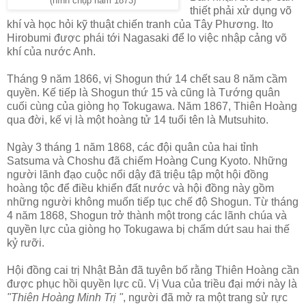
(hình chụp năm 1873)
thiết phải xử dụng võ
khí và học hỏi kỹ thuật chiến tranh của Tây Phương. Ito
Hirobumi được phái tới Nagasaki để lo việc nhập cảng võ
khí của nước Anh.
Tháng 9 năm 1866, vị Shogun thứ 14 chết sau 8 năm cầm
quyền. Kế tiếp là Shogun thứ 15 và cũng là Tướng quân
cuối cùng của giòng họ Tokugawa. Năm 1867, Thiên Hoàng
qua đời, kế vị là một hoàng tử 14 tuổi tên là Mutsuhito.
Ngày 3 tháng 1 năm 1868, các đội quân của hai tỉnh
Satsuma và Choshu đã chiếm Hoàng Cung Kyoto. Những
người lãnh đạo cuộc nổi dậy đã triệu tập một hội đồng
hoàng tộc để điều khiển đất nước và hội đồng này gồm
những người không muốn tiếp tục chế độ Shogun. Từ tháng
4 năm 1868, Shogun trở thành một trong các lãnh chúa và
quyền lực của giòng họ Tokugawa bị chấm dứt sau hai thế
kỷ rưỡi.
Hội đồng cai trị Nhật Bản đã tuyên bố rằng Thiên Hoàng cần
được phục hồi quyền lực cũ. Vị Vua của triều đại mới này là
"Thiên Hoàng Minh Trị "
, người đã mở ra một trang sử rực