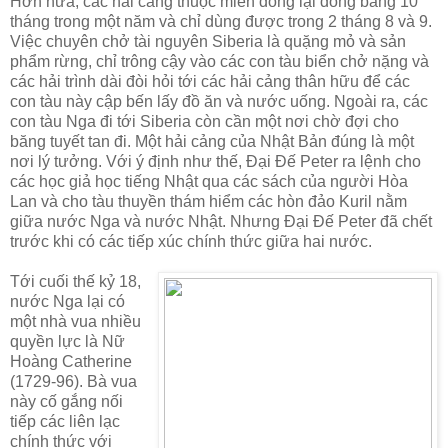
Hơn nữa, các hải cảng thuộc miền đông lại đóng băng 10
tháng trong một năm và chỉ dùng được trong 2 tháng 8 và 9.
Việc chuyên chở tài nguyên Siberia là quặng mỏ và sản
phẩm rừng, chỉ trông cậy vào các con tàu biển chở nặng và
các hải trình dài đòi hỏi tới các hải cảng thân hữu để các
con tàu này cập bến lấy đồ ăn và nước uống. Ngoài ra, các
con tàu Nga đi tới Siberia còn cần một nơi chờ đợi cho
băng tuyết tan đi. Một hải cảng của Nhật Bản đúng là một
nơi lý tưởng. Với ý định như thế, Đại Đế Peter ra lệnh cho
các học giả học tiếng Nhật qua các sách của người Hòa
Lan và cho tàu thuyền thám hiểm các hòn đảo Kuril nằm
giữa nước Nga và nước Nhật. Nhưng Đại Đế Peter đã chết
trước khi có các tiếp xúc chính thức giữa hai nước.
Tới cuối thế kỷ 18,
nước Nga lại có
một nhà vua nhiều
quyền lực là Nữ
Hoàng Catherine
(1729-96). Bà vua
này cố gắng nối
tiếp các liên lạc
chính thức với