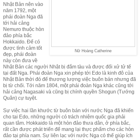
Nhật Bản nên vào
năm 1792, một
phái đoàn Nga đã
tới hải cảng
Nemuro thuộc hòn
đảo phía bắc
Hokkaido. Để có
được tình cảm tốt
Nữ Hoàng Catherine
đẹp, phái đoàn
này còn đưa về
Nhật Bản các người Nhật bị đắm tàu và được đối xử tử tế
tại đất Nga. Phái đoàn Nga xin phép tới Edo là kinh đô của
Nhật Bản thời đó để thương lượng việc buôn bán nhưng đã
bị từ chối. Tới năm 1804, một phái đoàn Nga khác cũng tới
hải cảng Nagasaki và cũng bị chính quyền Shogun (Tướng
Quân) cự tuyệt.
Sự việc hai lần khước từ buôn bán với nước Nga đã khiến
cho tại Edo, những người có trách nhiệm quốc gia phải
quan tâm. Hokkaido là một hòn đảo thưa dân, ở phía bắc,
rất cần được phát triển để mang lại thực phẩm cho các hòn
đảo tại phía nam. Sự liên lạc với nước Nga có thể giúp ích