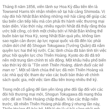
Tháng 8 năm 1856, viên lãnh sự Hoa Kỳ đầu tiên tên là
Towsend Harris tới nhận nhiệm sở tại hải cảng Shimoda. Vị
này đòi hỏi Nhật Bản không những mở hải cảng để giúp các
tàu biển cần tiếp liệu mà còn phải thi hành việc thương mại
toàn diện. Vào thời này, nhiều người Nhật đã thấy rằng thỏa
ước bất công, có tính một chiều bởi vì Nhật Bản không thể
buôn bán tại Hoa Kỳ, song Nhật Bản quá yếu, không làm
sao ngăn cản được áp lực ngoại quốc và đã đến lúc phải
chấm dứt chế độ Shogun Tokugawa (Tướng Quân) đã nắm
quyền lực hai thế kỷ rưỡi. Các lãnh chúa đã bàn tính tới việc
phục hồi quyền lực cho Thiên Hoàng. Kyoto do đó đã trở
nên một trung tâm chính trị sôi động. Một khẩu hiệu phổ biến
vào thời kỳ đó là
"Tôn vinh Thiên Hoàng, đánh đuổi các kẻ
man rợ "
. Một số lãnh chúa thế lực đã mời Thiên Hoàng và
các nhà quý tộc tham dự vào các buổi bàn thảo về chính
sách quốc gia, một việc làm đầu tiên trong nhiều thế kỷ.
Trong một cố gắng để làm yên lòng phe đối lập đối với các
đòi hỏi thương mại mới, Shogun Tokugawa đã mang thỏa
ước để xin Thiên Hoàng chấp thuận. Vào các thập niên
trước, tất nhiên Thiên Hoàng phải đồng ý nhưng lần này,
Thiên Hoàng đã bác bỏ. Một lý do là vì hải cảng phải mở