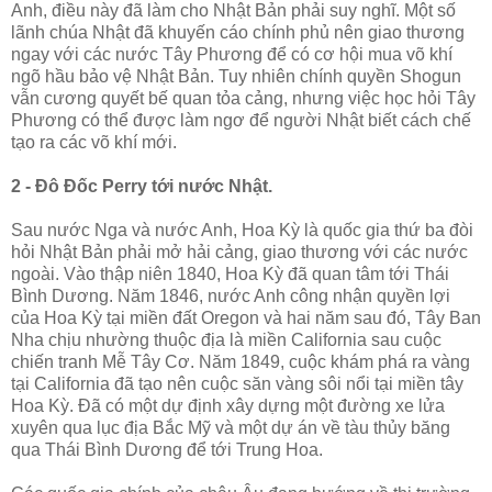
Anh, điều này đã làm cho Nhật Bản phải suy nghĩ. Một số
lãnh chúa Nhật đã khuyến cáo chính phủ nên giao thương
ngay với các nước Tây Phương để có cơ hội mua võ khí
ngõ hầu bảo vệ Nhật Bản. Tuy nhiên chính quyền Shogun
vẫn cương quyết bế quan tỏa cảng, nhưng việc học hỏi Tây
Phương có thể được làm ngơ để người Nhật biết cách chế
tạo ra các võ khí mới.
2 - Đô Đốc Perry tới nước Nhật.
Sau nước Nga và nước Anh, Hoa Kỳ là quốc gia thứ ba đòi
hỏi Nhật Bản phải mở hải cảng, giao thương với các nước
ngoài. Vào thập niên 1840, Hoa Kỳ đã quan tâm tới Thái
Bình Dương. Năm 1846, nước Anh công nhận quyền lợi
của Hoa Kỳ tại miền đất Oregon và hai năm sau đó, Tây Ban
Nha chịu nhường thuộc địa là miền California sau cuộc
chiến tranh Mễ Tây Cơ. Năm 1849, cuộc khám phá ra vàng
tại California đã tạo nên cuộc săn vàng sôi nổi tại miền tây
Hoa Kỳ. Đã có một dự định xây dựng một đường xe lửa
xuyên qua lục địa Bắc Mỹ và một dự án về tàu thủy băng
qua Thái Bình Dương để tới Trung Hoa.