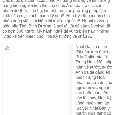
Các quốc gia chính của châu Âu đang hướng về thị trường
hàng triệu người tiêu thụ của châu Á để bán ra các sản
phẩm dư thừa của họ, tạo nên bởi các phương pháp sản
xuất của cuộc cách mạng kỹ nghệ. Hoa Kỳ cũng muốn chia
phần trong việc tìm kiếm thị trường quốc tế. Ngoài ra vùng
biển bắc Thái Bình Dương là nơi rất tốt để săn cá voi và đã
có hơn 500 người Mỹ hành nghề tại vùng biển này. Những
lý do kể trên khiến cho Hoa Kỳ hướng về châu Á.
Nhật Bản là miền
đất nằm trên đường
đi từ California tới
Trung Hoa. Một thập
niên về trước, nước
Anh đã dễ dàng ép
buộc Trung Hoa
phải mở cửa để cho
người nước ngoài
vào buôn bán nên
vào lúc này, Hoa Kỳ
cũng muốn làm áp
lực với Nhật Bản vì
người Nga đang có