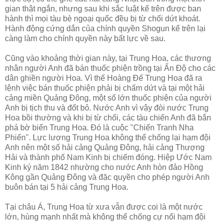
gian thật ngắn, nhưng sau khi sắc luật kể trên được ban
hành thì mọi tàu bè ngoại quốc đều bị từ chối dứt khoát.
Hành động cứng dắn của chính quyền Shogun kể trên lại
càng làm cho chính quyền này bất lực về sau.
Cũng vào khoảng thời gian này, tại Trung Hoa, các thương
nhân người Anh đã bán thuốc phiện trồng tại Ấn Độ cho các
dân ghiền người Hoa. Vì thế Hoàng Đế Trung Hoa đã ra
lệnh việc bán thuốc phiện phải bị chấm dứt và tại một hải
cảng miền Quảng Đông, một số lớn thuốc phiện của người
Anh bị tịch thu và đốt bỏ. Nước Anh vì vậy đòi nước Trung
Hoa bồi thường và khi bị từ chối, các tàu chiến Anh đã bắn
phá bờ biển Trung Hoa. Đó là cuộc "Chiến Tranh Nha
Phiến". Lực lượng Trung Hoa không thể chống lại hạm đội
Anh nên một số hải cảng Quảng Đông, hải cảng Thượng
Hải và thành phố Nam Kinh bị chiếm đóng. Hiệp Ước Nam
Kinh ký năm 1842 nhường cho nước Anh hòn đảo Hồng
Kông gần Quảng Đông và đặc quyền cho phép người Anh
buôn bán tại 5 hải cảng Trung Hoa.
Tại châu Á, Trung Hoa từ xưa vẫn được coi là một nước
lớn, hùng mạnh nhất mà không thể chống cự nổi hạm đội