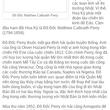
các toan tính về thị
trường Nhật. Vì thế,
Hoa Kỳ phái một
Đô Đốc Matthew Calbraith Perry
đoàn tàu chiến tới
kinh đô Edo. Cầm
đầu hạm đội Hoa Kỳ là Đô Đốc Matthew Calbraith Perry
(1794-1858).
Đô Đốc Perry thuộc một gia đình hải quân truyền thống. Anh
của ông là Oliver Hazard Perry là một vị anh hùng trong trận
chiến Hồ Erie của cuộc chiến 1812. Còn chính Perry, ông đã
chỉ huy lực lượng hải quân Mỹ lớn nhất thời đó trong cuộc
chiến tranh Mễ Tây Cơ và đã thắng lợi trong cuộc tấn công
hải cảng Veracruz. Ông cũng là một nhà ngoại giao trong
các cuộc thương thảo tại Canada, Naples và Nigeria. Đô
Đốc Perry luôn luôn bênh vực quan điểm là Hải Quân Mỹ
nên dùng tàu thủy chạy bằng hơi nước để thay thế loại tàu
biển dùng buồm, vì vậy trong hạm đội của ông đi tới Nhật
Bản đã có hai tàu thủy. Ngoài ra, đặc tính thích hợp nhất của
ông trong việc thương lượng với Nhật Bản là tính kiên nhẫn.
Mùa thu năm 1852, Đô Đốc Perry rời hải cảng Annapolis để