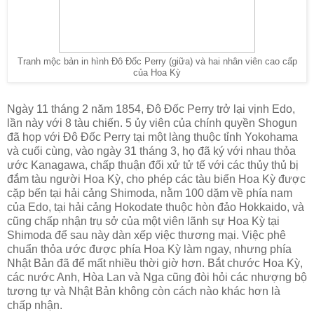
Tranh mộc bản in hình Đô Đốc Perry (giữa) và hai nhân viên cao cấp
của Hoa Kỳ
Ngày 11 tháng 2 năm 1854, Đô Đốc Perry trở lại vịnh Edo,
lần này với 8 tàu chiến. 5 ủy viên của chính quyền Shogun
đã họp với Đô Đốc Perry tại một làng thuộc tỉnh Yokohama
và cuối cùng, vào ngày 31 tháng 3, họ đã ký với nhau thỏa
ước Kanagawa, chấp thuận đối xử tử tế với các thủy thủ bị
đắm tàu người Hoa Kỳ, cho phép các tàu biển Hoa Kỳ được
cặp bến tại hải cảng Shimoda, nằm 100 dặm về phía nam
của Edo, tại hải cảng Hokodate thuộc hòn đảo Hokkaido, và
cũng chấp nhận trụ sở của một viên lãnh sự Hoa Kỳ tại
Shimoda để sau này dàn xếp việc thương mại. Việc phê
chuẩn thỏa ước được phía Hoa Kỳ làm ngay, nhưng phía
Nhật Bản đã để mất nhiều thời giờ hơn. Bắt chước Hoa Kỳ,
các nước Anh, Hòa Lan và Nga cũng đòi hỏi các nhượng bộ
tương tự và Nhật Bản không còn cách nào khác hơn là
chấp nhận.