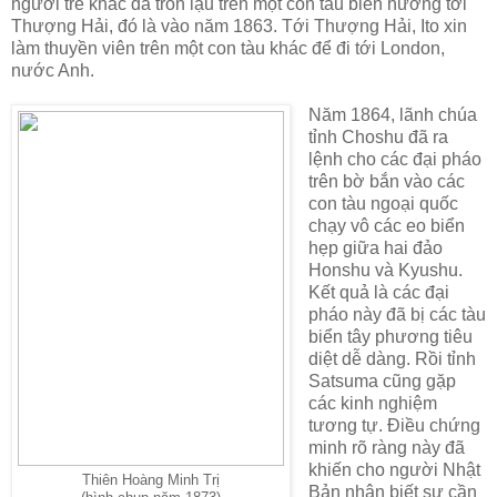
người trẻ khác đã trốn lậu trên một con tàu biển hướng tới
Thượng Hải, đó là vào năm 1863. Tới Thượng Hải, Ito xin
làm thuyền viên trên một con tàu khác để đi tới London,
nước Anh.
Năm 1864, lãnh chúa
tỉnh Choshu đã ra
lệnh cho các đại pháo
trên bờ bắn vào các
con tàu ngoại quốc
chạy vô các eo biển
hẹp giữa hai đảo
Honshu và Kyushu.
Kết quả là các đại
pháo này đã bị các tàu
biển tây phương tiêu
diệt dễ dàng. Rồi tỉnh
Satsuma cũng gặp
các kinh nghiệm
tương tự. Điều chứng
minh rõ ràng này đã
khiến cho người Nhật
Thiên Hoàng Minh Trị
Bản nhận biết sự cần