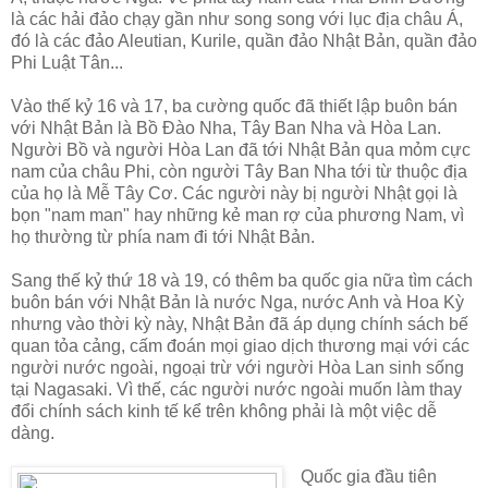
là các hải đảo chạy gần như song song với lục địa châu Á,
đó là các đảo Aleutian, Kurile, quần đảo Nhật Bản, quần đảo
Phi Luật Tân...
Vào thế kỷ 16 và 17, ba cường quốc đã thiết lập buôn bán
với Nhật Bản là Bồ Đào Nha, Tây Ban Nha và Hòa Lan.
Người Bồ và người Hòa Lan đã tới Nhật Bản qua mỏm cực
nam của châu Phi, còn người Tây Ban Nha tới từ thuộc địa
của họ là Mễ Tây Cơ. Các người này bị người Nhật gọi là
bọn "nam man" hay những kẻ man rợ của phương Nam, vì
họ thường từ phía nam đi tới Nhật Bản.
Sang thế kỷ thứ 18 và 19, có thêm ba quốc gia nữa tìm cách
buôn bán với Nhật Bản là nước Nga, nước Anh và Hoa Kỳ
nhưng vào thời kỳ này, Nhật Bản đã áp dụng chính sách bế
quan tỏa cảng, cấm đoán mọi giao dịch thương mại với các
người nước ngoài, ngoại trừ với người Hòa Lan sinh sống
tại Nagasaki. Vì thế, các người nước ngoài muốn làm thay
đổi chính sách kinh tế kể trên không phải là một việc dễ
dàng.
Quốc gia đầu tiên