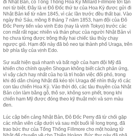
đi Nhật Bản, có Tổng Thống Hoa Kỳ Millard Fillmore tới tận
nơi từ biệt. Đây là vị Đô Đốc thứ tư của Hoa Kỳ được gửi đi
Nhật Bản kể từ năm 1845, vì các lần trước đều thất bại. Vào
ngày thứ Sáu, mồng 8 tháng 7 năm 1853, hạm đội của Đô
Đốc Perry tiến vào vịnh Edo (nay là vịnh Tokyo) trước các
con mắt rất ngạc nhiên và thán phục của người Nhật Bản vì
họ chưa từng được trông thấy hai chiếc tàu thủy chạy
ngược gió. Hạm đội này đã bỏ neo tại thành phố Uraga, trên
bờ phía tây của vịnh Edo.
Sự xuất hiện quá nhanh và bất ngờ của hạm đội Mỹ đã
khiến cho chính quyền Shogun không biết cách phản ứng,
vì vậy cách hay nhất của họ là trì hoãn việc đối phó, trong
khi đó dân chúng Nhật đã kéo tới Uraga để nhìn thấy rõ các
con tàu chiến Hoa Kỳ. Vào thời đó, các tàu thuyền của Nhật
Bản còn làm bằng gỗ, thô sơ, không sơn phết, trong khi
chiến hạm Mỹ được đóng theo kỹ thuật mới và sơn màu
đen.
Lúc cập bến cảng Nhật Bản, Đô Đốc Perry đã từ chối gặp
các nhân viên cấp dưới và sau một buổi lễ long trọng, đã
trao bức thư của Tổng Thống Fillmore cho một hoàng tử
Nhật để chuyển về cho Thiên Hoàng. Bức thư này đã nhã