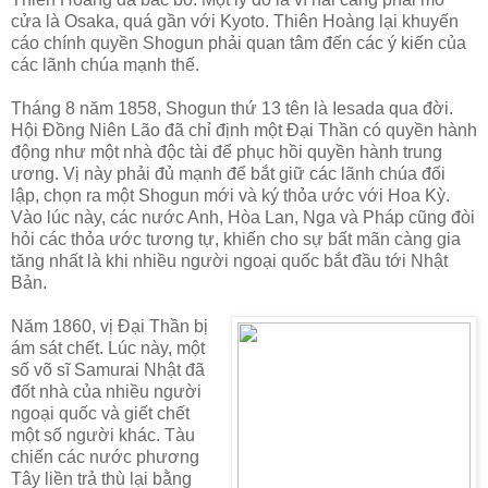
cửa là Osaka, quá gần với Kyoto. Thiên Hoàng lại khuyến
cáo chính quyền Shogun phải quan tâm đến các ý kiến của
các lãnh chúa mạnh thế.
Tháng 8 năm 1858, Shogun thứ 13 tên là Iesada qua đời.
Hội Đồng Niên Lão đã chỉ định một Đại Thần có quyền hành
động như một nhà độc tài để phục hồi quyền hành trung
ương. Vị này phải đủ mạnh để bắt giữ các lãnh chúa đối
lập, chọn ra một Shogun mới và ký thỏa ước với Hoa Kỳ.
Vào lúc này, các nước Anh, Hòa Lan, Nga và Pháp cũng đòi
hỏi các thỏa ước tương tự, khiến cho sự bất mãn càng gia
tăng nhất là khi nhiều người ngoại quốc bắt đầu tới Nhật
Bản.
Năm 1860, vị Đại Thần bị
ám sát chết. Lúc này, một
số võ sĩ Samurai Nhật đã
đốt nhà của nhiều người
ngoại quốc và giết chết
một số người khác. Tàu
chiến các nước phương
Tây liền trả thù lại bằng