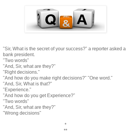
"Sir, What is the secret of your success?" a reporter asked a
bank president.
"Two words"
"And, Sir, what are they?"
"Right decisions."
"And how do you make right decisions?" "One word."
"And, Sir, What is that?"
"Experience."
"And how do you get Experience?"
"Two words"
"And, Sir, what are they?"
"Wrong decisions"
*
**